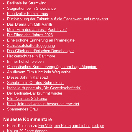
Berlinale im Sturmwind
Stagnation beim Snowdance
Freudvoller Feminismus
Rückwirkung der Zukunft auf die Gegenwart und umgekehrt
Das Drama um Milli Vanilli
Mein Film des Jahres: „Past Lives“
Die Filme des Jahres 2023
Eine schöne Erinnerung an Pimmelgate
Schicksalshafte Begegnung
Das Glück der dänischen Dorschangler
Heckenschütze in Baltimore
Immer höflich bleiben
Cineastisches Sommervergnügen am Lago Maggiore
An diesem Film führt kein Weg vorbei
Dieses Jahr in Karlsbad
Schule – ein Ort des Schreckens
Isabelle Huppert als „Die Gewerkschafterin“
Der Berlinale-Bär brummt wieder
Film Noir aus Südkorea
Klein, fein und weitaus besser als erwartet
Spannendes Grau
Neueste Kommentare
Frank Kulessa
zu
Ein Volk, ein Reich, ein Liebesprediger
Kai
zu
29 Jahre danach