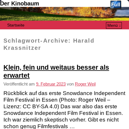
Der Kinobaum
Startseite
Menü ↓
Zum Inhalt wechseln
Zum sekundären Inhalt wechseln
Schlagwort-Archive:
Harald
Krassnitzer
Klein, fein und weitaus besser als
erwartet
Veröffentlicht am
9. Februar 2023
von
Roger Weil
Rückblick auf das erste Snowdance Independent
Film Festival in Essen (Photo: Roger Weil –
Lizenz: CC BY-SA 4.0) Das war also das erste
Snowdance Independent Film Festival in Essen.
Ich war ziemlich skeptisch vorher. Gibt es nicht
schon genug Filmfestivals …