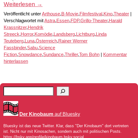
Weiterlesen
→
Veröffentlicht unter
Arthouse
,
B-Movie
,
Filmfestival
,
Kino
,
Theater
|
Verschlagwortet mit
Astra
,
Essen
,
FDP
,
Grillo-Theater
,
Harald
Krassnitzer
,
Hendrik
Streeck
,
Horror
,
Komödie
,
Landsberg
,
Lichtburg
,
Linda
Teuteberg
,
Luna
,
Österreich
,
Rainer Werner
Fassbinder
,
Sabu
,
Science
Fiction
,
Snowdance
,
Sundance
,
Thriller
,
Tom Bohn
|
Kommentar
hinterlassen
Der Kinobaum
auf Bluesky
Bluesky ist das neue Twitter. Klar, dass "Der Kinobaum" dort vertreten
ist. Nicht nur mit Kinosachen, sondern auch mit politischen Posts.
https://bsky.app/profile/kinobaum.bsky.social