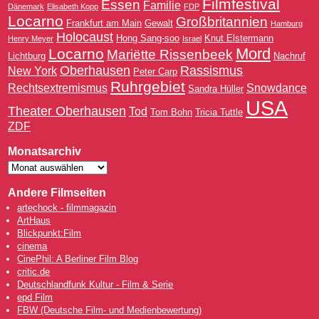
Filmfestival
Essen
Familie
Dänemark
Elisabeth Kopp
FDP
Locarno
Großbritannien
Frankfurt am Main
Gewalt
Hamburg
Holocaust
Hong Sang-soo
Knut Elstermann
Henry Meyer
Israel
Mord
Locarno
Mariëtte Rissenbeek
Lichtburg
Nachruf
Oberhausen
Rassismus
New York
Peter Carp
Ruhrgebiet
Rechtsextremismus
Snowdance
Sandra Hüller
USA
Theater Oberhausen
Tod
Tom Bohn
Tricia Tuttle
ZDF
Monatsarchiv
Andere Filmseiten
artechock - filmmagazin
ArtHaus
Blickpunkt:Film
cinema
CinePhil: A Berliner Film Blog
critic.de
Deutschlandfunk Kultur - Film & Serie
epd Film
FBW (Deutsche Film- und Medienbewertung)