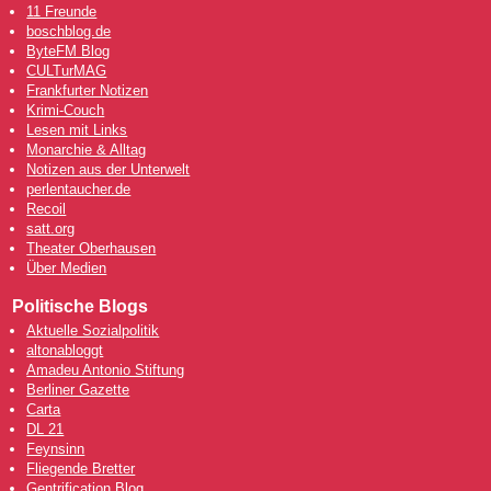
11 Freunde
boschblog.de
ByteFM Blog
CULTurMAG
Frankfurter Notizen
Krimi-Couch
Lesen mit Links
Monarchie & Alltag
Notizen aus der Unterwelt
perlentaucher.de
Recoil
satt.org
Theater Oberhausen
Über Medien
Politische Blogs
Aktuelle Sozialpolitik
altonabloggt
Amadeu Antonio Stiftung
Berliner Gazette
Carta
DL 21
Feynsinn
Fliegende Bretter
Gentrification Blog