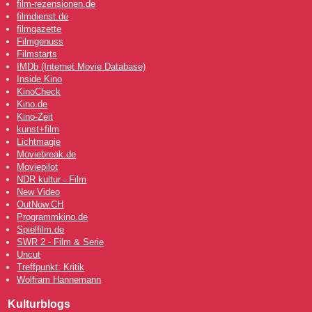
film-rezensionen.de
filmdienst.de
filmgazette
Filmgenuss
Filmstarts
IMDb (Internet Movie Database)
Inside Kino
KinoCheck
Kino.de
Kino-Zeit
kunst+film
Lichtmagie
Moviebreak.de
Moviepilot
NDR kultur - Film
New Video
OutNow
.CH
Programmkino.de
Spielfilm.de
SWR 2 - Film & Serie
Uncut
Treffpunkt: Kritik
Wolfram Hannemann
Kulturblogs