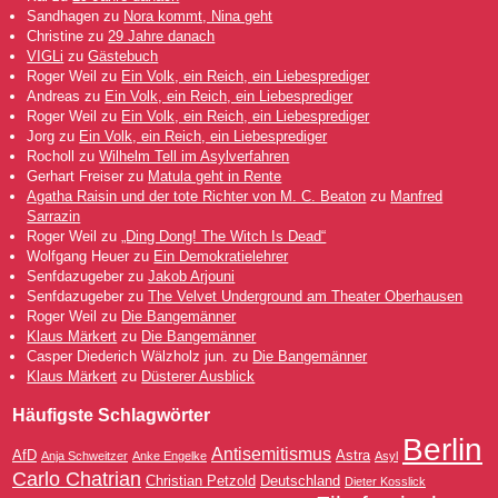
Sandhagen
zu
Nora kommt, Nina geht
Christine
zu
29 Jahre danach
VIGLi
zu
Gästebuch
Roger Weil
zu
Ein Volk, ein Reich, ein Liebesprediger
Andreas
zu
Ein Volk, ein Reich, ein Liebesprediger
Roger Weil
zu
Ein Volk, ein Reich, ein Liebesprediger
Jorg
zu
Ein Volk, ein Reich, ein Liebesprediger
Rocholl
zu
Wilhelm Tell im Asylverfahren
Gerhart Freiser
zu
Matula geht in Rente
Agatha Raisin und der tote Richter von M. C. Beaton
zu
Manfred
Sarrazin
Roger Weil
zu
„Ding Dong! The Witch Is Dead“
Wolfgang Heuer
zu
Ein Demokratielehrer
Senfdazugeber
zu
Jakob Arjouni
Senfdazugeber
zu
The Velvet Underground am Theater Oberhausen
Roger Weil
zu
Die Bangemänner
Klaus Märkert
zu
Die Bangemänner
Casper Diederich Wälzholz jun.
zu
Die Bangemänner
Klaus Märkert
zu
Düsterer Ausblick
Häufigste Schlagwörter
Berlin
Antisemitismus
AfD
Astra
Anja Schweitzer
Anke Engelke
Asyl
Carlo Chatrian
Christian Petzold
Deutschland
Dieter Kosslick