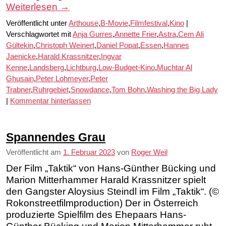
Weiterlesen
→
Veröffentlicht unter
Arthouse
,
B-Movie
,
Filmfestival
,
Kino
|
Verschlagwortet mit
Anja Gurres
,
Annette Frier
,
Astra
,
Cem Ali
Gültekin
,
Christoph Weinert
,
Daniel Popat
,
Essen
,
Hannes
Jaenicke
,
Harald Krassnitzer
,
Ingvar
Kenne
,
Landsberg
,
Lichtburg
,
Low-Budget-Kino
,
Muchtar Al
Ghusain
,
Peter Lohmeyer
,
Peter
Trabner
,
Ruhrgebiet
,
Snowdance
,
Tom Bohn
,
Washing the Big Lady
|
Kommentar hinterlassen
Spannendes Grau
Veröffentlicht am
1. Februar 2023
von
Roger Weil
Der Film „Taktik“ von Hans-Günther Bücking und
Marion Mitterhammer Harald Krassnitzer spielt
den Gangster Aloysius Steindl im Film „Taktik“. (©
Rokonstreetfilmproduction) Der in Österreich
produzierte Spielfilm des Ehepaars Hans-