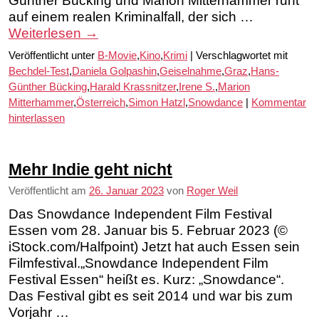
Günther Bücking und Marion Mitterhammer ruht
auf einem realen Kriminalfall, der sich …
Weiterlesen
→
Veröffentlicht unter
B-Movie
,
Kino
,
Krimi
|
Verschlagwortet mit
Bechdel-Test
,
Daniela Golpashin
,
Geiselnahme
,
Graz
,
Hans-
Günther Bücking
,
Harald Krassnitzer
,
Irene S.
,
Marion
Mitterhammer
,
Österreich
,
Simon Hatzl
,
Snowdance
|
Kommentar
hinterlassen
Mehr Indie geht nicht
Veröffentlicht am
26. Januar 2023
von
Roger Weil
Das Snowdance Independent Film Festival
Essen vom 28. Januar bis 5. Februar 2023 (©
iStock.com/Halfpoint) Jetzt hat auch Essen sein
Filmfestival.„Snowdance Independent Film
Festival Essen“ heißt es. Kurz: „Snowdance“.
Das Festival gibt es seit 2014 und war bis zum
Vorjahr …