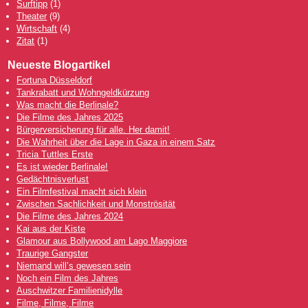
Surftipp
(1)
Theater
(9)
Wirtschaft
(4)
Zitat
(1)
Neueste Blogartikel
Fortuna Düsseldorf
Tankrabatt und Wohngeldkürzung
Was macht die Berlinale?
Die Filme des Jahres 2025
Bürgerversicherung für alle. Her damit!
Die Wahrheit über die Lage in Gaza in einem Satz
Tricia Tuttles Erste
Es ist wieder Berlinale!
Gedächtnisverlust
Ein Filmfestival macht sich klein
Zwischen Sachlichkeit und Monströsität
Die Filme des Jahres 2024
Kai aus der Kiste
Glamour aus Bollywood am Lago Maggiore
Traurige Gangster
Niemand will’s gewesen sein
Noch ein Film des Jahres
Auschwitzer Familienidylle
Filme, Filme, Filme