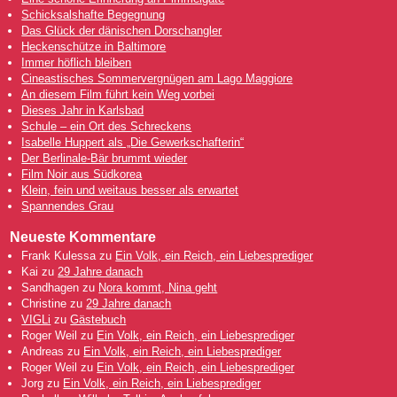
Schicksalshafte Begegnung
Das Glück der dänischen Dorschangler
Heckenschütze in Baltimore
Immer höflich bleiben
Cineastisches Sommervergnügen am Lago Maggiore
An diesem Film führt kein Weg vorbei
Dieses Jahr in Karlsbad
Schule – ein Ort des Schreckens
Isabelle Huppert als „Die Gewerkschafterin“
Der Berlinale-Bär brummt wieder
Film Noir aus Südkorea
Klein, fein und weitaus besser als erwartet
Spannendes Grau
Neueste Kommentare
Frank Kulessa
zu
Ein Volk, ein Reich, ein Liebesprediger
Kai
zu
29 Jahre danach
Sandhagen
zu
Nora kommt, Nina geht
Christine
zu
29 Jahre danach
VIGLi
zu
Gästebuch
Roger Weil
zu
Ein Volk, ein Reich, ein Liebesprediger
Andreas
zu
Ein Volk, ein Reich, ein Liebesprediger
Roger Weil
zu
Ein Volk, ein Reich, ein Liebesprediger
Jorg
zu
Ein Volk, ein Reich, ein Liebesprediger