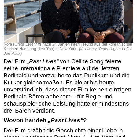
Nora (Greta Lee) trifft nach 24 Jahren ihren Freund aus der koreanischen
Kindheit Hae-sung (Teo Yoo) in New York.
(© Twenty Years Rights LLC /
Jon Pack)
Der Film
„Past Lives“
von Celine Song feierte
seine internationale Premiere auf der letzten
Berlinale und verzauberte das Publikum und die
Kritiker gleichermaßen. Es bleibt bis heute
unverständlich, dass dieser Film keinen einzigen
Berlinale-Bären abbekam – für Regie und
schauspielerische Leistung hätte er mindestens
drei Bären verdient.
Wovon handelt
„Past Lives“
?
Der Film erzählt die Geschichte einer Liebe in