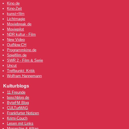
Kino.de
Kino-Zeit
kunst+film
Lichtmagie
Moviebreak.de
Moviepilot
NDR kultur - Film
New Video
OutNow
.CH
Programmkino.de
Spielfilm.de
SWR 2 - Film & Serie
Uncut
Treffpunkt: Kritik
Wolfram Hannemann
Kulturblogs
11 Freunde
boschblog.de
ByteFM Blog
CULTurMAG
Frankfurter Notizen
Krimi-Couch
Lesen mit Links
Monarchie & Alltag