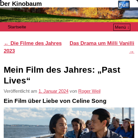
Der Kinobaum
Startseite
Menü ↓
Zum Inhalt wechseln
Zum sekundären Inhalt wechseln
Artikelnavigation
←
Die Filme des Jahres
Das Drama um Milli Vanilli
2023
→
Mein Film des Jahres: „Past
Lives“
Veröffentlicht am
1. Januar 2024
von
Roger Weil
Ein Film über Liebe von Celine Song