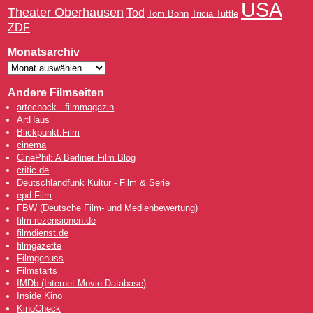
USA
Theater Oberhausen
Tod
Tom Bohn
Tricia Tuttle
ZDF
Monatsarchiv
Andere Filmseiten
artechock - filmmagazin
ArtHaus
Blickpunkt:Film
cinema
CinePhil: A Berliner Film Blog
critic.de
Deutschlandfunk Kultur - Film & Serie
epd Film
FBW (Deutsche Film- und Medienbewertung)
film-rezensionen.de
filmdienst.de
filmgazette
Filmgenuss
Filmstarts
IMDb (Internet Movie Database)
Inside Kino
KinoCheck