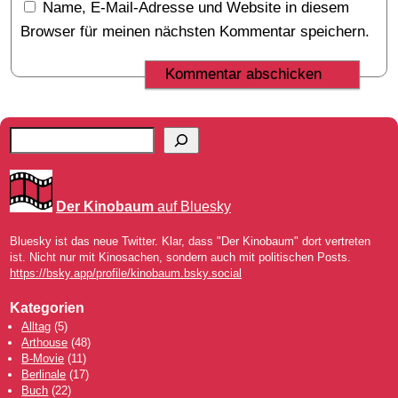
Name, E-Mail-Adresse und Website in diesem
Browser für meinen nächsten Kommentar speichern.
Der Kinobaum
auf Bluesky
Bluesky ist das neue Twitter. Klar, dass "Der Kinobaum" dort vertreten
ist. Nicht nur mit Kinosachen, sondern auch mit politischen Posts.
https://bsky.app/profile/kinobaum.bsky.social
Kategorien
Alltag
(5)
Arthouse
(48)
B-Movie
(11)
Berlinale
(17)
Buch
(22)