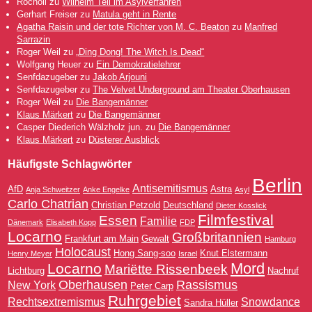
Rocholl
zu
Wilhelm Tell im Asylverfahren
Gerhart Freiser
zu
Matula geht in Rente
Agatha Raisin und der tote Richter von M. C. Beaton
zu
Manfred
Sarrazin
Roger Weil
zu
„Ding Dong! The Witch Is Dead“
Wolfgang Heuer
zu
Ein Demokratielehrer
Senfdazugeber
zu
Jakob Arjouni
Senfdazugeber
zu
The Velvet Underground am Theater Oberhausen
Roger Weil
zu
Die Bangemänner
Klaus Märkert
zu
Die Bangemänner
Casper Diederich Wälzholz jun.
zu
Die Bangemänner
Klaus Märkert
zu
Düsterer Ausblick
Häufigste Schlagwörter
Berlin
Antisemitismus
AfD
Astra
Anja Schweitzer
Anke Engelke
Asyl
Carlo Chatrian
Christian Petzold
Deutschland
Dieter Kosslick
Filmfestival
Essen
Familie
Dänemark
Elisabeth Kopp
FDP
Locarno
Großbritannien
Frankfurt am Main
Gewalt
Hamburg
Holocaust
Hong Sang-soo
Knut Elstermann
Henry Meyer
Israel
Mord
Locarno
Mariëtte Rissenbeek
Lichtburg
Nachruf
Oberhausen
Rassismus
New York
Peter Carp
Ruhrgebiet
Rechtsextremismus
Snowdance
Sandra Hüller