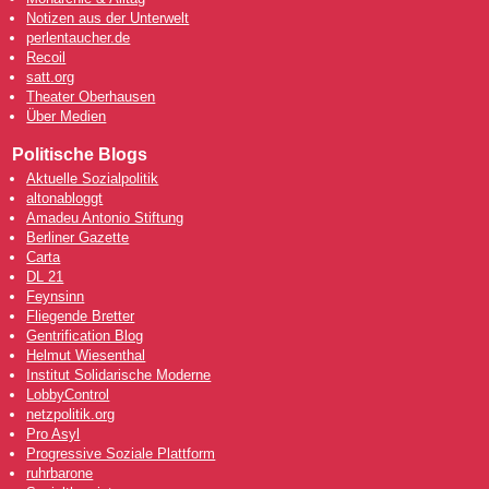
Notizen aus der Unterwelt
perlentaucher.de
Recoil
satt.org
Theater Oberhausen
Über Medien
Politische Blogs
Aktuelle Sozialpolitik
altonabloggt
Amadeu Antonio Stiftung
Berliner Gazette
Carta
DL 21
Feynsinn
Fliegende Bretter
Gentrification Blog
Helmut Wiesenthal
Institut Solidarische Moderne
LobbyControl
netzpolitik.org
Pro Asyl
Progressive Soziale Plattform
ruhrbarone