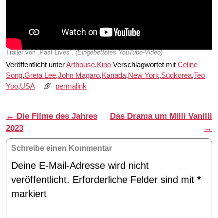
Trailer von „Past Lives“.
(Eingebettetes YouTube-Video)
Veröffentlicht unter
Arthouse
,
Kino
Verschlagwortet mit
Celine
Song
,
Greta Lee
,
John Magaro
,
Kanada
,
New York
,
Südkorea
,
Teo
Yoo
,
USA
permalink
Artikelnavigation
←
Die Filme des Jahres
Das Drama um Milli Vanilli
2023
→
Schreibe einen Kommentar
Deine E-Mail-Adresse wird nicht
veröffentlicht.
Erforderliche Felder sind mit
*
markiert