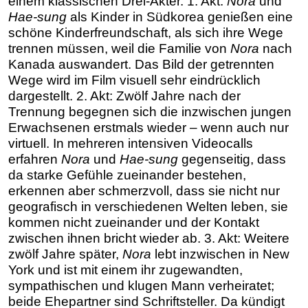
einem klassischen Drei-Akter. 1. Akt:
Nora
und
Hae-sung
als Kinder in Südkorea genießen eine
schöne Kinderfreundschaft, als sich ihre Wege
trennen müssen, weil die Familie von
Nora
nach
Kanada auswandert. Das Bild der getrennten
Wege wird im Film visuell sehr eindrücklich
dargestellt. 2. Akt: Zwölf Jahre nach der
Trennung begegnen sich die inzwischen jungen
Erwachsenen erstmals wieder – wenn auch nur
virtuell. In mehreren intensiven Videocalls
erfahren
Nora
und
Hae-sung
gegenseitig, dass
da starke Gefühle zueinander bestehen,
erkennen aber schmerzvoll, dass sie nicht nur
geografisch in verschiedenen Welten leben, sie
kommen nicht zueinander und der Kontakt
zwischen ihnen bricht wieder ab. 3. Akt: Weitere
zwölf Jahre später,
Nora
lebt inzwischen in New
York und ist mit einem ihr zugewandten,
sympathischen und klugen Mann verheiratet;
beide Ehepartner sind Schriftsteller. Da kündigt