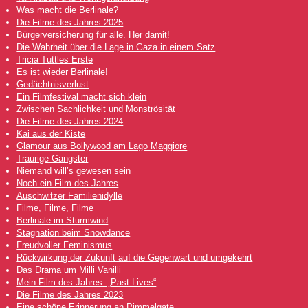
Was macht die Berlinale?
Die Filme des Jahres 2025
Bürgerversicherung für alle. Her damit!
Die Wahrheit über die Lage in Gaza in einem Satz
Tricia Tuttles Erste
Es ist wieder Berlinale!
Gedächtnisverlust
Ein Filmfestival macht sich klein
Zwischen Sachlichkeit und Monströsität
Die Filme des Jahres 2024
Kai aus der Kiste
Glamour aus Bollywood am Lago Maggiore
Traurige Gangster
Niemand will’s gewesen sein
Noch ein Film des Jahres
Auschwitzer Familienidylle
Filme, Filme, Filme
Berlinale im Sturmwind
Stagnation beim Snowdance
Freudvoller Feminismus
Rückwirkung der Zukunft auf die Gegenwart und umgekehrt
Das Drama um Milli Vanilli
Mein Film des Jahres: „Past Lives“
Die Filme des Jahres 2023
Eine schöne Erinnerung an Pimmelgate