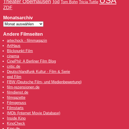
USA
Theater Oberhausen
Tod
Tom Bohn
Tricia Tuttle
ZDF
Monatsarchiv
Andere Filmseiten
artechock - filmmagazin
ArtHaus
Blickpunkt:Film
cinema
CinePhil: A Berliner Film Blog
critic.de
Deutschlandfunk Kultur - Film & Serie
epd Film
FBW (Deutsche Film- und Medienbewertung)
film-rezensionen.de
filmdienst.de
filmgazette
Filmgenuss
Filmstarts
IMDb (Internet Movie Database)
Inside Kino
KinoCheck
Kino.de