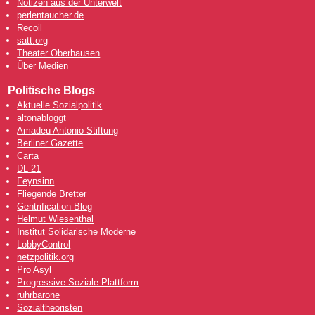
Notizen aus der Unterwelt
perlentaucher.de
Recoil
satt.org
Theater Oberhausen
Über Medien
Politische Blogs
Aktuelle Sozialpolitik
altonabloggt
Amadeu Antonio Stiftung
Berliner Gazette
Carta
DL 21
Feynsinn
Fliegende Bretter
Gentrification Blog
Helmut Wiesenthal
Institut Solidarische Moderne
LobbyControl
netzpolitik.org
Pro Asyl
Progressive Soziale Plattform
ruhrbarone
Sozialtheoristen