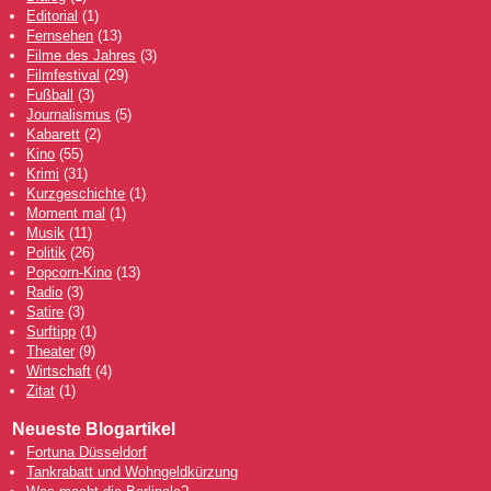
Editorial
(1)
Fernsehen
(13)
Filme des Jahres
(3)
Filmfestival
(29)
Fußball
(3)
Journalismus
(5)
Kabarett
(2)
Kino
(55)
Krimi
(31)
Kurzgeschichte
(1)
Moment mal
(1)
Musik
(11)
Politik
(26)
Popcorn-Kino
(13)
Radio
(3)
Satire
(3)
Surftipp
(1)
Theater
(9)
Wirtschaft
(4)
Zitat
(1)
Neueste Blogartikel
Fortuna Düsseldorf
Tankrabatt und Wohngeldkürzung