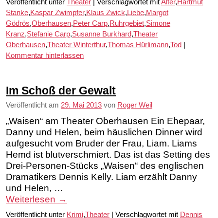
Veröffentlicht unter
Theater
|
Verschlagwortet mit
Alter
,
Hartmut
Stanke
,
Kaspar Zwimpfer
,
Klaus Zwick
,
Liebe
,
Margot
Gödrös
,
Oberhausen
,
Peter Carp
,
Ruhrgebiet
,
Simone
Kranz
,
Stefanie Carp
,
Susanne Burkhard
,
Theater
Oberhausen
,
Theater Winterthur
,
Thomas Hürlimann
,
Tod
|
Kommentar hinterlassen
Im Schoß der Gewalt
Veröffentlicht am
29. Mai 2013
von
Roger Weil
„Waisen“ am Theater Oberhausen Ein Ehepaar,
Danny und Helen, beim häuslichen Dinner wird
aufgesucht vom Bruder der Frau, Liam. Liams
Hemd ist blutverschmiert. Das ist das Setting des
Drei-Personen-Stücks „Waisen“ des englischen
Dramatikers Dennis Kelly. Liam erzählt Danny
und Helen, …
Weiterlesen
→
Veröffentlicht unter
Krimi
,
Theater
|
Verschlagwortet mit
Dennis