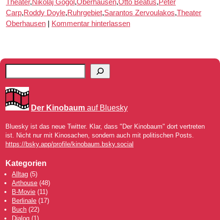
Theater
,
Nikolaj Gogol
,
Oberhausen
,
Otto Beatus
,
Peter
Carp
,
Roddy Doyle
,
Ruhrgebiet
,
Sarantos Zervoulakos
,
Theater
Oberhausen
|
Kommentar hinterlassen
Der Kinobaum
auf Bluesky
Bluesky ist das neue Twitter. Klar, dass "Der Kinobaum" dort vertreten
ist. Nicht nur mit Kinosachen, sondern auch mit politischen Posts.
https://bsky.app/profile/kinobaum.bsky.social
Kategorien
Alltag
(5)
Arthouse
(48)
B-Movie
(11)
Berlinale
(17)
Buch
(22)
Dialog
(1)