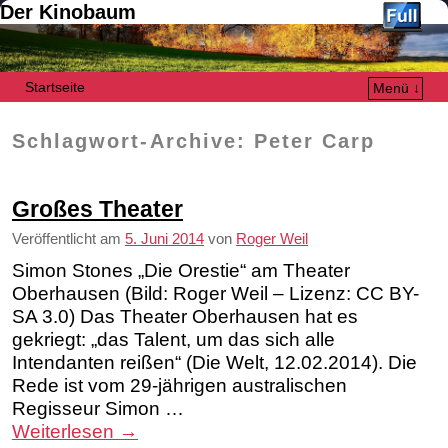
Der Kinobaum
Startseite
Menü ↓
Zum Inhalt wechseln
Zum sekundären Inhalt wechseln
Schlagwort-Archive:
Peter Carp
Großes Theater
Veröffentlicht am
5. Juni 2014
von
Roger Weil
Simon Stones „Die Orestie“ am Theater
Oberhausen (Bild: Roger Weil – Lizenz: CC BY-
SA 3.0) Das Theater Oberhausen hat es
gekriegt: „das Talent, um das sich alle
Intendanten reißen“ (Die Welt, 12.02.2014). Die
Rede ist vom 29-jährigen australischen
Regisseur Simon …
Weiterlesen
→