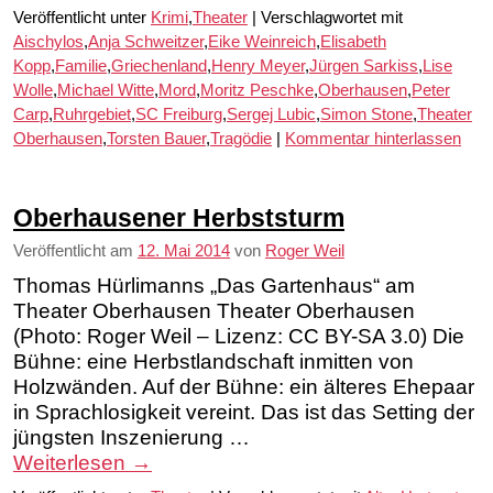
Veröffentlicht unter
Krimi
,
Theater
|
Verschlagwortet mit
Aischylos
,
Anja Schweitzer
,
Eike Weinreich
,
Elisabeth
Kopp
,
Familie
,
Griechenland
,
Henry Meyer
,
Jürgen Sarkiss
,
Lise
Wolle
,
Michael Witte
,
Mord
,
Moritz Peschke
,
Oberhausen
,
Peter
Carp
,
Ruhrgebiet
,
SC Freiburg
,
Sergej Lubic
,
Simon Stone
,
Theater
Oberhausen
,
Torsten Bauer
,
Tragödie
|
Kommentar hinterlassen
Oberhausener Herbststurm
Veröffentlicht am
12. Mai 2014
von
Roger Weil
Thomas Hürlimanns „Das Gartenhaus“ am
Theater Oberhausen Theater Oberhausen
(Photo: Roger Weil – Lizenz: CC BY-SA 3.0) Die
Bühne: eine Herbstlandschaft inmitten von
Holzwänden. Auf der Bühne: ein älteres Ehepaar
in Sprachlosigkeit vereint. Das ist das Setting der
jüngsten Inszenierung …
Weiterlesen
→