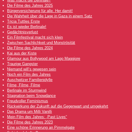
Was macht die Berlinale?
Die Filme des Jahres 2025
Bürgerversicherung für alle. Her damit!
Die Wahrheit über die Lage in Gaza in einem Satz
Tricia Tuttles Erste
Es ist wieder Berlinale!
Gedächtnisverlust
Ein Filmfestival macht sich klein
Zwischen Sachlichkeit und Monströsität
Die Filme des Jahres 2024
Kai aus der Kiste
Glamour aus Bollywood am Lago Maggiore
Traurige Gangster
Niemand will’s gewesen sein
Noch ein Film des Jahres
Auschwitzer Familienidylle
Filme, Filme, Filme
Berlinale im Sturmwind
Stagnation beim Snowdance
Freudvoller Feminismus
Rückwirkung der Zukunft auf die Gegenwart und umgekehrt
Das Drama um Milli Vanilli
Mein Film des Jahres: „Past Lives“
Die Filme des Jahres 2023
Eine schöne Erinnerung an Pimmelgate