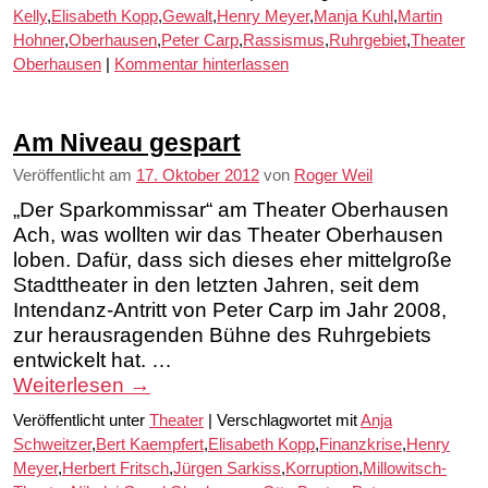
Kelly
,
Elisabeth Kopp
,
Gewalt
,
Henry Meyer
,
Manja Kuhl
,
Martin
Hohner
,
Oberhausen
,
Peter Carp
,
Rassismus
,
Ruhrgebiet
,
Theater
Oberhausen
|
Kommentar hinterlassen
Am Niveau gespart
Veröffentlicht am
17. Oktober 2012
von
Roger Weil
„Der Sparkommissar“ am Theater Oberhausen
Ach, was wollten wir das Theater Oberhausen
loben. Dafür, dass sich dieses eher mittelgroße
Stadttheater in den letzten Jahren, seit dem
Intendanz-Antritt von Peter Carp im Jahr 2008,
zur herausragenden Bühne des Ruhrgebiets
entwickelt hat. …
Weiterlesen
→
Veröffentlicht unter
Theater
|
Verschlagwortet mit
Anja
Schweitzer
,
Bert Kaempfert
,
Elisabeth Kopp
,
Finanzkrise
,
Henry
Meyer
,
Herbert Fritsch
,
Jürgen Sarkiss
,
Korruption
,
Millowitsch-