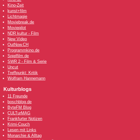
Kino-Zeit
kunst+film
Lichtmagie
Moviebreak.de
Moviepilot
NDR kultur - Film
New Video
OutNow
.CH
Programmkino.de
Spielfilm.de
SWR 2 - Film & Serie
Uncut
Treffpunkt: Kritik
Wolfram Hannemann
Kulturblogs
11 Freunde
boschblog.de
ByteFM Blog
CULTurMAG
Frankfurter Notizen
Krimi-Couch
Lesen mit Links
Monarchie & Alltag