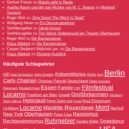
Gerhart Freiser
zu
Matula geht in Rente
Agatha Raisin und der tote Richter von M. C. Beaton
zu
Manfred
Sarrazin
Roger Weil
zu
„Ding Dong! The Witch Is Dead“
Wolfgang Heuer
zu
Ein Demokratielehrer
Senfdazugeber
zu
Jakob Arjouni
Senfdazugeber
zu
The Velvet Underground am Theater Oberhausen
Roger Weil
zu
Die Bangemänner
Klaus Märkert
zu
Die Bangemänner
Casper Diederich Wälzholz jun.
zu
Die Bangemänner
Klaus Märkert
zu
Düsterer Ausblick
Häufigste Schlagwörter
Berlin
Antisemitismus
AfD
Astra
Anja Schweitzer
Anke Engelke
Asyl
Carlo Chatrian
Christian Petzold
Deutschland
Dieter Kosslick
Filmfestival
Essen
Familie
Dänemark
Elisabeth Kopp
FDP
Locarno
Großbritannien
Frankfurt am Main
Gewalt
Hamburg
Holocaust
Hong Sang-soo
Knut Elstermann
Henry Meyer
Israel
Mord
Locarno
Mariëtte Rissenbeek
Lichtburg
Nachruf
Oberhausen
Rassismus
New York
Peter Carp
Ruhrgebiet
Rechtsextremismus
Snowdance
Sandra Hüller