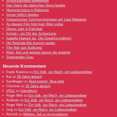
Schicksalshafte Begegnung
Das Glück der dänischen Dorschangler
Heckenschütze in Baltimore
Immer höflich bleiben
Cineastisches Sommervergnügen am Lago Maggiore
An diesem Film führt kein Weg vorbei
Dieses Jahr in Karlsbad
Schule – ein Ort des Schreckens
Isabelle Huppert als „Die Gewerkschafterin“
Der Berlinale-Bär brummt wieder
Film Noir aus Südkorea
Klein, fein und weitaus besser als erwartet
Spannendes Grau
Neueste Kommentare
Frank Kulessa
zu
Ein Volk, ein Reich, ein Liebesprediger
Kai
zu
29 Jahre danach
Sandhagen
zu
Nora kommt, Nina geht
Christine
zu
29 Jahre danach
VIGLi
zu
Gästebuch
Roger Weil
zu
Ein Volk, ein Reich, ein Liebesprediger
Andreas
zu
Ein Volk, ein Reich, ein Liebesprediger
Roger Weil
zu
Ein Volk, ein Reich, ein Liebesprediger
Jorg
zu
Ein Volk, ein Reich, ein Liebesprediger
Rocholl
zu
Wilhelm Tell im Asylverfahren