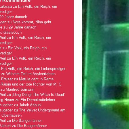
e Kommentare
Kulessa
zu
Ein Volk, ein Reich, ein
rediger
29 Jahre danach
gen
zu
Nora kommt, Nina geht
ne
zu
29 Jahre danach
zu
Gästebuch
Weil
zu
Ein Volk, ein Reich, ein
rediger
s
zu
Ein Volk, ein Reich, ein
rediger
Weil
zu
Ein Volk, ein Reich, ein
rediger
u
Ein Volk, ein Reich, ein Liebesprediger
zu
Wilhelm Tell im Asylverfahren
 Freiser
zu
Matula geht in Rente
Raisin und der tote Richter von M. C.
zu
Manfred Sarrazin
Weil
zu
„Ding Dong! The Witch Is Dead“
ng Heuer
zu
Ein Demokratielehrer
zugeber
zu
Jakob Arjouni
zugeber
zu
The Velvet Underground am
r Oberhausen
Weil
zu
Die Bangemänner
Märkert
zu
Die Bangemänner