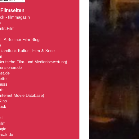
Filmseiten
ck - filmmagazin
s
nkt:Film
l: A Berliner Film Blog
e
landfunk Kultur - Film & Serie
lm
eutsche Film- und Medienbewertung)
zensionen.de
nst.de
ette
nuss
rts
nternet Movie Database)
Kino
eck
e
it
ilm
agie
reak.de