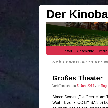
Der Kinob
Zum Inhalt wechseln
Zum sekundären Inhalt wechseln
Start
Geschichte
Bedie
Schlagwort-Archive:
M
Großes Theater
Veröffentlicht am
5. Juni 2014
von
Roge
Simon Stones „Die Orestie“ am 
Weil – Lizenz: CC BY-SA 3.0) D