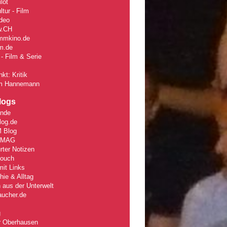
lot
tur - Film
deo
w
.CH
mmkino.de
lm.de
- Film & Serie
kt: Kritik
m Hannemann
logs
unde
log.de
 Blog
rMAG
rter Notizen
Couch
it Links
ie & Alltag
 aus der Unterwelt
aucher.de
g
r Oberhausen