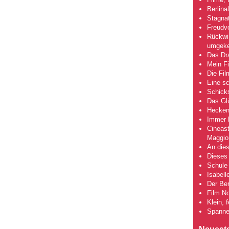
Berlina
Stagna
Freudv
Rückwir
umgeke
Das Dra
Mein Fi
Die Fi
Eine s
Schick
Das Gl
Hecken
Immer h
Cineas
Maggio
An dies
Dieses 
Schule 
Isabell
Der Ber
Film No
Klein, 
Spanne