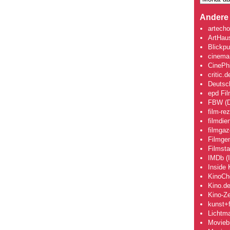
Andere 
artecho
ArtHau
Blickpu
cinema
CinePhi
critic.d
Deutsch
epd Fi
FBW (D
film-re
filmdie
filmgaz
Filmge
Filmsta
IMDb (I
Inside 
KinoCh
Kino.d
Kino-Ze
kunst+f
Lichtm
Movieb