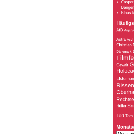
Casper 
Bange
Klaus 
Häufigs
AfD
Anja S
Astra
Asyl
Christian 
Dänemark
Filmfe
G
Gewalt
Holoca
Elsterma
Risse
Oberh
Rechtse
Sn
Hüller
Tod
Tom
Monats