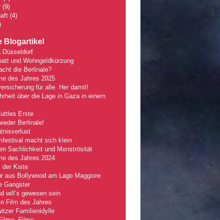
r
(9)
aft
(4)
)
 Blogartikel
 Düsseldorf
batt und Wohngeldkürzung
ht die Berlinale?
lme des Jahres 2025
ersicherung für alle. Her damit!
rheit über die Lage in Gaza in einem
Tuttles Erste
wieder Berlinale!
nisverlust
mfestival macht sich klein
n Sachlichkeit und Monströsität
lme des Jahres 2024
 der Kiste
r aus Bollywood am Lago Maggiore
e Gangster
 will’s gewesen sein
n Film des Jahres
tzer Familienidylle
Filme, Filme