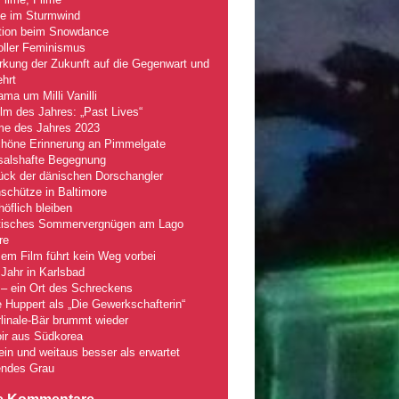
le im Sturmwind
tion beim Snowdance
oller Feminismus
kung der Zukunft auf die Gegenwart und
hrt
ma um Milli Vanilli
lm des Jahres: „Past Lives“
lme des Jahres 2023
chöne Erinnerung an Pimmelgate
salshafte Begegnung
ück der dänischen Dorschangler
schütze in Baltimore
öflich bleiben
tisches Sommervergnügen am Lago
re
em Film führt kein Weg vorbei
Jahr in Karlsbad
– ein Ort des Schreckens
e Huppert als „Die Gewerkschafterin“
linale-Bär brummt wieder
ir aus Südkorea
fein und weitaus besser als erwartet
ndes Grau