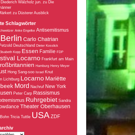
Diederich Wälzholz jun.
zu
Die
männer
Märkert
zu
Düsterer Ausblick
te Schlagwörter
Antisemitismus
chweitzer
Anke Engelke
Berlin
Carlo Chatrian
Petzold
Deutschland
Dieter Kosslick
Essen
Familie
Elisabeth Kopp
FDP
stival Locarno
Frankfurt am Main
roßbritannien
Hamburg
Henry Meyer
ust
Hong Sang-soo
Knut
Israel
Locarno
Mariëtte
nn
Lichtburg
Mord
nbeek
New York
Nachruf
ausen
Rassismus
Peter Carp
Ruhrgebiet
xtremismus
Sandra
Theater Oberhausen
owdance
USA
ZDF
 Bohn
Tricia Tuttle
archiv