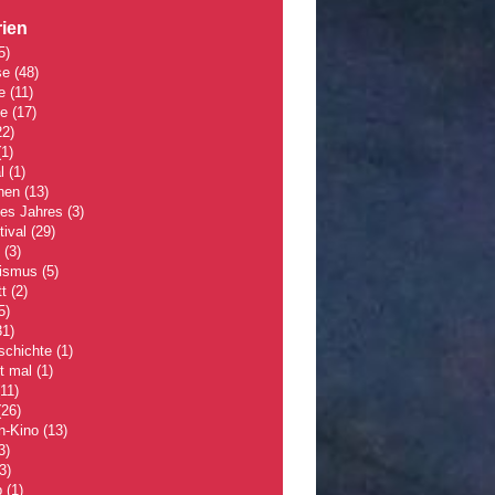
ien
5)
se
(48)
e
(11)
le
(17)
2)
1)
l
(1)
hen
(13)
des Jahres
(3)
tival
(29)
(3)
lismus
(5)
t
(2)
5)
1)
schichte
(1)
 mal
(1)
11)
26)
n-Kino
(13)
3)
3)
p
(1)