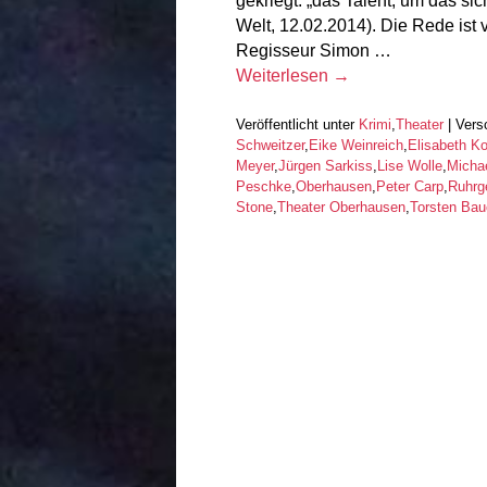
gekriegt: „das Talent, um das sic
Welt, 12.02.2014). Die Rede ist 
Regisseur Simon …
Weiterlesen
→
Veröffentlicht unter
Krimi
,
Theater
|
Vers
Schweitzer
,
Eike Weinreich
,
Elisabeth K
Meyer
,
Jürgen Sarkiss
,
Lise Wolle
,
Michae
Peschke
,
Oberhausen
,
Peter Carp
,
Ruhrg
Stone
,
Theater Oberhausen
,
Torsten Bau