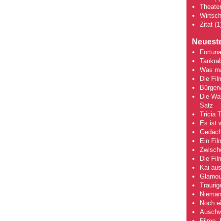
Theate
Wirtsch
Zitat
(1
Neueste
Fortuna
Tankra
Was mac
Die Fi
Bürgerv
Die Wah
Satz
Tricia 
Es ist 
Gedächt
Ein Fil
Zwische
Die Fi
Kai aus
Glamou
Traurig
Niemand
Noch ei
Auschwi
Filme, 