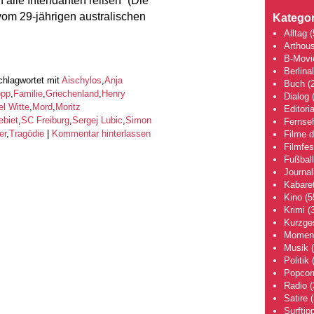
h alle Intendanten reißen“ (Die
vom 29-jährigen australischen
Kategor
Alltag
(
Arthou
B-Movi
Berlina
chlagwortet mit
Aischylos
,
Anja
Buch
(2
opp
,
Familie
,
Griechenland
,
Henry
Dialog
(
l Witte
,
Mord
,
Moritz
Editoria
ebiet
,
SC Freiburg
,
Sergej Lubic
,
Simon
Fernse
er
,
Tragödie
|
Kommentar hinterlassen
Filme 
Filmfes
Fußball
Journa
Kabaret
Kino
(5
Krimi
(3
Kurzge
Moment
Musik
(
Politik
(
Popcor
Radio
(
Satire
(
Surftip