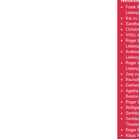
Neuest
Frank 
Liebesp
Kai
zu
Sandha
Christi
VIGLi
Roger 
Liebesp
Andrea
Liebesp
Roger 
Liebesp
Jorg
z
Rocholl
Gerhart
Agatha 
Beaton
Roger 
Wolfga
Senfda
Senfda
Theate
Roger 
Klaus 