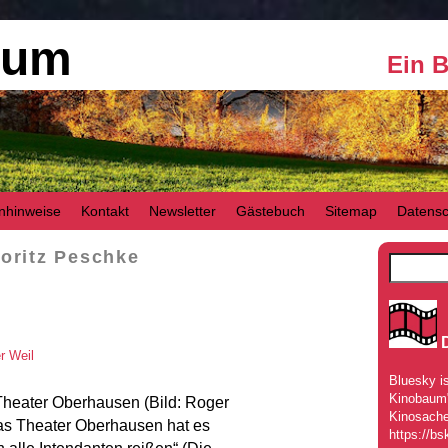
aum
Ein 
nhinweise
Kontakt
Newsletter
Gästebuch
Sitemap
Datensc
oritz Peschke
r Weil
Bluesky is
Kinobaum" 
Theater Oberhausen (Bild: Roger
Kinosache
as Theater Oberhausen hat es
https://bs