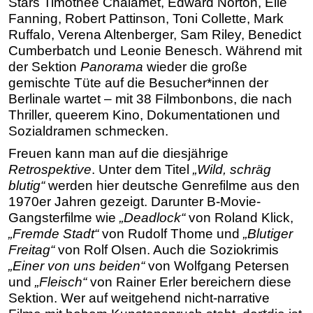
Stars
Timothée Chalamet, Edward Norton, Elle
Fanning
,
Robert Pattinson, Toni Collette, Mark
Ruffalo, Verena Altenberger, Sam Riley, Benedict
Cumberbatch und Leonie Benesch. Während mit
der Sektion
Panorama
wieder die große
gemischte Tüte auf die Besucher*innen der
Berlinale wartet – mit 38 Filmbonbons, die nach
Thriller, queerem Kino, Dokumentationen und
Sozialdramen schmecken.
Freuen kann man auf die diesjährige
Retrospektive
. Unter dem Titel
„Wild, schräg
blutig“
werden hier deutsche Genrefilme aus den
1970er Jahren gezeigt. Darunter B-Movie-
Gangsterfilme wie
„Deadlock“
von Roland Klick,
„Fremde Stadt“
von Rudolf Thome und
„Blutiger
Freitag“
von Rolf Olsen. Auch die Soziokrimis
„Einer von uns beiden“
von Wolfgang Petersen
und
„Fleisch“
von Rainer Erler bereichern diese
Sektion. Wer auf weitgehend nicht-narrative