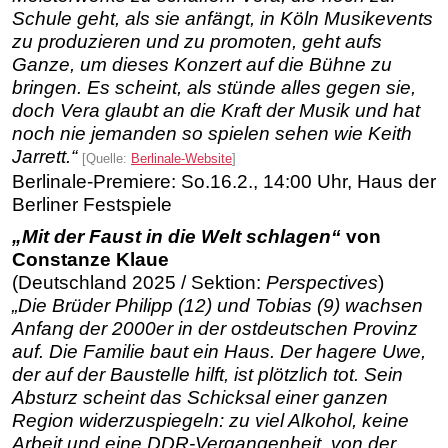
Schule geht, als sie anfängt, in Köln Musikevents
zu produzieren und zu promoten, geht aufs
Ganze, um dieses Konzert auf die Bühne zu
bringen. Es scheint, als stünde alles gegen sie,
doch Vera glaubt an die Kraft der Musik und hat
noch nie jemanden so spielen sehen wie Keith
Jarrett.“
[Quelle:
Berlinale-Website
]
Berlinale-Premiere: So.16.2., 14:00 Uhr, Haus der
Berliner Festspiele
„Mit der Faust in die Welt schlagen“
von
Constanze Klaue
(Deutschland 2025 / Sektion:
Perspectives
)
„Die Brüder Philipp (12) und Tobias (9) wachsen
Anfang der 2000er in der ostdeutschen Provinz
auf. Die Familie baut ein Haus. Der hagere Uwe,
der auf der Baustelle hilft, ist plötzlich tot. Sein
Absturz scheint das Schicksal einer ganzen
Region widerzuspiegeln: zu viel Alkohol, keine
Arbeit und eine DDR-Vergangenheit, von der