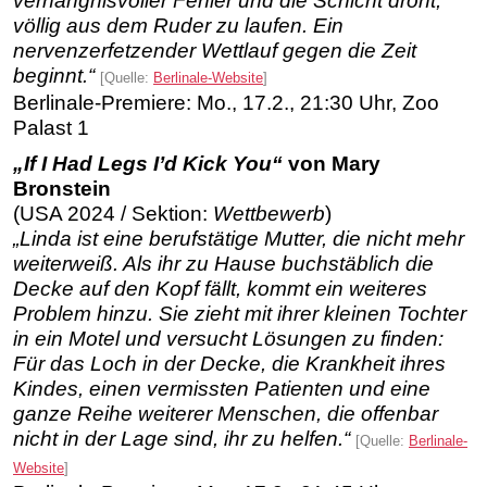
verhängnisvoller Fehler und die Schicht droht,
völlig aus dem Ruder zu laufen. Ein
nervenzerfetzender Wettlauf gegen die Zeit
beginnt.“
[Quelle:
Berlinale-Website
]
Berlinale-Premiere: Mo., 17.2., 21:30 Uhr, Zoo
Palast 1
„If I Had Legs I’d Kick You“
von Mary
Bronstein
(USA 2024 / Sektion:
Wettbewerb
)
„Linda ist eine berufstätige Mutter, die nicht mehr
weiterweiß. Als ihr zu Hause buchstäblich die
Decke auf den Kopf fällt, kommt ein weiteres
Problem hinzu. Sie zieht mit ihrer kleinen Tochter
in ein Motel und versucht Lösungen zu finden:
Für das Loch in der Decke, die Krankheit ihres
Kindes, einen vermissten Patienten und eine
ganze Reihe weiterer Menschen, die offenbar
nicht in der Lage sind, ihr zu helfen.“
[Quelle:
Berlinale-
Website
]