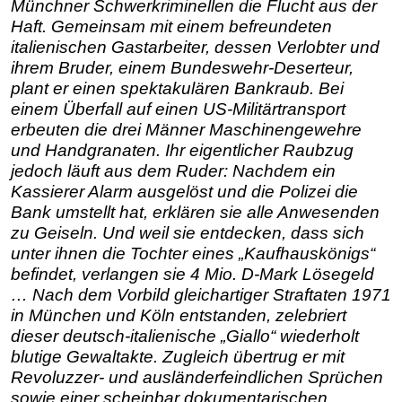
Münchner Schwerkriminellen die Flucht aus der
Haft. Gemeinsam mit einem befreundeten
italienischen Gastarbeiter, dessen Verlobter und
ihrem Bruder, einem Bundeswehr-Deserteur,
plant er einen spektakulären Bankraub. Bei
einem Überfall auf einen US-Militärtransport
erbeuten die drei Männer Maschinengewehre
und Handgranaten. Ihr eigentlicher Raubzug
jedoch läuft aus dem Ruder: Nachdem ein
Kassierer Alarm ausgelöst und die Polizei die
Bank umstellt hat, erklären sie alle Anwesenden
zu Geiseln. Und weil sie entdecken, dass sich
unter ihnen die Tochter eines „Kaufhauskönigs“
befindet, verlangen sie 4 Mio. D-Mark Lösegeld
… Nach dem Vorbild gleichartiger Straftaten 1971
in München und Köln entstanden, zelebriert
dieser deutsch-italienische „Giallo“ wiederholt
blutige Gewaltakte. Zugleich übertrug er mit
Revoluzzer- und ausländerfeindlichen Sprüchen
sowie einer scheinbar dokumentarischen