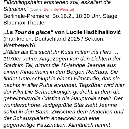
Flüchtlingsheim entstehen soll, eskaliert die
Situation.“
[Quelle:
Berlinale-Website
]
Berlinale-Premiere: So.16.2., 18:30 Uhr, Stage
Bluemax Theater
„La Tour de glace“
von Lucile Hadžihalilović
(Frankreich, Deutschland 2025 / Sektion:
Wettbewer
b)
„Kälter als Eis sticht ihr Kuss mitten ins Herz …
1970er-Jahre. Angezogen von den Lichtern der
Stadt im Tal, nimmt die 16-jährige Jeanne aus
einem Kinderheim in den Bergen Reißaus. Sie
findet Unterschlupf in einem Filmstudio, das sie
nachts in aller Ruhe erkundet. Tagsüber wird hier
der Film Die Schneekönigin gedreht, in dem die
geheimnisvolle Cristina die Hauptrolle spielt. Der
wunderschöne, leidgeprüfte Star zieht Jeanne
sofort in den Bann. Zwischen dem Mädchen und
der Schauspielerin entwickelt sich eine
gegenseitige Faszination. Allmählich nimmt