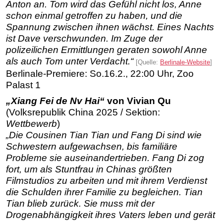
Anton an. Tom wird das Gefühl nicht los, Anne
schon einmal getroffen zu haben, und die
Spannung zwischen ihnen wächst. Eines Nachts
ist Dave verschwunden. Im Zuge der
polizeilichen Ermittlungen geraten sowohl Anne
als auch Tom unter Verdacht.“
[Quelle:
Berlinale-Website
]
Berlinale-Premiere: So.16.2., 22:00 Uhr, Zoo
Palast 1
„Xiang Fei de Nv Hai“
von Vivian Qu
(Volksrepublik China 2025 / Sektion:
Wettbewerb
)
„Die Cousinen Tian Tian und Fang Di sind wie
Schwestern aufgewachsen, bis familiäre
Probleme sie auseinandertrieben. Fang Di zog
fort, um als Stuntfrau in Chinas größten
Filmstudios zu arbeiten und mit ihrem Verdienst
die Schulden ihrer Familie zu begleichen. Tian
Tian blieb zurück. Sie muss mit der
Drogenabhängigkeit ihres Vaters leben und gerät