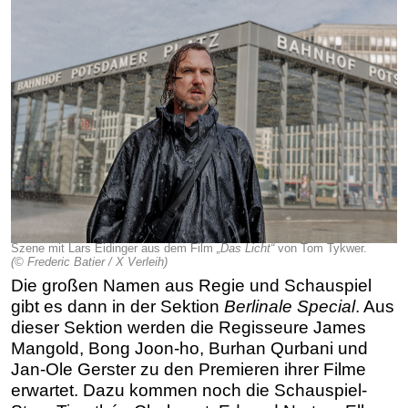
Szene mit Lars Eidinger aus dem Film
„Das Licht“
von Tom Tykwer.
(© Frederic Batier / X Verleih)
Die großen Namen aus Regie und Schauspiel
gibt es dann in der Sektion
Berlinale Special
. Aus
dieser Sektion werden die Regisseure James
Mangold, Bong Joon-ho, Burhan Qurbani und
Jan-Ole Gerster
zu den Premieren ihrer Filme
erwartet. Dazu kommen noch die Schauspiel-