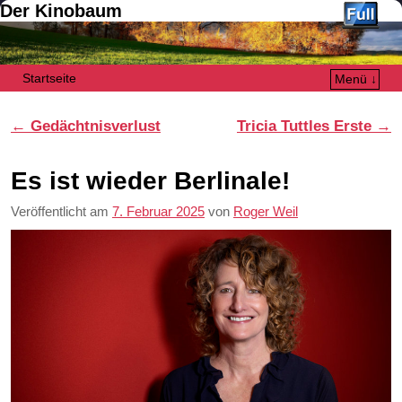
Der Kinobaum
Startseite
Menü ↓
Zum Inhalt wechseln
Zum sekundären Inhalt wechseln
Artikelnavigation
←
Gedächtnisverlust
Tricia Tuttles Erste
→
Es ist wieder Berlinale!
Veröffentlicht am
7. Februar 2025
von
Roger Weil