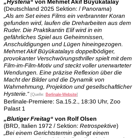
„Hysteria“
von Mehmet Akif Büyükatalay
(Deutschland 2025 Sektion: /
Panorama
)
„Als am Set eines Films ein verbrannter Koran
gefunden wird, laufen die Dreharbeiten aus dem
Ruder. Die Praktikantin Elif wird in ein
gefährliches Spiel aus Geheimnissen,
Anschuldigungen und Lügen hineingezogen.
Mehmet Akif Büyükatalays doppelbödiger,
provokanter Verschwörungsthriller spielt mit dem
Film-im-Film-Motiv und steckt voller unerwarteter
Wendungen. Eine präzise Reflexion über die
Macht der Bilder und die Dynamik von
Wahrnehmung, Projektion und gesellschaftlicher
Hysterie.“
[Quelle:
Berlinale-Website
]
Berlinale-Premiere: Sa.15.2., 18:30 Uhr, Zoo
Palast 1
„Blutiger Freitag“
von Rolf Olsen
(BRD, Italien 1972 / Sektion:
Retrospektive
)
„Bei einem Gerichtstermin gelingt einem