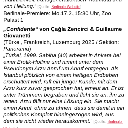
von Heilung.“
[Quelle:
Berlinale-Website
]
Berlinale-Premiere: Mo.17.2.,15:30 Uhr, Zoo
Palast 1
„Confidente“
von Çağla Zencirci & Guillaume
Giovanetti
(Türkei, Frankreich, Luxemburg 2025 / Sektion:
Panoram
a)
„Türkei, 1999. Sabiha (40) arbeitet in Ankara bei
einer Erotik-Hotline und nimmt unter dem
Pseudonym Arzu Anruf um Anruf entgegen. Als
Istanbul plötzlich von einem heftigen Erdbeben
erschüttert wird, ruft ein junger Kunde, mit dem
Arzu kurz zuvor gesprochen hat, erneut an. Er ist
unter Trümmern begraben und fleht sie an, ihn zu
retten. Arzu fällt nur eine Lösung ein. Sie macht
einen Anruf, ohne zu ahnen, dass sie damit in ein
politisches Komplott hineingezogen wird, aus
dem sie nicht wieder herauskommt.“
[Quelle:
Berlinale-