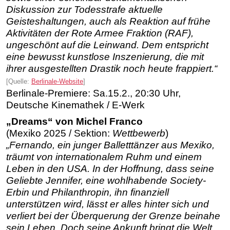
Diskussion zur Todesstrafe aktuelle
Geisteshaltungen, auch als Reaktion auf frühe
Aktivitäten der Rote Armee Fraktion (RAF),
ungeschönt auf die Leinwand. Dem entspricht
eine bewusst kunstlose Inszenierung, die mit
ihrer ausgestellten Drastik noch heute frappiert.“
[Quelle:
Berlinale-Website
]
Berlinale-Premiere: Sa.15.2., 20:30 Uhr,
Deutsche Kinemathek / E-Werk
„Dreams“ von Michel Franco
(Mexiko 2025 / Sektion:
Wettbewerb
)
„Fernando, ein junger Balletttänzer aus Mexiko,
träumt von internationalem Ruhm und einem
Leben in den USA. In der Hoffnung, dass seine
Geliebte Jennifer, eine wohlhabende Society-
Erbin und Philanthropin, ihn finanziell
unterstützen wird, lässt er alles hinter sich und
verliert bei der Überquerung der Grenze beinahe
sein Leben. Doch seine Ankunft bringt die Welt,