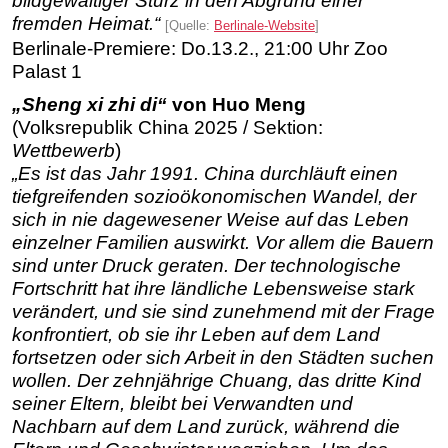
bildgewaltiger Sturz in den Abgrund einer
fremden Heimat.“
[Quelle:
Berlinale-Website
]
Berlinale-Premiere: Do.13.2., 21:00 Uhr Zoo
Palast 1
„Sheng xi zhi di“
von Huo Meng
(Volksrepublik China 2025 / Sektion:
Wettbewerb
)
„Es ist das Jahr 1991. China durchläuft einen
tiefgreifenden sozioökonomischen Wandel, der
sich in nie dagewesener Weise auf das Leben
einzelner Familien auswirkt. Vor allem die Bauern
sind unter Druck geraten. Der technologische
Fortschritt hat ihre ländliche Lebensweise stark
verändert, und sie sind zunehmend mit der Frage
konfrontiert, ob sie ihr Leben auf dem Land
fortsetzen oder sich Arbeit in den Städten suchen
wollen. Der zehnjährige Chuang, das dritte Kind
seiner Eltern, bleibt bei Verwandten und
Nachbarn auf dem Land zurück, während die