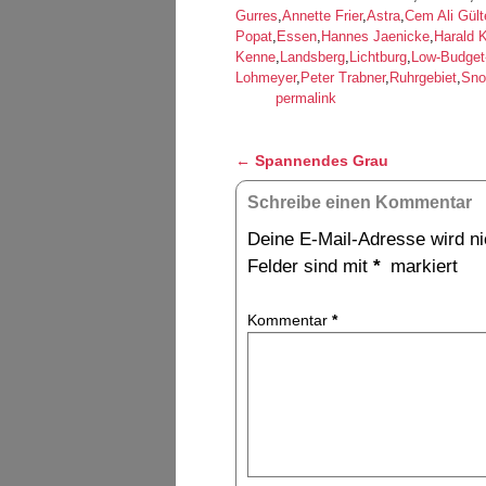
Gurres
,
Annette Frier
,
Astra
,
Cem Ali Gült
Popat
,
Essen
,
Hannes Jaenicke
,
Harald K
Kenne
,
Landsberg
,
Lichtburg
,
Low-Budget
Lohmeyer
,
Peter Trabner
,
Ruhrgebiet
,
Sno
permalink
Artikelnavigation
←
Spannendes Grau
Schreibe einen Kommentar
Deine E-Mail-Adresse wird nic
Felder sind mit
*
markiert
Kommentar
*