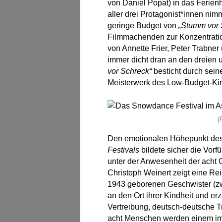
von Daniel Popat) in das Ferie
aller drei Protagonist*innen nim
geringe Budget von
„Stumm vor 
Filmmachenden zur Konzentratio
von Annette Frier, Peter Trabner
immer dicht dran an den dreien 
vor Schreck“
besticht durch seine
Meisterwerk des Low-Budget-Ki
(
Den emotionalen Höhepunkt de
Festivals
bildete sicher die Vor
unter der Anwesenheit der acht 
Christoph Weinert zeigt eine Re
1943 geborenen Geschwister (z
an den Ort ihrer Kindheit und er
Vertreibung, deutsch-deutsche 
acht Menschen werden einem im