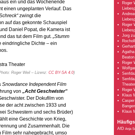
nhaus ein und das Wochenende
Roger 
Liebesp
mt einen ungeplanten Verlauf. Das
Andrea
Schreck“
zwingt die
Liebesp
n auf das gekonnte Schauspiel
Roger 
 und Daniel Popat, die Kamera ist
Liebesp
Jorg
z
und das tut dem Film gut.
„Stumm
Rocholl
 eindringliche Dichte – ein
Gerhart
nos.
Agatha 
Beaton
Roger 
Wolfga
Photo: Roger Weil – Lizenz:
CC BY-SA 4.0
)
Senfda
Senfda
s
Snowdance Independent Film
Theate
Roger 
führung von
„Acht Geschwister“
Klaus 
Geschwister. Der Dokufilm von
Casper 
ise der acht zwischen 1933 und
Bange
Klaus 
wei Schwestern und sechs Brüder)
zählt eine Geschichte von Krieg,
Häufigs
Trennung und Zusammenhalt. Die
AfD
Anja S
 Film sehr nahegebracht, umso