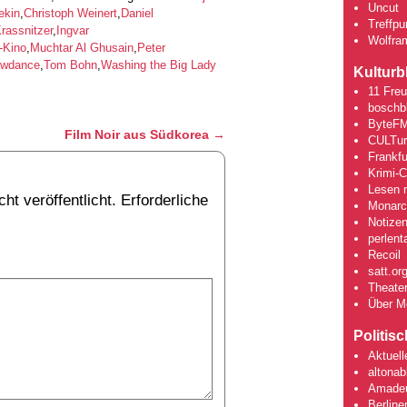
Uncut
ekin
,
Christoph Weinert
,
Daniel
Treffpun
rassnitzer
,
Ingvar
Wolfra
-Kino
,
Muchtar Al Ghusain
,
Peter
wdance
,
Tom Bohn
,
Washing the Big Lady
Kulturb
11 Fre
boschb
ByteFM
Film Noir aus Südkorea
→
CULTu
Frankfu
Krimi-
Lesen m
ht veröffentlicht.
Erforderliche
Monarch
Notizen
perlent
Recoil
satt.or
Theate
Über M
Politis
Aktuell
altonab
Amadeu
Berline