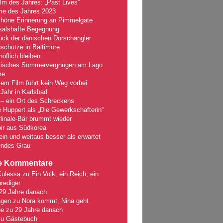
lm des Jahres: „Past Lives“
lme des Jahres 2023
chöne Erinnerung an Pimmelgate
salshafte Begegnung
ück der dänischen Dorschangler
schütze in Baltimore
öflich bleiben
tisches Sommervergnügen am Lago
re
em Film führt kein Weg vorbei
Jahr in Karlsbad
– ein Ort des Schreckens
e Huppert als „Die Gewerkschafterin“
linale-Bär brummt wieder
ir aus Südkorea
fein und weitaus besser als erwartet
ndes Grau
e Kommentare
Kulessa
zu
Ein Volk, ein Reich, ein
rediger
29 Jahre danach
gen
zu
Nora kommt, Nina geht
ne
zu
29 Jahre danach
zu
Gästebuch