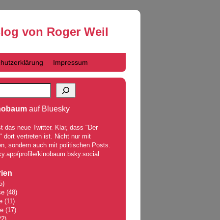
Blog von Roger Weil
hutzerklärung
Impressum
nobaum
auf Bluesky
t das neue Twitter. Klar, dass "Der
dort vertreten ist. Nicht nur mit
n, sondern auch mit politischen Posts.
ky.app/profile/kinobaum.bsky.social
ien
5)
se
(48)
e
(11)
le
(17)
2)