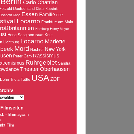
Berlin
Carlo Chatrian
Petzold
Deutschland
Dieter Kosslick
Essen
Familie
Elisabeth Kopp
FDP
stival Locarno
Frankfurt am Main
roßbritannien
Hamburg
Henry Meyer
ust
Hong Sang-soo
Knut
Israel
Locarno
Mariëtte
nn
Lichtburg
Mord
nbeek
New York
Nachruf
ausen
Rassismus
Peter Carp
Ruhrgebiet
xtremismus
Sandra
Theater Oberhausen
owdance
USA
ZDF
 Bohn
Tricia Tuttle
archiv
Filmseiten
ck - filmmagazin
s
nkt:Film