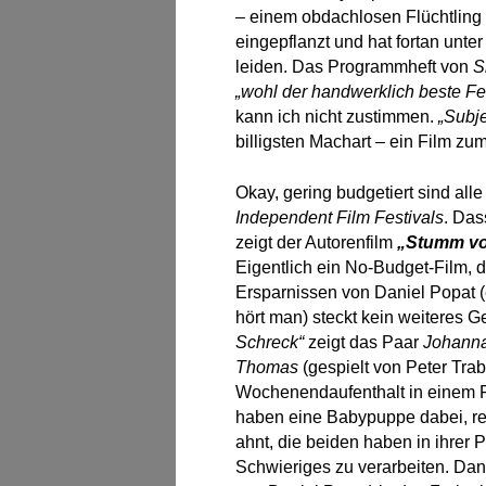
– einem obdachlosen Flüchtling 
eingepflanzt und hat fortan unte
leiden. Das Programmheft von
S
„wohl der handwerklich beste Fe
kann ich nicht zustimmen.
„Subje
billigsten Machart – ein Film z
Okay, gering budgetiert sind all
Independent Film Festivals
. Das
zeigt der Autorenfilm
„Stumm vo
Eigentlich ein No-Budget-Film,
Ersparnissen von Daniel Popat (e
hört man) steckt kein weiteres 
Schreck“
zeigt das Paar
Johann
Thomas
(gespielt von Peter Tra
Wochenendaufenthalt in einem 
haben eine Babypuppe dabei, r
ahnt, die beiden haben in ihrer
Schwieriges zu verarbeiten. Dann