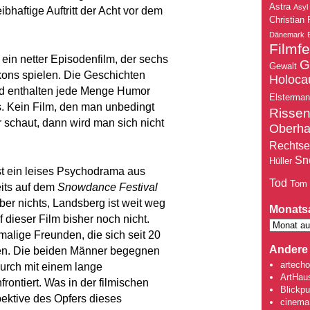
Astra
Asyl
haftige Auftritt der Acht vor dem
Christian 
Dänemark
Filmfe
 ein netter Episodenfilm, der sechs
G
Gewalt
lkons spielen. Die Geschichten
Holoca
nd enthalten jede Menge Humor
Elsterma
s. Kein Film, den man unbedingt
Risse
schaut, dann wird man sich nicht
Oberh
Rechtse
Sn
Hüller
t ein leises Psychodrama aus
Tod
Tom
eits auf dem
Snowdance Festival
er nichts, Landsberg ist weit weg
Monats
 dieser Film bisher noch nicht.
alige Freunden, die sich seit 20
Andere 
en. Die beiden Männer begegnen
artecho
urch mit einem lange
ArtHau
ontiert. Was in der filmischen
Blickpu
spektive des Opfers dieses
cinema