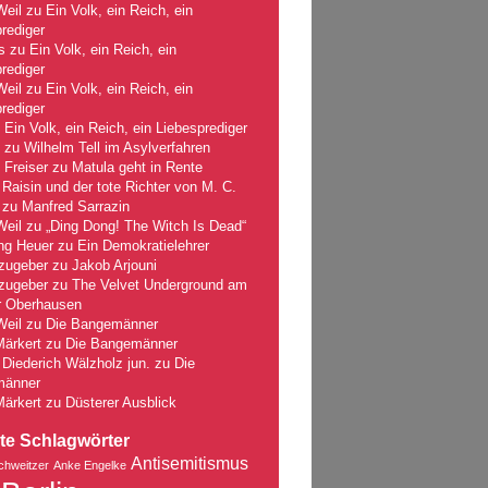
Weil
zu
Ein Volk, ein Reich, ein
rediger
s
zu
Ein Volk, ein Reich, ein
rediger
Weil
zu
Ein Volk, ein Reich, ein
rediger
u
Ein Volk, ein Reich, ein Liebesprediger
zu
Wilhelm Tell im Asylverfahren
 Freiser
zu
Matula geht in Rente
Raisin und der tote Richter von M. C.
zu
Manfred Sarrazin
Weil
zu
„Ding Dong! The Witch Is Dead“
ng Heuer
zu
Ein Demokratielehrer
zugeber
zu
Jakob Arjouni
zugeber
zu
The Velvet Underground am
r Oberhausen
Weil
zu
Die Bangemänner
Märkert
zu
Die Bangemänner
Diederich Wälzholz jun.
zu
Die
männer
Märkert
zu
Düsterer Ausblick
te Schlagwörter
Antisemitismus
chweitzer
Anke Engelke