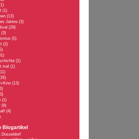
1)
l
(1)
hen
(13)
des Jahres
(3)
tival
(29)
(3)
lismus
(5)
t
(2)
5)
1)
schichte
(1)
 mal
(1)
11)
26)
n-Kino
(13)
3)
3)
p
(1)
r
(9)
aft
(4)
)
 Blogartikel
 Düsseldorf