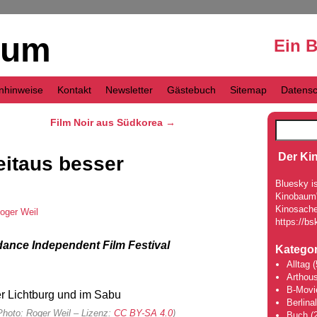
aum
Ein 
nhinweise
Kontakt
Newsletter
Gästebuch
Sitemap
Datensc
Film Noir aus Südkorea
→
Der Ki
eitaus besser
Bluesky is
Kinobaum" 
Kinosache
oger Weil
https://bs
ance Independent Film Festival
Kategor
Alltag
(
Arthou
B-Movi
Berlina
Photo: Roger Weil – Lizenz:
CC BY-SA 4.0
)
Buch
(2