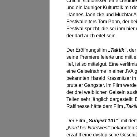
Chichi, stattdessen eine credibl
und ein launiger Kulturtalk mit
Hannes Jaenicke und Muchtar Al 
Festivalleiters Tom Bohn, der b
Festival spricht, die sei ihm hie
der darf auch eitel sein.
Der Eröffnungsfilm
„Taktik“
, de
seine Premiere feierte und mittl
lief, ist so mittelgut. Eine verfil
eine Geiselnahme in einer JVA g
bekannten Harald Krassnitzer in
brutaler Gangster. Im Film werd
der drei weiblichen Geiseln ausf
Teilen sehr länglich dargestellt
Raffinesse hätte dem Film
„Takti
Der Film
„Subjekt 101“
, mit d
„Nord bei Nordwest“
bekannten Ce
erzählt eine dystopische Gesch