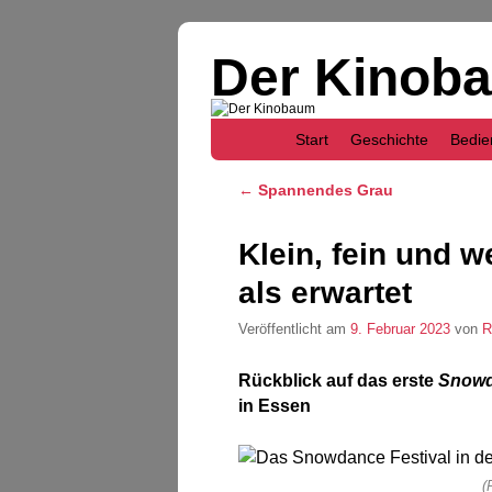
Der Kinob
Zum Inhalt wechseln
Zum sekundären Inhalt wechseln
Start
Geschichte
Bedie
Artikelnavigation
←
Spannendes Grau
Klein, fein und w
als erwartet
Veröffentlicht am
9. Februar 2023
von
R
Rückblick auf das erste
Snowd
in Essen
(