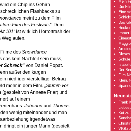
Mein Fi
wird ein Chip ins Gehirn
Die Fi
r schrecklichen Flashbacks zu
Eine s
Schick
nowdance
meint zu dem Film
Das Gl
ature-Film des Festivals“
. Dem
Hecken
kt 101“
ist wirklich Horrortrash der
Immer h
um Weglaufen.
Cineas
Maggio
An dies
e Filme des
Snowdance
Dieses 
s das kein Nachteil sein muss,
Schule 
Isabell
r Schreck“
von Daniel Popat.
Der Ber
 denn außer den kargen
Film No
in niedriger vierstelliger Betrag
Klein, 
Geld mehr in dem Film.
„Stumm vor
Spanne
a
(gespielt von Annette Frier) und
Neuest
bner) auf einem
Frank 
Ferienhaus.
Johanna
und
Thomas
Liebesp
eden wenig miteinander und man
Kai
zu
Sandha
 Paarbeziehung irgendetwas
Christi
 dringt ein junger Mann (gespielt
VIGLi