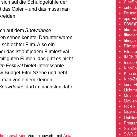
 sich auf die Schuldgefühle der
CinePhi
critic.d
tt das Opfer – und das muss man
Deutsch
kreiden.
epd Fi
FBW (D
film-re
 ich auf dem
Snowdance
filmdie
en sehen konnte. Darunter waren
filmgaz
n schlechter Film. Also ein
Filmge
 das ist auf jedem Filmfestival
Filmsta
IMDb (I
mit guten Filmen, das gibt es nicht.
Inside 
m Festival
bietet interessante
KinoCh
ow-Budget-Film-Szene und hebt
Kino.d
Kino-Ze
n man von einem kleinen
kunst+f
Snowdance
darf im nächsten Jahr
Lichtm
Movieb
Moviepi
NDR kul
New Vi
OutNo
Progra
Spielfi
SWR 2 
ilmfestival
,
Kino
Verschlagwortet mit
Anja