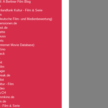
l: A Berliner Film Blog
e
landfunk Kultur - Film & Serie
lm
eutsche Film- und Medienbewertung)
zensionen.de
nst.de
ette
nuss
rts
nternet Movie Database)
Kino
eck
e
it
ilm
agie
reak.de
lot
tur - Film
deo
w
.CH
mmkino.de
lm.de
- Film & Serie