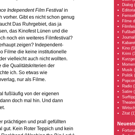
Dialog
(
e Independent Film Festival
in
Editoria
Fernse
h vorher. Gibt es nicht schon genug
Filme 
raucht Das Ruhrgebiet, das ja
Filmfes
sen, das Kinofest Lünen und die
Fußball
Journa
ch noch ein weiteres Filmfestival?
Kabaret
berhaupt zeigen? Independent-
Kino
(5
o Filme die keine institutionelle
Krimi
(3
r vielleicht auch nicht wollten.
Kurzge
Moment
die Qualitätskriterien der
Musik
(
chte ich. So etwas wie
Politik
(
verlag, nur als Filme.
Popcor
Radio
(
Satire
(
al fußläufig von der eigenen
Surftip
dann doch mal hin. Und dann
Theate
et.
Wirtsch
Zitat
(1
r prächtigen und prall gefüllten
Neueste
l gut. Kein Roter Teppich und kein
Fortuna