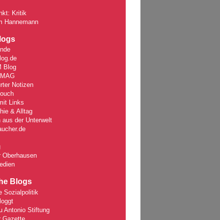
kt: Kritik
m Hannemann
logs
unde
log.de
 Blog
rMAG
rter Notizen
Couch
it Links
ie & Alltag
 aus der Unterwelt
aucher.de
g
r Oberhausen
edien
che Blogs
e Sozialpolitik
loggt
 Antonio Stiftung
r Gazette