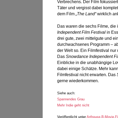
Verbrechens. Der Film fokussiert
Täter und vergisst dabei komple
dem Film
„The Land“
wirklich an
Das waren die sechs Filme, die
Independent Film Festival
in Ess
drei gute, zwei mittelgute und ei
durchwachsenes Programm – aber
der Welt so. Ein Filmfestival nur 
Das
Snowdance Independent Fil
Einblicke in die unabhängige L
dabei einige Schätze. Mehr kan
Filmfestival nicht erwarten. Das
gerne wiederkommen.
Siehe auch:
Spannendes Grau
Mehr Indie geht nicht
Veröffentlicht unter
Arthouse
,
B-Movie
,
F