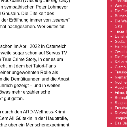
e Rockband (
Washing the Big Lady
)
Tankra
Was mac
 den sympathischen Peter Lohmeyer,
Die Fi
Ghusain. Die Eitelkeit des
Bürgerv
ei der Eröffnung immer von
„seinem“
Die Wah
Satz
r mal nachgesehen. Wer Gutes tut,
Tricia 
Es ist 
Gedächt
r schon im April 2022 in Österreich
Ein Fil
Zwische
erweile sogar schon auf Servus TV
Die Fi
mte True Crime Story, in der es um
Kai aus
eht, mit dem bei Tatort-Fans
Glamou
Traurig
 einer ungewohnten Rolle als
Niemand
en die Demütigungen und die Angst
Noch ei
ührlich gezeigt – und in weiten
Auschwi
. Etwas mehr erzählerische
Filme, 
Berlina
k“
gut getan.
Stagna
Freudv
em durch den ARD-Wellness-Krimi
Rückwir
umgeke
m Ali Gültekin in der Hauptrolle,
Das Dra
ichte über ein Menschenexperiment