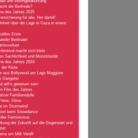
batt und Wohngeldkürzung
ht die Berlinale?
lme des Jahres 2025
ersicherung für alle. Her damit!
rheit über die Lage in Gaza in einem
Tuttles Erste
wieder Berlinale!
nisverlust
mfestival macht sich klein
n Sachlichkeit und Monströsität
lme des Jahres 2024
 der Kiste
r aus Bollywood am Lago Maggiore
e Gangster
 will’s gewesen sein
n Film des Jahres
tzer Familienidylle
Filme, Filme
le im Sturmwind
tion beim Snowdance
oller Feminismus
kung der Zukunft auf die Gegenwart und
hrt
ma um Milli Vanilli