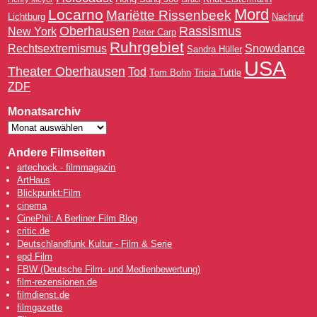
Mord
Locarno
Mariëtte Rissenbeek
Lichtburg
Nachruf
Oberhausen
Rassismus
New York
Peter Carp
Ruhrgebiet
Rechtsextremismus
Snowdance
Sandra Hüller
USA
Theater Oberhausen
Tod
Tom Bohn
Tricia Tuttle
ZDF
Monatsarchiv
Andere Filmseiten
artechock - filmmagazin
ArtHaus
Blickpunkt:Film
cinema
CinePhil: A Berliner Film Blog
critic.de
Deutschlandfunk Kultur - Film & Serie
epd Film
FBW (Deutsche Film- und Medienbewertung)
film-rezensionen.de
filmdienst.de
filmgazette