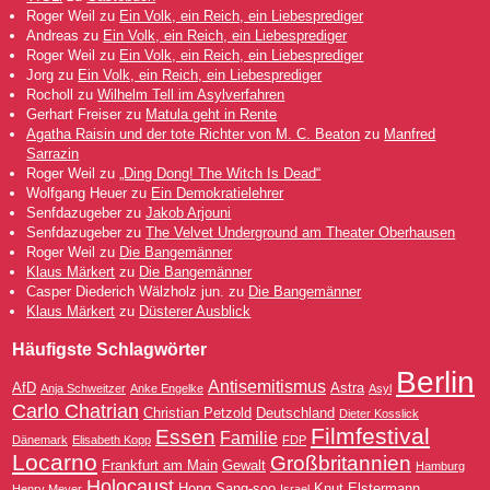
Roger Weil
zu
Ein Volk, ein Reich, ein Liebesprediger
Andreas
zu
Ein Volk, ein Reich, ein Liebesprediger
Roger Weil
zu
Ein Volk, ein Reich, ein Liebesprediger
Jorg
zu
Ein Volk, ein Reich, ein Liebesprediger
Rocholl
zu
Wilhelm Tell im Asylverfahren
Gerhart Freiser
zu
Matula geht in Rente
Agatha Raisin und der tote Richter von M. C. Beaton
zu
Manfred
Sarrazin
Roger Weil
zu
„Ding Dong! The Witch Is Dead“
Wolfgang Heuer
zu
Ein Demokratielehrer
Senfdazugeber
zu
Jakob Arjouni
Senfdazugeber
zu
The Velvet Underground am Theater Oberhausen
Roger Weil
zu
Die Bangemänner
Klaus Märkert
zu
Die Bangemänner
Casper Diederich Wälzholz jun.
zu
Die Bangemänner
Klaus Märkert
zu
Düsterer Ausblick
Häufigste Schlagwörter
Berlin
Antisemitismus
AfD
Astra
Anja Schweitzer
Anke Engelke
Asyl
Carlo Chatrian
Christian Petzold
Deutschland
Dieter Kosslick
Filmfestival
Essen
Familie
Dänemark
Elisabeth Kopp
FDP
Locarno
Großbritannien
Frankfurt am Main
Gewalt
Hamburg
Holocaust
Hong Sang-soo
Knut Elstermann
Henry Meyer
Israel