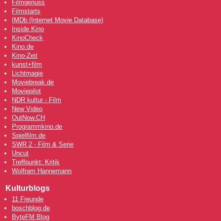
Filmgenuss
Filmstarts
IMDb (Internet Movie Database)
Inside Kino
KinoCheck
Kino.de
Kino-Zeit
kunst+film
Lichtmagie
Moviebreak.de
Moviepilot
NDR kultur - Film
New Video
OutNow
.CH
Programmkino.de
Spielfilm.de
SWR 2 - Film & Serie
Uncut
Treffpunkt: Kritik
Wolfram Hannemann
Kulturblogs
11 Freunde
boschblog.de
ByteFM Blog