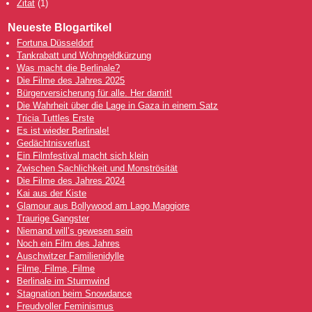
Zitat
(1)
Neueste Blogartikel
Fortuna Düsseldorf
Tankrabatt und Wohngeldkürzung
Was macht die Berlinale?
Die Filme des Jahres 2025
Bürgerversicherung für alle. Her damit!
Die Wahrheit über die Lage in Gaza in einem Satz
Tricia Tuttles Erste
Es ist wieder Berlinale!
Gedächtnisverlust
Ein Filmfestival macht sich klein
Zwischen Sachlichkeit und Monströsität
Die Filme des Jahres 2024
Kai aus der Kiste
Glamour aus Bollywood am Lago Maggiore
Traurige Gangster
Niemand will’s gewesen sein
Noch ein Film des Jahres
Auschwitzer Familienidylle
Filme, Filme, Filme
Berlinale im Sturmwind
Stagnation beim Snowdance
Freudvoller Feminismus