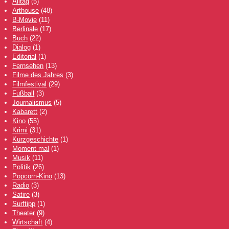
Alltag
(5)
Arthouse
(48)
B-Movie
(11)
Berlinale
(17)
Buch
(22)
Dialog
(1)
Editorial
(1)
Fernsehen
(13)
Filme des Jahres
(3)
Filmfestival
(29)
Fußball
(3)
Journalismus
(5)
Kabarett
(2)
Kino
(55)
Krimi
(31)
Kurzgeschichte
(1)
Moment mal
(1)
Musik
(11)
Politik
(26)
Popcorn-Kino
(13)
Radio
(3)
Satire
(3)
Surftipp
(1)
Theater
(9)
Wirtschaft
(4)