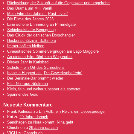
Rückwirkung der Zukunft auf die Gegenwart und umgekehrt
Das Drama um Milli Vanilli
Mein Film des Jahres: „Past Lives“
Die Filme des Jahres 2023
Eine schöne Erinnerung an Pimmelgate
Schicksalshafte Begegnung
Das Glück der dänischen Dorschangler
Heckenschütze in Baltimore
Immer höflich bleiben
Cineastisches Sommervergnügen am Lago Maggiore
An diesem Film führt kein Weg vorbei
Dieses Jahr in Karlsbad
Schule – ein Ort des Schreckens
Isabelle Huppert als „Die Gewerkschafterin“
Der Berlinale-Bär brummt wieder
Film Noir aus Südkorea
Klein, fein und weitaus besser als erwartet
Spannendes Grau
Neueste Kommentare
Frank Kulessa
zu
Ein Volk, ein Reich, ein Liebesprediger
Kai
zu
29 Jahre danach
Sandhagen
zu
Nora kommt, Nina geht
Christine
zu
29 Jahre danach
VIGLi
zu
Gästebuch