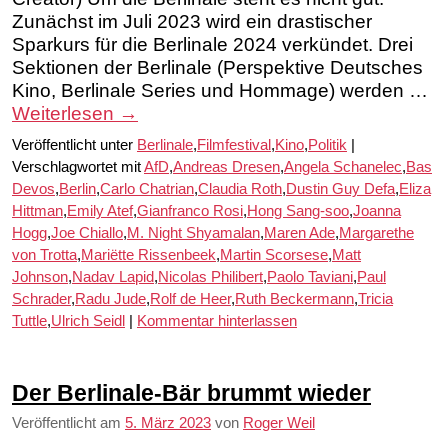
Zunächst im Juli 2023 wird ein drastischer
Sparkurs für die Berlinale 2024 verkündet. Drei
Sektionen der Berlinale (Perspektive Deutsches
Kino, Berlinale Series und Hommage) werden …
Weiterlesen
→
Veröffentlicht unter
Berlinale
,
Filmfestival
,
Kino
,
Politik
|
Verschlagwortet mit
AfD
,
Andreas Dresen
,
Angela Schanelec
,
Bas
Devos
,
Berlin
,
Carlo Chatrian
,
Claudia Roth
,
Dustin Guy Defa
,
Eliza
Hittman
,
Emily Atef
,
Gianfranco Rosi
,
Hong Sang-soo
,
Joanna
Hogg
,
Joe Chiallo
,
M. Night Shyamalan
,
Maren Ade
,
Margarethe
von Trotta
,
Mariëtte Rissenbeek
,
Martin Scorsese
,
Matt
Johnson
,
Nadav Lapid
,
Nicolas Philibert
,
Paolo Taviani
,
Paul
Schrader
,
Radu Jude
,
Rolf de Heer
,
Ruth Beckermann
,
Tricia
Tuttle
,
Ulrich Seidl
|
Kommentar hinterlassen
Der Berlinale-Bär brummt wieder
Veröffentlicht am
5. März 2023
von
Roger Weil