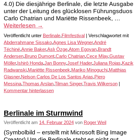
4.0) Die diesjährige Berlinale, die letzte Ausgabe
unter der Leitung des glücklosen Führungsduos
Carlo Chatrian und Mariëtte Rissenbeek, …
Weiterlesen
→
Veröffentlicht unter
Berlinale
,
Filmfestival
|
Verschlagwortet mit
Abderrahmane Sissako
,
Agnes Lisa Wegner
,
André
Téchiné
,
Annie Baker
,
Aslı Özge
,
Atom Egoyan
,
Brandt
Andersen
,
Bruno Dumont
,
Carlo Chatrian
,
Cece Mlay
,
Gustav
Möller
,
Ishirō Honda
,
Jan Bonny
,
Josef Hader
,
Juliana Rojas
,
Kazik
Radwanski
,
Mariëtte Rissenbeek
,
Mariko Minoguchi
,
Matthias
Glasner
,
Nelson Carlos De Los Santos Arias
,
Piero
Messina
,
Thomas Arslan
,
Tilman Singer
,
Travis Wilkerson
|
Kommentar hinterlassen
Berlinale im Sturmwind
Veröffentlicht am
14. Februar 2024
von
Roger Weil
(Symbolbild – erstellt mit Microsoft Bing Image
Creator) Um die Berlinale steht es nicht gut.