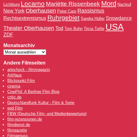
Mord
Locarno
Mariëtte Rissenbeek
Lichtburg
Nachruf
Oberhausen
Rassismus
New York
Peter Carp
Ruhrgebiet
Rechtsextremismus
Snowdance
Sandra Hüller
USA
Theater Oberhausen
Tod
Tom Bohn
Tricia Tuttle
ZDF
Monatsarchiv
Andere Filmseiten
artechock - filmmagazin
ArtHaus
Blickpunkt:Film
cinema
CinePhil: A Berliner Film Blog
critic.de
Deutschlandfunk Kultur - Film & Serie
epd Film
FBW (Deutsche Film- und Medienbewertung)
film-rezensionen.de
filmdienst.de
filmgazette
Filmgenuss