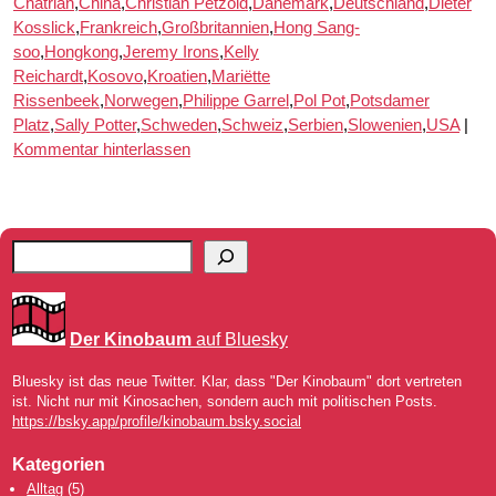
Chatrian
,
China
,
Christian Petzold
,
Dänemark
,
Deutschland
,
Dieter
Kosslick
,
Frankreich
,
Großbritannien
,
Hong Sang-
soo
,
Hongkong
,
Jeremy Irons
,
Kelly
Reichardt
,
Kosovo
,
Kroatien
,
Mariëtte
Rissenbeek
,
Norwegen
,
Philippe Garrel
,
Pol Pot
,
Potsdamer
Platz
,
Sally Potter
,
Schweden
,
Schweiz
,
Serbien
,
Slowenien
,
USA
|
Kommentar hinterlassen
Der Kinobaum
auf Bluesky
Bluesky ist das neue Twitter. Klar, dass "Der Kinobaum" dort vertreten
ist. Nicht nur mit Kinosachen, sondern auch mit politischen Posts.
https://bsky.app/profile/kinobaum.bsky.social
Kategorien
Alltag
(5)