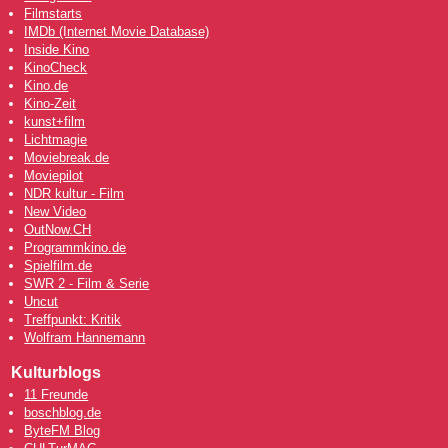
Filmstarts
IMDb (Internet Movie Database)
Inside Kino
KinoCheck
Kino.de
Kino-Zeit
kunst+film
Lichtmagie
Moviebreak.de
Moviepilot
NDR kultur - Film
New Video
OutNow
.CH
Programmkino.de
Spielfilm.de
SWR 2 - Film & Serie
Uncut
Treffpunkt: Kritik
Wolfram Hannemann
Kulturblogs
11 Freunde
boschblog.de
ByteFM Blog