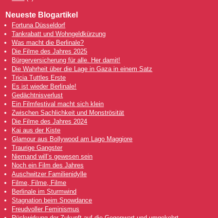
Neueste Blogartikel
Fortuna Düsseldorf
Tankrabatt und Wohngeldkürzung
Was macht die Berlinale?
Die Filme des Jahres 2025
Bürgerversicherung für alle. Her damit!
Die Wahrheit über die Lage in Gaza in einem Satz
Tricia Tuttles Erste
Es ist wieder Berlinale!
Gedächtnisverlust
Ein Filmfestival macht sich klein
Zwischen Sachlichkeit und Monströsität
Die Filme des Jahres 2024
Kai aus der Kiste
Glamour aus Bollywood am Lago Maggiore
Traurige Gangster
Niemand will’s gewesen sein
Noch ein Film des Jahres
Auschwitzer Familienidylle
Filme, Filme, Filme
Berlinale im Sturmwind
Stagnation beim Snowdance
Freudvoller Feminismus
Rückwirkung der Zukunft auf die Gegenwart und umgekehrt