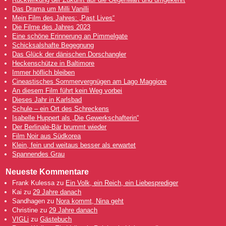
Das Drama um Milli Vanilli
Mein Film des Jahres: „Past Lives“
Die Filme des Jahres 2023
Eine schöne Erinnerung an Pimmelgate
Schicksalshafte Begegnung
Das Glück der dänischen Dorschangler
Heckenschütze in Baltimore
Immer höflich bleiben
Cineastisches Sommervergnügen am Lago Maggiore
An diesem Film führt kein Weg vorbei
Dieses Jahr in Karlsbad
Schule – ein Ort des Schreckens
Isabelle Huppert als „Die Gewerkschafterin“
Der Berlinale-Bär brummt wieder
Film Noir aus Südkorea
Klein, fein und weitaus besser als erwartet
Spannendes Grau
Neueste Kommentare
Frank Kulessa
zu
Ein Volk, ein Reich, ein Liebesprediger
Kai
zu
29 Jahre danach
Sandhagen
zu
Nora kommt, Nina geht
Christine
zu
29 Jahre danach
VIGLi
zu
Gästebuch