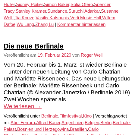
Hüller
,
Sidney Poitier
,
Simon Baker
,
Sofia Otero
,
Spencer
Tracy
,
Stanley Kramer
,
Sundance
,
Suruchi Adarkar
,
Susanne
Wolff
,
Tia Kouvo
,
Vasilis Katsoupis
,
Verti Music Hall
,
Willem
Dafoe
,
Wu Lang
,
Zhang Lu
|
Kommentar hinterlassen
Die neue Berlinale
Veröffentlicht am
19. Februar 2020
von
Roger Weil
Vom 20. Februar bis 1. März ist wieder Berlinale
– unter der neuen Leitung von Carlo Chatrian
und Mariëtte Rissenbeek. Das neue Leitungsduo
der Berlinale: Mariëtte Rissenbeek und Carlo
Chatrian (© Alexander Janetzko / Berlinale 2019)
Zwei Wochen später als …
Weiterlesen
→
Veröffentlicht unter
Berlinale
,
Filmfestival
,
Kino
|
Verschlagwortet
mit
Abel Ferrara
,
Alfred Bauer
,
Argentinien
,
Belgien
,
Berlin
,
Berlinale-
Palast
,
Bosnien und Herzegowina
,
Brasilien
,
Carlo