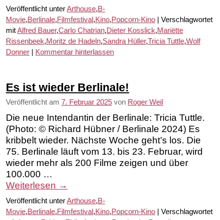
Veröffentlicht unter
Arthouse
,
B-
Movie
,
Berlinale
,
Filmfestival
,
Kino
,
Popcorn-Kino
|
Verschlagwortet
mit
Alfred Bauer
,
Carlo Chatrian
,
Dieter Kosslick
,
Mariëtte
Rissenbeek
,
Moritz de Hadeln
,
Sandra Hüller
,
Tricia Tuttle
,
Wolf
Donner
|
Kommentar hinterlassen
Es ist wieder Berlinale!
Veröffentlicht am
7. Februar 2025
von
Roger Weil
Die neue Intendantin der Berlinale: Tricia Tuttle.
(Photo: © Richard Hübner / Berlinale 2024) Es
kribbelt wieder. Nächste Woche geht’s los. Die
75. Berlinale läuft vom 13. bis 23. Februar, wird
wieder mehr als 200 Filme zeigen und über
100.000 …
Weiterlesen
→
Veröffentlicht unter
Arthouse
,
B-
Movie
,
Berlinale
,
Filmfestival
,
Kino
,
Popcorn-Kino
|
Verschlagwortet