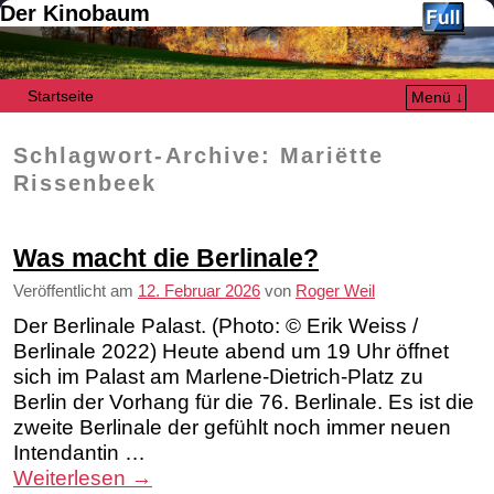
Der Kinobaum
Startseite
Menü ↓
Zum Inhalt wechseln
Zum sekundären Inhalt wechseln
Schlagwort-Archive:
Mariëtte
Rissenbeek
Was macht die Berlinale?
Veröffentlicht am
12. Februar 2026
von
Roger Weil
Der Berlinale Palast. (Photo: © Erik Weiss /
Berlinale 2022) Heute abend um 19 Uhr öffnet
sich im Palast am Marlene-Dietrich-Platz zu
Berlin der Vorhang für die 76. Berlinale. Es ist die
zweite Berlinale der gefühlt noch immer neuen
Intendantin …
Weiterlesen
→