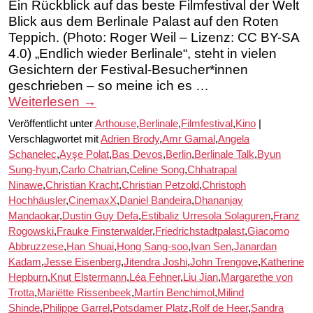
Ein Rückblick auf das beste Filmfestival der Welt
Blick aus dem Berlinale Palast auf den Roten
Teppich. (Photo: Roger Weil – Lizenz: CC BY-SA
4.0) „Endlich wieder Berlinale“, steht in vielen
Gesichtern der Festival-Besucher*innen
geschrieben – so meine ich es …
Weiterlesen
→
Veröffentlicht unter
Arthouse
,
Berlinale
,
Filmfestival
,
Kino
|
Verschlagwortet mit
Adrien Brody
,
Amr Gamal
,
Angela
Schanelec
,
Ayşe Polat
,
Bas Devos
,
Berlin
,
Berlinale Talk
,
Byun
Sung-hyun
,
Carlo Chatrian
,
Celine Song
,
Chhatrapal
Ninawe
,
Christian Kracht
,
Christian Petzold
,
Christoph
Hochhäusler
,
CinemaxX
,
Daniel Bandeira
,
Dhananjay
Mandaokar
,
Dustin Guy Defa
,
Estibaliz Urresola Solaguren
,
Franz
Rogowski
,
Frauke Finsterwalder
,
Friedrichstadtpalast
,
Giacomo
Abbruzzese
,
Han Shuai
,
Hong Sang-soo
,
Ivan Sen
,
Janardan
Kadam
,
Jesse Eisenberg
,
Jitendra Joshi
,
John Trengove
,
Katherine
Hepburn
,
Knut Elstermann
,
Léa Fehner
,
Liu Jian
,
Margarethe von
Trotta
,
Mariëtte Rissenbeek
,
Martín Benchimol
,
Milind
Shinde
,
Philippe Garrel
,
Potsdamer Platz
,
Rolf de Heer
,
Sandra