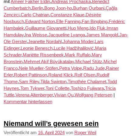
mit
Ameer Fakher Eldin
,
Andreas Prochaska
,
Benedict
Cumberbatch
,
Berlin
,
Bong Joon-ho
,
Burhan Qurbani
,
Çağla
Zencirci
,
Carlo Chatrian
,
Constanze Klaue
,
Désirée
Nosbusch
,
Edward Norton
,
Elle Fanning
,
Fan Bingbing
,
Frédéric
Hambalek
,
Guillaume Giovanetti
,
Huo Meng
,
Ido Fluk
,
Imran
Hamdulay
,
Ina Weisse
,
Jacqueline Lyanga
,
James Mangold
,
Jan-
Ole Gerster
,
Jeanette Nordahl
,
Johanna Moder
,
Lars
Eidinger
,
Leonie Benesch
,
Lucile Hadžihalilović
,
Maria
Schrader
,
Mariëtte Rissenbeek
,
Mark Ruffalo
,
Mary
Bronstein
,
Mehmet Akif Büyükatalay
,
Michael Stütz
,
Michel
Franco
,
Nele Mueller-Stöfen
,
Petra Volpe
,
Radu Jude
,
Rainer
Erler
,
Robert Pattinson
,
Roland Klick
,
Rolf Olsen
,
Rudolf
Thome
,
Sam Riley
,
Tilda Swinton
,
Timothée Chalamet
,
Todd
Haynes
,
Tom Tykwer
,
Toni Collette
,
Toshizo Fujiwara
,
Tricia
Tuttle
,
Verena Altenberger
,
Vivian Qu
,
Wolfgang Petersen
|
Kommentar hinterlassen
Niemand will’s gewesen sein
Veröffentlicht am
16. April 2024
von
Roger Weil