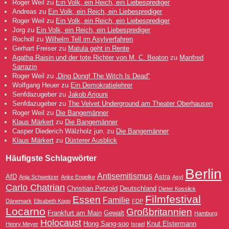
Roger Weil
zu
Ein Volk, ein Reich, ein Liebesprediger
Andreas
zu
Ein Volk, ein Reich, ein Liebesprediger
Roger Weil
zu
Ein Volk, ein Reich, ein Liebesprediger
Jorg
zu
Ein Volk, ein Reich, ein Liebesprediger
Rocholl
zu
Wilhelm Tell im Asylverfahren
Gerhart Freiser
zu
Matula geht in Rente
Agatha Raisin und der tote Richter von M. C. Beaton
zu
Manfred
Sarrazin
Roger Weil
zu
„Ding Dong! The Witch Is Dead“
Wolfgang Heuer
zu
Ein Demokratielehrer
Senfdazugeber
zu
Jakob Arjouni
Senfdazugeber
zu
The Velvet Underground am Theater Oberhausen
Roger Weil
zu
Die Bangemänner
Klaus Märkert
zu
Die Bangemänner
Casper Diederich Wälzholz jun.
zu
Die Bangemänner
Klaus Märkert
zu
Düsterer Ausblick
Häufigste Schlagwörter
Berlin
Antisemitismus
AfD
Astra
Anja Schweitzer
Anke Engelke
Asyl
Carlo Chatrian
Christian Petzold
Deutschland
Dieter Kosslick
Filmfestival
Essen
Familie
Dänemark
Elisabeth Kopp
FDP
Locarno
Großbritannien
Frankfurt am Main
Gewalt
Hamburg
Holocaust
Hong Sang-soo
Knut Elstermann
Henry Meyer
Israel