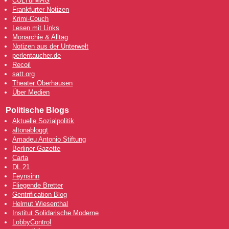
CULTurMAG
Frankfurter Notizen
Krimi-Couch
Lesen mit Links
Monarchie & Alltag
Notizen aus der Unterwelt
perlentaucher.de
Recoil
satt.org
Theater Oberhausen
Über Medien
Politische Blogs
Aktuelle Sozialpolitik
altonabloggt
Amadeu Antonio Stiftung
Berliner Gazette
Carta
DL 21
Feynsinn
Fliegende Bretter
Gentrification Blog
Helmut Wiesenthal
Institut Solidarische Moderne
LobbyControl