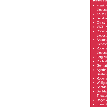
Neuest
Frank 
Liebesp
Kai
zu
Sandha
Christi
VIGLi
Roger 
Liebesp
Andrea
Liebesp
Roger 
Liebesp
Jorg
z
Rocholl
Gerhart
Agatha 
Beaton
Roger 
Wolfga
Senfda
Senfda
Theate
Roger 
Klaus 