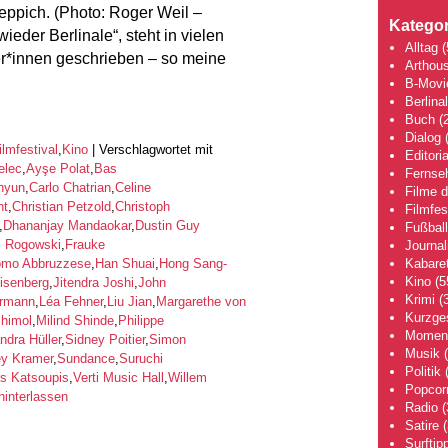
eppich. (Photo: Roger Weil –
Kategor
eder Berlinale“, steht in vielen
Alltag
(
er*innen geschrieben – so meine
Arthou
B-Movi
Berlina
Buch
(2
Dialog
(
ilmfestival
,
Kino
|
Verschlagwortet mit
Editoria
elec
,
Ayşe Polat
,
Bas
Fernse
hyun
,
Carlo Chatrian
,
Celine
Filme 
ht
,
Christian Petzold
,
Christoph
Filmfes
,
Dhananjay Mandaokar
,
Dustin Guy
Fußball
z Rogowski
,
Frauke
Journa
Kabaret
omo Abbruzzese
,
Han Shuai
,
Hong Sang-
Kino
(5
isenberg
,
Jitendra Joshi
,
John
Krimi
(3
ermann
,
Léa Fehner
,
Liu Jian
,
Margarethe von
Kurzge
chimol
,
Milind Shinde
,
Philippe
Moment
ndra Hüller
,
Sidney Poitier
,
Simon
Musik
(
ey Kramer
,
Sundance
,
Suruchi
Politik
(
is Katsoupis
,
Verti Music Hall
,
Willem
Popcor
interlassen
Radio
(
Satire
(
Surftip