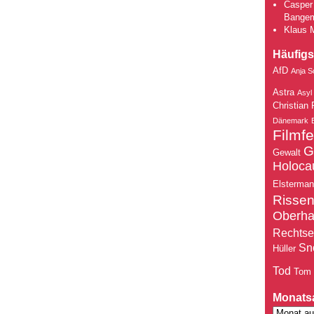
Casper 
Bange
Klaus 
Häufigs
AfD
Anja S
Astra
Asyl
Christian 
Dänemark
Filmfe
G
Gewalt
Holoca
Elsterma
Risse
Oberh
Rechtse
Sn
Hüller
Tod
Tom
Monats