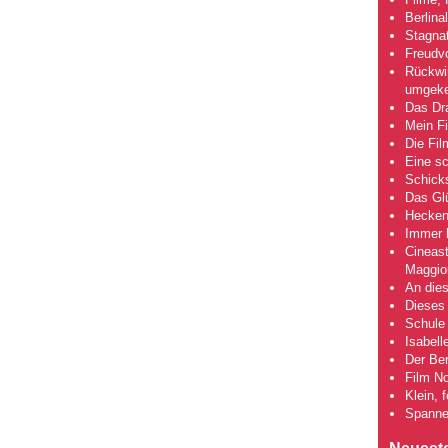
Berlina
Stagna
Freudv
Rückwir
umgeke
Das Dra
Mein Fi
Die Fi
Eine s
Schick
Das Gl
Hecken
Immer h
Cineas
Maggio
An dies
Dieses 
Schule 
Isabell
Der Ber
Film No
Klein, 
Spanne