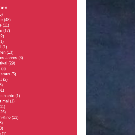
ien
5)
se
(48)
e
(11)
le
(17)
2)
1)
l
(1)
hen
(13)
des Jahres
(3)
tival
(29)
(3)
lismus
(5)
t
(2)
5)
1)
schichte
(1)
 mal
(1)
11)
26)
n-Kino
(13)
3)
3)
p
(1)