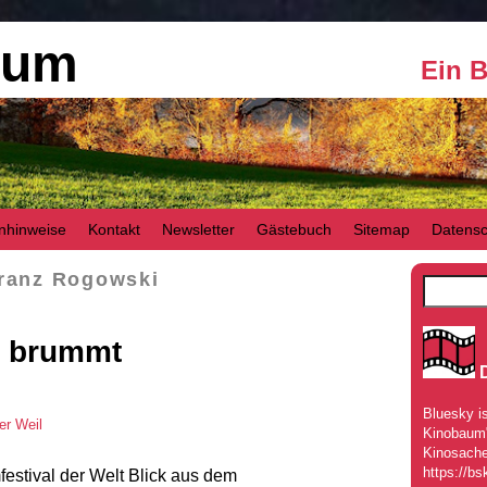
aum
Ein 
nhinweise
Kontakt
Newsletter
Gästebuch
Sitemap
Datensc
ranz Rogowski
r brummt
Bluesky is
er Weil
Kinobaum" 
Kinosache
https://bs
festival der Welt Blick aus dem