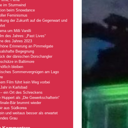
le im Sturmwind
tion beim Snowdance
oller Feminismus
kung der Zukunft auf die Gegenwart und
hrt
ma um Milli Vanilli
lm des Jahres: „Past Lives“
lme des Jahres 2023
chöne Erinnerung an Pimmelgate
salshafte Begegnung
ück der dänischen Dorschangler
schütze in Baltimore
öflich bleiben
tisches Sommervergnügen am Lago
re
em Film führt kein Weg vorbei
Jahr in Karlsbad
– ein Ort des Schreckens
e Huppert als „Die Gewerkschafterin“
linale-Bär brummt wieder
ir aus Südkorea
fein und weitaus besser als erwartet
ndes Grau