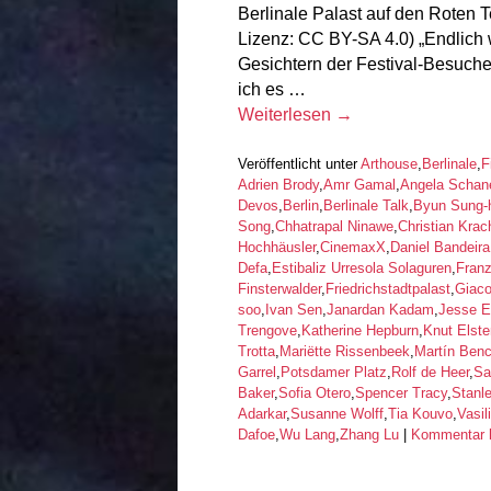
Berlinale Palast auf den Roten T
Lizenz: CC BY-SA 4.0) „Endlich wi
Gesichtern der Festival-Besuch
ich es …
Weiterlesen
→
Veröffentlicht unter
Arthouse
,
Berlinale
,
F
Adrien Brody
,
Amr Gamal
,
Angela Schan
Devos
,
Berlin
,
Berlinale Talk
,
Byun Sung-
Song
,
Chhatrapal Ninawe
,
Christian Krac
Hochhäusler
,
CinemaxX
,
Daniel Bandeira
Defa
,
Estibaliz Urresola Solaguren
,
Fran
Finsterwalder
,
Friedrichstadtpalast
,
Giac
soo
,
Ivan Sen
,
Janardan Kadam
,
Jesse E
Trengove
,
Katherine Hepburn
,
Knut Elst
Trotta
,
Mariëtte Rissenbeek
,
Martín Ben
Garrel
,
Potsdamer Platz
,
Rolf de Heer
,
Sa
Baker
,
Sofia Otero
,
Spencer Tracy
,
Stanl
Adarkar
,
Susanne Wolff
,
Tia Kouvo
,
Vasil
Dafoe
,
Wu Lang
,
Zhang Lu
|
Kommentar h