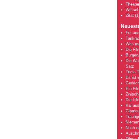
Theate
Wirtsch
Zitat
(1
Neueste
Fortuna
Tankra
Was mac
Die Fi
Bürgerv
Die Wah
Satz
Tricia 
Es ist 
Gedächt
Ein Fil
Zwische
Die Fi
Kai aus
Glamou
Traurig
Niemand
Noch ei
Auschwi
Filme, 