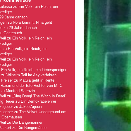
e Kommentare
Kulessa
zu
Ein Volk, ein Reich, ein
rediger
29 Jahre danach
gen
zu
Nora kommt, Nina geht
ne
zu
29 Jahre danach
zu
Gästebuch
Weil
zu
Ein Volk, ein Reich, ein
rediger
s
zu
Ein Volk, ein Reich, ein
rediger
Weil
zu
Ein Volk, ein Reich, ein
rediger
u
Ein Volk, ein Reich, ein Liebesprediger
zu
Wilhelm Tell im Asylverfahren
 Freiser
zu
Matula geht in Rente
Raisin und der tote Richter von M. C.
zu
Manfred Sarrazin
Weil
zu
„Ding Dong! The Witch Is Dead“
ng Heuer
zu
Ein Demokratielehrer
zugeber
zu
Jakob Arjouni
zugeber
zu
The Velvet Underground am
r Oberhausen
Weil
zu
Die Bangemänner
Märkert
zu
Die Bangemänner