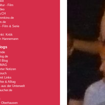
lot
tur - Film
deo
w
.CH
mmkino.de
lm.de
- Film & Serie
kt: Kritik
m Hannemann
logs
unde
log.de
 Blog
rMAG
rter Notizen
Couch
it Links
ie & Alltag
 aus der Unterwelt
aucher.de
g
r Oberhausen