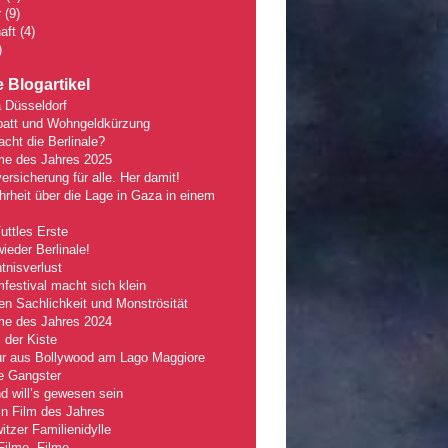
r
(9)
aft
(4)
)
 Blogartikel
 Düsseldorf
batt und Wohngeldkürzung
ht die Berlinale?
lme des Jahres 2025
ersicherung für alle. Her damit!
rheit über die Lage in Gaza in einem
Tuttles Erste
wieder Berlinale!
nisverlust
mfestival macht sich klein
n Sachlichkeit und Monströsität
lme des Jahres 2024
 der Kiste
r aus Bollywood am Lago Maggiore
e Gangster
 will’s gewesen sein
n Film des Jahres
tzer Familienidylle
Filme, Filme