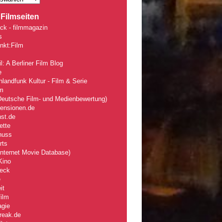
Filmseiten
ck - filmmagazin
s
nkt:Film
l: A Berliner Film Blog
e
landfunk Kultur - Film & Serie
lm
eutsche Film- und Medienbewertung)
zensionen.de
nst.de
ette
nuss
rts
nternet Movie Database)
Kino
eck
e
it
ilm
agie
reak.de