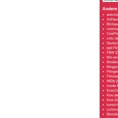
Andere 
artecho
ArtHau
Blickpu
cinema
CinePhi
critic.d
Deutsch
epd Fi
FBW (D
film-re
filmdie
filmgaz
Filmge
Filmsta
IMDb (I
Inside 
KinoCh
Kino.d
Kino-Ze
kunst+f
Lichtm
Movieb