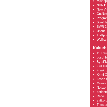
Moviepi
NDR kul
New Vi
OutNo
Progra
Spielfi
SWR 2 
Uncut
Treffpun
Wolfra
Kulturb
11 Fre
boschb
ByteFM
CULTu
Frankfu
Krimi-
Lesen m
Monarch
Notizen
perlent
Recoil
satt.or
Theate