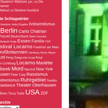
Diederich Wälzholz jun.
zu
Die
männer
Märkert
zu
Düsterer Ausblick
te Schlagwörter
Antisemitismus
chweitzer
Anke Engelke
Berlin
Carlo Chatrian
Petzold
Deutschland
Dieter Kosslick
Essen
Familie
Elisabeth Kopp
FDP
stival Locarno
Frankfurt am Main
roßbritannien
Hamburg
Henry Meyer
ust
Hong Sang-soo
Knut
Israel
Locarno
Mariëtte
nn
Lichtburg
Mord
nbeek
New York
Nachruf
ausen
Rassismus
Peter Carp
Ruhrgebiet
xtremismus
Sandra
Theater Oberhausen
owdance
USA
ZDF
 Bohn
Tricia Tuttle
archiv