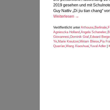
2019 gesehen und mit Schulnoten
Guy Nattiv „Di jiu tian chang“ 
Weiterlesen
→
Veröffentlicht unter
Arthouse
,
Berlinale
,
F
Agnieszka Holland
,
Angela Schanelec
,
B
Giovannesi
,
Dominik Graf
,
Edward Berge
Ye
,
Marie Kreutzer
,
Miriam Bliese
,
Pia Fr
Quan'an
,
Wang Xiaoshuai
,
Yuval Adler
|