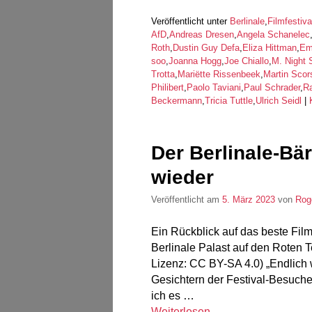
Veröffentlicht unter
Berlinale
,
Filmfestiva
AfD
,
Andreas Dresen
,
Angela Schanelec
Roth
,
Dustin Guy Defa
,
Eliza Hittman
,
Emi
soo
,
Joanna Hogg
,
Joe Chiallo
,
M. Night
Trotta
,
Mariëtte Rissenbeek
,
Martin Scor
Philibert
,
Paolo Taviani
,
Paul Schrader
,
R
Beckermann
,
Tricia Tuttle
,
Ulrich Seidl
|
Der Berlinale-Bä
wieder
Veröffentlicht am
5. März 2023
von
Rog
Ein Rückblick auf das beste Film
Berlinale Palast auf den Roten T
Lizenz: CC BY-SA 4.0) „Endlich wi
Gesichtern der Festival-Besuch
ich es …
Weiterlesen
→