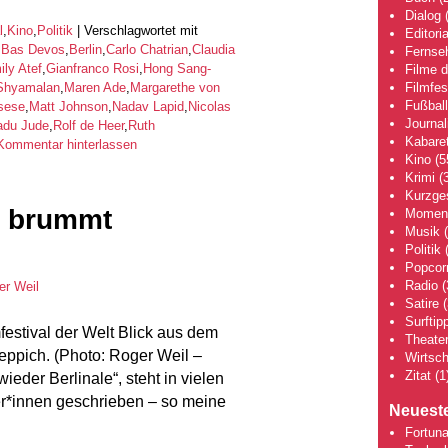
Dialog
(
l
,
Kino
,
Politik
|
Verschlagwortet mit
Editoria
,
Bas Devos
,
Berlin
,
Carlo Chatrian
,
Claudia
Fernse
ly Atef
,
Gianfranco Rosi
,
Hong Sang-
Filme 
 Shyamalan
,
Maren Ade
,
Margarethe von
Filmfes
Fußball
sese
,
Matt Johnson
,
Nadav Lapid
,
Nicolas
Journa
adu Jude
,
Rolf de Heer
,
Ruth
Kabaret
Kommentar hinterlassen
Kino
(5
Krimi
(3
Kurzge
r brummt
Moment
Musik
(
Politik
(
Popcor
Radio
(
er Weil
Satire
(
Surftip
festival der Welt Blick aus dem
Theate
eppich. (Photo: Roger Weil –
Wirtsch
Zitat
(1
eder Berlinale“, steht in vielen
er*innen geschrieben – so meine
Neueste
Fortuna