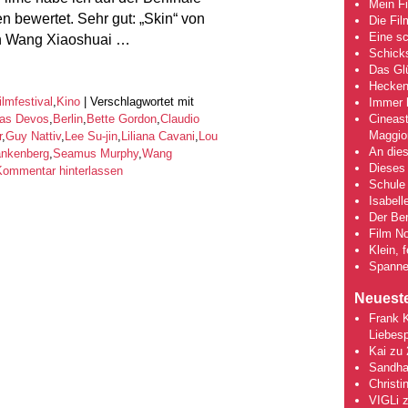
Mein Fi
 bewertet. Sehr gut: „Skin“ von
Die Fi
Eine s
von Wang Xiaoshuai …
Schick
Das Gl
Hecken
ilmfestival
,
Kino
|
Verschlagwortet mit
Immer h
Cineas
as Devos
,
Berlin
,
Bette Gordon
,
Claudio
Maggio
r
,
Guy Nattiv
,
Lee Su-jin
,
Liliana Cavani
,
Lou
An dies
ankenberg
,
Seamus Murphy
,
Wang
Dieses 
Kommentar hinterlassen
Schule 
Isabell
Der Ber
Film No
Klein, 
Spanne
Neuest
Frank 
Liebesp
Kai
zu
Sandha
Christi
VIGLi