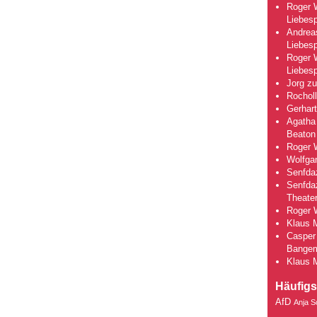
Roger 
Liebesp
Andrea
Liebesp
Roger 
Liebesp
Jorg
z
Rocholl
Gerhart
Agatha 
Beaton
Roger 
Wolfga
Senfda
Senfda
Theate
Roger 
Klaus 
Casper 
Bange
Klaus 
Häufigs
AfD
Anja S