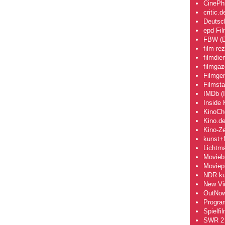
CinePhi
critic.d
Deutsch
epd Fi
FBW (D
film-re
filmdie
filmgaz
Filmge
Filmsta
IMDb (I
Inside 
KinoCh
Kino.d
Kino-Ze
kunst+f
Lichtm
Movieb
Moviepi
NDR kul
New Vi
OutNo
Progra
Spielfi
SWR 2 