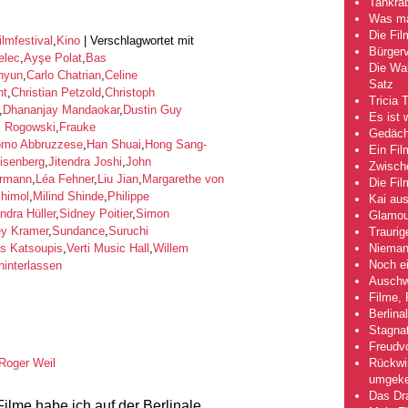
Tankra
Was mac
Die Fi
ilmfestival
,
Kino
|
Verschlagwortet mit
Bürgerv
elec
,
Ayşe Polat
,
Bas
Die Wah
hyun
,
Carlo Chatrian
,
Celine
Satz
ht
,
Christian Petzold
,
Christoph
Tricia 
,
Dhananjay Mandaokar
,
Dustin Guy
Es ist 
z Rogowski
,
Frauke
Gedächt
omo Abbruzzese
,
Han Shuai
,
Hong Sang-
Ein Fil
isenberg
,
Jitendra Joshi
,
John
Zwische
ermann
,
Léa Fehner
,
Liu Jian
,
Margarethe von
Die Fi
chimol
,
Milind Shinde
,
Philippe
Kai aus
ndra Hüller
,
Sidney Poitier
,
Simon
Glamou
ey Kramer
,
Sundance
,
Suruchi
Traurig
Niemand
is Katsoupis
,
Verti Music Hall
,
Willem
Noch ei
interlassen
Auschwi
Filme, 
Berlina
Stagna
Freudv
Rückwir
Roger Weil
umgeke
Das Dra
ilme habe ich auf der Berlinale