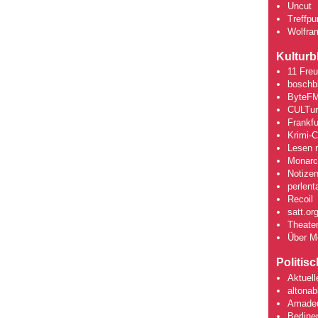
Uncut
Treffpun
Wolfra
Kulturb
11 Fre
boschb
ByteFM
CULTu
Frankfu
Krimi-
Lesen m
Monarch
Notizen
perlent
Recoil
satt.or
Theate
Über M
Politis
Aktuell
altonab
Amadeu
Berline