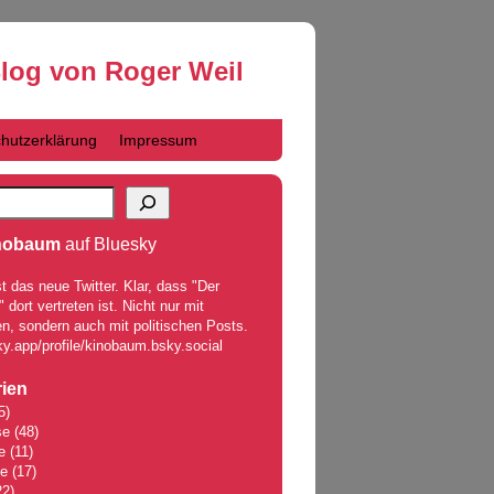
Blog von Roger Weil
hutzerklärung
Impressum
nobaum
auf Bluesky
t das neue Twitter. Klar, dass "Der
dort vertreten ist. Nicht nur mit
n, sondern auch mit politischen Posts.
ky.app/profile/kinobaum.bsky.social
ien
5)
se
(48)
e
(11)
le
(17)
2)