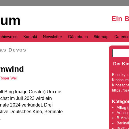
aum
Ein 
nhinweise
Kontakt
Newsletter
Gästebuch
Sitemap
Datensc
as Devos
Der Ki
rmwind
Bluesky is
Roger Weil
Kinobaum" 
Kinosache
https://bs
soft Bing Image Creator) Um die
ächst im Juli 2023 wird ein
Kategor
linale 2024 verkündet. Drei
Alltag
(
ktive Deutsches Kino, Berlinale
Arthou
…
B-Movi
Berlina
Buch
(2