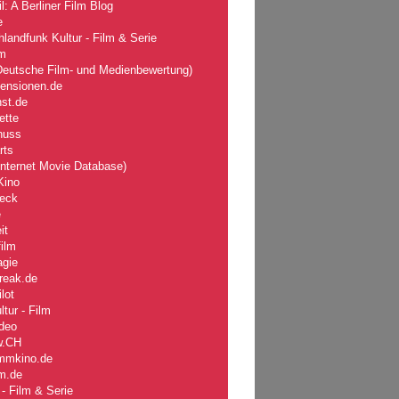
l: A Berliner Film Blog
e
landfunk Kultur - Film & Serie
lm
eutsche Film- und Medienbewertung)
zensionen.de
nst.de
ette
nuss
rts
nternet Movie Database)
Kino
eck
e
it
ilm
agie
reak.de
lot
tur - Film
deo
w
.CH
mmkino.de
lm.de
- Film & Serie