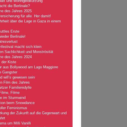
batt und Wohngeldkürzung
ht die Berlinale?
lme des Jahres 2025
ersicherung für alle. Her damit!
rheit über die Lage in Gaza in einem
Tuttles Erste
wieder Berlinale!
nisverlust
mfestival macht sich klein
n Sachlichkeit und Monströsität
lme des Jahres 2024
 der Kiste
r aus Bollywood am Lago Maggiore
e Gangster
 will’s gewesen sein
n Film des Jahres
tzer Familienidylle
Filme, Filme
le im Sturmwind
tion beim Snowdance
oller Feminismus
kung der Zukunft auf die Gegenwart und
hrt
ma um Milli Vanilli