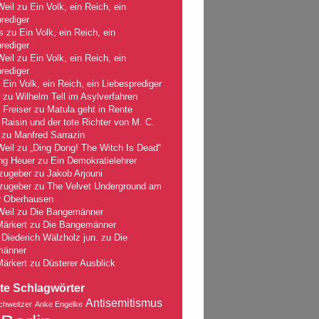
Weil
zu
Ein Volk, ein Reich, ein
rediger
s
zu
Ein Volk, ein Reich, ein
rediger
Weil
zu
Ein Volk, ein Reich, ein
rediger
u
Ein Volk, ein Reich, ein Liebesprediger
zu
Wilhelm Tell im Asylverfahren
 Freiser
zu
Matula geht in Rente
Raisin und der tote Richter von M. C.
zu
Manfred Sarrazin
Weil
zu
„Ding Dong! The Witch Is Dead“
ng Heuer
zu
Ein Demokratielehrer
zugeber
zu
Jakob Arjouni
zugeber
zu
The Velvet Underground am
r Oberhausen
Weil
zu
Die Bangemänner
Märkert
zu
Die Bangemänner
Diederich Wälzholz jun.
zu
Die
männer
Märkert
zu
Düsterer Ausblick
te Schlagwörter
Antisemitismus
chweitzer
Anke Engelke