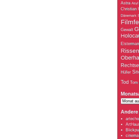
Astra
Asyl
Christian 
Dänemark
Filmfe
G
Gewalt
Holoca
Elsterma
Risse
Oberh
Rechtse
Sn
Hüller
Tod
Tom
Monats
Andere 
artecho
ArtHau
Blickpu
cinema