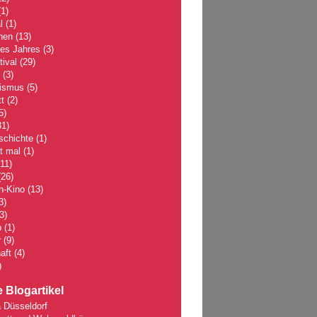
1)
l
(1)
hen
(13)
des Jahres
(3)
tival
(29)
(3)
lismus
(5)
t
(2)
5)
1)
schichte
(1)
 mal
(1)
11)
26)
n-Kino
(13)
3)
3)
p
(1)
r
(9)
aft
(4)
)
 Blogartikel
 Düsseldorf