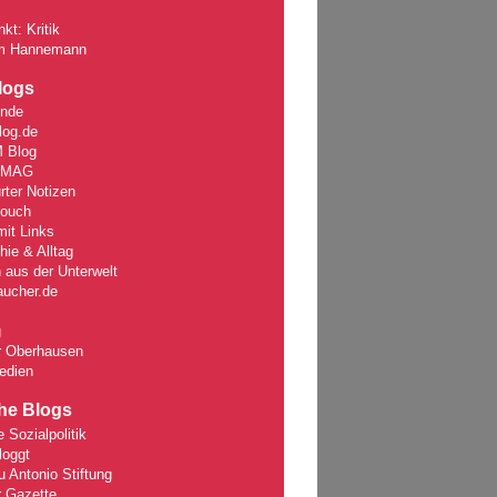
kt: Kritik
m Hannemann
logs
unde
log.de
 Blog
rMAG
rter Notizen
Couch
it Links
ie & Alltag
 aus der Unterwelt
aucher.de
g
r Oberhausen
edien
che Blogs
e Sozialpolitik
loggt
 Antonio Stiftung
r Gazette