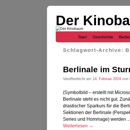
Der Kinob
Zum Inhalt wechseln
Zum sekundären Inhalt wechseln
Start
Geschichte
Bedie
Schlagwort-Archive:
B
Berlinale im Stu
Veröffentlicht am
14. Februar 2024
von
(Symbolbild – erstellt mit Micro
Berlinale steht es nicht gut. Zun
drastischer Sparkurs für die Ber
Sektionen der Berlinale (Perspe
Series und Hommage) werden 
Weiterlesen
→