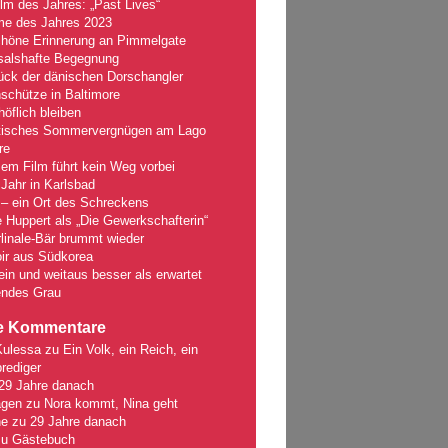
lm des Jahres: „Past Lives“
lme des Jahres 2023
chöne Erinnerung an Pimmelgate
salshafte Begegnung
ück der dänischen Dorschangler
schütze in Baltimore
öflich bleiben
tisches Sommervergnügen am Lago
re
em Film führt kein Weg vorbei
Jahr in Karlsbad
– ein Ort des Schreckens
e Huppert als „Die Gewerkschafterin“
linale-Bär brummt wieder
ir aus Südkorea
fein und weitaus besser als erwartet
ndes Grau
e Kommentare
Kulessa
zu
Ein Volk, ein Reich, ein
rediger
29 Jahre danach
gen
zu
Nora kommt, Nina geht
ne
zu
29 Jahre danach
zu
Gästebuch