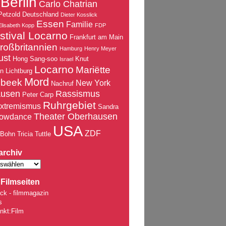
Berlin
Carlo Chatrian
Petzold
Deutschland
Dieter Kosslick
Essen
Familie
Elisabeth Kopp
FDP
stival Locarno
Frankfurt am Main
roßbritannien
Hamburg
Henry Meyer
ust
Hong Sang-soo
Knut
Israel
Locarno
Mariëtte
nn
Lichtburg
Mord
nbeek
New York
Nachruf
ausen
Rassismus
Peter Carp
Ruhrgebiet
xtremismus
Sandra
Theater Oberhausen
owdance
USA
ZDF
 Bohn
Tricia Tuttle
archiv
Filmseiten
ck - filmmagazin
s
nkt:Film