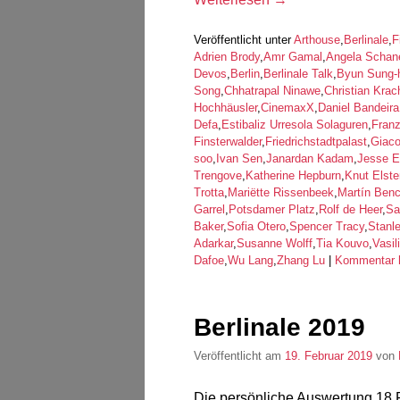
Veröffentlicht unter
Arthouse
,
Berlinale
,
F
Adrien Brody
,
Amr Gamal
,
Angela Schan
Devos
,
Berlin
,
Berlinale Talk
,
Byun Sung-
Song
,
Chhatrapal Ninawe
,
Christian Krac
Hochhäusler
,
CinemaxX
,
Daniel Bandeira
Defa
,
Estibaliz Urresola Solaguren
,
Fran
Finsterwalder
,
Friedrichstadtpalast
,
Giac
soo
,
Ivan Sen
,
Janardan Kadam
,
Jesse E
Trengove
,
Katherine Hepburn
,
Knut Elst
Trotta
,
Mariëtte Rissenbeek
,
Martín Ben
Garrel
,
Potsdamer Platz
,
Rolf de Heer
,
Sa
Baker
,
Sofia Otero
,
Spencer Tracy
,
Stanl
Adarkar
,
Susanne Wolff
,
Tia Kouvo
,
Vasil
Dafoe
,
Wu Lang
,
Zhang Lu
|
Kommentar h
Berlinale 2019
Veröffentlicht am
19. Februar 2019
von
Die persönliche Auswertung 18 F