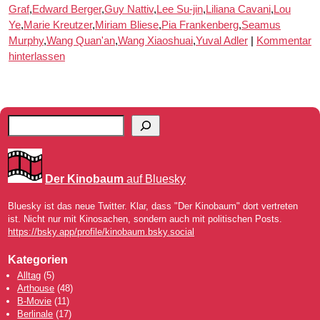
Graf
,
Edward Berger
,
Guy Nattiv
,
Lee Su-jin
,
Liliana Cavani
,
Lou
Ye
,
Marie Kreutzer
,
Miriam Bliese
,
Pia Frankenberg
,
Seamus
Murphy
,
Wang Quan'an
,
Wang Xiaoshuai
,
Yuval Adler
|
Kommentar
hinterlassen
Der Kinobaum
auf Bluesky
Bluesky ist das neue Twitter. Klar, dass "Der Kinobaum" dort vertreten
ist. Nicht nur mit Kinosachen, sondern auch mit politischen Posts.
https://bsky.app/profile/kinobaum.bsky.social
Kategorien
Alltag
(5)
Arthouse
(48)
B-Movie
(11)
Berlinale
(17)