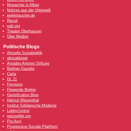
Monarchie & Alltag
Notizen aus der Unterwelt
perlentaucher.de
Recoil
satt.org
Theater Oberhausen
Über Medien
Politische Blogs
Aktuelle Sozialpolitik
altonabloggt
Amadeu Antonio Stiftung
Berliner Gazette
Carta
DL 21
Feynsinn
Fliegende Bretter
Gentrification Blog
Helmut Wiesenthal
Institut Solidarische Moderne
LobbyControl
netzpolitik.org
Pro Asyl
Progressive Soziale Plattform