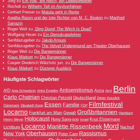
Jorg
zu
Ein Volk, ein Reich, ein Liebesprediger
Rocholl
zu
Wilhelm Tell im Asylverfahren
Gerhart Freiser
zu
Matula geht in Rente
Agatha Raisin und der tote Richter von M. C. Beaton
zu
Manfred
Sarrazin
Roger Weil
zu
„Ding Dong! The Witch Is Dead“
Wolfgang Heuer
zu
Ein Demokratielehrer
Senfdazugeber
zu
Jakob Arjouni
Senfdazugeber
zu
The Velvet Underground am Theater Oberhausen
Roger Weil
zu
Die Bangemänner
Klaus Märkert
zu
Die Bangemänner
Casper Diederich Wälzholz jun.
zu
Die Bangemänner
Klaus Märkert
zu
Düsterer Ausblick
Häufigste Schlagwörter
Berlin
Antisemitismus
AfD
Astra
Anja Schweitzer
Anke Engelke
Asyl
Carlo Chatrian
Christian Petzold
Deutschland
Dieter Kosslick
Filmfestival
Essen
Familie
Dänemark
Elisabeth Kopp
FDP
Locarno
Großbritannien
Frankfurt am Main
Gewalt
Hamburg
Holocaust
Hong Sang-soo
Knut Elstermann
Henry Meyer
Israel
Mord
Locarno
Mariëtte Rissenbeek
Lichtburg
Nachruf
Oberhausen
Rassismus
New York
Peter Carp