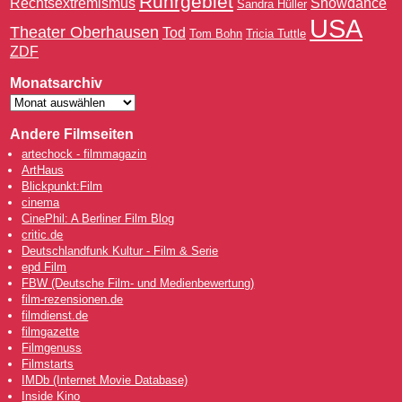
Ruhrgebiet
Rechtsextremismus
Snowdance
Sandra Hüller
USA
Theater Oberhausen
Tod
Tom Bohn
Tricia Tuttle
ZDF
Monatsarchiv
Andere Filmseiten
artechock - filmmagazin
ArtHaus
Blickpunkt:Film
cinema
CinePhil: A Berliner Film Blog
critic.de
Deutschlandfunk Kultur - Film & Serie
epd Film
FBW (Deutsche Film- und Medienbewertung)
film-rezensionen.de
filmdienst.de
filmgazette
Filmgenuss
Filmstarts
IMDb (Internet Movie Database)
Inside Kino