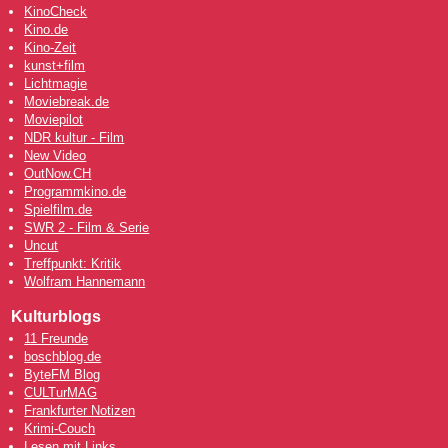
KinoCheck
Kino.de
Kino-Zeit
kunst+film
Lichtmagie
Moviebreak.de
Moviepilot
NDR kultur - Film
New Video
OutNow
.CH
Programmkino.de
Spielfilm.de
SWR 2 - Film & Serie
Uncut
Treffpunkt: Kritik
Wolfram Hannemann
Kulturblogs
11 Freunde
boschblog.de
ByteFM Blog
CULTurMAG
Frankfurter Notizen
Krimi-Couch
Lesen mit Links