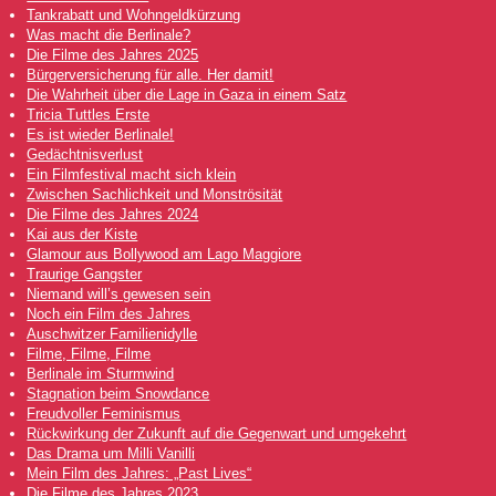
Tankrabatt und Wohngeldkürzung
Was macht die Berlinale?
Die Filme des Jahres 2025
Bürgerversicherung für alle. Her damit!
Die Wahrheit über die Lage in Gaza in einem Satz
Tricia Tuttles Erste
Es ist wieder Berlinale!
Gedächtnisverlust
Ein Filmfestival macht sich klein
Zwischen Sachlichkeit und Monströsität
Die Filme des Jahres 2024
Kai aus der Kiste
Glamour aus Bollywood am Lago Maggiore
Traurige Gangster
Niemand will’s gewesen sein
Noch ein Film des Jahres
Auschwitzer Familienidylle
Filme, Filme, Filme
Berlinale im Sturmwind
Stagnation beim Snowdance
Freudvoller Feminismus
Rückwirkung der Zukunft auf die Gegenwart und umgekehrt
Das Drama um Milli Vanilli
Mein Film des Jahres: „Past Lives“
Die Filme des Jahres 2023