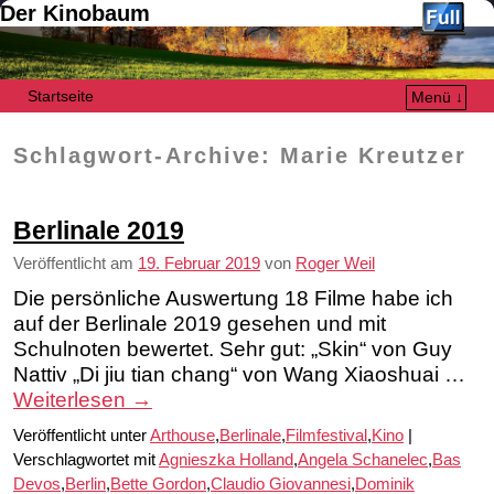
Der Kinobaum
Startseite
Menü ↓
Zum Inhalt wechseln
Zum sekundären Inhalt wechseln
Schlagwort-Archive:
Marie Kreutzer
Berlinale 2019
Veröffentlicht am
19. Februar 2019
von
Roger Weil
Die persönliche Auswertung 18 Filme habe ich
auf der Berlinale 2019 gesehen und mit
Schulnoten bewertet. Sehr gut: „Skin“ von Guy
Nattiv „Di jiu tian chang“ von Wang Xiaoshuai …
Weiterlesen
→
Veröffentlicht unter
Arthouse
,
Berlinale
,
Filmfestival
,
Kino
|
Verschlagwortet mit
Agnieszka Holland
,
Angela Schanelec
,
Bas
Devos
,
Berlin
,
Bette Gordon
,
Claudio Giovannesi
,
Dominik