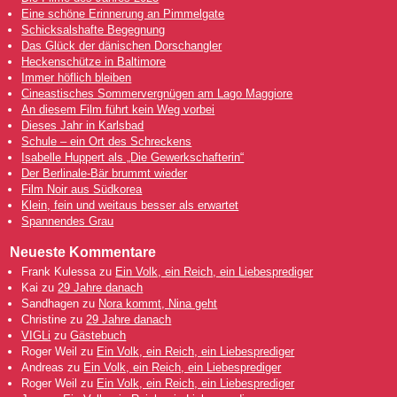
Eine schöne Erinnerung an Pimmelgate
Schicksalshafte Begegnung
Das Glück der dänischen Dorschangler
Heckenschütze in Baltimore
Immer höflich bleiben
Cineastisches Sommervergnügen am Lago Maggiore
An diesem Film führt kein Weg vorbei
Dieses Jahr in Karlsbad
Schule – ein Ort des Schreckens
Isabelle Huppert als „Die Gewerkschafterin“
Der Berlinale-Bär brummt wieder
Film Noir aus Südkorea
Klein, fein und weitaus besser als erwartet
Spannendes Grau
Neueste Kommentare
Frank Kulessa
zu
Ein Volk, ein Reich, ein Liebesprediger
Kai
zu
29 Jahre danach
Sandhagen
zu
Nora kommt, Nina geht
Christine
zu
29 Jahre danach
VIGLi
zu
Gästebuch
Roger Weil
zu
Ein Volk, ein Reich, ein Liebesprediger
Andreas
zu
Ein Volk, ein Reich, ein Liebesprediger
Roger Weil
zu
Ein Volk, ein Reich, ein Liebesprediger