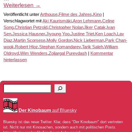
Weiterlesen
→
Veröffentlicht unter
Arthouse
,
Filme des Jahres
,
Kino
|
Verschlagwortet mit
Aki Kaurismäki
,
Aron Lehmann
,
Celine
Song
,
Christian Petzold
,
Christopher Nolan
,
İlker Çatak
,
Ivan
Sen
,
Jessica Hausner
,
Jiyoung Yoo
,
Justine Triet
,
Ken Loach
,
Lav
Diaz
,
Martin Scorsese
,
Molly Gordon
,
Nick Lieberman
,
Park Chan-
wook
,
Robert Hloz
,
Stephan Komandarev
,
Tarik Saleh
,
William
Oldroyd
,
Wim Wenders
,
Zoljargal Purevdash
|
Kommentar
hinterlassen
Der Kinobaum
auf Bluesky
Bluesky ist das neue Twitter. Klar, dass "Der Kinobaum" dort vertreten
ist. Nicht nur mit Kinosachen, sondern auch mit politischen Posts.