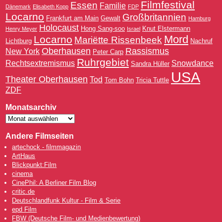
Filmfestival
Essen
Familie
Dänemark
Elisabeth Kopp
FDP
Locarno
Großbritannien
Frankfurt am Main
Gewalt
Hamburg
Holocaust
Hong Sang-soo
Knut Elstermann
Henry Meyer
Israel
Mord
Locarno
Mariëtte Rissenbeek
Lichtburg
Nachruf
Oberhausen
Rassismus
New York
Peter Carp
Ruhrgebiet
Rechtsextremismus
Snowdance
Sandra Hüller
USA
Theater Oberhausen
Tod
Tom Bohn
Tricia Tuttle
ZDF
Monatsarchiv
Andere Filmseiten
artechock - filmmagazin
ArtHaus
Blickpunkt:Film
cinema
CinePhil: A Berliner Film Blog
critic.de
Deutschlandfunk Kultur - Film & Serie
epd Film
FBW (Deutsche Film- und Medienbewertung)