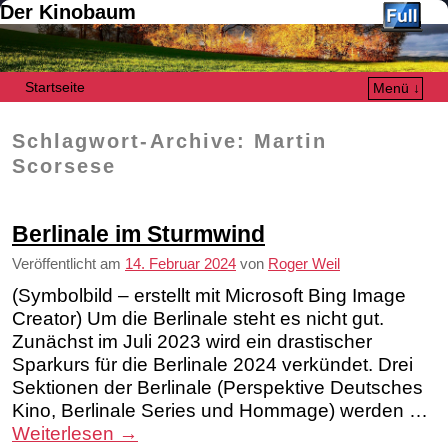
Der Kinobaum
Startseite
Menü ↓
Zum Inhalt wechseln
Zum sekundären Inhalt wechseln
Schlagwort-Archive:
Martin
Scorsese
Berlinale im Sturmwind
Veröffentlicht am
14. Februar 2024
von
Roger Weil
(Symbolbild – erstellt mit Microsoft Bing Image
Creator) Um die Berlinale steht es nicht gut.
Zunächst im Juli 2023 wird ein drastischer
Sparkurs für die Berlinale 2024 verkündet. Drei
Sektionen der Berlinale (Perspektive Deutsches
Kino, Berlinale Series und Hommage) werden …
Weiterlesen
→