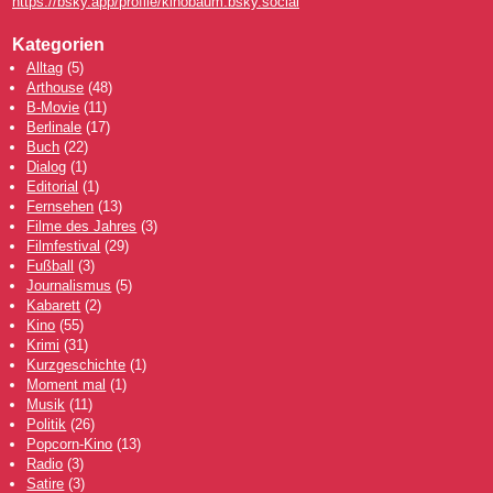
https://bsky.app/profile/kinobaum.bsky.social
Kategorien
Alltag
(5)
Arthouse
(48)
B-Movie
(11)
Berlinale
(17)
Buch
(22)
Dialog
(1)
Editorial
(1)
Fernsehen
(13)
Filme des Jahres
(3)
Filmfestival
(29)
Fußball
(3)
Journalismus
(5)
Kabarett
(2)
Kino
(55)
Krimi
(31)
Kurzgeschichte
(1)
Moment mal
(1)
Musik
(11)
Politik
(26)
Popcorn-Kino
(13)
Radio
(3)
Satire
(3)