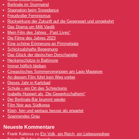
Berlinale im Sturmwind
Stagnation beim Snowdance
Freudvoller Feminismus
Rückwirkung der Zukunft auf die Gegenwart und umgekehrt
Das Drama um Milli Vanilli
Mein Film des Jahres: „Past Lives“
Die Filme des Jahres 2023
Eine schöne Erinnerung an Pimmelgate
Schicksalshafte Begegnung
Das Glück der dänischen Dorschangler
Heckenschütze in Baltimore
Immer höflich bleiben
Cineastisches Sommervergnügen am Lago Maggiore
An diesem Film führt kein Weg vorbei
Dieses Jahr in Karlsbad
Schule – ein Ort des Schreckens
Isabelle Huppert als „Die Gewerkschafterin“
Der Berlinale-Bär brummt wieder
Film Noir aus Südkorea
Klein, fein und weitaus besser als erwartet
Spannendes Grau
Neueste Kommentare
Frank Kulessa
zu
Ein Volk, ein Reich, ein Liebesprediger