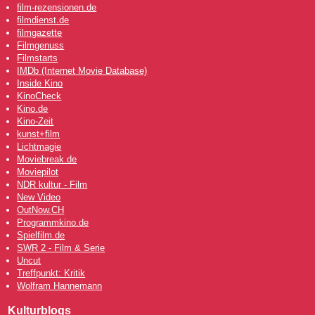
film-rezensionen.de
filmdienst.de
filmgazette
Filmgenuss
Filmstarts
IMDb (Internet Movie Database)
Inside Kino
KinoCheck
Kino.de
Kino-Zeit
kunst+film
Lichtmagie
Moviebreak.de
Moviepilot
NDR kultur - Film
New Video
OutNow
.CH
Programmkino.de
Spielfilm.de
SWR 2 - Film & Serie
Uncut
Treffpunkt: Kritik
Wolfram Hannemann
Kulturblogs