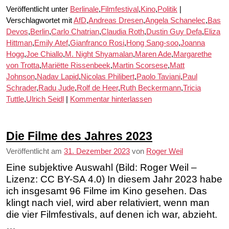
Veröffentlicht unter
Berlinale
,
Filmfestival
,
Kino
,
Politik
|
Verschlagwortet mit
AfD
,
Andreas Dresen
,
Angela Schanelec
,
Bas
Devos
,
Berlin
,
Carlo Chatrian
,
Claudia Roth
,
Dustin Guy Defa
,
Eliza
Hittman
,
Emily Atef
,
Gianfranco Rosi
,
Hong Sang-soo
,
Joanna
Hogg
,
Joe Chiallo
,
M. Night Shyamalan
,
Maren Ade
,
Margarethe
von Trotta
,
Mariëtte Rissenbeek
,
Martin Scorsese
,
Matt
Johnson
,
Nadav Lapid
,
Nicolas Philibert
,
Paolo Taviani
,
Paul
Schrader
,
Radu Jude
,
Rolf de Heer
,
Ruth Beckermann
,
Tricia
Tuttle
,
Ulrich Seidl
|
Kommentar hinterlassen
Die Filme des Jahres 2023
Veröffentlicht am
31. Dezember 2023
von
Roger Weil
Eine subjektive Auswahl (Bild: Roger Weil –
Lizenz: CC BY-SA 4.0) In diesem Jahr 2023 habe
ich insgesamt 96 Filme im Kino gesehen. Das
klingt nach viel, wird aber relativiert, wenn man
die vier Filmfestivals, auf denen ich war, abzieht.
…