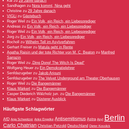
Kai
zu
29 Jahre danach
Sandhagen
zu
Nora kommt, Nina geht
Christine
zu
29 Jahre danach
VIGLi
zu
Gästebuch
Roger Weil
zu
Ein Volk, ein Reich, ein Liebesprediger
Andreas
zu
Ein Volk, ein Reich, ein Liebesprediger
Roger Weil
zu
Ein Volk, ein Reich, ein Liebesprediger
Jorg
zu
Ein Volk, ein Reich, ein Liebesprediger
Rocholl
zu
Wilhelm Tell im Asylverfahren
Gerhart Freiser
zu
Matula geht in Rente
Agatha Raisin und der tote Richter von M. C. Beaton
zu
Manfred
Sarrazin
Roger Weil
zu
„Ding Dong! The Witch Is Dead“
Wolfgang Heuer
zu
Ein Demokratielehrer
Senfdazugeber
zu
Jakob Arjouni
Senfdazugeber
zu
The Velvet Underground am Theater Oberhausen
Roger Weil
zu
Die Bangemänner
Klaus Märkert
zu
Die Bangemänner
Casper Diederich Wälzholz jun.
zu
Die Bangemänner
Klaus Märkert
zu
Düsterer Ausblick
Häufigste Schlagwörter
Berlin
Antisemitismus
AfD
Astra
Anja Schweitzer
Anke Engelke
Asyl
Carlo Chatrian
Christian Petzold
Deutschland
Dieter Kosslick