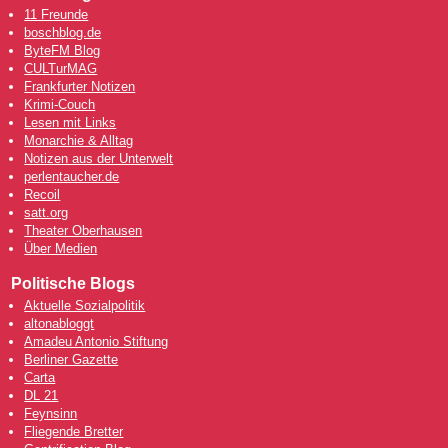
11 Freunde
boschblog.de
ByteFM Blog
CULTurMAG
Frankfurter Notizen
Krimi-Couch
Lesen mit Links
Monarchie & Alltag
Notizen aus der Unterwelt
perlentaucher.de
Recoil
satt.org
Theater Oberhausen
Über Medien
Politische Blogs
Aktuelle Sozialpolitik
altonabloggt
Amadeu Antonio Stiftung
Berliner Gazette
Carta
DL 21
Feynsinn
Fliegende Bretter