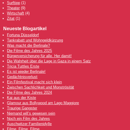
Surftipp
(1)
Theater
(9)
Wirtschaft
(4)
Zitat
(1)
Neueste Blogartikel
Fortuna Düsseldorf
Tankrabatt und Wohngeldkürzung
Was macht die Berlinale?
Die Filme des Jahres 2025
Bürgerversicherung für alle. Her damit!
Die Wahrheit über die Lage in Gaza in einem Satz
Tricia Tuttles Erste
Es ist wieder Berlinale!
Gedächtnisverlust
Ein Filmfestival macht sich klein
Zwischen Sachlichkeit und Monströsität
Die Filme des Jahres 2024
Kai aus der Kiste
Glamour aus Bollywood am Lago Maggiore
Traurige Gangster
Niemand will’s gewesen sein
Noch ein Film des Jahres
Auschwitzer Familienidylle
Filme, Filme, Filme