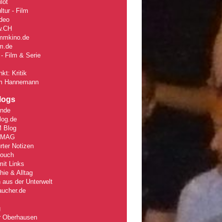
lot
tur - Film
deo
w
.CH
mmkino.de
lm.de
- Film & Serie
kt: Kritik
m Hannemann
logs
unde
log.de
 Blog
rMAG
rter Notizen
Couch
it Links
ie & Alltag
 aus der Unterwelt
aucher.de
g
r Oberhausen