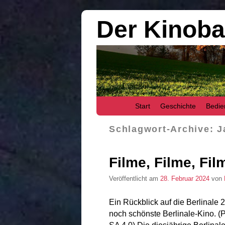
Der Kinob
Zum Inhalt wechseln
Zum sekundären Inhalt wechseln
Start
Geschichte
Bedie
Schlagwort-Archive:
J
Filme, Filme, Fil
Veröffentlicht am
28. Februar 2024
von
Ein Rückblick auf die Berlinale
noch schönste Berlinale-Kino. (