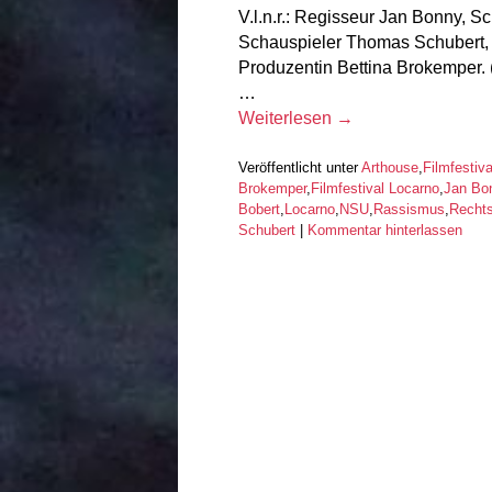
V.l.n.r.: Regisseur Jan Bonny, Sc
Schauspieler Thomas Schubert, 
Produzentin Bettina Brokemper. 
…
Weiterlesen
→
Veröffentlicht unter
Arthouse
,
Filmfestiva
Brokemper
,
Filmfestival Locarno
,
Jan Bo
Bobert
,
Locarno
,
NSU
,
Rassismus
,
Recht
Schubert
|
Kommentar hinterlassen