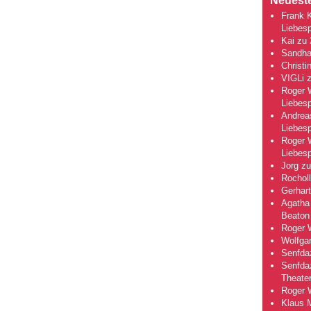
Neuest
Frank 
Liebesp
Kai
zu
Sandha
Christi
VIGLi
Roger 
Liebesp
Andrea
Liebesp
Roger 
Liebesp
Jorg
z
Rocholl
Gerhart
Agatha 
Beaton
Roger 
Wolfga
Senfda
Senfda
Theate
Roger 
Klaus 