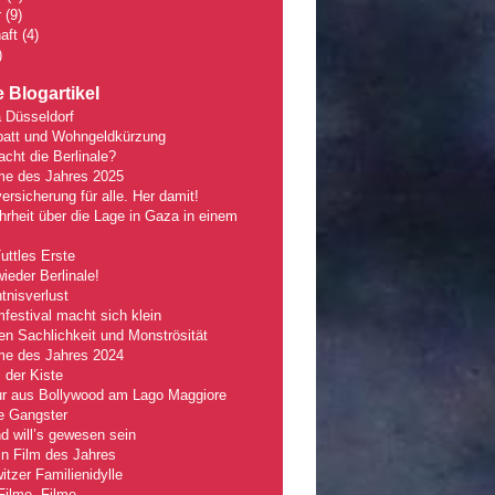
r
(9)
aft
(4)
)
 Blogartikel
 Düsseldorf
batt und Wohngeldkürzung
ht die Berlinale?
lme des Jahres 2025
ersicherung für alle. Her damit!
rheit über die Lage in Gaza in einem
Tuttles Erste
wieder Berlinale!
nisverlust
mfestival macht sich klein
n Sachlichkeit und Monströsität
lme des Jahres 2024
 der Kiste
r aus Bollywood am Lago Maggiore
e Gangster
 will’s gewesen sein
n Film des Jahres
tzer Familienidylle
Filme, Filme