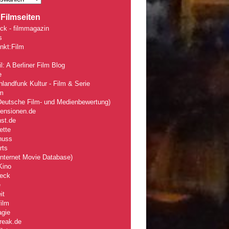
Filmseiten
ck - filmmagazin
s
nkt:Film
l: A Berliner Film Blog
e
landfunk Kultur - Film & Serie
lm
eutsche Film- und Medienbewertung)
zensionen.de
nst.de
ette
nuss
rts
nternet Movie Database)
Kino
eck
e
it
ilm
agie
reak.de