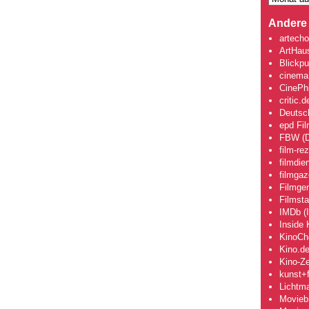
Andere 
artecho
ArtHau
Blickpu
cinema
CinePhi
critic.d
Deutsch
epd Fi
FBW (D
film-re
filmdie
filmgaz
Filmge
Filmsta
IMDb (I
Inside 
KinoCh
Kino.d
Kino-Ze
kunst+f
Lichtm
Movieb