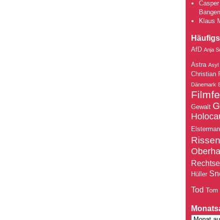
Casper 
Bange
Klaus 
Häufigs
AfD
Anja S
Astra
Asyl
Christian 
Dänemark
Filmfe
G
Gewalt
Holoca
Elsterma
Risse
Oberh
Rechtse
Sn
Hüller
Tod
Tom
Monats