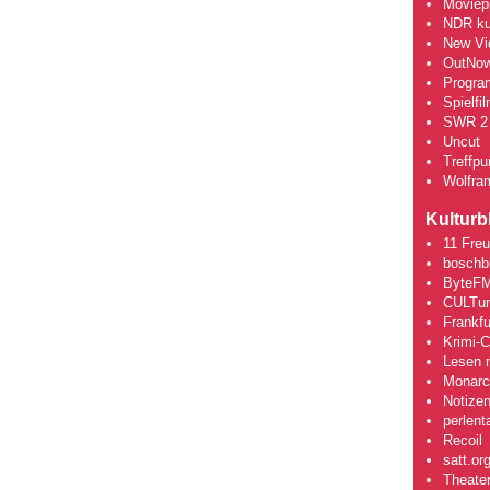
Moviepi
NDR kul
New Vi
OutNo
Progra
Spielfi
SWR 2 
Uncut
Treffpun
Wolfra
Kulturb
11 Fre
boschb
ByteFM
CULTu
Frankfu
Krimi-
Lesen m
Monarch
Notizen
perlent
Recoil
satt.or
Theate