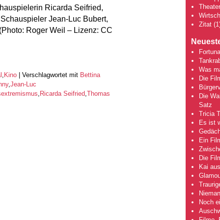
Theate
hauspielerin Ricarda Seifried,
Wirtsch
Schauspieler Jean-Luc Bubert,
Zitat
(1
(Photo: Roger Weil – Lizenz: CC
Neueste
Fortuna
Tankra
Was mac
l
,
Kino
|
Verschlagwortet mit
Bettina
Die Fi
nny
,
Jean-Luc
Bürgerv
sextremismus
,
Ricarda Seifried
,
Thomas
Die Wah
Satz
Tricia 
Es ist 
Gedächt
Ein Fil
Zwische
Die Fi
Kai aus
Glamou
Traurig
Niemand
Noch ei
Auschwi
Filme, 