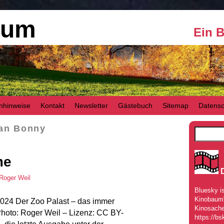
aum
Ein 
nhinweise
Kontakt
Newsletter
Gästebuch
Sitemap
Datensc
an Bonny
me
Roger Weil
Bluesky is
Kinobaum" 
 2024 Der Zoo Palast – das immer
Kinosache
Photo: Roger Weil – Lizenz: CC BY-
https://bs