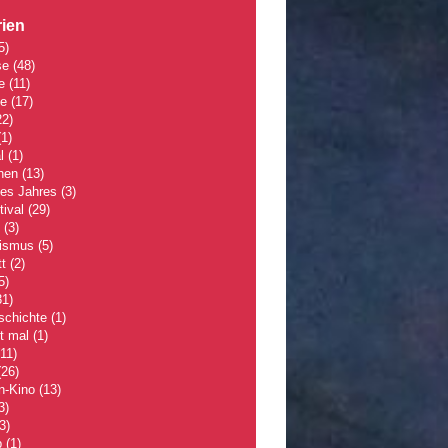
ien
5)
se
(48)
e
(11)
le
(17)
2)
1)
l
(1)
hen
(13)
des Jahres
(3)
tival
(29)
(3)
lismus
(5)
t
(2)
5)
1)
schichte
(1)
 mal
(1)
11)
26)
n-Kino
(13)
3)
3)
p
(1)