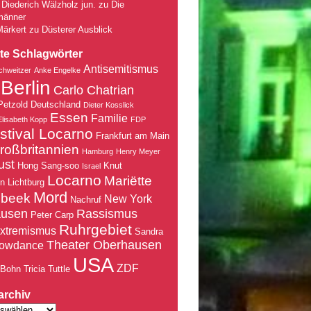
Diederich Wälzholz jun.
zu
Die
männer
Märkert
zu
Düsterer Ausblick
te Schlagwörter
Antisemitismus
chweitzer
Anke Engelke
Berlin
Carlo Chatrian
Petzold
Deutschland
Dieter Kosslick
Essen
Familie
Elisabeth Kopp
FDP
stival Locarno
Frankfurt am Main
roßbritannien
Hamburg
Henry Meyer
ust
Hong Sang-soo
Knut
Israel
Locarno
Mariëtte
nn
Lichtburg
Mord
nbeek
New York
Nachruf
ausen
Rassismus
Peter Carp
Ruhrgebiet
xtremismus
Sandra
Theater Oberhausen
owdance
USA
ZDF
 Bohn
Tricia Tuttle
archiv