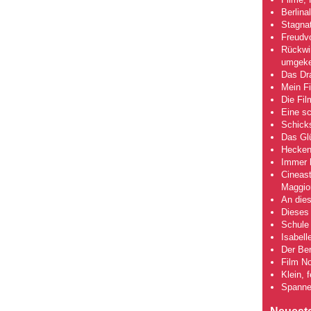
Berlina
Stagna
Freudv
Rückwir
umgeke
Das Dra
Mein Fi
Die Fi
Eine s
Schick
Das Gl
Hecken
Immer h
Cineas
Maggio
An dies
Dieses 
Schule 
Isabell
Der Ber
Film No
Klein, 
Spanne