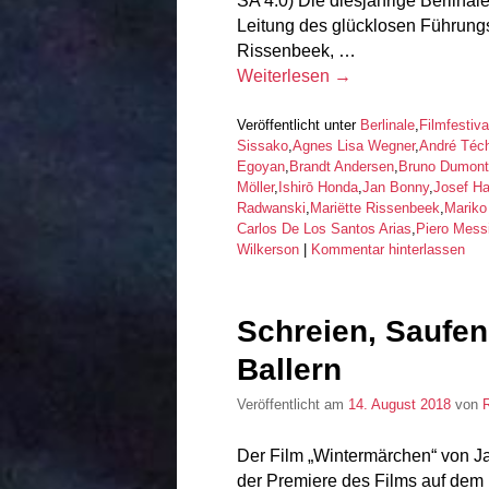
SA 4.0) Die diesjährige Berlinale
Leitung des glücklosen Führung
Rissenbeek, …
Weiterlesen
→
Veröffentlicht unter
Berlinale
,
Filmfestiva
Sissako
,
Agnes Lisa Wegner
,
André Téc
Egoyan
,
Brandt Andersen
,
Bruno Dumont
Möller
,
Ishirō Honda
,
Jan Bonny
,
Josef Ha
Radwanski
,
Mariëtte Rissenbeek
,
Mariko
Carlos De Los Santos Arias
,
Piero Mess
Wilkerson
|
Kommentar hinterlassen
Schreien, Saufen
Ballern
Veröffentlicht am
14. August 2018
von
Der Film „Wintermärchen“ von 
der Premiere des Films auf dem 