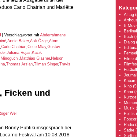
, die letzte Ausgabe unter der
sduos Carlo Chatrian und Mariëtte
Kategor
Alltag
(
Arthou
B-Movi
Berlina
l
|
Verschlagwortet mit
Abderrahmane
Buch
(2
hiné
,
Annie Baker
,
Aslı Özge
,
Atom
Dialog
(
,
Carlo Chatrian
,
Cece Mlay
,
Gustav
Editoria
der
,
Juliana Rojas
,
Kazik
Fernse
 Minoguchi
,
Matthias Glasner
,
Nelson
Filme 
Filmfes
ina
,
Thomas Arslan
,
Tilman Singer
,
Travis
Fußball
Journa
Kabaret
Kino
(5
, Ficken und
Krimi
(3
Kurzge
Moment
Musik
(
Roger Weil
Politik
(
Popcor
Radio
(
Jan Bonny Publikumsgespräch bei
Satire
(
Locarno Festival am 10.08.2018.
Surftip