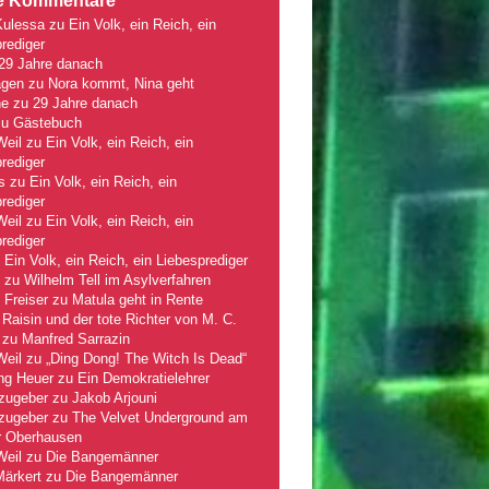
e Kommentare
Kulessa
zu
Ein Volk, ein Reich, ein
rediger
29 Jahre danach
gen
zu
Nora kommt, Nina geht
ne
zu
29 Jahre danach
zu
Gästebuch
Weil
zu
Ein Volk, ein Reich, ein
rediger
s
zu
Ein Volk, ein Reich, ein
rediger
Weil
zu
Ein Volk, ein Reich, ein
rediger
u
Ein Volk, ein Reich, ein Liebesprediger
zu
Wilhelm Tell im Asylverfahren
 Freiser
zu
Matula geht in Rente
Raisin und der tote Richter von M. C.
zu
Manfred Sarrazin
Weil
zu
„Ding Dong! The Witch Is Dead“
ng Heuer
zu
Ein Demokratielehrer
zugeber
zu
Jakob Arjouni
zugeber
zu
The Velvet Underground am
r Oberhausen
Weil
zu
Die Bangemänner
Märkert
zu
Die Bangemänner