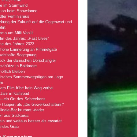
le im Sturmwind
tion beim Snowdance
oller Feminismus
kung der Zukunft auf die Gegenwart und
hrt
ma um Milli Vanilli
lm des Jahres: „Past Lives“
lme des Jahres 2023
chöne Erinnerung an Pimmelgate
salshafte Begegnung
ück der dänischen Dorschangler
schütze in Baltimore
öflich bleiben
tisches Sommervergnügen am Lago
re
em Film führt kein Weg vorbei
Jahr in Karlsbad
– ein Ort des Schreckens
e Huppert als „Die Gewerkschafterin“
linale-Bär brummt wieder
ir aus Südkorea
fein und weitaus besser als erwartet
ndes Grau