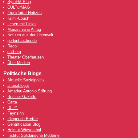
ByteFM Blog
CULTurMAG
Frankfurter Notizen
Krimi-Couch
Lesen mit Links
Monarchie & Alltag
Notizen aus der Unterwelt
perlentaucher.de
Recoil
satt.org
Theater Oberhausen
Über Medien
Politische Blogs
Aktuelle Sozialpolitik
altonabloggt
Amadeu Antonio Stiftung
Berliner Gazette
Carta
DL 21
Feynsinn
Fliegende Bretter
Gentrification Blog
Helmut Wiesenthal
Institut Solidarische Moderne