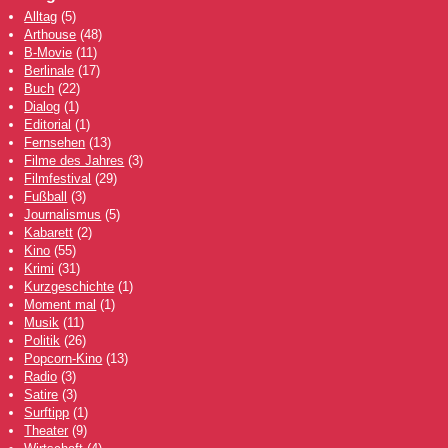
Alltag
(5)
Arthouse
(48)
B-Movie
(11)
Berlinale
(17)
Buch
(22)
Dialog
(1)
Editorial
(1)
Fernsehen
(13)
Filme des Jahres
(3)
Filmfestival
(29)
Fußball
(3)
Journalismus
(5)
Kabarett
(2)
Kino
(55)
Krimi
(31)
Kurzgeschichte
(1)
Moment mal
(1)
Musik
(11)
Politik
(26)
Popcorn-Kino
(13)
Radio
(3)
Satire
(3)
Surftipp
(1)
Theater
(9)