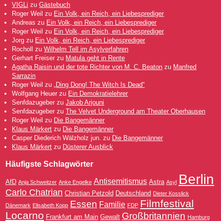
VIGLi
zu
Gästebuch
Roger Weil
zu
Ein Volk, ein Reich, ein Liebesprediger
Andreas
zu
Ein Volk, ein Reich, ein Liebesprediger
Roger Weil
zu
Ein Volk, ein Reich, ein Liebesprediger
Jorg
zu
Ein Volk, ein Reich, ein Liebesprediger
Rocholl
zu
Wilhelm Tell im Asylverfahren
Gerhart Freiser
zu
Matula geht in Rente
Agatha Raisin und der tote Richter von M. C. Beaton
zu
Manfred
Sarrazin
Roger Weil
zu
„Ding Dong! The Witch Is Dead“
Wolfgang Heuer
zu
Ein Demokratielehrer
Senfdazugeber
zu
Jakob Arjouni
Senfdazugeber
zu
The Velvet Underground am Theater Oberhausen
Roger Weil
zu
Die Bangemänner
Klaus Märkert
zu
Die Bangemänner
Casper Diederich Wälzholz jun.
zu
Die Bangemänner
Klaus Märkert
zu
Düsterer Ausblick
Häufigste Schlagwörter
Berlin
Antisemitismus
AfD
Astra
Anja Schweitzer
Anke Engelke
Asyl
Carlo Chatrian
Christian Petzold
Deutschland
Dieter Kosslick
Filmfestival
Essen
Familie
Dänemark
Elisabeth Kopp
FDP
Locarno
Großbritannien
Frankfurt am Main
Gewalt
Hamburg