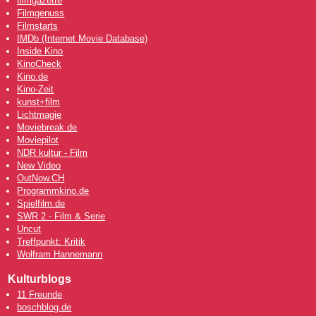
filmgazette
Filmgenuss
Filmstarts
IMDb (Internet Movie Database)
Inside Kino
KinoCheck
Kino.de
Kino-Zeit
kunst+film
Lichtmagie
Moviebreak.de
Moviepilot
NDR kultur - Film
New Video
OutNow
.CH
Programmkino.de
Spielfilm.de
SWR 2 - Film & Serie
Uncut
Treffpunkt: Kritik
Wolfram Hannemann
Kulturblogs
11 Freunde
boschblog.de