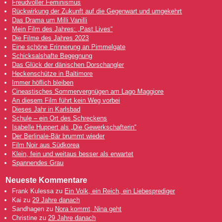
Freudvoller Feminismus
Rückwirkung der Zukunft auf die Gegenwart und umgekehrt
Das Drama um Milli Vanilli
Mein Film des Jahres: „Past Lives“
Die Filme des Jahres 2023
Eine schöne Erinnerung an Pimmelgate
Schicksalshafte Begegnung
Das Glück der dänischen Dorschangler
Heckenschütze in Baltimore
Immer höflich bleiben
Cineastisches Sommervergnügen am Lago Maggiore
An diesem Film führt kein Weg vorbei
Dieses Jahr in Karlsbad
Schule – ein Ort des Schreckens
Isabelle Huppert als „Die Gewerkschafterin“
Der Berlinale-Bär brummt wieder
Film Noir aus Südkorea
Klein, fein und weitaus besser als erwartet
Spannendes Grau
Neueste Kommentare
Frank Kulessa
zu
Ein Volk, ein Reich, ein Liebesprediger
Kai
zu
29 Jahre danach
Sandhagen
zu
Nora kommt, Nina geht
Christine
zu
29 Jahre danach