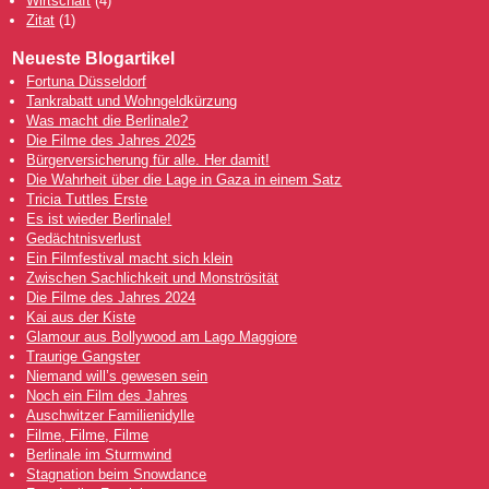
Wirtschaft
(4)
Zitat
(1)
Neueste Blogartikel
Fortuna Düsseldorf
Tankrabatt und Wohngeldkürzung
Was macht die Berlinale?
Die Filme des Jahres 2025
Bürgerversicherung für alle. Her damit!
Die Wahrheit über die Lage in Gaza in einem Satz
Tricia Tuttles Erste
Es ist wieder Berlinale!
Gedächtnisverlust
Ein Filmfestival macht sich klein
Zwischen Sachlichkeit und Monströsität
Die Filme des Jahres 2024
Kai aus der Kiste
Glamour aus Bollywood am Lago Maggiore
Traurige Gangster
Niemand will’s gewesen sein
Noch ein Film des Jahres
Auschwitzer Familienidylle
Filme, Filme, Filme
Berlinale im Sturmwind
Stagnation beim Snowdance