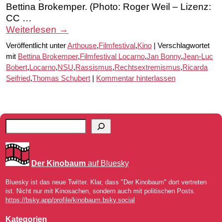
Bettina Brokemper. (Photo: Roger Weil – Lizenz:
CC …
Weiterlesen
→
Veröffentlicht unter
Arthouse
,
Filmfestival
,
Kino
|
Verschlagwortet
mit
Bettina Brokemper
,
Filmfestival Locarno
,
Jan Bonny
,
Jean-Luc
Bobert
,
Locarno
,
NSU
,
Rassismus
,
Rechtsextremismus
,
Ricarda
Seifried
,
Thomas Schubert
|
Kommentar hinterlassen
Der Kinobaum
auf Bluesky
Bluesky ist das neue Twitter. Klar, dass "Der Kinobaum" dort vertreten
ist. Nicht nur mit Kinosachen, sondern auch mit politischen Posts.
https://bsky.app/profile/kinobaum.bsky.social
Kategorien