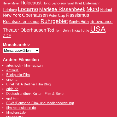
Holocaust
Hong Sang-soo
Knut Elstermann
Henry Meyer
Israel
Mord
Locarno
Mariëtte Rissenbeek
Lichtburg
Nachruf
Oberhausen
Rassismus
New York
Peter Carp
Ruhrgebiet
Rechtsextremismus
Snowdance
Sandra Hüller
USA
Theater Oberhausen
Tod
Tom Bohn
Tricia Tuttle
ZDF
Monatsarchiv
Andere Filmseiten
artechock - filmmagazin
ArtHaus
Blickpunkt:Film
cinema
CinePhil: A Berliner Film Blog
critic.de
Deutschlandfunk Kultur - Film & Serie
epd Film
FBW (Deutsche Film- und Medienbewertung)
film-rezensionen.de
filmdienst.de