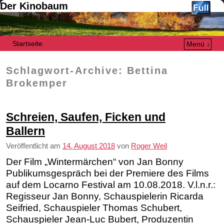
Der Kinobaum
Startseite
Menü ↓
Zum Inhalt wechseln
Zum sekundären Inhalt wechseln
Schlagwort-Archive:
Bettina
Brokemper
Schreien, Saufen, Ficken und
Ballern
Veröffentlicht am
14. August 2018
von
Roger Weil
Der Film „Wintermärchen“ von Jan Bonny
Publikumsgespräch bei der Premiere des Films
auf dem Locarno Festival am 10.08.2018. V.l.n.r.:
Regisseur Jan Bonny, Schauspielerin Ricarda
Seifried, Schauspieler Thomas Schubert,
Schauspieler Jean-Luc Bubert, Produzentin