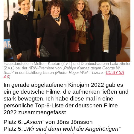
Hauptdarstellerin Meltem Kaptan (2.v.l.) und Drehbuchautorin Laila Stieler
(2.v.r.) bei der NRW-Premiere von
„Rabiye Kurnaz gegen George W.
Bush“
in der Lichtburg Essen
(Photo: Roger Weil – Lizenz:
CC BY-SA
4.0
)
Im gerade abgelaufenen Kinojahr 2022 gab es
einige deutsche Filme, die aufmerken ließen und
stark bewegten. Ich habe diese mal in eine
persönliche Top-6-Liste der deutschen Filme
2022 zusammengefasst.
Platz 6:
„Axiom“
von Jöns Jönsson
Platz 5:
„Wir sind dann wohl die Angehörigen“