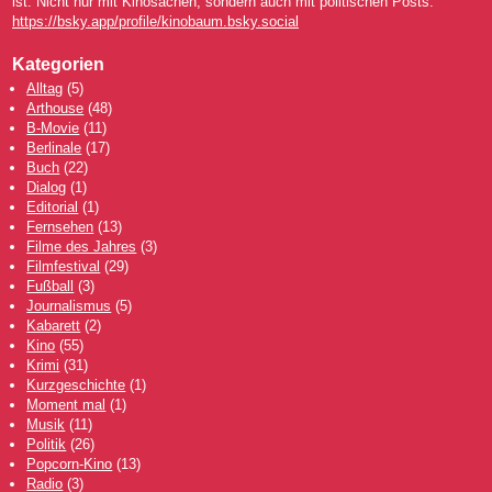
ist. Nicht nur mit Kinosachen, sondern auch mit politischen Posts.
https://bsky.app/profile/kinobaum.bsky.social
Kategorien
Alltag
(5)
Arthouse
(48)
B-Movie
(11)
Berlinale
(17)
Buch
(22)
Dialog
(1)
Editorial
(1)
Fernsehen
(13)
Filme des Jahres
(3)
Filmfestival
(29)
Fußball
(3)
Journalismus
(5)
Kabarett
(2)
Kino
(55)
Krimi
(31)
Kurzgeschichte
(1)
Moment mal
(1)
Musik
(11)
Politik
(26)
Popcorn-Kino
(13)
Radio
(3)