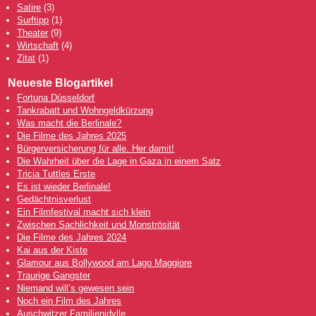
Satire
(3)
Surftipp
(1)
Theater
(9)
Wirtschaft
(4)
Zitat
(1)
Neueste Blogartikel
Fortuna Düsseldorf
Tankrabatt und Wohngeldkürzung
Was macht die Berlinale?
Die Filme des Jahres 2025
Bürgerversicherung für alle. Her damit!
Die Wahrheit über die Lage in Gaza in einem Satz
Tricia Tuttles Erste
Es ist wieder Berlinale!
Gedächtnisverlust
Ein Filmfestival macht sich klein
Zwischen Sachlichkeit und Monströsität
Die Filme des Jahres 2024
Kai aus der Kiste
Glamour aus Bollywood am Lago Maggiore
Traurige Gangster
Niemand will’s gewesen sein
Noch ein Film des Jahres
Auschwitzer Familienidylle