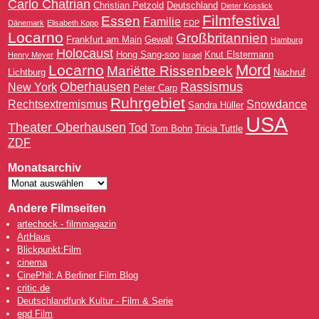
Carlo Chatrian
Christian Petzold
Deutschland
Dieter Kosslick
Filmfestival
Essen
Familie
Dänemark
Elisabeth Kopp
FDP
Locarno
Großbritannien
Frankfurt am Main
Gewalt
Hamburg
Holocaust
Hong Sang-soo
Knut Elstermann
Henry Meyer
Israel
Mord
Locarno
Mariëtte Rissenbeek
Lichtburg
Nachruf
Oberhausen
Rassismus
New York
Peter Carp
Ruhrgebiet
Rechtsextremismus
Snowdance
Sandra Hüller
USA
Theater Oberhausen
Tod
Tom Bohn
Tricia Tuttle
ZDF
Monatsarchiv
Andere Filmseiten
artechock - filmmagazin
ArtHaus
Blickpunkt:Film
cinema
CinePhil: A Berliner Film Blog
critic.de
Deutschlandfunk Kultur - Film & Serie
epd Film