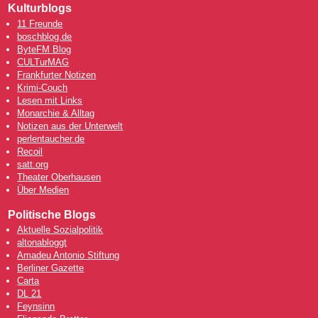
Kulturblogs
11 Freunde
boschblog.de
ByteFM Blog
CULTurMAG
Frankfurter Notizen
Krimi-Couch
Lesen mit Links
Monarchie & Alltag
Notizen aus der Unterwelt
perlentaucher.de
Recoil
satt.org
Theater Oberhausen
Über Medien
Politische Blogs
Aktuelle Sozialpolitik
altonabloggt
Amadeu Antonio Stiftung
Berliner Gazette
Carta
DL 21
Feynsinn