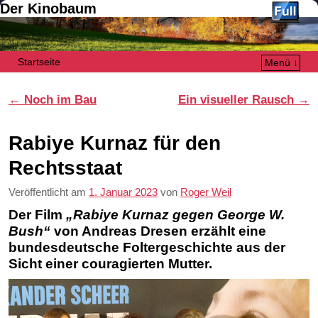
Der Kinobaum
Startseite
Menü ↓
Zum Inhalt wechseln
Zum sekundären Inhalt wechseln
Artikelnavigation
←
Noch im Bau
Ein visueller Rausch
→
Rabiye Kurnaz für den
Rechtsstaat
Veröffentlicht am
1. Januar 2023
von
Roger Weil
Der Film
„Rabiye Kurnaz gegen George W.
Bush“
von Andreas Dresen erzählt eine
bundesdeutsche Foltergeschichte aus der
Sicht einer couragierten Mutter.