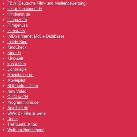
FBW (Deutsche Film- und Medienbewertung)
film-rezensionen.de
filmdienst.de
filmgazette
Filmgenuss
Filmstarts
IMDb (Internet Movie Database)
Inside Kino
KinoCheck
Kino.de
Kino-Zeit
kunst+film
Lichtmagie
Moviebreak.de
Moviepilot
NDR kultur - Film
New Video
OutNow
.CH
Programmkino.de
Spielfilm.de
SWR 2 - Film & Serie
Uncut
Treffpunkt: Kritik
Wolfram Hannemann