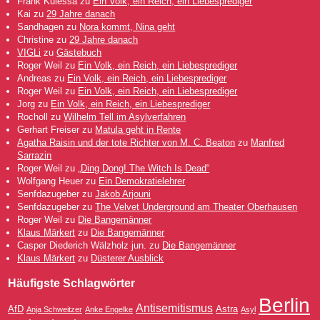
Frank Kulessa
zu
Ein Volk, ein Reich, ein Liebesprediger
Kai
zu
29 Jahre danach
Sandhagen
zu
Nora kommt, Nina geht
Christine
zu
29 Jahre danach
VIGLi
zu
Gästebuch
Roger Weil
zu
Ein Volk, ein Reich, ein Liebesprediger
Andreas
zu
Ein Volk, ein Reich, ein Liebesprediger
Roger Weil
zu
Ein Volk, ein Reich, ein Liebesprediger
Jorg
zu
Ein Volk, ein Reich, ein Liebesprediger
Rocholl
zu
Wilhelm Tell im Asylverfahren
Gerhart Freiser
zu
Matula geht in Rente
Agatha Raisin und der tote Richter von M. C. Beaton
zu
Manfred
Sarrazin
Roger Weil
zu
„Ding Dong! The Witch Is Dead“
Wolfgang Heuer
zu
Ein Demokratielehrer
Senfdazugeber
zu
Jakob Arjouni
Senfdazugeber
zu
The Velvet Underground am Theater Oberhausen
Roger Weil
zu
Die Bangemänner
Klaus Märkert
zu
Die Bangemänner
Casper Diederich Wälzholz jun.
zu
Die Bangemänner
Klaus Märkert
zu
Düsterer Ausblick
Häufigste Schlagwörter
Berlin
Antisemitismus
AfD
Astra
Anja Schweitzer
Anke Engelke
Asyl