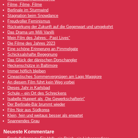
Filme, Filme, Filme
Berlinale im Sturmwind
Stagnation beim Snowdance
Freudvoller Feminismus
Rückwirkung der Zukunft auf die Gegenwart und umgekehrt
Das Drama um Milli Vanilli
Mein Film des Jahres: „Past Lives“
Die Filme des Jahres 2023
Eine schöne Erinnerung an Pimmelgate
Schicksalshafte Begegnung
Das Glück der dänischen Dorschangler
Heckenschütze in Baltimore
Immer höflich bleiben
Cineastisches Sommervergnügen am Lago Maggiore
An diesem Film führt kein Weg vorbei
Dieses Jahr in Karlsbad
Schule – ein Ort des Schreckens
Isabelle Huppert als „Die Gewerkschafterin“
Der Berlinale-Bär brummt wieder
Film Noir aus Südkorea
Klein, fein und weitaus besser als erwartet
Spannendes Grau
Neueste Kommentare