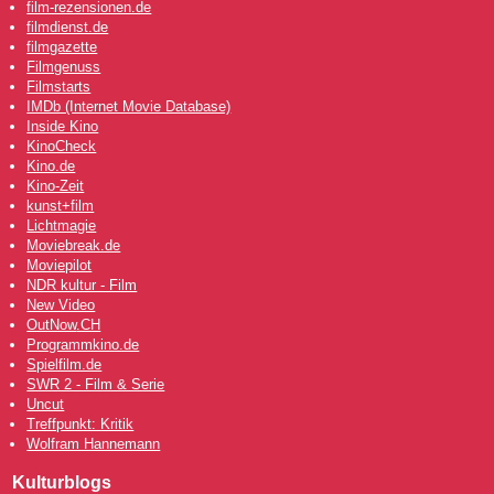
film-rezensionen.de
filmdienst.de
filmgazette
Filmgenuss
Filmstarts
IMDb (Internet Movie Database)
Inside Kino
KinoCheck
Kino.de
Kino-Zeit
kunst+film
Lichtmagie
Moviebreak.de
Moviepilot
NDR kultur - Film
New Video
OutNow
.CH
Programmkino.de
Spielfilm.de
SWR 2 - Film & Serie
Uncut
Treffpunkt: Kritik
Wolfram Hannemann
Kulturblogs