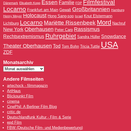
Filmfestival
Essen
Familie
Dänemark
Elisabeth Kopp
FDP
Locarno
Großbritannien
Frankfurt am Main
Gewalt
Hamburg
Holocaust
Hong Sang-soo
Knut Elstermann
Henry Meyer
Israel
Mord
Locarno
Mariëtte Rissenbeek
Lichtburg
Nachruf
Oberhausen
Rassismus
New York
Peter Carp
Ruhrgebiet
Rechtsextremismus
Snowdance
Sandra Hüller
USA
Theater Oberhausen
Tod
Tom Bohn
Tricia Tuttle
ZDF
Monatsarchiv
Andere Filmseiten
artechock - filmmagazin
ArtHaus
Blickpunkt:Film
cinema
CinePhil: A Berliner Film Blog
critic.de
Deutschlandfunk Kultur - Film & Serie
epd Film
FBW (Deutsche Film- und Medienbewertung)