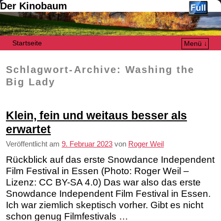
Der Kinobaum
Startseite
Menü ↓
Zum Inhalt wechseln
Zum sekundären Inhalt wechseln
Schlagwort-Archive:
Washing the
Big Lady
Klein, fein und weitaus besser als
erwartet
Veröffentlicht am
9. Februar 2023
von
Roger Weil
Rückblick auf das erste Snowdance Independent
Film Festival in Essen (Photo: Roger Weil –
Lizenz: CC BY-SA 4.0) Das war also das erste
Snowdance Independent Film Festival in Essen.
Ich war ziemlich skeptisch vorher. Gibt es nicht
schon genug Filmfestivals …