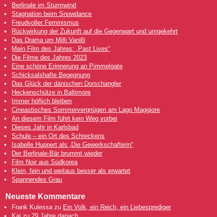
Berlinale im Sturmwind
Stagnation beim Snowdance
Freudvoller Feminismus
Rückwirkung der Zukunft auf die Gegenwart und umgekehrt
Das Drama um Milli Vanilli
Mein Film des Jahres: „Past Lives“
Die Filme des Jahres 2023
Eine schöne Erinnerung an Pimmelgate
Schicksalshafte Begegnung
Das Glück der dänischen Dorschangler
Heckenschütze in Baltimore
Immer höflich bleiben
Cineastisches Sommervergnügen am Lago Maggiore
An diesem Film führt kein Weg vorbei
Dieses Jahr in Karlsbad
Schule – ein Ort des Schreckens
Isabelle Huppert als „Die Gewerkschafterin“
Der Berlinale-Bär brummt wieder
Film Noir aus Südkorea
Klein, fein und weitaus besser als erwartet
Spannendes Grau
Neueste Kommentare
Frank Kulessa
zu
Ein Volk, ein Reich, ein Liebesprediger
Kai
zu
29 Jahre danach