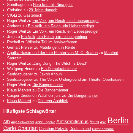
Sandhagen
zu
Nora kommt, Nina geht
Christine
zu
29 Jahre danach
VIGLi
zu
Gästebuch
Roger Weil
zu
Ein Volk, ein Reich, ein Liebesprediger
Andreas
zu
Ein Volk, ein Reich, ein Liebesprediger
Roger Weil
zu
Ein Volk, ein Reich, ein Liebesprediger
Jorg
zu
Ein Volk, ein Reich, ein Liebesprediger
Rocholl
zu
Wilhelm Tell im Asylverfahren
Gerhart Freiser
zu
Matula geht in Rente
Agatha Raisin und der tote Richter von M. C. Beaton
zu
Manfred
Sarrazin
Roger Weil
zu
„Ding Dong! The Witch Is Dead“
Wolfgang Heuer
zu
Ein Demokratielehrer
Senfdazugeber
zu
Jakob Arjouni
Senfdazugeber
zu
The Velvet Underground am Theater Oberhausen
Roger Weil
zu
Die Bangemänner
Klaus Märkert
zu
Die Bangemänner
Casper Diederich Wälzholz jun.
zu
Die Bangemänner
Klaus Märkert
zu
Düsterer Ausblick
Häufigste Schlagwörter
Berlin
Antisemitismus
AfD
Astra
Anja Schweitzer
Anke Engelke
Asyl
Carlo Chatrian
Christian Petzold
Deutschland
Dieter Kosslick