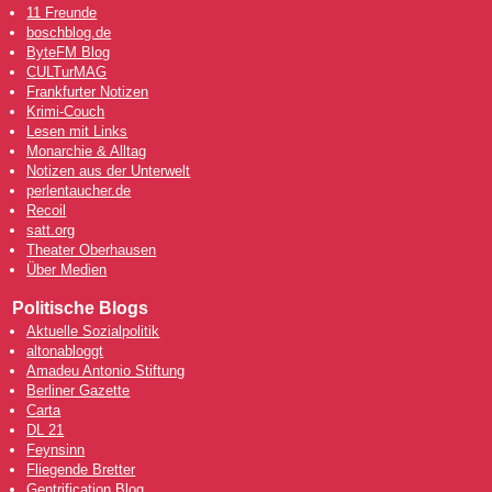
11 Freunde
boschblog.de
ByteFM Blog
CULTurMAG
Frankfurter Notizen
Krimi-Couch
Lesen mit Links
Monarchie & Alltag
Notizen aus der Unterwelt
perlentaucher.de
Recoil
satt.org
Theater Oberhausen
Über Medien
Politische Blogs
Aktuelle Sozialpolitik
altonabloggt
Amadeu Antonio Stiftung
Berliner Gazette
Carta
DL 21
Feynsinn
Fliegende Bretter
Gentrification Blog