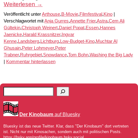
Weiterlesen
→
Veröffentlicht unter
Arthouse
,
B-Movie
,
Filmfestival
,
Kino
|
Verschlagwortet mit
Anja Gurres
,
Annette Frier
,
Astra
,
Cem Ali
Gültekin
,
Christoph Weinert
,
Daniel Popat
,
Essen
,
Hannes
Jaenicke
,
Harald Krassnitzer
,
Ingvar
Kenne
,
Landsberg
,
Lichtburg
,
Low-Budget-Kino
,
Muchtar Al
Ghusain
,
Peter Lohmeyer
,
Peter
Trabner
,
Ruhrgebiet
,
Snowdance
,
Tom Bohn
,
Washing the Big Lady
|
Kommentar hinterlassen
Der Kinobaum
auf Bluesky
Bluesky ist das neue Twitter. Klar, dass "Der Kinobaum" dort vertreten
ist. Nicht nur mit Kinosachen, sondern auch mit politischen Posts.
https://bsky.app/profile/kinobaum.bsky.social