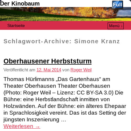
Der Kinobaum
Startseite
Menü ↓
Zum Inhalt wechseln
Zum sekundären Inhalt wechseln
Schlagwort-Archive:
Simone Kranz
Oberhausener Herbststurm
Veröffentlicht am
12. Mai 2014
von
Roger Weil
Thomas Hürlimanns „Das Gartenhaus“ am
Theater Oberhausen Theater Oberhausen
(Photo: Roger Weil – Lizenz: CC BY-SA 3.0) Die
Bühne: eine Herbstlandschaft inmitten von
Holzwänden. Auf der Bühne: ein älteres Ehepaar
in Sprachlosigkeit vereint. Das ist das Setting der
jüngsten Inszenierung …
Weiterlesen
→