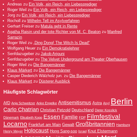
Andreas
zu
Ein Volk, ein Reich, ein Liebesprediger
Roger Weil
zu
Ein Volk, ein Reich, ein Liebesprediger
Jorg
zu
Ein Volk, ein Reich, ein Liebesprediger
Rocholl
zu
Wilhelm Tell im Asylverfahren
Gerhart Freiser
zu
Matula geht in Rente
Agatha Raisin und der tote Richter von M. C. Beaton
zu
Manfred
Sarrazin
Roger Weil
zu
„Ding Dong! The Witch Is Dead“
Wolfgang Heuer
zu
Ein Demokratielehrer
Senfdazugeber
zu
Jakob Arjouni
Senfdazugeber
zu
The Velvet Underground am Theater Oberhausen
Roger Weil
zu
Die Bangemänner
Klaus Märkert
zu
Die Bangemänner
Casper Diederich Wälzholz jun.
zu
Die Bangemänner
Klaus Märkert
zu
Düsterer Ausblick
Häufigste Schlagwörter
Berlin
Antisemitismus
AfD
Astra
Anja Schweitzer
Anke Engelke
Asyl
Carlo Chatrian
Christian Petzold
Deutschland
Dieter Kosslick
Filmfestival
Essen
Familie
Dänemark
Elisabeth Kopp
FDP
Locarno
Großbritannien
Frankfurt am Main
Gewalt
Hamburg
Holocaust
Hong Sang-soo
Knut Elstermann
Henry Meyer
Israel