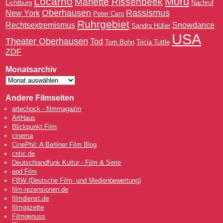
Mord
Locarno
Mariëtte Rissenbeek
Lichtburg
Nachruf
Oberhausen
Rassismus
New York
Peter Carp
Ruhrgebiet
Rechtsextremismus
Snowdance
Sandra Hüller
USA
Theater Oberhausen
Tod
Tom Bohn
Tricia Tuttle
ZDF
Monatsarchiv
Andere Filmseiten
artechock - filmmagazin
ArtHaus
Blickpunkt:Film
cinema
CinePhil: A Berliner Film Blog
critic.de
Deutschlandfunk Kultur - Film & Serie
epd Film
FBW (Deutsche Film- und Medienbewertung)
film-rezensionen.de
filmdienst.de
filmgazette
Filmgenuss