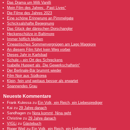
Das Drama um Milli Vanilli
Mein Film des Jahres: „Past Lives“
Die Filme des Jahres 2023
Eine schöne Erinnerung an Pimmelgate
Schicksalshafte Begegnung
Das Glück der dänischen Dorschangler
Heckenschütze in Baltimore
Immer höflich bleiben
Cineastisches Sommervergnügen am Lago Maggiore
An diesem Film führt kein Weg vorbei
Dieses Jahr in Karlsbad
Schule – ein Ort des Schreckens
Isabelle Huppert als „Die Gewerkschafterin“
Der Berlinale-Bär brummt wieder
Film Noir aus Südkorea
Klein, fein und weitaus besser als erwartet
Spannendes Grau
Neueste Kommentare
Frank Kulessa
zu
Ein Volk, ein Reich, ein Liebesprediger
Kai
zu
29 Jahre danach
Sandhagen
zu
Nora kommt, Nina geht
Christine
zu
29 Jahre danach
VIGLi
zu
Gästebuch
Roger Weil
zu
Ein Volk, ein Reich, ein Liebesprediger