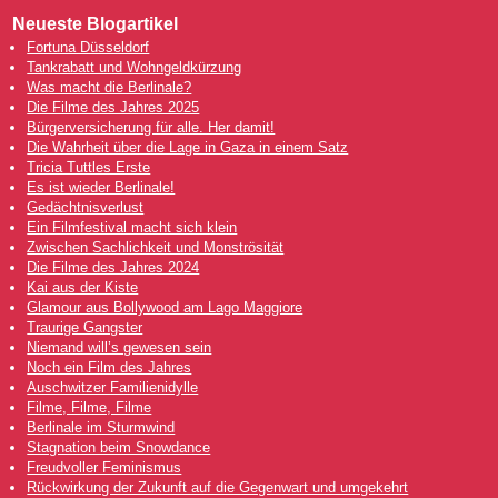
Neueste Blogartikel
Fortuna Düsseldorf
Tankrabatt und Wohngeldkürzung
Was macht die Berlinale?
Die Filme des Jahres 2025
Bürgerversicherung für alle. Her damit!
Die Wahrheit über die Lage in Gaza in einem Satz
Tricia Tuttles Erste
Es ist wieder Berlinale!
Gedächtnisverlust
Ein Filmfestival macht sich klein
Zwischen Sachlichkeit und Monströsität
Die Filme des Jahres 2024
Kai aus der Kiste
Glamour aus Bollywood am Lago Maggiore
Traurige Gangster
Niemand will’s gewesen sein
Noch ein Film des Jahres
Auschwitzer Familienidylle
Filme, Filme, Filme
Berlinale im Sturmwind
Stagnation beim Snowdance
Freudvoller Feminismus
Rückwirkung der Zukunft auf die Gegenwart und umgekehrt