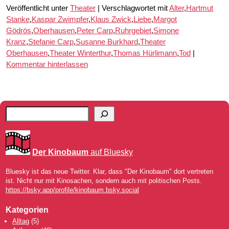
Veröffentlicht unter
Theater
|
Verschlagwortet mit
Alter
,
Hartmut
Stanke
,
Kaspar Zwimpfer
,
Klaus Zwick
,
Liebe
,
Margot
Gödrös
,
Oberhausen
,
Peter Carp
,
Ruhrgebiet
,
Simone
Kranz
,
Stefanie Carp
,
Susanne Burkhard
,
Theater
Oberhausen
,
Theater Winterthur
,
Thomas Hürlimann
,
Tod
|
Kommentar hinterlassen
Der Kinobaum
auf Bluesky
Bluesky ist das neue Twitter. Klar, dass "Der Kinobaum" dort vertreten
ist. Nicht nur mit Kinosachen, sondern auch mit politischen Posts.
https://bsky.app/profile/kinobaum.bsky.social
Kategorien
Alltag
(5)