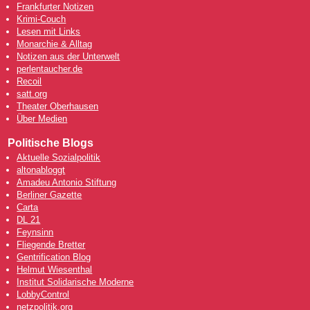
Frankfurter Notizen
Krimi-Couch
Lesen mit Links
Monarchie & Alltag
Notizen aus der Unterwelt
perlentaucher.de
Recoil
satt.org
Theater Oberhausen
Über Medien
Politische Blogs
Aktuelle Sozialpolitik
altonabloggt
Amadeu Antonio Stiftung
Berliner Gazette
Carta
DL 21
Feynsinn
Fliegende Bretter
Gentrification Blog
Helmut Wiesenthal
Institut Solidarische Moderne
LobbyControl
netzpolitik.org