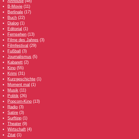
Arthouse
(48)
B-Movie
(11)
Berlinale
(17)
Buch
(22)
Dialog
(1)
Editorial
(1)
Fernsehen
(13)
Filme des Jahres
(3)
Filmfestival
(29)
Fußball
(3)
Journalismus
(5)
Kabarett
(2)
Kino
(55)
Krimi
(31)
Kurzgeschichte
(1)
Moment mal
(1)
Musik
(11)
Politik
(26)
Popcorn-Kino
(13)
Radio
(3)
Satire
(3)
Surftipp
(1)
Theater
(9)
Wirtschaft
(4)
Zitat
(1)