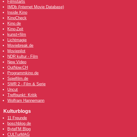
Filmstarts
IMDb (Internet Movie Database)
Inside Kino
KinoCheck
Kino.de
Kino-Zeit
kunst+film
Lichtmagie
Moviebreak.de
Moviepilot
NDR kultur - Film
New Video
OutNow
.CH
Programmkino.de
Spielfilm.de
SWR 2 - Film & Serie
Uncut
Treffpunkt: Kritik
Wolfram Hannemann
Kulturblogs
11 Freunde
boschblog.de
ByteFM Blog
CULTurMAG