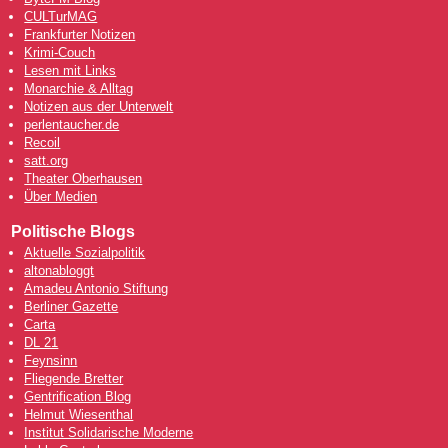
CULTurMAG
Frankfurter Notizen
Krimi-Couch
Lesen mit Links
Monarchie & Alltag
Notizen aus der Unterwelt
perlentaucher.de
Recoil
satt.org
Theater Oberhausen
Über Medien
Politische Blogs
Aktuelle Sozialpolitik
altonabloggt
Amadeu Antonio Stiftung
Berliner Gazette
Carta
DL 21
Feynsinn
Fliegende Bretter
Gentrification Blog
Helmut Wiesenthal
Institut Solidarische Moderne