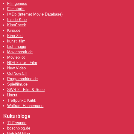
Filmgenuss
Filmstarts
IMDb (Internet Movie Database)
Inside Kino
KinoCheck
Kino.de
Kino-Zeit
kunst+film
Lichtmagie
Moviebreak.de
Moviepilot
NDR kultur - Film
New Video
OutNow
.CH
Programmkino.de
Spielfilm.de
SWR 2 - Film & Serie
Uncut
Treffpunkt: Kritik
Wolfram Hannemann
Kulturblogs
11 Freunde
boschblog.de
ByteFM Blog