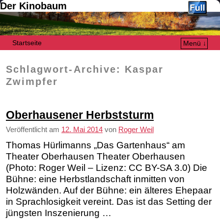
Der Kinobaum
Startseite
Menü ↓
Zum Inhalt wechseln
Zum sekundären Inhalt wechseln
Schlagwort-Archive:
Kaspar
Zwimpfer
Oberhausener Herbststurm
Veröffentlicht am
12. Mai 2014
von
Roger Weil
Thomas Hürlimanns „Das Gartenhaus“ am
Theater Oberhausen Theater Oberhausen
(Photo: Roger Weil – Lizenz: CC BY-SA 3.0) Die
Bühne: eine Herbstlandschaft inmitten von
Holzwänden. Auf der Bühne: ein älteres Ehepaar
in Sprachlosigkeit vereint. Das ist das Setting der
jüngsten Inszenierung …