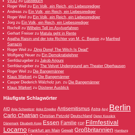
VIGLi
zu
Gästebuch
Roger Weil
zu
Ein Volk, ein Reich, ein Liebesprediger
Andreas
zu
Ein Volk, ein Reich, ein Liebesprediger
Roger Weil
zu
Ein Volk, ein Reich, ein Liebesprediger
Jorg
zu
Ein Volk, ein Reich, ein Liebesprediger
Rocholl
zu
Wilhelm Tell im Asylverfahren
Gerhart Freiser
zu
Matula geht in Rente
Agatha Raisin und der tote Richter von M. C. Beaton
zu
Manfred
Sarrazin
Roger Weil
zu
„Ding Dong! The Witch Is Dead“
Wolfgang Heuer
zu
Ein Demokratielehrer
Senfdazugeber
zu
Jakob Arjouni
Senfdazugeber
zu
The Velvet Underground am Theater Oberhausen
Roger Weil
zu
Die Bangemänner
Klaus Märkert
zu
Die Bangemänner
Casper Diederich Wälzholz jun.
zu
Die Bangemänner
Klaus Märkert
zu
Düsterer Ausblick
Häufigste Schlagwörter
Berlin
Antisemitismus
AfD
Astra
Anja Schweitzer
Anke Engelke
Asyl
Carlo Chatrian
Christian Petzold
Deutschland
Dieter Kosslick
Filmfestival
Essen
Familie
Dänemark
Elisabeth Kopp
FDP
Locarno
Großbritannien
Frankfurt am Main
Gewalt
Hamburg