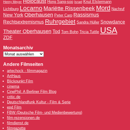
Holocaust
Hong Sang-soo
Knut Elstermann
Henry Meyer
Israel
Mord
Locarno
Mariëtte Rissenbeek
Lichtburg
Nachruf
Oberhausen
Rassismus
New York
Peter Carp
Ruhrgebiet
Rechtsextremismus
Snowdance
Sandra Hüller
USA
Theater Oberhausen
Tod
Tom Bohn
Tricia Tuttle
ZDF
Monatsarchiv
Andere Filmseiten
artechock - filmmagazin
ArtHaus
Blickpunkt:Film
cinema
CinePhil: A Berliner Film Blog
critic.de
Deutschlandfunk Kultur - Film & Serie
epd Film
FBW (Deutsche Film- und Medienbewertung)
film-rezensionen.de
filmdienst.de
filmgazette