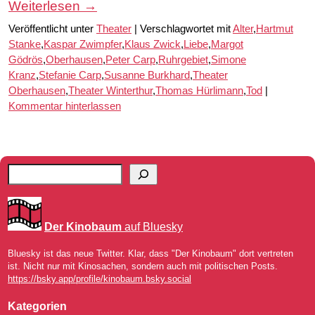
Weiterlesen
→
Veröffentlicht unter
Theater
|
Verschlagwortet mit
Alter
,
Hartmut
Stanke
,
Kaspar Zwimpfer
,
Klaus Zwick
,
Liebe
,
Margot
Gödrös
,
Oberhausen
,
Peter Carp
,
Ruhrgebiet
,
Simone
Kranz
,
Stefanie Carp
,
Susanne Burkhard
,
Theater
Oberhausen
,
Theater Winterthur
,
Thomas Hürlimann
,
Tod
|
Kommentar hinterlassen
Der Kinobaum
auf Bluesky
Bluesky ist das neue Twitter. Klar, dass "Der Kinobaum" dort vertreten
ist. Nicht nur mit Kinosachen, sondern auch mit politischen Posts.
https://bsky.app/profile/kinobaum.bsky.social
Kategorien