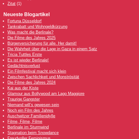
Zitat
(1)
Neueste Blogartikel
Fortuna Düsseldorf
Tankrabatt und Wohngeldkürzung
Was macht die Berlinale?
Die Filme des Jahres 2025
Bürgerversicherung für alle. Her damit!
Die Wahrheit über die Lage in Gaza in einem Satz
Tricia Tuttles Erste
Es ist wieder Berlinale!
Gedächtnisverlust
Ein Filmfestival macht sich klein
Zwischen Sachlichkeit und Monströsität
Die Filme des Jahres 2024
Kai aus der Kiste
Glamour aus Bollywood am Lago Maggiore
Traurige Gangster
Niemand will’s gewesen sein
Noch ein Film des Jahres
Auschwitzer Familienidylle
Filme, Filme, Filme
Berlinale im Sturmwind
Stagnation beim Snowdance
Freudvoller Feminismus