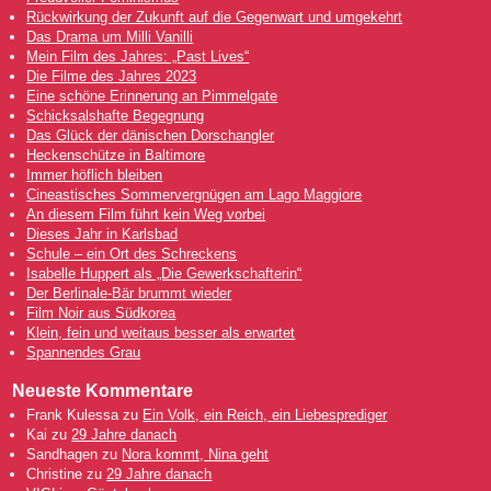
Rückwirkung der Zukunft auf die Gegenwart und umgekehrt
Das Drama um Milli Vanilli
Mein Film des Jahres: „Past Lives“
Die Filme des Jahres 2023
Eine schöne Erinnerung an Pimmelgate
Schicksalshafte Begegnung
Das Glück der dänischen Dorschangler
Heckenschütze in Baltimore
Immer höflich bleiben
Cineastisches Sommervergnügen am Lago Maggiore
An diesem Film führt kein Weg vorbei
Dieses Jahr in Karlsbad
Schule – ein Ort des Schreckens
Isabelle Huppert als „Die Gewerkschafterin“
Der Berlinale-Bär brummt wieder
Film Noir aus Südkorea
Klein, fein und weitaus besser als erwartet
Spannendes Grau
Neueste Kommentare
Frank Kulessa
zu
Ein Volk, ein Reich, ein Liebesprediger
Kai
zu
29 Jahre danach
Sandhagen
zu
Nora kommt, Nina geht
Christine
zu
29 Jahre danach