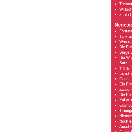
Theate
Wirtsch
Zitat
(1
Neueste
Fortuna
Tankra
Was mac
Die Fi
Bürgerv
Die Wah
Satz
Tricia 
Es ist 
Gedächt
Ein Fil
Zwische
Die Fi
Kai aus
Glamou
Traurig
Niemand
Noch ei
Auschwi
Filme, 