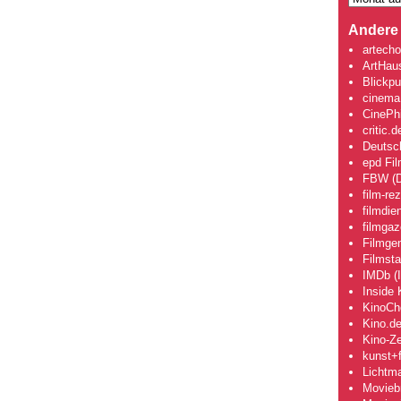
Andere 
artecho
ArtHau
Blickpu
cinema
CinePhi
critic.d
Deutsch
epd Fi
FBW (D
film-re
filmdie
filmgaz
Filmge
Filmsta
IMDb (I
Inside 
KinoCh
Kino.d
Kino-Ze
kunst+f
Lichtm
Movieb