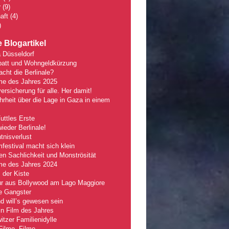
r
(9)
aft
(4)
)
 Blogartikel
 Düsseldorf
batt und Wohngeldkürzung
ht die Berlinale?
lme des Jahres 2025
ersicherung für alle. Her damit!
rheit über die Lage in Gaza in einem
Tuttles Erste
wieder Berlinale!
nisverlust
mfestival macht sich klein
n Sachlichkeit und Monströsität
lme des Jahres 2024
 der Kiste
r aus Bollywood am Lago Maggiore
e Gangster
 will’s gewesen sein
n Film des Jahres
tzer Familienidylle
Filme, Filme