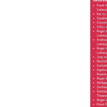
Neuest
Frank 
Liebesp
Kai
zu
Sandha
Christi
VIGLi
Roger 
Liebesp
Andrea
Liebesp
Roger 
Liebesp
Jorg
z
Rocholl
Gerhart
Agatha 
Beaton
Roger 
Wolfga
Senfda
Senfda
Theate
Roger 
Klaus 