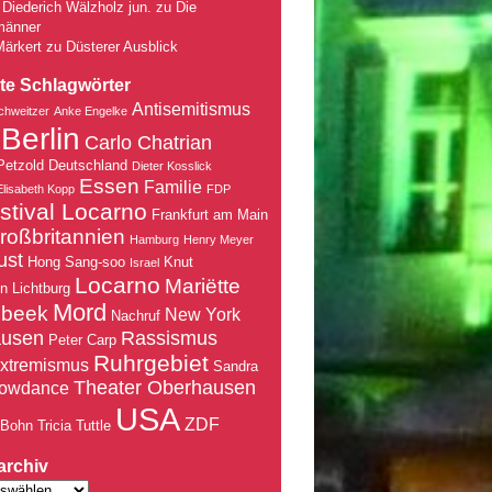
Diederich Wälzholz jun.
zu
Die
männer
Märkert
zu
Düsterer Ausblick
te Schlagwörter
Antisemitismus
chweitzer
Anke Engelke
Berlin
Carlo Chatrian
Petzold
Deutschland
Dieter Kosslick
Essen
Familie
Elisabeth Kopp
FDP
stival Locarno
Frankfurt am Main
roßbritannien
Hamburg
Henry Meyer
ust
Hong Sang-soo
Knut
Israel
Locarno
Mariëtte
nn
Lichtburg
Mord
nbeek
New York
Nachruf
ausen
Rassismus
Peter Carp
Ruhrgebiet
xtremismus
Sandra
Theater Oberhausen
owdance
USA
ZDF
 Bohn
Tricia Tuttle
archiv