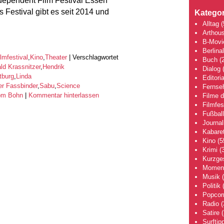
dependent Film Festival Essen“
 Festival gibt es seit 2014 und
Kategor
Alltag
(
Arthou
B-Movi
Berlina
ilmfestival
,
Kino
,
Theater
|
Verschlagwortet
Buch
(2
ld Krassnitzer
,
Hendrik
Dialog
(
tburg
,
Linda
Editoria
er Fassbinder
,
Sabu
,
Science
Fernse
om Bohn
|
Kommentar hinterlassen
Filme 
Filmfes
Fußball
Journa
Kabaret
Kino
(5
Krimi
(3
Kurzge
Moment
Musik
(
Politik
(
Popcor
Radio
(
Satire
(
Surftip