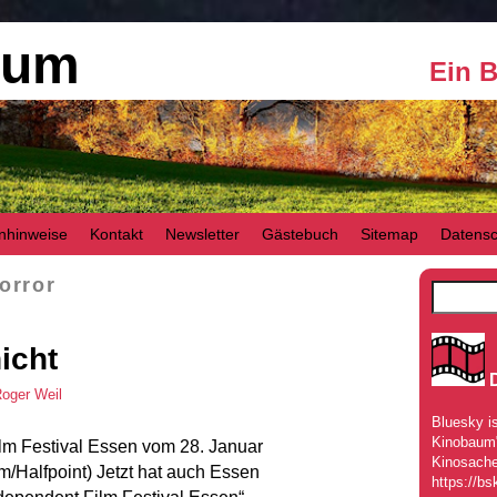
aum
Ein 
nhinweise
Kontakt
Newsletter
Gästebuch
Sitemap
Datensc
orror
icht
oger Weil
Bluesky is
Kinobaum" 
m Festival Essen vom 28. Januar
Kinosache
m/Halfpoint) Jetzt hat auch Essen
https://bs