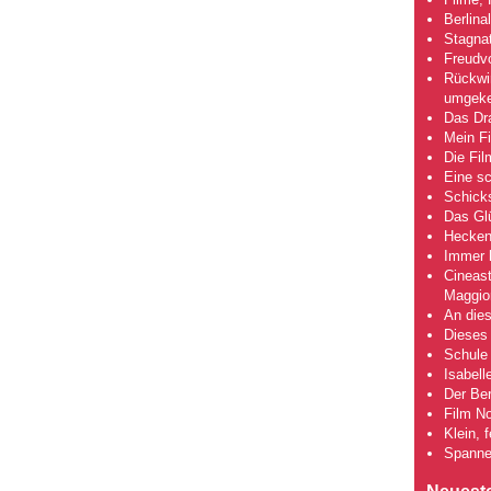
Berlina
Stagna
Freudv
Rückwir
umgeke
Das Dra
Mein Fi
Die Fi
Eine s
Schick
Das Gl
Hecken
Immer h
Cineas
Maggio
An dies
Dieses 
Schule 
Isabell
Der Ber
Film No
Klein, 
Spanne