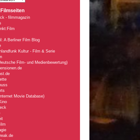
Filmseiten
ck - filmmagazin
s
nkt:Film
l: A Berliner Film Blog
e
landfunk Kultur - Film & Serie
lm
eutsche Film- und Medienbewertung)
zensionen.de
nst.de
ette
nuss
rts
nternet Movie Database)
Kino
eck
e
it
ilm
agie
reak.de