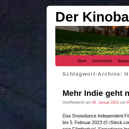
Der Kinob
Zum Inhalt wechseln
Zum sekundären Inhalt wechseln
Start
Geschichte
Bedie
Schlagwort-Archive:
H
Mehr Indie geht n
Veröffentlicht am
26. Januar 2023
von
R
Das Snowdance Independent Fil
bis 5. Februar 2023 (© iStock.co