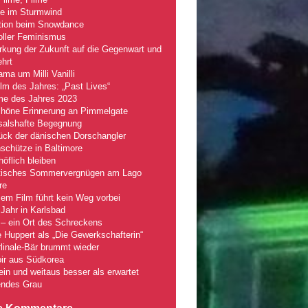
le im Sturmwind
tion beim Snowdance
oller Feminismus
kung der Zukunft auf die Gegenwart und
hrt
ma um Milli Vanilli
lm des Jahres: „Past Lives“
lme des Jahres 2023
chöne Erinnerung an Pimmelgate
salshafte Begegnung
ück der dänischen Dorschangler
schütze in Baltimore
öflich bleiben
tisches Sommervergnügen am Lago
re
em Film führt kein Weg vorbei
Jahr in Karlsbad
– ein Ort des Schreckens
e Huppert als „Die Gewerkschafterin“
linale-Bär brummt wieder
ir aus Südkorea
fein und weitaus besser als erwartet
ndes Grau