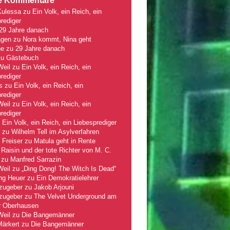
e Kommentare
Kulessa
zu
Ein Volk, ein Reich, ein
rediger
29 Jahre danach
gen
zu
Nora kommt, Nina geht
ne
zu
29 Jahre danach
zu
Gästebuch
Weil
zu
Ein Volk, ein Reich, ein
rediger
s
zu
Ein Volk, ein Reich, ein
rediger
Weil
zu
Ein Volk, ein Reich, ein
rediger
u
Ein Volk, ein Reich, ein Liebesprediger
zu
Wilhelm Tell im Asylverfahren
 Freiser
zu
Matula geht in Rente
Raisin und der tote Richter von M. C.
zu
Manfred Sarrazin
Weil
zu
„Ding Dong! The Witch Is Dead“
ng Heuer
zu
Ein Demokratielehrer
zugeber
zu
Jakob Arjouni
zugeber
zu
The Velvet Underground am
r Oberhausen
Weil
zu
Die Bangemänner
Märkert
zu
Die Bangemänner