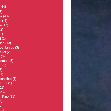
ien
5)
se
(48)
e
(11)
le
(17)
2)
1)
l
(1)
hen
(13)
des Jahres
(3)
tival
(29)
(3)
lismus
(5)
t
(2)
5)
1)
schichte
(1)
 mal
(1)
11)
26)
n-Kino
(13)
3)
3)
p
(1)