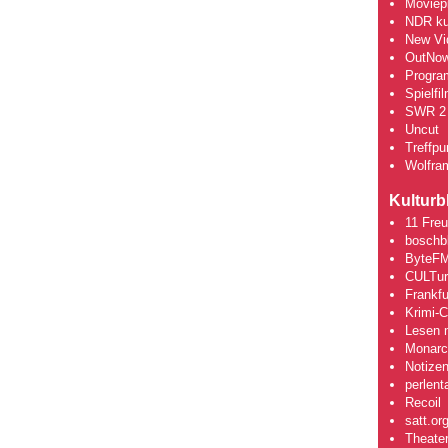
Moviepi
NDR kul
New Vi
OutNo
Progra
Spielfi
SWR 2 
Uncut
Treffpun
Wolfra
Kulturb
11 Fre
boschb
ByteFM
CULTu
Frankfu
Krimi-
Lesen m
Monarch
Notizen
perlent
Recoil
satt.or
Theate