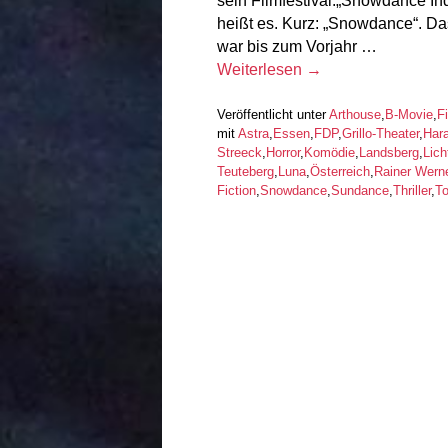
sein Filmfestival.„Snowdance In
heißt es. Kurz: „Snowdance“. Das
war bis zum Vorjahr …
Weiterlesen
→
Veröffentlicht unter
Arthouse
,
B-Movie
,
F
mit
Astra
,
Essen
,
FDP
,
Grillo-Theater
,
Hara
Streeck
,
Horror
,
Komödie
,
Landsberg
,
Lich
Teuteberg
,
Luna
,
Österreich
,
Rainer Wern
Fiction
,
Snowdance
,
Sundance
,
Thriller
,
T