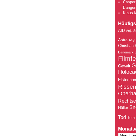
Casper 
Bange
Klaus 
Häufigs
AfD
Anja S
Astra
Asyl
Christian 
Dänemark
Filmfe
G
Gewalt
Holoca
Elsterma
Risse
Oberh
Rechtse
Sn
Hüller
Tod
Tom
Monats