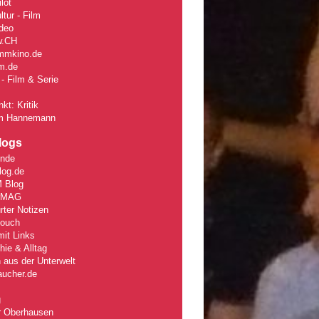
lot
tur - Film
deo
w
.CH
mmkino.de
lm.de
- Film & Serie
kt: Kritik
m Hannemann
logs
unde
log.de
 Blog
rMAG
rter Notizen
Couch
it Links
ie & Alltag
 aus der Unterwelt
aucher.de
g
r Oberhausen