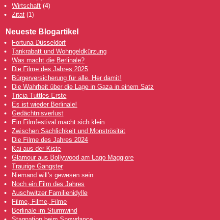
Wirtschaft
(4)
Zitat
(1)
Neueste Blogartikel
Fortuna Düsseldorf
Tankrabatt und Wohngeldkürzung
Was macht die Berlinale?
Die Filme des Jahres 2025
Bürgerversicherung für alle. Her damit!
Die Wahrheit über die Lage in Gaza in einem Satz
Tricia Tuttles Erste
Es ist wieder Berlinale!
Gedächtnisverlust
Ein Filmfestival macht sich klein
Zwischen Sachlichkeit und Monströsität
Die Filme des Jahres 2024
Kai aus der Kiste
Glamour aus Bollywood am Lago Maggiore
Traurige Gangster
Niemand will’s gewesen sein
Noch ein Film des Jahres
Auschwitzer Familienidylle
Filme, Filme, Filme
Berlinale im Sturmwind
Stagnation beim Snowdance