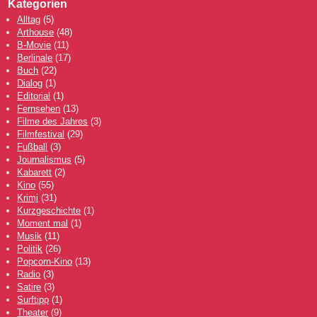
Kategorien
Alltag
(5)
Arthouse
(48)
B-Movie
(11)
Berlinale
(17)
Buch
(22)
Dialog
(1)
Editorial
(1)
Fernsehen
(13)
Filme des Jahres
(3)
Filmfestival
(29)
Fußball
(3)
Journalismus
(5)
Kabarett
(2)
Kino
(55)
Krimi
(31)
Kurzgeschichte
(1)
Moment mal
(1)
Musik
(11)
Politik
(26)
Popcorn-Kino
(13)
Radio
(3)
Satire
(3)
Surftipp
(1)
Theater
(9)