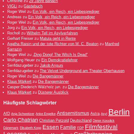
Christine
zu
29 Jahre danach
VIGLi
zu
Gästebuch
Roger Weil
zu
Ein Volk, ein Reich, ein Liebesprediger
Andreas
zu
Ein Volk, ein Reich, ein Liebesprediger
Roger Weil
zu
Ein Volk, ein Reich, ein Liebesprediger
Jorg
zu
Ein Volk, ein Reich, ein Liebesprediger
Rocholl
zu
Wilhelm Tell im Asylverfahren
Gerhart Freiser
zu
Matula geht in Rente
Agatha Raisin und der tote Richter von M. C. Beaton
zu
Manfred
Sarrazin
Roger Weil
zu
„Ding Dong! The Witch Is Dead“
Wolfgang Heuer
zu
Ein Demokratielehrer
Senfdazugeber
zu
Jakob Arjouni
Senfdazugeber
zu
The Velvet Underground am Theater Oberhausen
Roger Weil
zu
Die Bangemänner
Klaus Märkert
zu
Die Bangemänner
Casper Diederich Wälzholz jun.
zu
Die Bangemänner
Klaus Märkert
zu
Düsterer Ausblick
Häufigste Schlagwörter
Berlin
Antisemitismus
AfD
Astra
Anja Schweitzer
Anke Engelke
Asyl
Carlo Chatrian
Christian Petzold
Deutschland
Dieter Kosslick
Filmfestival
Essen
Familie
Dänemark
Elisabeth Kopp
FDP
Locarno