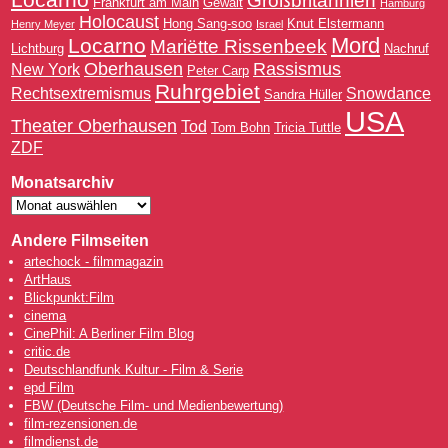
Großbritannien
Frankfurt am Main
Gewalt
Hamburg
Holocaust
Hong Sang-soo
Knut Elstermann
Henry Meyer
Israel
Mord
Locarno
Mariëtte Rissenbeek
Lichtburg
Nachruf
Oberhausen
Rassismus
New York
Peter Carp
Ruhrgebiet
Rechtsextremismus
Snowdance
Sandra Hüller
USA
Theater Oberhausen
Tod
Tom Bohn
Tricia Tuttle
ZDF
Monatsarchiv
Andere Filmseiten
artechock - filmmagazin
ArtHaus
Blickpunkt:Film
cinema
CinePhil: A Berliner Film Blog
critic.de
Deutschlandfunk Kultur - Film & Serie
epd Film
FBW (Deutsche Film- und Medienbewertung)
film-rezensionen.de
filmdienst.de