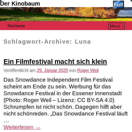
Der Kinobaum
Startseite
Menü ↓
Zum Inhalt wechseln
Zum sekundären Inhalt wechseln
Schlagwort-Archive:
Luna
Ein Filmfestival macht sich klein
Veröffentlicht am
29. Januar 2025
von
Roger Weil
Das Snowdance Independent Film Festival
scheint am Ende zu sein. Werbung für das
Snowdance Festival in der Essener Innenstadt
(Photo: Roger Weil – Lizenz: CC BY-SA 4.0)
Schrumpfen ist nicht schön. Dagegen hilft aber
nicht schönreden. „Das Snowdance Festival läuft
…
Weiterlesen
→