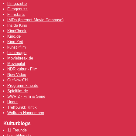
filmgazette
Filmgenuss
Filmstarts
IMDb (Internet Movie Database)
Inside Kino
KinoCheck
Kino.de
Kino-Zeit
kunst+film
Lichtmagie
Moviebreak.de
Moviepilot
NDR kultur - Film
New Video
OutNow
.CH
Programmkino.de
Spielfilm.de
SWR 2 - Film & Serie
Uncut
Treffpunkt: Kritik
Wolfram Hannemann
Kulturblogs
11 Freunde
boschblog.de