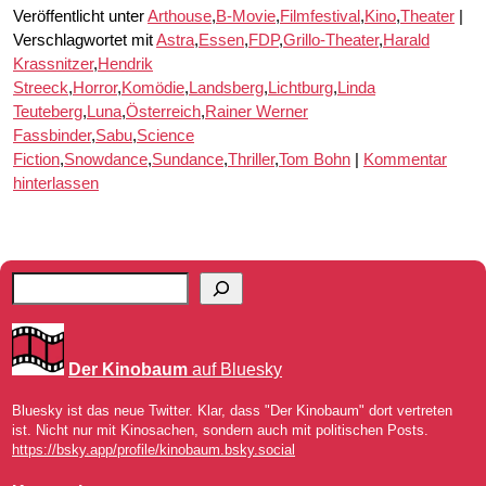
Veröffentlicht unter
Arthouse
,
B-Movie
,
Filmfestival
,
Kino
,
Theater
|
Verschlagwortet mit
Astra
,
Essen
,
FDP
,
Grillo-Theater
,
Harald
Krassnitzer
,
Hendrik
Streeck
,
Horror
,
Komödie
,
Landsberg
,
Lichtburg
,
Linda
Teuteberg
,
Luna
,
Österreich
,
Rainer Werner
Fassbinder
,
Sabu
,
Science
Fiction
,
Snowdance
,
Sundance
,
Thriller
,
Tom Bohn
|
Kommentar
hinterlassen
Der Kinobaum
auf Bluesky
Bluesky ist das neue Twitter. Klar, dass "Der Kinobaum" dort vertreten
ist. Nicht nur mit Kinosachen, sondern auch mit politischen Posts.
https://bsky.app/profile/kinobaum.bsky.social