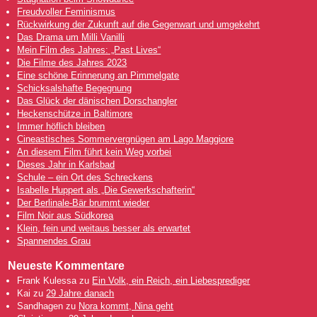
Freudvoller Feminismus
Rückwirkung der Zukunft auf die Gegenwart und umgekehrt
Das Drama um Milli Vanilli
Mein Film des Jahres: „Past Lives“
Die Filme des Jahres 2023
Eine schöne Erinnerung an Pimmelgate
Schicksalshafte Begegnung
Das Glück der dänischen Dorschangler
Heckenschütze in Baltimore
Immer höflich bleiben
Cineastisches Sommervergnügen am Lago Maggiore
An diesem Film führt kein Weg vorbei
Dieses Jahr in Karlsbad
Schule – ein Ort des Schreckens
Isabelle Huppert als „Die Gewerkschafterin“
Der Berlinale-Bär brummt wieder
Film Noir aus Südkorea
Klein, fein und weitaus besser als erwartet
Spannendes Grau
Neueste Kommentare
Frank Kulessa
zu
Ein Volk, ein Reich, ein Liebesprediger
Kai
zu
29 Jahre danach
Sandhagen
zu
Nora kommt, Nina geht