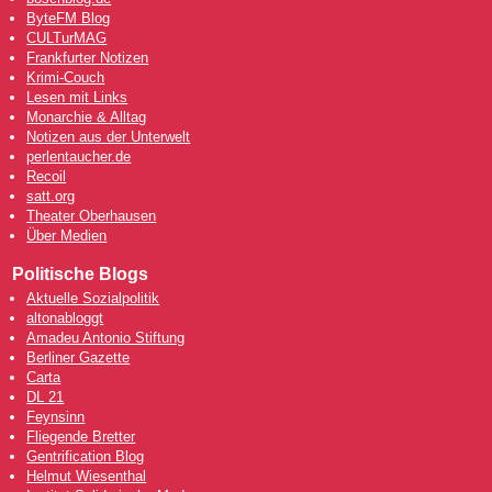
ByteFM Blog
CULTurMAG
Frankfurter Notizen
Krimi-Couch
Lesen mit Links
Monarchie & Alltag
Notizen aus der Unterwelt
perlentaucher.de
Recoil
satt.org
Theater Oberhausen
Über Medien
Politische Blogs
Aktuelle Sozialpolitik
altonabloggt
Amadeu Antonio Stiftung
Berliner Gazette
Carta
DL 21
Feynsinn
Fliegende Bretter
Gentrification Blog
Helmut Wiesenthal