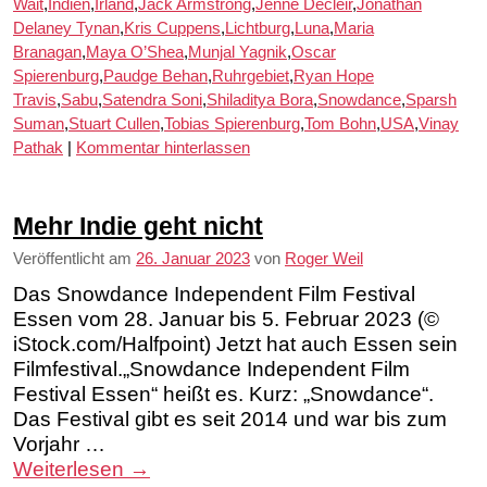
Wait
,
Indien
,
Irland
,
Jack Armstrong
,
Jenne Decleir
,
Jonathan
Delaney Tynan
,
Kris Cuppens
,
Lichtburg
,
Luna
,
Maria
Branagan
,
Maya O’Shea
,
Munjal Yagnik
,
Oscar
Spierenburg
,
Paudge Behan
,
Ruhrgebiet
,
Ryan Hope
Travis
,
Sabu
,
Satendra Soni
,
Shiladitya Bora
,
Snowdance
,
Sparsh
Suman
,
Stuart Cullen
,
Tobias Spierenburg
,
Tom Bohn
,
USA
,
Vinay
Pathak
|
Kommentar hinterlassen
Mehr Indie geht nicht
Veröffentlicht am
26. Januar 2023
von
Roger Weil
Das Snowdance Independent Film Festival
Essen vom 28. Januar bis 5. Februar 2023 (©
iStock.com/Halfpoint) Jetzt hat auch Essen sein
Filmfestival.„Snowdance Independent Film
Festival Essen“ heißt es. Kurz: „Snowdance“.
Das Festival gibt es seit 2014 und war bis zum
Vorjahr …
Weiterlesen
→