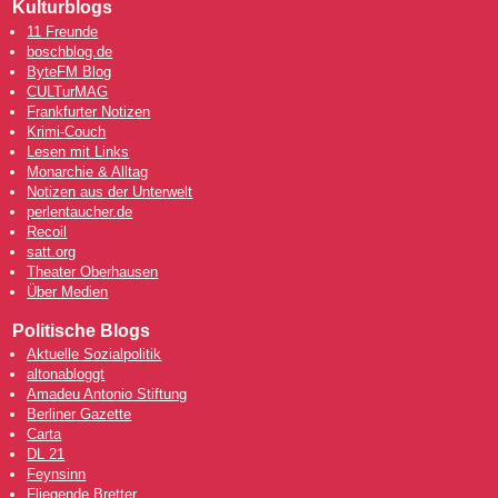
Kulturblogs
11 Freunde
boschblog.de
ByteFM Blog
CULTurMAG
Frankfurter Notizen
Krimi-Couch
Lesen mit Links
Monarchie & Alltag
Notizen aus der Unterwelt
perlentaucher.de
Recoil
satt.org
Theater Oberhausen
Über Medien
Politische Blogs
Aktuelle Sozialpolitik
altonabloggt
Amadeu Antonio Stiftung
Berliner Gazette
Carta
DL 21
Feynsinn
Fliegende Bretter