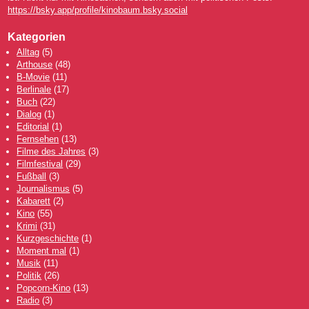
https://bsky.app/profile/kinobaum.bsky.social
Kategorien
Alltag
(5)
Arthouse
(48)
B-Movie
(11)
Berlinale
(17)
Buch
(22)
Dialog
(1)
Editorial
(1)
Fernsehen
(13)
Filme des Jahres
(3)
Filmfestival
(29)
Fußball
(3)
Journalismus
(5)
Kabarett
(2)
Kino
(55)
Krimi
(31)
Kurzgeschichte
(1)
Moment mal
(1)
Musik
(11)
Politik
(26)
Popcorn-Kino
(13)
Radio
(3)