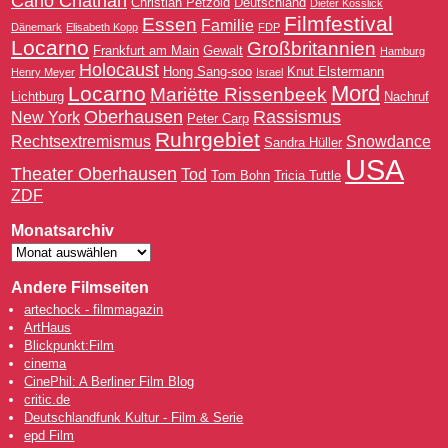
Carlo Chatrian
Christian Petzold
Deutschland
Dieter Kosslick
Filmfestival
Essen
Familie
Dänemark
Elisabeth Kopp
FDP
Locarno
Großbritannien
Frankfurt am Main
Gewalt
Hamburg
Holocaust
Hong Sang-soo
Knut Elstermann
Henry Meyer
Israel
Mord
Locarno
Mariëtte Rissenbeek
Lichtburg
Nachruf
Oberhausen
Rassismus
New York
Peter Carp
Ruhrgebiet
Rechtsextremismus
Snowdance
Sandra Hüller
USA
Theater Oberhausen
Tod
Tom Bohn
Tricia Tuttle
ZDF
Monatsarchiv
Andere Filmseiten
artechock - filmmagazin
ArtHaus
Blickpunkt:Film
cinema
CinePhil: A Berliner Film Blog
critic.de
Deutschlandfunk Kultur - Film & Serie
epd Film