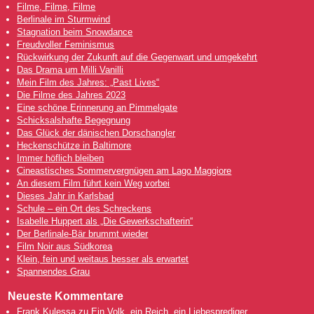
Filme, Filme, Filme
Berlinale im Sturmwind
Stagnation beim Snowdance
Freudvoller Feminismus
Rückwirkung der Zukunft auf die Gegenwart und umgekehrt
Das Drama um Milli Vanilli
Mein Film des Jahres: „Past Lives“
Die Filme des Jahres 2023
Eine schöne Erinnerung an Pimmelgate
Schicksalshafte Begegnung
Das Glück der dänischen Dorschangler
Heckenschütze in Baltimore
Immer höflich bleiben
Cineastisches Sommervergnügen am Lago Maggiore
An diesem Film führt kein Weg vorbei
Dieses Jahr in Karlsbad
Schule – ein Ort des Schreckens
Isabelle Huppert als „Die Gewerkschafterin“
Der Berlinale-Bär brummt wieder
Film Noir aus Südkorea
Klein, fein und weitaus besser als erwartet
Spannendes Grau
Neueste Kommentare
Frank Kulessa
zu
Ein Volk, ein Reich, ein Liebesprediger