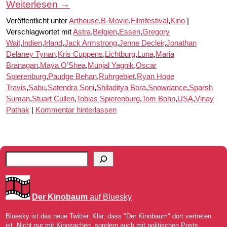
Weiterlesen
→
Veröffentlicht unter
Arthouse
,
B-Movie
,
Filmfestival
,
Kino
|
Verschlagwortet mit
Astra
,
Belgien
,
Essen
,
Gregory
Wait
,
Indien
,
Irland
,
Jack Armstrong
,
Jenne Decleir
,
Jonathan
Delaney Tynan
,
Kris Cuppens
,
Lichtburg
,
Luna
,
Maria
Branagan
,
Maya O’Shea
,
Munjal Yagnik
,
Oscar
Spierenburg
,
Paudge Behan
,
Ruhrgebiet
,
Ryan Hope
Travis
,
Sabu
,
Satendra Soni
,
Shiladitya Bora
,
Snowdance
,
Sparsh
Suman
,
Stuart Cullen
,
Tobias Spierenburg
,
Tom Bohn
,
USA
,
Vinay
Pathak
|
Kommentar hinterlassen
Der Kinobaum
auf Bluesky
Bluesky ist das neue Twitter. Klar, dass "Der Kinobaum" dort vertreten
ist. Nicht nur mit Kinosachen, sondern auch mit politischen Posts.