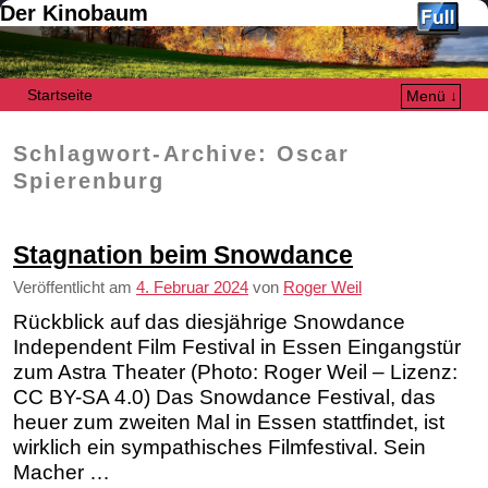
Der Kinobaum
Startseite
Menü ↓
Zum Inhalt wechseln
Zum sekundären Inhalt wechseln
Schlagwort-Archive:
Oscar
Spierenburg
Stagnation beim Snowdance
Veröffentlicht am
4. Februar 2024
von
Roger Weil
Rückblick auf das diesjährige Snowdance
Independent Film Festival in Essen Eingangstür
zum Astra Theater (Photo: Roger Weil – Lizenz:
CC BY-SA 4.0) Das Snowdance Festival, das
heuer zum zweiten Mal in Essen stattfindet, ist
wirklich ein sympathisches Filmfestival. Sein
Macher …