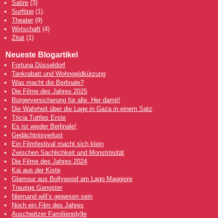
Satire
(3)
Surftipp
(1)
Theater
(9)
Wirtschaft
(4)
Zitat
(1)
Neueste Blogartikel
Fortuna Düsseldorf
Tankrabatt und Wohngeldkürzung
Was macht die Berlinale?
Die Filme des Jahres 2025
Bürgerversicherung für alle. Her damit!
Die Wahrheit über die Lage in Gaza in einem Satz
Tricia Tuttles Erste
Es ist wieder Berlinale!
Gedächtnisverlust
Ein Filmfestival macht sich klein
Zwischen Sachlichkeit und Monströsität
Die Filme des Jahres 2024
Kai aus der Kiste
Glamour aus Bollywood am Lago Maggiore
Traurige Gangster
Niemand will’s gewesen sein
Noch ein Film des Jahres
Auschwitzer Familienidylle