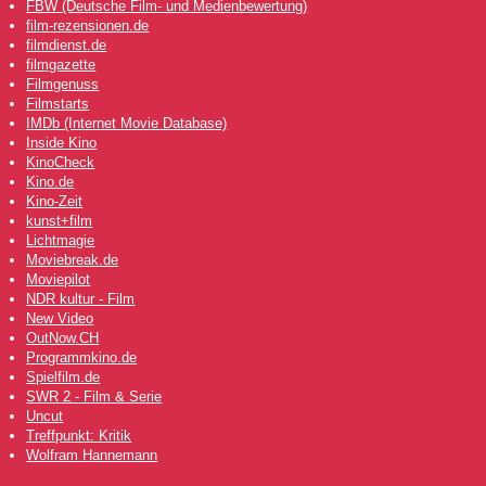
FBW (Deutsche Film- und Medienbewertung)
film-rezensionen.de
filmdienst.de
filmgazette
Filmgenuss
Filmstarts
IMDb (Internet Movie Database)
Inside Kino
KinoCheck
Kino.de
Kino-Zeit
kunst+film
Lichtmagie
Moviebreak.de
Moviepilot
NDR kultur - Film
New Video
OutNow
.CH
Programmkino.de
Spielfilm.de
SWR 2 - Film & Serie
Uncut
Treffpunkt: Kritik
Wolfram Hannemann