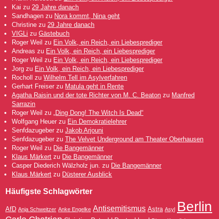
Kai
zu
29 Jahre danach
Sandhagen
zu
Nora kommt, Nina geht
Christine
zu
29 Jahre danach
VIGLi
zu
Gästebuch
Roger Weil
zu
Ein Volk, ein Reich, ein Liebesprediger
Andreas
zu
Ein Volk, ein Reich, ein Liebesprediger
Roger Weil
zu
Ein Volk, ein Reich, ein Liebesprediger
Jorg
zu
Ein Volk, ein Reich, ein Liebesprediger
Rocholl
zu
Wilhelm Tell im Asylverfahren
Gerhart Freiser
zu
Matula geht in Rente
Agatha Raisin und der tote Richter von M. C. Beaton
zu
Manfred
Sarrazin
Roger Weil
zu
„Ding Dong! The Witch Is Dead“
Wolfgang Heuer
zu
Ein Demokratielehrer
Senfdazugeber
zu
Jakob Arjouni
Senfdazugeber
zu
The Velvet Underground am Theater Oberhausen
Roger Weil
zu
Die Bangemänner
Klaus Märkert
zu
Die Bangemänner
Casper Diederich Wälzholz jun.
zu
Die Bangemänner
Klaus Märkert
zu
Düsterer Ausblick
Häufigste Schlagwörter
Berlin
Antisemitismus
AfD
Astra
Anja Schweitzer
Anke Engelke
Asyl