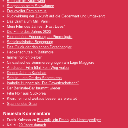
Berlinale im Sturmwind
Stagnation beim Snowdance
Freudvoller Feminismus
Rückwirkung der Zukunft auf die Gegenwart und umgekehrt
Das Drama um Milli Vanilli
Mein Film des Jahres: „Past Lives“
Die Filme des Jahres 2023
Eine schöne Erinnerung an Pimmelgate
Schicksalshafte Begegnung
Das Glück der dänischen Dorschangler
Heckenschütze in Baltimore
Immer höflich bleiben
Cineastisches Sommervergnügen am Lago Maggiore
An diesem Film führt kein Weg vorbei
Dieses Jahr in Karlsbad
Schule – ein Ort des Schreckens
Isabelle Huppert als „Die Gewerkschafterin“
Der Berlinale-Bär brummt wieder
Film Noir aus Südkorea
Klein, fein und weitaus besser als erwartet
Spannendes Grau
Neueste Kommentare
Frank Kulessa
zu
Ein Volk, ein Reich, ein Liebesprediger
Kai
zu
29 Jahre danach