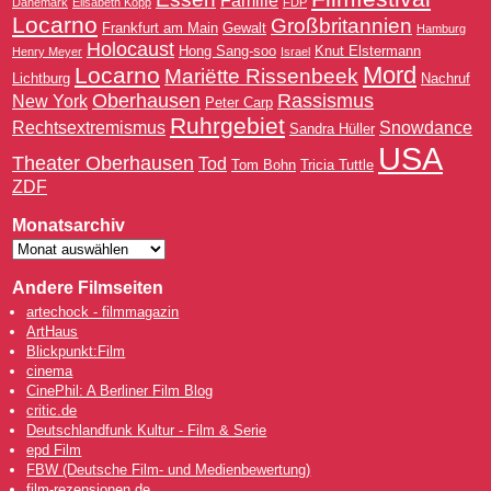
Familie
Dänemark
Elisabeth Kopp
FDP
Locarno
Großbritannien
Frankfurt am Main
Gewalt
Hamburg
Holocaust
Hong Sang-soo
Knut Elstermann
Henry Meyer
Israel
Mord
Locarno
Mariëtte Rissenbeek
Lichtburg
Nachruf
Oberhausen
Rassismus
New York
Peter Carp
Ruhrgebiet
Rechtsextremismus
Snowdance
Sandra Hüller
USA
Theater Oberhausen
Tod
Tom Bohn
Tricia Tuttle
ZDF
Monatsarchiv
Andere Filmseiten
artechock - filmmagazin
ArtHaus
Blickpunkt:Film
cinema
CinePhil: A Berliner Film Blog
critic.de
Deutschlandfunk Kultur - Film & Serie
epd Film
FBW (Deutsche Film- und Medienbewertung)
film-rezensionen.de