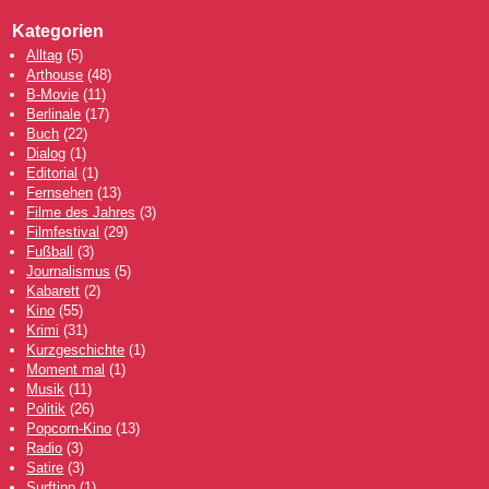
Kategorien
Alltag
(5)
Arthouse
(48)
B-Movie
(11)
Berlinale
(17)
Buch
(22)
Dialog
(1)
Editorial
(1)
Fernsehen
(13)
Filme des Jahres
(3)
Filmfestival
(29)
Fußball
(3)
Journalismus
(5)
Kabarett
(2)
Kino
(55)
Krimi
(31)
Kurzgeschichte
(1)
Moment mal
(1)
Musik
(11)
Politik
(26)
Popcorn-Kino
(13)
Radio
(3)
Satire
(3)
Surftipp
(1)