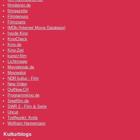
filmdienst.de
filmgazette
Filmgenuss
Filmstarts
IMDb (Internet Movie Database)
Inside Kino
KinoCheck
Kino.de
Kino-Zeit
kunst+film
Lichtmagie
Moviebreak.de
Moviepilot
NDR kultur - Film
New Video
OutNow
.CH
Programmkino.de
Spielfilm.de
SWR 2 - Film & Serie
Uncut
Treffpunkt: Kritik
Wolfram Hannemann
Kulturblogs