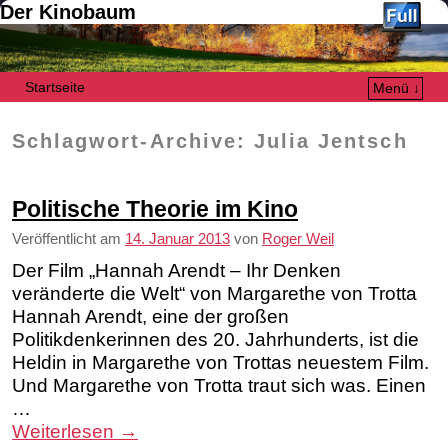
Der Kinobaum
Startseite
Menü ↓
Zum Inhalt wechseln
Zum sekundären Inhalt wechseln
Schlagwort-Archive:
Julia Jentsch
Politische Theorie im Kino
Veröffentlicht am
14. Januar 2013
von
Roger Weil
Der Film „Hannah Arendt – Ihr Denken
veränderte die Welt“ von Margarethe von Trotta
Hannah Arendt, eine der großen
Politikdenkerinnen des 20. Jahrhunderts, ist die
Heldin in Margarethe von Trottas neuestem Film.
Und Margarethe von Trotta traut sich was. Einen
…
Weiterlesen
→