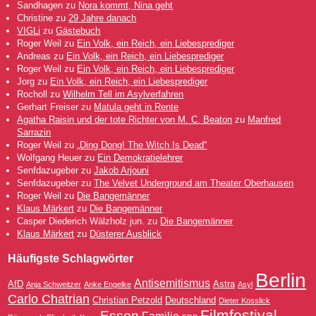
Sandhagen
zu
Nora kommt, Nina geht
Christine
zu
29 Jahre danach
VIGLi
zu
Gästebuch
Roger Weil
zu
Ein Volk, ein Reich, ein Liebesprediger
Andreas
zu
Ein Volk, ein Reich, ein Liebesprediger
Roger Weil
zu
Ein Volk, ein Reich, ein Liebesprediger
Jorg
zu
Ein Volk, ein Reich, ein Liebesprediger
Rocholl
zu
Wilhelm Tell im Asylverfahren
Gerhart Freiser
zu
Matula geht in Rente
Agatha Raisin und der tote Richter von M. C. Beaton
zu
Manfred
Sarrazin
Roger Weil
zu
„Ding Dong! The Witch Is Dead“
Wolfgang Heuer
zu
Ein Demokratielehrer
Senfdazugeber
zu
Jakob Arjouni
Senfdazugeber
zu
The Velvet Underground am Theater Oberhausen
Roger Weil
zu
Die Bangemänner
Klaus Märkert
zu
Die Bangemänner
Casper Diederich Wälzholz jun.
zu
Die Bangemänner
Klaus Märkert
zu
Düsterer Ausblick
Häufigste Schlagwörter
Berlin
Antisemitismus
AfD
Astra
Anja Schweitzer
Anke Engelke
Asyl
Carlo Chatrian
Christian Petzold
Deutschland
Dieter Kosslick
Filmfestival
Essen