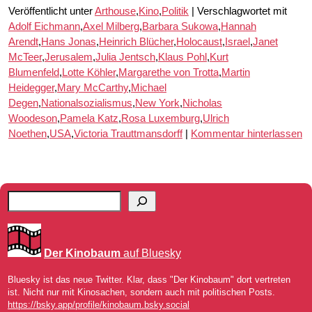
Veröffentlicht unter
Arthouse
,
Kino
,
Politik
|
Verschlagwortet mit
Adolf Eichmann
,
Axel Milberg
,
Barbara Sukowa
,
Hannah
Arendt
,
Hans Jonas
,
Heinrich Blücher
,
Holocaust
,
Israel
,
Janet
McTeer
,
Jerusalem
,
Julia Jentsch
,
Klaus Pohl
,
Kurt
Blumenfeld
,
Lotte Köhler
,
Margarethe von Trotta
,
Martin
Heidegger
,
Mary McCarthy
,
Michael
Degen
,
Nationalsozialismus
,
New York
,
Nicholas
Woodeson
,
Pamela Katz
,
Rosa Luxemburg
,
Ulrich
Noethen
,
USA
,
Victoria Trauttmansdorff
|
Kommentar hinterlassen
Der Kinobaum
auf Bluesky
Bluesky ist das neue Twitter. Klar, dass "Der Kinobaum" dort vertreten
ist. Nicht nur mit Kinosachen, sondern auch mit politischen Posts.
https://bsky.app/profile/kinobaum.bsky.social