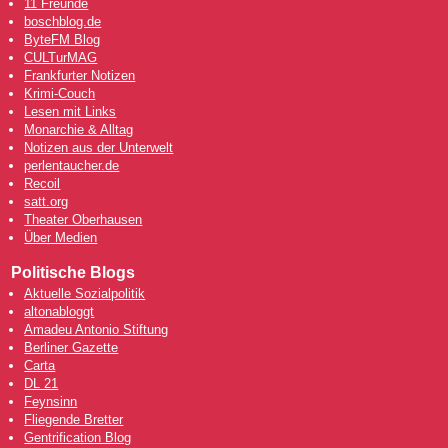
11 Freunde
boschblog.de
ByteFM Blog
CULTurMAG
Frankfurter Notizen
Krimi-Couch
Lesen mit Links
Monarchie & Alltag
Notizen aus der Unterwelt
perlentaucher.de
Recoil
satt.org
Theater Oberhausen
Über Medien
Politische Blogs
Aktuelle Sozialpolitik
altonabloggt
Amadeu Antonio Stiftung
Berliner Gazette
Carta
DL 21
Feynsinn
Fliegende Bretter
Gentrification Blog