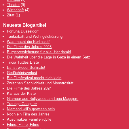
Theater
(9)
Wirtschaft
(4)
Zitat
(1)
Neueste Blogartikel
Fortuna Düsseldorf
Tankrabatt und Wohngeldkürzung
Was macht die Berlinale?
Die Filme des Jahres 2025
Bürgerversicherung für alle. Her damit!
Die Wahrheit über die Lage in Gaza in einem Satz
Tricia Tuttles Erste
Es ist wieder Berlinale!
Gedächtnisverlust
Ein Filmfestival macht sich klein
Zwischen Sachlichkeit und Monströsität
Die Filme des Jahres 2024
Kai aus der Kiste
Glamour aus Bollywood am Lago Maggiore
Traurige Gangster
Niemand will’s gewesen sein
Noch ein Film des Jahres
Auschwitzer Familienidylle
Filme, Filme, Filme