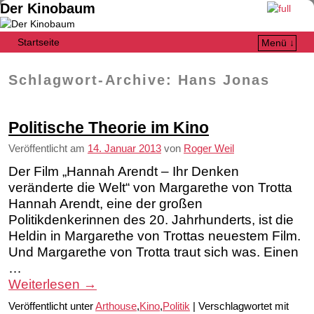
Der Kinobaum
Startseite
Menü ↓
Zum Inhalt wechseln
Zum sekundären Inhalt wechseln
Schlagwort-Archive:
Hans Jonas
Politische Theorie im Kino
Veröffentlicht am
14. Januar 2013
von
Roger Weil
Der Film „Hannah Arendt – Ihr Denken
veränderte die Welt“ von Margarethe von Trotta
Hannah Arendt, eine der großen
Politikdenkerinnen des 20. Jahrhunderts, ist die
Heldin in Margarethe von Trottas neuestem Film.
Und Margarethe von Trotta traut sich was. Einen
…
Weiterlesen
→
Veröffentlicht unter
Arthouse
,
Kino
,
Politik
|
Verschlagwortet mit