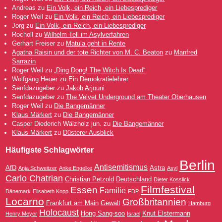
Andreas
zu
Ein Volk, ein Reich, ein Liebesprediger
Roger Weil
zu
Ein Volk, ein Reich, ein Liebesprediger
Jorg
zu
Ein Volk, ein Reich, ein Liebesprediger
Rocholl
zu
Wilhelm Tell im Asylverfahren
Gerhart Freiser
zu
Matula geht in Rente
Agatha Raisin und der tote Richter von M. C. Beaton
zu
Manfred
Sarrazin
Roger Weil
zu
„Ding Dong! The Witch Is Dead“
Wolfgang Heuer
zu
Ein Demokratielehrer
Senfdazugeber
zu
Jakob Arjouni
Senfdazugeber
zu
The Velvet Underground am Theater Oberhausen
Roger Weil
zu
Die Bangemänner
Klaus Märkert
zu
Die Bangemänner
Casper Diederich Wälzholz jun.
zu
Die Bangemänner
Klaus Märkert
zu
Düsterer Ausblick
Häufigste Schlagwörter
Berlin
Antisemitismus
AfD
Astra
Anja Schweitzer
Anke Engelke
Asyl
Carlo Chatrian
Christian Petzold
Deutschland
Dieter Kosslick
Filmfestival
Essen
Familie
Dänemark
Elisabeth Kopp
FDP
Locarno
Großbritannien
Frankfurt am Main
Gewalt
Hamburg
Holocaust
Hong Sang-soo
Knut Elstermann
Henry Meyer
Israel