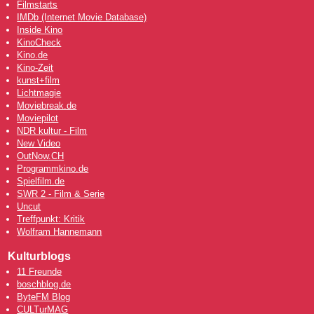
Filmstarts
IMDb (Internet Movie Database)
Inside Kino
KinoCheck
Kino.de
Kino-Zeit
kunst+film
Lichtmagie
Moviebreak.de
Moviepilot
NDR kultur - Film
New Video
OutNow
.CH
Programmkino.de
Spielfilm.de
SWR 2 - Film & Serie
Uncut
Treffpunkt: Kritik
Wolfram Hannemann
Kulturblogs
11 Freunde
boschblog.de
ByteFM Blog
CULTurMAG