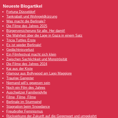
Neueste Blogartikel
Fortuna Düsseldorf
Tankrabatt und Wohngeldkürzung
Was macht die Berlinale?
Die Filme des Jahres 2025
Bürgerversicherung für alle. Her damit!
Die Wahrheit über die Lage in Gaza in einem Satz
Tricia Tuttles Erste
Es ist wieder Berlinale!
Gedächtnisverlust
Ein Filmfestival macht sich klein
Zwischen Sachlichkeit und Monströsität
Die Filme des Jahres 2024
Kai aus der Kiste
Glamour aus Bollywood am Lago Maggiore
Traurige Gangster
Niemand will’s gewesen sein
Noch ein Film des Jahres
Auschwitzer Familienidylle
Filme, Filme, Filme
Berlinale im Sturmwind
Stagnation beim Snowdance
Freudvoller Feminismus
Rückwirkung der Zukunft auf die Gegenwart und umgekehrt