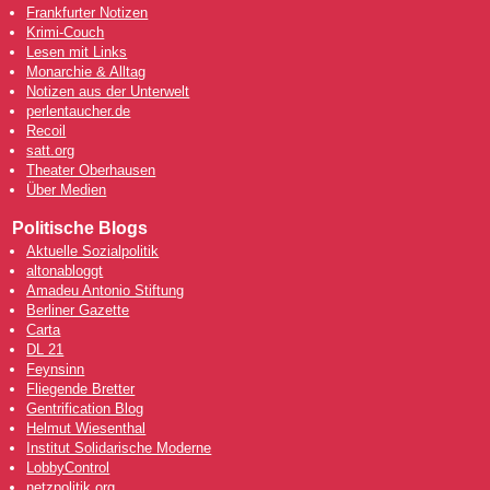
Frankfurter Notizen
Krimi-Couch
Lesen mit Links
Monarchie & Alltag
Notizen aus der Unterwelt
perlentaucher.de
Recoil
satt.org
Theater Oberhausen
Über Medien
Politische Blogs
Aktuelle Sozialpolitik
altonabloggt
Amadeu Antonio Stiftung
Berliner Gazette
Carta
DL 21
Feynsinn
Fliegende Bretter
Gentrification Blog
Helmut Wiesenthal
Institut Solidarische Moderne
LobbyControl
netzpolitik.org