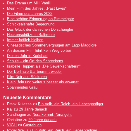
Das Drama um Milli Vanilli
Mein Film des Jahres: „Past Lives“
Die Filme des Jahres 2023
Eine schöne Erinnerung an Pimmelgate
Schicksalshafte Begegnung
Das Glück der dänischen Dorschangler
Heckenschütze in Baltimore
Immer höflich bleiben
Cineastisches Sommervergnügen am Lago Maggiore
An diesem Film führt kein Weg vorbei
Dieses Jahr in Karlsbad
Schule – ein Ort des Schreckens
Isabelle Huppert als „Die Gewerkschafterin“
Der Berlinale-Bär brummt wieder
Film Noir aus Südkorea
Klein, fein und weitaus besser als erwartet
Spannendes Grau
Neueste Kommentare
Frank Kulessa
zu
Ein Volk, ein Reich, ein Liebesprediger
Kai
zu
29 Jahre danach
Sandhagen
zu
Nora kommt, Nina geht
Christine
zu
29 Jahre danach
VIGLi
zu
Gästebuch
Roger Weil
zu
Ein Volk, ein Reich, ein Liebesprediger