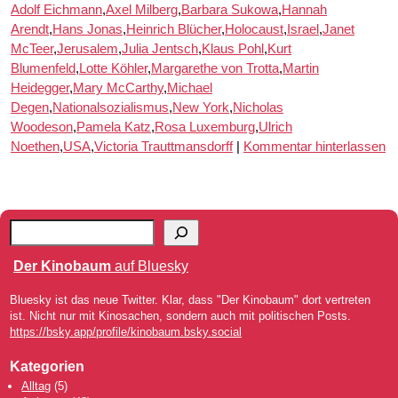
Adolf Eichmann
,
Axel Milberg
,
Barbara Sukowa
,
Hannah
Arendt
,
Hans Jonas
,
Heinrich Blücher
,
Holocaust
,
Israel
,
Janet
McTeer
,
Jerusalem
,
Julia Jentsch
,
Klaus Pohl
,
Kurt
Blumenfeld
,
Lotte Köhler
,
Margarethe von Trotta
,
Martin
Heidegger
,
Mary McCarthy
,
Michael
Degen
,
Nationalsozialismus
,
New York
,
Nicholas
Woodeson
,
Pamela Katz
,
Rosa Luxemburg
,
Ulrich
Noethen
,
USA
,
Victoria Trauttmansdorff
|
Kommentar hinterlassen
Der Kinobaum
auf Bluesky
Bluesky ist das neue Twitter. Klar, dass "Der Kinobaum" dort vertreten
ist. Nicht nur mit Kinosachen, sondern auch mit politischen Posts.
https://bsky.app/profile/kinobaum.bsky.social
Kategorien
Alltag
(5)