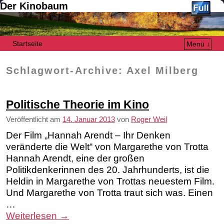
Der Kinobaum
Startseite
Menü ↓
Zum Inhalt wechseln
Zum sekundären Inhalt wechseln
Schlagwort-Archive:
Axel Milberg
Politische Theorie im Kino
Veröffentlicht am
14. Januar 2013
von
Roger Weil
Der Film „Hannah Arendt – Ihr Denken
veränderte die Welt“ von Margarethe von Trotta
Hannah Arendt, eine der großen
Politikdenkerinnen des 20. Jahrhunderts, ist die
Heldin in Margarethe von Trottas neuestem Film.
Und Margarethe von Trotta traut sich was. Einen
…
Weiterlesen
→