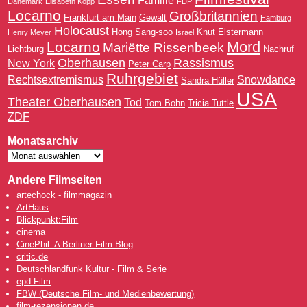
Familie
Dänemark
Elisabeth Kopp
FDP
Locarno
Großbritannien
Frankfurt am Main
Gewalt
Hamburg
Holocaust
Hong Sang-soo
Knut Elstermann
Henry Meyer
Israel
Mord
Locarno
Mariëtte Rissenbeek
Lichtburg
Nachruf
Oberhausen
Rassismus
New York
Peter Carp
Ruhrgebiet
Rechtsextremismus
Snowdance
Sandra Hüller
USA
Theater Oberhausen
Tod
Tom Bohn
Tricia Tuttle
ZDF
Monatsarchiv
Andere Filmseiten
artechock - filmmagazin
ArtHaus
Blickpunkt:Film
cinema
CinePhil: A Berliner Film Blog
critic.de
Deutschlandfunk Kultur - Film & Serie
epd Film
FBW (Deutsche Film- und Medienbewertung)
film-rezensionen.de