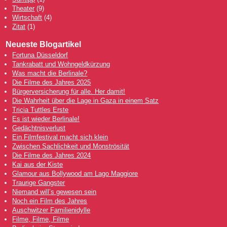
Theater
(9)
Wirtschaft
(4)
Zitat
(1)
Neueste Blogartikel
Fortuna Düsseldorf
Tankrabatt und Wohngeldkürzung
Was macht die Berlinale?
Die Filme des Jahres 2025
Bürgerversicherung für alle. Her damit!
Die Wahrheit über die Lage in Gaza in einem Satz
Tricia Tuttles Erste
Es ist wieder Berlinale!
Gedächtnisverlust
Ein Filmfestival macht sich klein
Zwischen Sachlichkeit und Monströsität
Die Filme des Jahres 2024
Kai aus der Kiste
Glamour aus Bollywood am Lago Maggiore
Traurige Gangster
Niemand will’s gewesen sein
Noch ein Film des Jahres
Auschwitzer Familienidylle
Filme, Filme, Filme