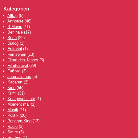
Kategorien
Alltag
(5)
Arthouse
(48)
B-Movie
(11)
Berlinale
(17)
Buch
(22)
Dialog
(1)
Editorial
(1)
Fernsehen
(13)
Filme des Jahres
(3)
Filmfestival
(29)
Fußball
(3)
Journalismus
(5)
Kabarett
(2)
Kino
(55)
Krimi
(31)
Kurzgeschichte
(1)
Moment mal
(1)
Musik
(11)
Politik
(26)
Popcorn-Kino
(13)
Radio
(3)
Satire
(3)
Surftipp
(1)