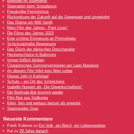
Berlinale im Sturmwind
Stagnation beim Snowdance
Freudvoller Feminismus
Rückwirkung der Zukunft auf die Gegenwart und umgekehrt
Das Drama um Milli Vanilli
Mein Film des Jahres: „Past Lives“
Die Filme des Jahres 2023
Eine schöne Erinnerung an Pimmelgate
Schicksalshafte Begegnung
Das Glück der dänischen Dorschangler
Heckenschütze in Baltimore
Immer höflich bleiben
Cineastisches Sommervergnügen am Lago Maggiore
An diesem Film führt kein Weg vorbei
Dieses Jahr in Karlsbad
Schule – ein Ort des Schreckens
Isabelle Huppert als „Die Gewerkschafterin“
Der Berlinale-Bär brummt wieder
Film Noir aus Südkorea
Klein, fein und weitaus besser als erwartet
Spannendes Grau
Neueste Kommentare
Frank Kulessa
zu
Ein Volk, ein Reich, ein Liebesprediger
Kai
zu
29 Jahre danach