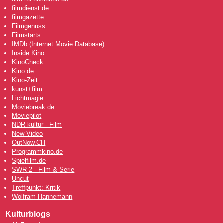
filmdienst.de
filmgazette
Filmgenuss
Filmstarts
IMDb (Internet Movie Database)
Inside Kino
KinoCheck
Kino.de
Kino-Zeit
kunst+film
Lichtmagie
Moviebreak.de
Moviepilot
NDR kultur - Film
New Video
OutNow
.CH
Programmkino.de
Spielfilm.de
SWR 2 - Film & Serie
Uncut
Treffpunkt: Kritik
Wolfram Hannemann
Kulturblogs