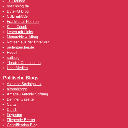
11 Freunde
boschblog.de
ByteFM Blog
CULTurMAG
Frankfurter Notizen
Krimi-Couch
Lesen mit Links
Monarchie & Alltag
Notizen aus der Unterwelt
perlentaucher.de
Recoil
satt.org
Theater Oberhausen
Über Medien
Politische Blogs
Aktuelle Sozialpolitik
altonabloggt
Amadeu Antonio Stiftung
Berliner Gazette
Carta
DL 21
Feynsinn
Fliegende Bretter
Gentrification Blog