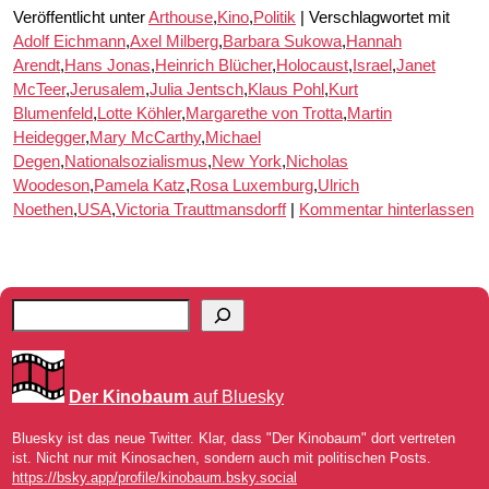
Veröffentlicht unter
Arthouse
,
Kino
,
Politik
|
Verschlagwortet mit
Adolf Eichmann
,
Axel Milberg
,
Barbara Sukowa
,
Hannah
Arendt
,
Hans Jonas
,
Heinrich Blücher
,
Holocaust
,
Israel
,
Janet
McTeer
,
Jerusalem
,
Julia Jentsch
,
Klaus Pohl
,
Kurt
Blumenfeld
,
Lotte Köhler
,
Margarethe von Trotta
,
Martin
Heidegger
,
Mary McCarthy
,
Michael
Degen
,
Nationalsozialismus
,
New York
,
Nicholas
Woodeson
,
Pamela Katz
,
Rosa Luxemburg
,
Ulrich
Noethen
,
USA
,
Victoria Trauttmansdorff
|
Kommentar hinterlassen
Der Kinobaum
auf Bluesky
Bluesky ist das neue Twitter. Klar, dass "Der Kinobaum" dort vertreten
ist. Nicht nur mit Kinosachen, sondern auch mit politischen Posts.
https://bsky.app/profile/kinobaum.bsky.social