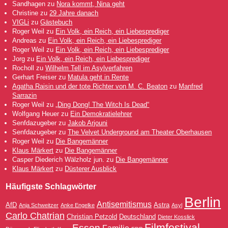
Sandhagen
zu
Nora kommt, Nina geht
Christine
zu
29 Jahre danach
VIGLi
zu
Gästebuch
Roger Weil
zu
Ein Volk, ein Reich, ein Liebesprediger
Andreas
zu
Ein Volk, ein Reich, ein Liebesprediger
Roger Weil
zu
Ein Volk, ein Reich, ein Liebesprediger
Jorg
zu
Ein Volk, ein Reich, ein Liebesprediger
Rocholl
zu
Wilhelm Tell im Asylverfahren
Gerhart Freiser
zu
Matula geht in Rente
Agatha Raisin und der tote Richter von M. C. Beaton
zu
Manfred
Sarrazin
Roger Weil
zu
„Ding Dong! The Witch Is Dead“
Wolfgang Heuer
zu
Ein Demokratielehrer
Senfdazugeber
zu
Jakob Arjouni
Senfdazugeber
zu
The Velvet Underground am Theater Oberhausen
Roger Weil
zu
Die Bangemänner
Klaus Märkert
zu
Die Bangemänner
Casper Diederich Wälzholz jun.
zu
Die Bangemänner
Klaus Märkert
zu
Düsterer Ausblick
Häufigste Schlagwörter
Berlin
Antisemitismus
AfD
Astra
Anja Schweitzer
Anke Engelke
Asyl
Carlo Chatrian
Christian Petzold
Deutschland
Dieter Kosslick
Filmfestival
Essen