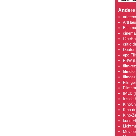
Andere 
artecho
ArtHau
Blickpu
cinema
CinePhi
critic.d
Deutsch
epd Fi
FBW (D
film-re
filmdie
filmgaz
Filmge
Filmsta
IMDb (I
Inside 
KinoCh
Kino.d
Kino-Ze
kunst+f
Lichtm
Movieb