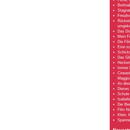
Berlina
Stagna
Freudv
Rückwir
umgeke
Das Dra
Mein Fi
Die Fi
Eine s
Schick
Das Gl
Hecken
Immer h
Cineas
Maggio
An dies
Dieses 
Schule 
Isabell
Der Ber
Film No
Klein, 
Spanne