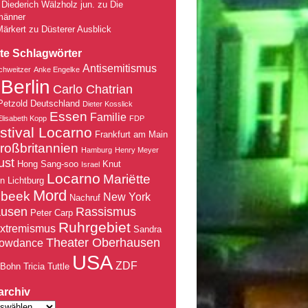
Diederich Wälzholz jun.
zu
Die
männer
Märkert
zu
Düsterer Ausblick
te Schlagwörter
Antisemitismus
chweitzer
Anke Engelke
Berlin
Carlo Chatrian
Petzold
Deutschland
Dieter Kosslick
Essen
Familie
Elisabeth Kopp
FDP
stival Locarno
Frankfurt am Main
roßbritannien
Hamburg
Henry Meyer
ust
Hong Sang-soo
Knut
Israel
Locarno
Mariëtte
nn
Lichtburg
Mord
nbeek
New York
Nachruf
ausen
Rassismus
Peter Carp
Ruhrgebiet
xtremismus
Sandra
Theater Oberhausen
owdance
USA
ZDF
 Bohn
Tricia Tuttle
archiv