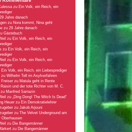
e Kommentare
Kulessa
zu
Ein Volk, ein Reich, ein
rediger
29 Jahre danach
gen
zu
Nora kommt, Nina geht
ne
zu
29 Jahre danach
zu
Gästebuch
Weil
zu
Ein Volk, ein Reich, ein
rediger
s
zu
Ein Volk, ein Reich, ein
rediger
Weil
zu
Ein Volk, ein Reich, ein
rediger
u
Ein Volk, ein Reich, ein Liebesprediger
zu
Wilhelm Tell im Asylverfahren
 Freiser
zu
Matula geht in Rente
Raisin und der tote Richter von M. C.
zu
Manfred Sarrazin
Weil
zu
„Ding Dong! The Witch Is Dead“
ng Heuer
zu
Ein Demokratielehrer
zugeber
zu
Jakob Arjouni
zugeber
zu
The Velvet Underground am
r Oberhausen
Weil
zu
Die Bangemänner
Märkert
zu
Die Bangemänner