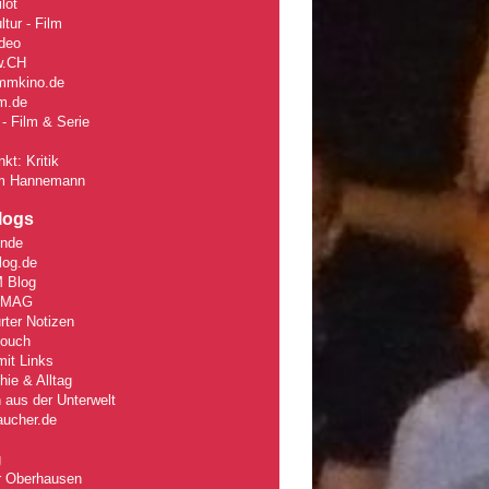
lot
tur - Film
deo
w
.CH
mmkino.de
lm.de
- Film & Serie
kt: Kritik
m Hannemann
logs
unde
log.de
 Blog
rMAG
rter Notizen
Couch
it Links
ie & Alltag
 aus der Unterwelt
aucher.de
g
r Oberhausen