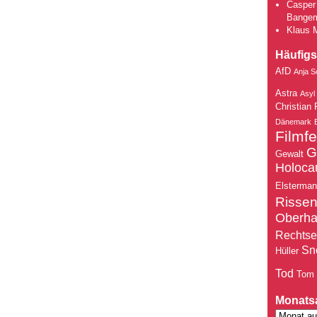
Casper 
Bange
Klaus 
Häufigs
AfD
Anja S
Astra
Asyl
Christian 
Dänemark
Filmfe
G
Gewalt
Holoca
Elsterma
Risse
Oberh
Rechtse
Sn
Hüller
Tod
Tom
Monats