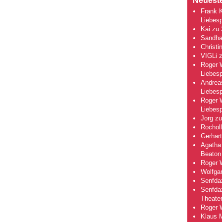
Neuest
Frank 
Liebesp
Kai
zu
Sandha
Christi
VIGLi
Roger 
Liebesp
Andrea
Liebesp
Roger 
Liebesp
Jorg
z
Rocholl
Gerhart
Agatha 
Beaton
Roger 
Wolfga
Senfda
Senfda
Theate
Roger 
Klaus 