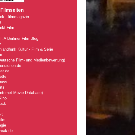
Filmseiten
ck - filmmagazin
s
nkt:Film
l: A Berliner Film Blog
e
landfunk Kultur - Film & Serie
lm
eutsche Film- und Medienbewertung)
zensionen.de
nst.de
ette
nuss
rts
nternet Movie Database)
Kino
eck
e
it
ilm
agie
reak.de