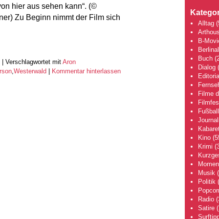
n hier aus sehen kann“. (©
Kategor
er) Zu Beginn nimmt der Film sich
Alltag
(
Arthou
B-Movi
Berlina
Buch
(2
|
Verschlagwortet mit
Aron
Dialog
(
rson
,
Westerwald
|
Kommentar hinterlassen
Editoria
Fernse
Filme 
Filmfes
Fußball
Journa
Kabaret
Kino
(5
Krimi
(3
Kurzge
Moment
Musik
(
Politik
(
Popcor
Radio
(
Satire
(
Surftip