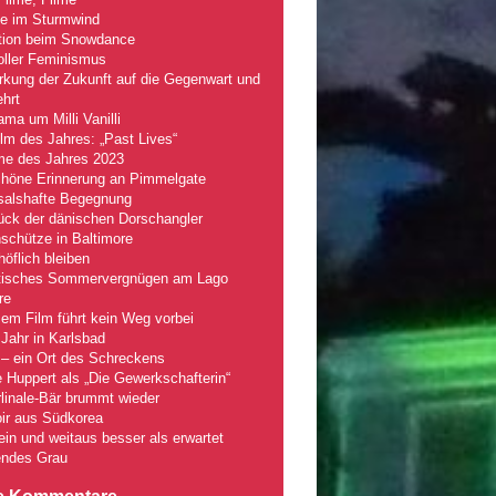
le im Sturmwind
tion beim Snowdance
oller Feminismus
kung der Zukunft auf die Gegenwart und
hrt
ma um Milli Vanilli
lm des Jahres: „Past Lives“
lme des Jahres 2023
chöne Erinnerung an Pimmelgate
salshafte Begegnung
ück der dänischen Dorschangler
schütze in Baltimore
öflich bleiben
tisches Sommervergnügen am Lago
re
em Film führt kein Weg vorbei
Jahr in Karlsbad
– ein Ort des Schreckens
e Huppert als „Die Gewerkschafterin“
linale-Bär brummt wieder
ir aus Südkorea
fein und weitaus besser als erwartet
ndes Grau