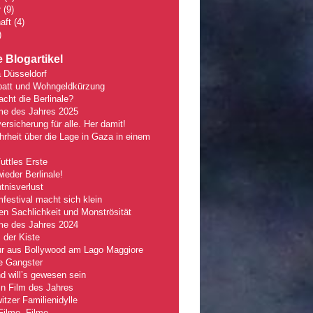
r
(9)
aft
(4)
)
 Blogartikel
 Düsseldorf
batt und Wohngeldkürzung
ht die Berlinale?
lme des Jahres 2025
ersicherung für alle. Her damit!
rheit über die Lage in Gaza in einem
Tuttles Erste
wieder Berlinale!
nisverlust
mfestival macht sich klein
n Sachlichkeit und Monströsität
lme des Jahres 2024
 der Kiste
r aus Bollywood am Lago Maggiore
e Gangster
 will’s gewesen sein
n Film des Jahres
tzer Familienidylle
Filme, Filme