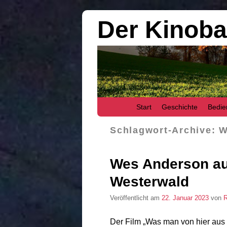
Der Kinob
Zum Inhalt wechseln
Zum sekundären Inhalt wechseln
Start
Geschichte
Bedie
Schlagwort-Archive:
W
Wes Anderson a
Westerwald
Veröffentlicht am
22. Januar 2023
von
R
Der Film „Was man von hier au