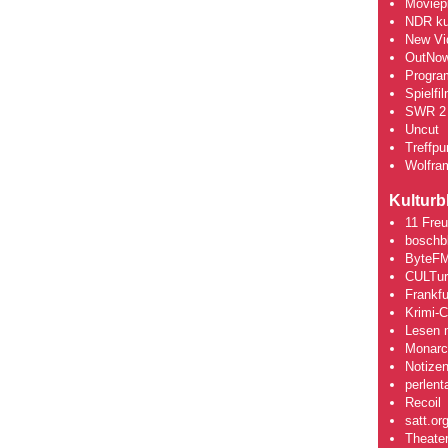
Moviepi
NDR kul
New Vi
OutNo
Progra
Spielfi
SWR 2 
Uncut
Treffpun
Wolfra
Kulturb
11 Fre
boschb
ByteFM
CULTu
Frankfu
Krimi-
Lesen m
Monarch
Notizen
perlent
Recoil
satt.or
Theate