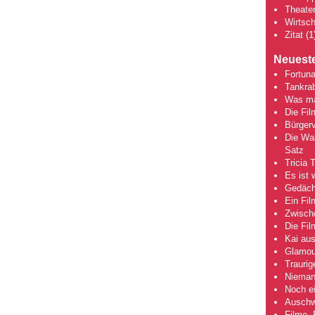
Theate
Wirtsch
Zitat
(1
Neueste
Fortuna
Tankra
Was mac
Die Fi
Bürgerv
Die Wah
Satz
Tricia 
Es ist 
Gedächt
Ein Fil
Zwische
Die Fi
Kai aus
Glamou
Traurig
Niemand
Noch ei
Auschwi
Filme, 