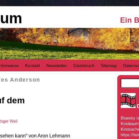
aum
Ein 
nhinweise
Kontakt
Newsletter
Gästebuch
Sitemap
Datensc
es Anderson
uf dem
Bluesky is
oger Weil
Kinobaum" 
Kinosache
https://bs
s sehen kann“ von Aron Lehmann