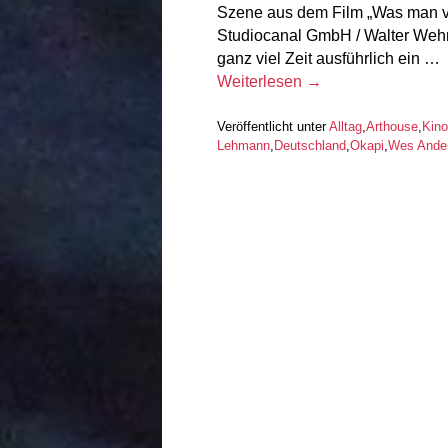
Szene aus dem Film „Was man vo
Studiocanal GmbH / Walter Wehn
ganz viel Zeit ausführlich ein …
Weiterlesen
→
Veröffentlicht unter
Alltag
,
Arthouse
,
Kino
Lehmann
,
Deutschland
,
Okapi
,
Wes Ande