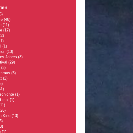
ien
5)
se
(48)
e
(11)
le
(17)
2)
1)
l
(1)
hen
(13)
des Jahres
(3)
tival
(29)
(3)
lismus
(5)
t
(2)
5)
1)
schichte
(1)
 mal
(1)
11)
26)
n-Kino
(13)
3)
3)
p
(1)