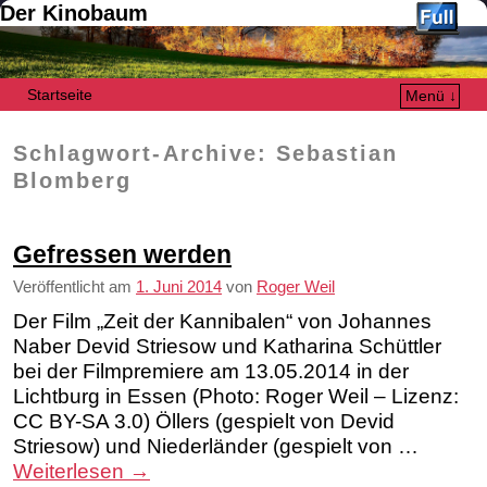
Der Kinobaum
Startseite
Menü ↓
Zum Inhalt wechseln
Zum sekundären Inhalt wechseln
Schlagwort-Archive:
Sebastian
Blomberg
Gefressen werden
Veröffentlicht am
1. Juni 2014
von
Roger Weil
Der Film „Zeit der Kannibalen“ von Johannes
Naber Devid Striesow und Katharina Schüttler
bei der Filmpremiere am 13.05.2014 in der
Lichtburg in Essen (Photo: Roger Weil – Lizenz:
CC BY-SA 3.0) Öllers (gespielt von Devid
Striesow) und Niederländer (gespielt von …
Weiterlesen
→