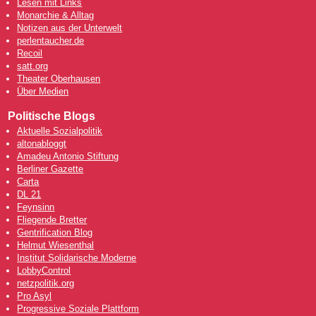
Lesen mit Links
Monarchie & Alltag
Notizen aus der Unterwelt
perlentaucher.de
Recoil
satt.org
Theater Oberhausen
Über Medien
Politische Blogs
Aktuelle Sozialpolitik
altonabloggt
Amadeu Antonio Stiftung
Berliner Gazette
Carta
DL 21
Feynsinn
Fliegende Bretter
Gentrification Blog
Helmut Wiesenthal
Institut Solidarische Moderne
LobbyControl
netzpolitik.org
Pro Asyl
Progressive Soziale Plattform