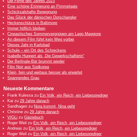
Die Filme des Jahres 2023
Eine schöne Erinnerung an Pimmelgate
Schicksalshafte Begegnung
Das Glück der dänischen Dorschangler
Heckenschütze in Baltimore
Immer höflich bleiben
Cineastisches Sommervergnügen am Lago Maggiore
An diesem Film führt kein Weg vorbei
Dieses Jahr in Karlsbad
Schule – ein Ort des Schreckens
Isabelle Huppert als „Die Gewerkschafterin“
Der Berlinale-Bär brummt wieder
Film Noir aus Südkorea
Klein, fein und weitaus besser als erwartet
Spannendes Grau
Neueste Kommentare
Frank Kulessa
zu
Ein Volk, ein Reich, ein Liebesprediger
Kai
zu
29 Jahre danach
Sandhagen
zu
Nora kommt, Nina geht
Christine
zu
29 Jahre danach
VIGLi
zu
Gästebuch
Roger Weil
zu
Ein Volk, ein Reich, ein Liebesprediger
Andreas
zu
Ein Volk, ein Reich, ein Liebesprediger
Roger Weil
zu
Ein Volk, ein Reich, ein Liebesprediger