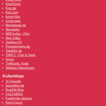
KinoCheck
Kino.de
Kino-Zeit
kunst+film
Lichtmagie
Moviebreak.de
Moviepilot
NDR kultur - Film
New Video
OutNow
.CH
Programmkino.de
Spielfilm.de
SWR 2 - Film & Serie
Uncut
Treffpunkt: Kritik
Wolfram Hannemann
Kulturblogs
11 Freunde
boschblog.de
ByteFM Blog
CULTurMAG
Frankfurter Notizen
Krimi-Couch