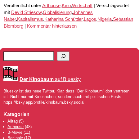
Veröffentlicht unter
Arthouse
,
Kino
,
Wirtschaft
|
Verschlagwortet
mit
Devid Striesow
,
Globalisierung
,
Johannes
Naber
,
Kapitalismus
,
Katharina Schüttler
,
Lagos
,
Nigeria
,
Sebastian
Blomberg
|
Kommentar hinterlassen
Der Kinobaum
auf Bluesky
Bluesky ist das neue Twitter. Klar, dass "Der Kinobaum" dort vertreten
ist. Nicht nur mit Kinosachen, sondern auch mit politischen Posts.
https://bsky.app/profile/kinobaum.bsky.social
Kategorien
Alltag
(5)
Arthouse
(48)
B-Movie
(11)
Berlinale
(17)