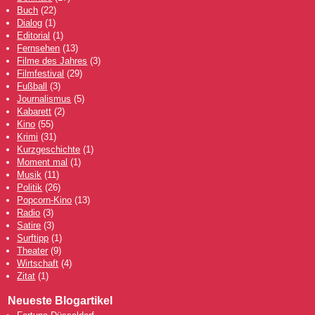
Buch
(22)
Dialog
(1)
Editorial
(1)
Fernsehen
(13)
Filme des Jahres
(3)
Filmfestival
(29)
Fußball
(3)
Journalismus
(5)
Kabarett
(2)
Kino
(55)
Krimi
(31)
Kurzgeschichte
(1)
Moment mal
(1)
Musik
(11)
Politik
(26)
Popcorn-Kino
(13)
Radio
(3)
Satire
(3)
Surftipp
(1)
Theater
(9)
Wirtschaft
(4)
Zitat
(1)
Neueste Blogartikel