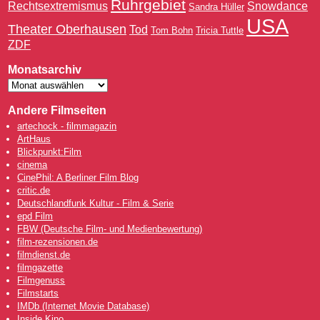
Ruhrgebiet
Rechtsextremismus
Snowdance
Sandra Hüller
USA
Theater Oberhausen
Tod
Tom Bohn
Tricia Tuttle
ZDF
Monatsarchiv
Andere Filmseiten
artechock - filmmagazin
ArtHaus
Blickpunkt:Film
cinema
CinePhil: A Berliner Film Blog
critic.de
Deutschlandfunk Kultur - Film & Serie
epd Film
FBW (Deutsche Film- und Medienbewertung)
film-rezensionen.de
filmdienst.de
filmgazette
Filmgenuss
Filmstarts
IMDb (Internet Movie Database)
Inside Kino