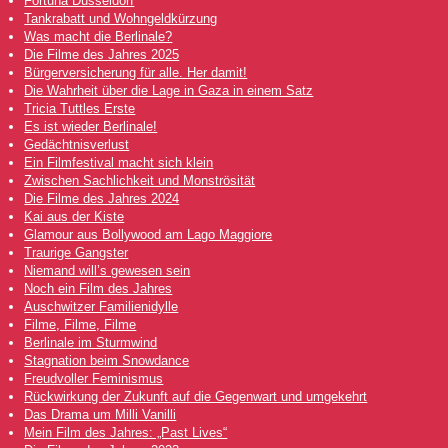
Fortuna Düsseldorf
Tankrabatt und Wohngeldkürzung
Was macht die Berlinale?
Die Filme des Jahres 2025
Bürgerversicherung für alle. Her damit!
Die Wahrheit über die Lage in Gaza in einem Satz
Tricia Tuttles Erste
Es ist wieder Berlinale!
Gedächtnisverlust
Ein Filmfestival macht sich klein
Zwischen Sachlichkeit und Monströsität
Die Filme des Jahres 2024
Kai aus der Kiste
Glamour aus Bollywood am Lago Maggiore
Traurige Gangster
Niemand will’s gewesen sein
Noch ein Film des Jahres
Auschwitzer Familienidylle
Filme, Filme, Filme
Berlinale im Sturmwind
Stagnation beim Snowdance
Freudvoller Feminismus
Rückwirkung der Zukunft auf die Gegenwart und umgekehrt
Das Drama um Milli Vanilli
Mein Film des Jahres: „Past Lives“