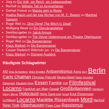
Jorg
zu
Ein Volk, ein Reich, ein Liebesprediger
Rocholl
zu
Wilhelm Tell im Asylverfahren
Gerhart Freiser
zu
Matula geht in Rente
Agatha Raisin und der tote Richter von M. C. Beaton
zu
Manfred
Sarrazin
Roger Weil
zu
„Ding Dong! The Witch Is Dead“
Wolfgang Heuer
zu
Ein Demokratielehrer
Senfdazugeber
zu
Jakob Arjouni
Senfdazugeber
zu
The Velvet Underground am Theater Oberhausen
Roger Weil
zu
Die Bangemänner
Klaus Märkert
zu
Die Bangemänner
Casper Diederich Wälzholz jun.
zu
Die Bangemänner
Klaus Märkert
zu
Düsterer Ausblick
Häufigste Schlagwörter
Berlin
Antisemitismus
AfD
Astra
Anja Schweitzer
Anke Engelke
Asyl
Carlo Chatrian
Christian Petzold
Deutschland
Dieter Kosslick
Filmfestival
Essen
Familie
Dänemark
Elisabeth Kopp
FDP
Locarno
Großbritannien
Frankfurt am Main
Gewalt
Hamburg
Holocaust
Hong Sang-soo
Knut Elstermann
Henry Meyer
Israel
Mord
Locarno
Mariëtte Rissenbeek
Lichtburg
Nachruf
Oberhausen
Rassismus
New York
Peter Carp