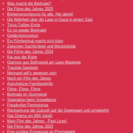
Was macht die Berlinale?
Die Filme des Jahres 2025
Bürgerversicherung für alle. Her damit!
Die Wahrheit über die Lage in Gaza in einem Satz
Tricia Tuttles Erste
Es ist wieder Berlinale!
Gedächtnisverlust
Ein Filmfestival macht sich klein
Zwischen Sachlichkeit und Monströsität
Die Filme des Jahres 2024
Kai aus der Kiste
Glamour aus Bollywood am Lago Maggiore
Traurige Gangster
Niemand will’s gewesen sein
Noch ein Film des Jahres
Auschwitzer Familienidylle
Filme, Filme, Filme
Berlinale im Sturmwind
Stagnation beim Snowdance
Freudvoller Feminismus
Rückwirkung der Zukunft auf die Gegenwart und umgekehrt
Das Drama um Milli Vanilli
Mein Film des Jahres: „Past Lives“
Die Filme des Jahres 2023
Eine schöne Erinnerung an Pimmelgate