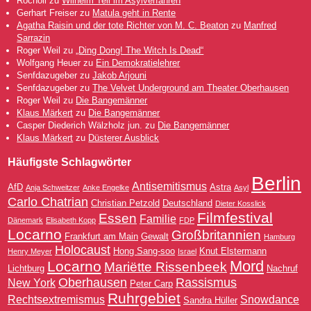
Rocholl
zu
Wilhelm Tell im Asylverfahren
Gerhart Freiser
zu
Matula geht in Rente
Agatha Raisin und der tote Richter von M. C. Beaton
zu
Manfred
Sarrazin
Roger Weil
zu
„Ding Dong! The Witch Is Dead“
Wolfgang Heuer
zu
Ein Demokratielehrer
Senfdazugeber
zu
Jakob Arjouni
Senfdazugeber
zu
The Velvet Underground am Theater Oberhausen
Roger Weil
zu
Die Bangemänner
Klaus Märkert
zu
Die Bangemänner
Casper Diederich Wälzholz jun.
zu
Die Bangemänner
Klaus Märkert
zu
Düsterer Ausblick
Häufigste Schlagwörter
Berlin
Antisemitismus
AfD
Astra
Anja Schweitzer
Anke Engelke
Asyl
Carlo Chatrian
Christian Petzold
Deutschland
Dieter Kosslick
Filmfestival
Essen
Familie
Dänemark
Elisabeth Kopp
FDP
Locarno
Großbritannien
Frankfurt am Main
Gewalt
Hamburg
Holocaust
Hong Sang-soo
Knut Elstermann
Henry Meyer
Israel
Mord
Locarno
Mariëtte Rissenbeek
Lichtburg
Nachruf
Oberhausen
Rassismus
New York
Peter Carp
Ruhrgebiet
Rechtsextremismus
Snowdance
Sandra Hüller