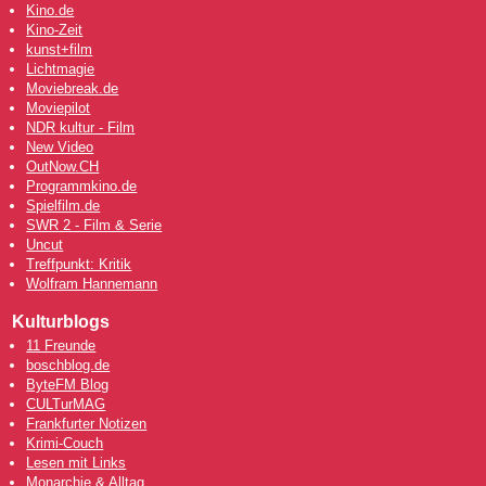
Kino.de
Kino-Zeit
kunst+film
Lichtmagie
Moviebreak.de
Moviepilot
NDR kultur - Film
New Video
OutNow
.CH
Programmkino.de
Spielfilm.de
SWR 2 - Film & Serie
Uncut
Treffpunkt: Kritik
Wolfram Hannemann
Kulturblogs
11 Freunde
boschblog.de
ByteFM Blog
CULTurMAG
Frankfurter Notizen
Krimi-Couch
Lesen mit Links
Monarchie & Alltag