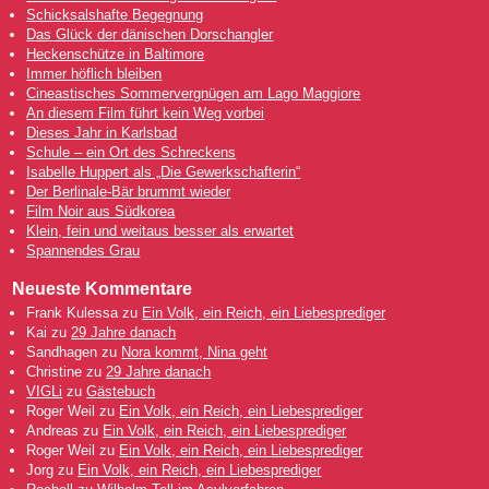
Schicksalshafte Begegnung
Das Glück der dänischen Dorschangler
Heckenschütze in Baltimore
Immer höflich bleiben
Cineastisches Sommervergnügen am Lago Maggiore
An diesem Film führt kein Weg vorbei
Dieses Jahr in Karlsbad
Schule – ein Ort des Schreckens
Isabelle Huppert als „Die Gewerkschafterin“
Der Berlinale-Bär brummt wieder
Film Noir aus Südkorea
Klein, fein und weitaus besser als erwartet
Spannendes Grau
Neueste Kommentare
Frank Kulessa
zu
Ein Volk, ein Reich, ein Liebesprediger
Kai
zu
29 Jahre danach
Sandhagen
zu
Nora kommt, Nina geht
Christine
zu
29 Jahre danach
VIGLi
zu
Gästebuch
Roger Weil
zu
Ein Volk, ein Reich, ein Liebesprediger
Andreas
zu
Ein Volk, ein Reich, ein Liebesprediger
Roger Weil
zu
Ein Volk, ein Reich, ein Liebesprediger
Jorg
zu
Ein Volk, ein Reich, ein Liebesprediger