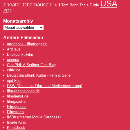
USA
Theater Oberhausen
Tod
Tom Bohn
Tricia Tuttle
ZDF
Monatsarchiv
Andere Filmseiten
artechock - filmmagazin
ArtHaus
Blickpunkt:Film
cinema
CinePhil: A Berliner Film Blog
critic.de
Deutschlandfunk Kultur - Film & Serie
epd Film
FBW (Deutsche Film- und Medienbewertung)
film-rezensionen.de
filmdienst.de
filmgazette
Filmgenuss
Filmstarts
IMDb (Internet Movie Database)
Inside Kino
KinoCheck