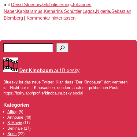
mit
Devid Striesow
,
Globalisierung
,
Johannes
Naber
,
Kapitalismus
,
Katharina Schüttler
,
Lagos
,
Nigeria
,
Sebastian
Blomberg
|
Kommentar hinterlassen
Der Kinobaum
auf Bluesky
Bluesky ist das neue Twitter. Klar, dass "Der Kinobaum" dort vertreten
ist. Nicht nur mit Kinosachen, sondern auch mit politischen Posts.
https://bsky.app/profile/kinobaum.bsky.social
Kategorien
Alltag
(5)
Arthouse
(48)
B-Movie
(11)
Berlinale
(17)
Buch
(22)