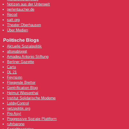
Notizen aus der Unterwelt
perlentaucher.de
Recoil
satt.org
Theater Oberhausen
Über Medien
Politische Blogs
Aktuelle Sozialpolitik
altonabloggt
Amadeu Antonio Stiftung
Berliner Gazette
Carta
DL 21
Feynsinn
Fliegende Bretter
Gentrification Blog
Helmut Wiesenthal
Institut Solidarische Moderne
LobbyControl
netzpolitik.org
Pro Asyl
Progressive Soziale Plattform
ruhrbarone