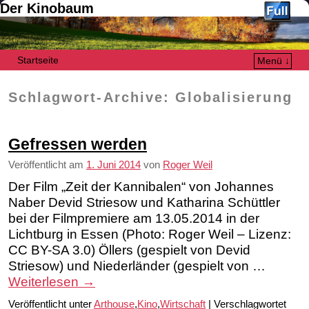
Der Kinobaum
Startseite
Menü ↓
Zum Inhalt wechseln
Zum sekundären Inhalt wechseln
Schlagwort-Archive:
Globalisierung
Gefressen werden
Veröffentlicht am
1. Juni 2014
von
Roger Weil
Der Film „Zeit der Kannibalen“ von Johannes
Naber Devid Striesow und Katharina Schüttler
bei der Filmpremiere am 13.05.2014 in der
Lichtburg in Essen (Photo: Roger Weil – Lizenz:
CC BY-SA 3.0) Öllers (gespielt von Devid
Striesow) und Niederländer (gespielt von …
Weiterlesen
→
Veröffentlicht unter
Arthouse
,
Kino
,
Wirtschaft
|
Verschlagwortet