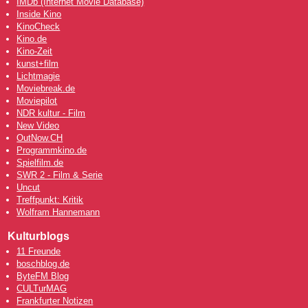
IMDb (Internet Movie Database)
Inside Kino
KinoCheck
Kino.de
Kino-Zeit
kunst+film
Lichtmagie
Moviebreak.de
Moviepilot
NDR kultur - Film
New Video
OutNow
.CH
Programmkino.de
Spielfilm.de
SWR 2 - Film & Serie
Uncut
Treffpunkt: Kritik
Wolfram Hannemann
Kulturblogs
11 Freunde
boschblog.de
ByteFM Blog
CULTurMAG
Frankfurter Notizen