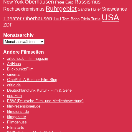
Oberhausen
Rassismus
New York
Peter Carp
Ruhrgebiet
Rechtsextremismus
Snowdance
Sandra Hüller
USA
Theater Oberhausen
Tod
Tom Bohn
Tricia Tuttle
ZDF
Monatsarchiv
Andere Filmseiten
artechock - filmmagazin
ArtHaus
Blickpunkt:Film
cinema
CinePhil: A Berliner Film Blog
critic.de
Deutschlandfunk Kultur - Film & Serie
epd Film
FBW (Deutsche Film- und Medienbewertung)
film-rezensionen.de
filmdienst.de
filmgazette
Filmgenuss
Filmstarts