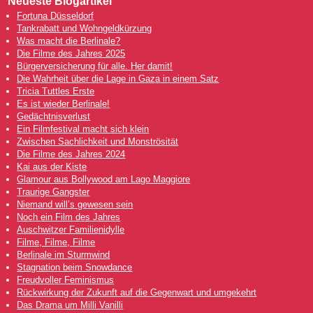
Neueste Blogartikel
Fortuna Düsseldorf
Tankrabatt und Wohngeldkürzung
Was macht die Berlinale?
Die Filme des Jahres 2025
Bürgerversicherung für alle. Her damit!
Die Wahrheit über die Lage in Gaza in einem Satz
Tricia Tuttles Erste
Es ist wieder Berlinale!
Gedächtnisverlust
Ein Filmfestival macht sich klein
Zwischen Sachlichkeit und Monströsität
Die Filme des Jahres 2024
Kai aus der Kiste
Glamour aus Bollywood am Lago Maggiore
Traurige Gangster
Niemand will’s gewesen sein
Noch ein Film des Jahres
Auschwitzer Familienidylle
Filme, Filme, Filme
Berlinale im Sturmwind
Stagnation beim Snowdance
Freudvoller Feminismus
Rückwirkung der Zukunft auf die Gegenwart und umgekehrt
Das Drama um Milli Vanilli