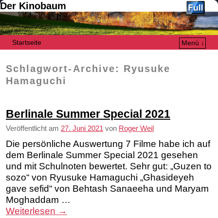
Der Kinobaum
Startseite
Menü ↓
Zum Inhalt wechseln
Zum sekundären Inhalt wechseln
Schlagwort-Archive:
Ryusuke
Hamaguchi
Berlinale Summer Special 2021
Veröffentlicht am
27. Juni 2021
von
Roger Weil
Die persönliche Auswertung 7 Filme habe ich auf
dem Berlinale Summer Special 2021 gesehen
und mit Schulnoten bewertet. Sehr gut: „Guzen to
sozo“ von Ryusuke Hamaguchi „Ghasideyeh
gave sefid“ von Behtash Sanaeeha und Maryam
Moghaddam …
Weiterlesen
→