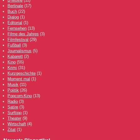
B-Movie
(11)
Berlinale
(17)
Buch
(22)
Dialog
(1)
Editorial
(1)
Fernsehen
(13)
Filme des Jahres
(3)
Filmfestival
(29)
Fußball
(3)
Journalismus
(5)
Kabarett
(2)
Kino
(55)
Krimi
(31)
Kurzgeschichte
(1)
Moment mal
(1)
Musik
(11)
Politik
(26)
Popcorn-Kino
(13)
Radio
(3)
Satire
(3)
Surftipp
(1)
Theater
(9)
Wirtschaft
(4)
Zitat
(1)