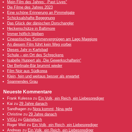
Mein Film des Jahres: „Past Lives“
Die Filme des Jahres 2023
Eine schöne Erinnerung an Pimmelgate
Schicksalshafte Begegnung
Das Glück der dänischen Dorschangler
Heckenschütze in Baltimore
Immer höflich bleiben
Cineastisches Sommervergnügen am Lago Maggiore
An diesem Film führt kein Weg vorbei
Dieses Jahr in Karlsbad
Schule – ein Ort des Schreckens
Isabelle Huppert als „Die Gewerkschafterin“
Der Berlinale-Bär brummt wieder
Film Noir aus Südkorea
Klein, fein und weitaus besser als erwartet
Spannendes Grau
Neueste Kommentare
Frank Kulessa
zu
Ein Volk, ein Reich, ein Liebesprediger
Kai
zu
29 Jahre danach
Sandhagen
zu
Nora kommt, Nina geht
Christine
zu
29 Jahre danach
VIGLi
zu
Gästebuch
Roger Weil
zu
Ein Volk, ein Reich, ein Liebesprediger
Andreas
zu
Ein Volk, ein Reich, ein Liebesprediger