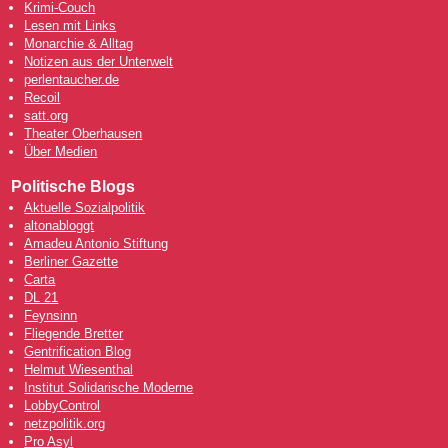
Krimi-Couch
Lesen mit Links
Monarchie & Alltag
Notizen aus der Unterwelt
perlentaucher.de
Recoil
satt.org
Theater Oberhausen
Über Medien
Politische Blogs
Aktuelle Sozialpolitik
altonabloggt
Amadeu Antonio Stiftung
Berliner Gazette
Carta
DL 21
Feynsinn
Fliegende Bretter
Gentrification Blog
Helmut Wiesenthal
Institut Solidarische Moderne
LobbyControl
netzpolitik.org
Pro Asyl