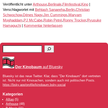
Veröffentlicht unter
Arthouse
,
Berlinale
,
Filmfestival
,
Kino
|
Verschlagwortet mit
Behtash Sanaeeha
,
Berlin
,
Christian
Schwochow
,
Dénes Nagy
,
Jim Cummings
,
Maryam
Moghaddam
,
PJ McCabe
,
Robin Petré
,
Ronny Trocker
,
Ryusuke
Hamaguchi
|
Kommentar hinterlassen
Der Kinobaum
auf Bluesky
Bluesky ist das neue Twitter. Klar, dass "Der Kinobaum" dort vertreten
ist. Nicht nur mit Kinosachen, sondern auch mit politischen Posts.
https://bsky.app/profile/kinobaum.bsky.social
Kategorien
Alltag
(5)
Arthouse
(48)