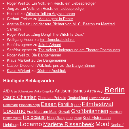
Roger Weil
zu
Ein Volk, ein Reich, ein Liebesprediger
Jorg
zu
Ein Volk, ein Reich, ein Liebesprediger
Rocholl
zu
Wilhelm Tell im Asylverfahren
Gerhart Freiser
zu
Matula geht in Rente
Agatha Raisin und der tote Richter von M. C. Beaton
zu
Manfred
Sarrazin
Roger Weil
zu
„Ding Dong! The Witch Is Dead“
Wolfgang Heuer
zu
Ein Demokratielehrer
Senfdazugeber
zu
Jakob Arjouni
Senfdazugeber
zu
The Velvet Underground am Theater Oberhausen
Roger Weil
zu
Die Bangemänner
Klaus Märkert
zu
Die Bangemänner
Casper Diederich Wälzholz jun.
zu
Die Bangemänner
Klaus Märkert
zu
Düsterer Ausblick
Häufigste Schlagwörter
Berlin
Antisemitismus
AfD
Astra
Anja Schweitzer
Anke Engelke
Asyl
Carlo Chatrian
Christian Petzold
Deutschland
Dieter Kosslick
Filmfestival
Essen
Familie
Dänemark
Elisabeth Kopp
FDP
Locarno
Großbritannien
Frankfurt am Main
Gewalt
Hamburg
Holocaust
Hong Sang-soo
Knut Elstermann
Henry Meyer
Israel
Mord
Locarno
Mariëtte Rissenbeek
Lichtburg
Nachruf