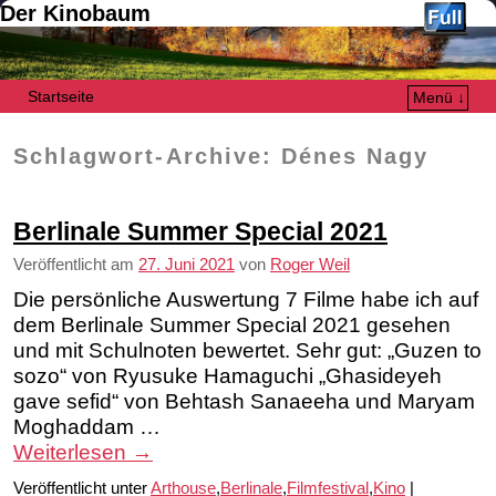
Der Kinobaum
Startseite
Menü ↓
Zum Inhalt wechseln
Zum sekundären Inhalt wechseln
Schlagwort-Archive:
Dénes Nagy
Berlinale Summer Special 2021
Veröffentlicht am
27. Juni 2021
von
Roger Weil
Die persönliche Auswertung 7 Filme habe ich auf
dem Berlinale Summer Special 2021 gesehen
und mit Schulnoten bewertet. Sehr gut: „Guzen to
sozo“ von Ryusuke Hamaguchi „Ghasideyeh
gave sefid“ von Behtash Sanaeeha und Maryam
Moghaddam …
Weiterlesen
→
Veröffentlicht unter
Arthouse
,
Berlinale
,
Filmfestival
,
Kino
|