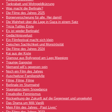
Tankrabatt und Wohngeldkürzung
Was macht die Berlinale?
Die Filme des Jahres 2025
Bürgerversicherung für alle. Her damit!
Die Wahrheit über die Lage in Gaza in einem Satz
Tricia Tuttles Erste
Es ist wieder Berlinale!
Gedächtnisverlust
Ein Filmfestival macht sich klein
Zwischen Sachlichkeit und Monströsität
Die Filme des Jahres 2024
Kai aus der Kiste
Glamour aus Bollywood am Lago Maggiore
Traurige Gangster
Niemand will’s gewesen sein
Noch ein Film des Jahres
Auschwitzer Familienidylle
Filme, Filme, Filme
Berlinale im Sturmwind
Stagnation beim Snowdance
Freudvoller Feminismus
Rückwirkung der Zukunft auf die Gegenwart und umgekehrt
Das Drama um Milli Vanilli
Mein Film des Jahres: „Past Lives“
Die Filme des Jahres 2023