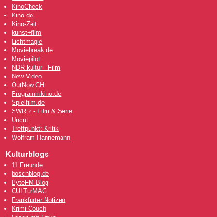
KinoCheck
Kino.de
Kino-Zeit
kunst+film
Lichtmagie
Moviebreak.de
Moviepilot
NDR kultur - Film
New Video
OutNow
.CH
Programmkino.de
Spielfilm.de
SWR 2 - Film & Serie
Uncut
Treffpunkt: Kritik
Wolfram Hannemann
Kulturblogs
11 Freunde
boschblog.de
ByteFM Blog
CULTurMAG
Frankfurter Notizen
Krimi-Couch