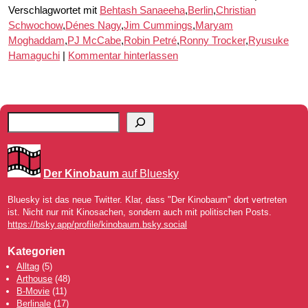
Verschlagwortet mit
Behtash Sanaeeha
,
Berlin
,
Christian
Schwochow
,
Dénes Nagy
,
Jim Cummings
,
Maryam
Moghaddam
,
PJ McCabe
,
Robin Petré
,
Ronny Trocker
,
Ryusuke
Hamaguchi
|
Kommentar hinterlassen
Der Kinobaum
auf Bluesky
Bluesky ist das neue Twitter. Klar, dass "Der Kinobaum" dort vertreten
ist. Nicht nur mit Kinosachen, sondern auch mit politischen Posts.
https://bsky.app/profile/kinobaum.bsky.social
Kategorien
Alltag
(5)
Arthouse
(48)
B-Movie
(11)
Berlinale
(17)