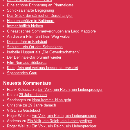
Eine schöne Erinnerung an Pimmelgate
Schicksalshafte Begegnung
Das Glück der dänischen Dorschangler
Heckenschütze in Baltimore
Immer höflich bleiben
Cineastisches Sommervergnügen am Lago Maggiore
An diesem Film führt kein Weg vorbei
Dieses Jahr in Karlsbad
Schule – ein Ort des Schreckens
Isabelle Huppert als „Die Gewerkschafterin“
Der Berlinale-Bär brummt wieder
Film Noir aus Südkorea
Klein, fein und weitaus besser als erwartet
Spannendes Grau
Neueste Kommentare
Frank Kulessa
zu
Ein Volk, ein Reich, ein Liebesprediger
Kai
zu
29 Jahre danach
Sandhagen
zu
Nora kommt, Nina geht
Christine
zu
29 Jahre danach
VIGLi
zu
Gästebuch
Roger Weil
zu
Ein Volk, ein Reich, ein Liebesprediger
Andreas
zu
Ein Volk, ein Reich, ein Liebesprediger
Roger Weil
zu
Ein Volk, ein Reich, ein Liebesprediger