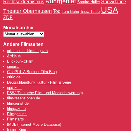
Ruhrgebiet
Rechtsextremismus
Snowdance
Sandra Hüller
USA
Theater Oberhausen
Tod
Tom Bohn
Tricia Tuttle
ZDF
Monatsarchiv
Andere Filmseiten
artechock - filmmagazin
ArtHaus
Blickpunkt:Film
cinema
CinePhil: A Berliner Film Blog
critic.de
Deutschlandfunk Kultur - Film & Serie
epd Film
FBW (Deutsche Film- und Medienbewertung)
film-rezensionen.de
filmdienst.de
filmgazette
Filmgenuss
Filmstarts
IMDb (Internet Movie Database)
Inside Kino