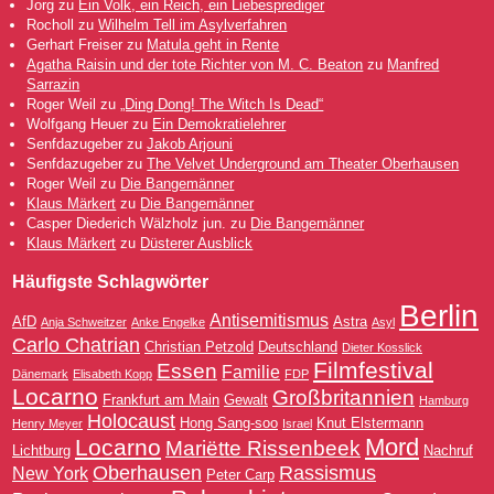
Jorg
zu
Ein Volk, ein Reich, ein Liebesprediger
Rocholl
zu
Wilhelm Tell im Asylverfahren
Gerhart Freiser
zu
Matula geht in Rente
Agatha Raisin und der tote Richter von M. C. Beaton
zu
Manfred
Sarrazin
Roger Weil
zu
„Ding Dong! The Witch Is Dead“
Wolfgang Heuer
zu
Ein Demokratielehrer
Senfdazugeber
zu
Jakob Arjouni
Senfdazugeber
zu
The Velvet Underground am Theater Oberhausen
Roger Weil
zu
Die Bangemänner
Klaus Märkert
zu
Die Bangemänner
Casper Diederich Wälzholz jun.
zu
Die Bangemänner
Klaus Märkert
zu
Düsterer Ausblick
Häufigste Schlagwörter
Berlin
Antisemitismus
AfD
Astra
Anja Schweitzer
Anke Engelke
Asyl
Carlo Chatrian
Christian Petzold
Deutschland
Dieter Kosslick
Filmfestival
Essen
Familie
Dänemark
Elisabeth Kopp
FDP
Locarno
Großbritannien
Frankfurt am Main
Gewalt
Hamburg
Holocaust
Hong Sang-soo
Knut Elstermann
Henry Meyer
Israel
Mord
Locarno
Mariëtte Rissenbeek
Lichtburg
Nachruf
Oberhausen
Rassismus
New York
Peter Carp