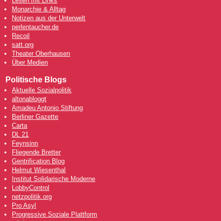
Lesen mit Links
Monarchie & Alltag
Notizen aus der Unterwelt
perlentaucher.de
Recoil
satt.org
Theater Oberhausen
Über Medien
Politische Blogs
Aktuelle Sozialpolitik
altonabloggt
Amadeu Antonio Stiftung
Berliner Gazette
Carta
DL 21
Feynsinn
Fliegende Bretter
Gentrification Blog
Helmut Wiesenthal
Institut Solidarische Moderne
LobbyControl
netzpolitik.org
Pro Asyl
Progressive Soziale Plattform