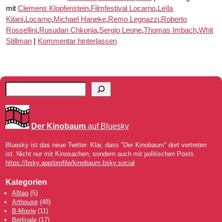
mit
Clemens Klopfenstein
,
Filmfestival Locarno
,
Leïla
Kilani
,
Locarno
,
Michael Haneke
,
Remo Legnazzi
,
Roberto
Rossellini
,
Rusudan Chkonia
,
Sergio Leone
,
Thomas Imbach
,
Whit
Stillman
|
Kommentar hinterlassen
Der Kinobaum
auf Bluesky
Bluesky ist das neue Twitter. Klar, dass "Der Kinobaum" dort vertreten
ist. Nicht nur mit Kinosachen, sondern auch mit politischen Posts.
https://bsky.app/profile/kinobaum.bsky.social
Kategorien
Alltag
(5)
Arthouse
(48)
B-Movie
(11)
Berlinale
(17)