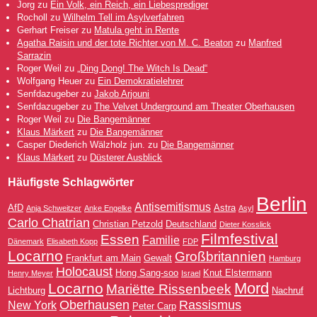
Jorg
zu
Ein Volk, ein Reich, ein Liebesprediger
Rocholl
zu
Wilhelm Tell im Asylverfahren
Gerhart Freiser
zu
Matula geht in Rente
Agatha Raisin und der tote Richter von M. C. Beaton
zu
Manfred
Sarrazin
Roger Weil
zu
„Ding Dong! The Witch Is Dead“
Wolfgang Heuer
zu
Ein Demokratielehrer
Senfdazugeber
zu
Jakob Arjouni
Senfdazugeber
zu
The Velvet Underground am Theater Oberhausen
Roger Weil
zu
Die Bangemänner
Klaus Märkert
zu
Die Bangemänner
Casper Diederich Wälzholz jun.
zu
Die Bangemänner
Klaus Märkert
zu
Düsterer Ausblick
Häufigste Schlagwörter
Berlin
Antisemitismus
AfD
Astra
Anja Schweitzer
Anke Engelke
Asyl
Carlo Chatrian
Christian Petzold
Deutschland
Dieter Kosslick
Filmfestival
Essen
Familie
Dänemark
Elisabeth Kopp
FDP
Locarno
Großbritannien
Frankfurt am Main
Gewalt
Hamburg
Holocaust
Hong Sang-soo
Knut Elstermann
Henry Meyer
Israel
Mord
Locarno
Mariëtte Rissenbeek
Lichtburg
Nachruf
Oberhausen
Rassismus
New York
Peter Carp