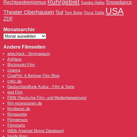
Ruhrgebiet
Rechtsextremismus
Snowdance
Sandra Hüller
USA
Theater Oberhausen
Tod
Tom Bohn
Tricia Tuttle
ZDF
Monatsarchiv
Andere Filmseiten
artechock - filmmagazin
ArtHaus
Blickpunkt:Film
cinema
CinePhil: A Berliner Film Blog
critic.de
Deutschlandfunk Kultur - Film & Serie
epd Film
FBW (Deutsche Film- und Medienbewertung)
film-rezensionen.de
filmdienst.de
filmgazette
Filmgenuss
Filmstarts
IMDb (Internet Movie Database)
Inside Kino