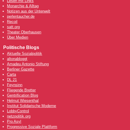
Lesen mit Links
Monarchie & Alltag
Notizen aus der Unterwelt
perlentaucher.de
Recoil
satt.org
Theater Oberhausen
Über Medien
Politische Blogs
Aktuelle Sozialpolitik
altonabloggt
Amadeu Antonio Stiftung
Berliner Gazette
Carta
DL 21
Feynsinn
Fliegende Bretter
Gentrification Blog
Helmut Wiesenthal
Institut Solidarische Moderne
LobbyControl
netzpolitik.org
Pro Asyl
Progressive Soziale Plattform