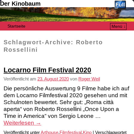
Der Kinobaum
Startseite
Menü ↓
Zum Inhalt wechseln
Zum sekundären Inhalt wechseln
Schlagwort-Archive:
Roberto
Rossellini
Locarno Film Festival 2020
Veröffentlicht am
23. August 2020
von
Roger Weil
Die persönliche Auswertung 9 Filme habe ich auf
dem Locarno Filmfestival 2020 gesehen und mit
Schulnoten bewertet. Sehr gut: „Roma città
aperta“ von Roberto Rossellini „Once Upon a
Time in America“ von Sergio Leone …
Weiterlesen
→
Veröffentlicht unter
Arthouse
,
Filmfestival
,
Kino
|
Verschlagwortet