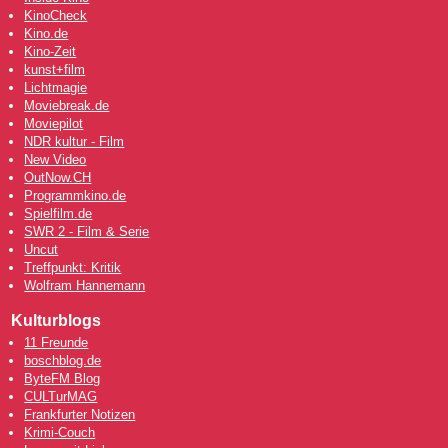
KinoCheck
Kino.de
Kino-Zeit
kunst+film
Lichtmagie
Moviebreak.de
Moviepilot
NDR kultur - Film
New Video
OutNow
.CH
Programmkino.de
Spielfilm.de
SWR 2 - Film & Serie
Uncut
Treffpunkt: Kritik
Wolfram Hannemann
Kulturblogs
11 Freunde
boschblog.de
ByteFM Blog
CULTurMAG
Frankfurter Notizen
Krimi-Couch