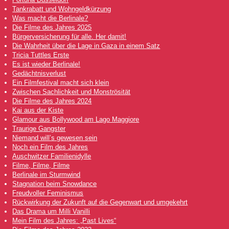
Tankrabatt und Wohngeldkürzung
Was macht die Berlinale?
Die Filme des Jahres 2025
Bürgerversicherung für alle. Her damit!
Die Wahrheit über die Lage in Gaza in einem Satz
Tricia Tuttles Erste
Es ist wieder Berlinale!
Gedächtnisverlust
Ein Filmfestival macht sich klein
Zwischen Sachlichkeit und Monströsität
Die Filme des Jahres 2024
Kai aus der Kiste
Glamour aus Bollywood am Lago Maggiore
Traurige Gangster
Niemand will’s gewesen sein
Noch ein Film des Jahres
Auschwitzer Familienidylle
Filme, Filme, Filme
Berlinale im Sturmwind
Stagnation beim Snowdance
Freudvoller Feminismus
Rückwirkung der Zukunft auf die Gegenwart und umgekehrt
Das Drama um Milli Vanilli
Mein Film des Jahres: „Past Lives“