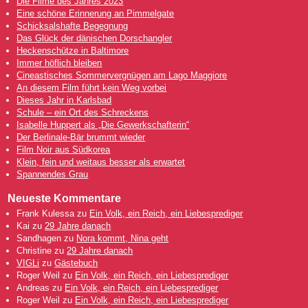
Die Filme des Jahres 2023
Eine schöne Erinnerung an Pimmelgate
Schicksalshafte Begegnung
Das Glück der dänischen Dorschangler
Heckenschütze in Baltimore
Immer höflich bleiben
Cineastisches Sommervergnügen am Lago Maggiore
An diesem Film führt kein Weg vorbei
Dieses Jahr in Karlsbad
Schule – ein Ort des Schreckens
Isabelle Huppert als „Die Gewerkschafterin“
Der Berlinale-Bär brummt wieder
Film Noir aus Südkorea
Klein, fein und weitaus besser als erwartet
Spannendes Grau
Neueste Kommentare
Frank Kulessa
zu
Ein Volk, ein Reich, ein Liebesprediger
Kai
zu
29 Jahre danach
Sandhagen
zu
Nora kommt, Nina geht
Christine
zu
29 Jahre danach
VIGLi
zu
Gästebuch
Roger Weil
zu
Ein Volk, ein Reich, ein Liebesprediger
Andreas
zu
Ein Volk, ein Reich, ein Liebesprediger
Roger Weil
zu
Ein Volk, ein Reich, ein Liebesprediger