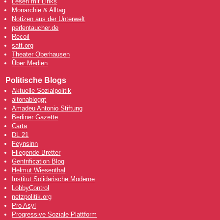
Lesen mit Links
Monarchie & Alltag
Notizen aus der Unterwelt
perlentaucher.de
Recoil
satt.org
Theater Oberhausen
Über Medien
Politische Blogs
Aktuelle Sozialpolitik
altonabloggt
Amadeu Antonio Stiftung
Berliner Gazette
Carta
DL 21
Feynsinn
Fliegende Bretter
Gentrification Blog
Helmut Wiesenthal
Institut Solidarische Moderne
LobbyControl
netzpolitik.org
Pro Asyl
Progressive Soziale Plattform