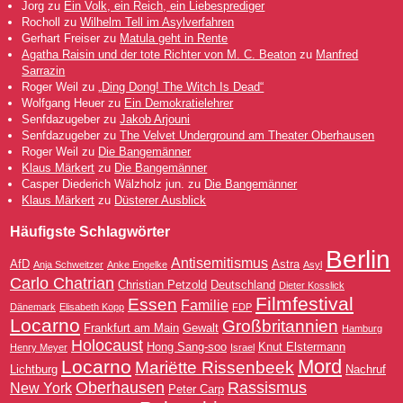
Jorg
zu
Ein Volk, ein Reich, ein Liebesprediger
Rocholl
zu
Wilhelm Tell im Asylverfahren
Gerhart Freiser
zu
Matula geht in Rente
Agatha Raisin und der tote Richter von M. C. Beaton
zu
Manfred
Sarrazin
Roger Weil
zu
„Ding Dong! The Witch Is Dead“
Wolfgang Heuer
zu
Ein Demokratielehrer
Senfdazugeber
zu
Jakob Arjouni
Senfdazugeber
zu
The Velvet Underground am Theater Oberhausen
Roger Weil
zu
Die Bangemänner
Klaus Märkert
zu
Die Bangemänner
Casper Diederich Wälzholz jun.
zu
Die Bangemänner
Klaus Märkert
zu
Düsterer Ausblick
Häufigste Schlagwörter
Berlin
Antisemitismus
AfD
Astra
Anja Schweitzer
Anke Engelke
Asyl
Carlo Chatrian
Christian Petzold
Deutschland
Dieter Kosslick
Filmfestival
Essen
Familie
Dänemark
Elisabeth Kopp
FDP
Locarno
Großbritannien
Frankfurt am Main
Gewalt
Hamburg
Holocaust
Hong Sang-soo
Knut Elstermann
Henry Meyer
Israel
Mord
Locarno
Mariëtte Rissenbeek
Lichtburg
Nachruf
Oberhausen
Rassismus
New York
Peter Carp