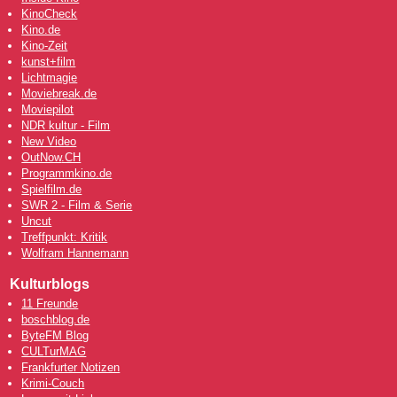
KinoCheck
Kino.de
Kino-Zeit
kunst+film
Lichtmagie
Moviebreak.de
Moviepilot
NDR kultur - Film
New Video
OutNow
.CH
Programmkino.de
Spielfilm.de
SWR 2 - Film & Serie
Uncut
Treffpunkt: Kritik
Wolfram Hannemann
Kulturblogs
11 Freunde
boschblog.de
ByteFM Blog
CULTurMAG
Frankfurter Notizen
Krimi-Couch