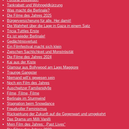
Tankrabatt und Wohngeldkürzung
Was macht die Berlinale?
Die Filme des Jahres 2025
Bürgerversicherung für alle. Her damit!
Die Wahrheit über die Lage in Gaza in einem Satz
Tricia Tuttles Erste
Es ist wieder Berlinale!
Gedächtnisverlust
Ein Filmfestival macht sich klein
Zwischen Sachlichkeit und Monströsität
Die Filme des Jahres 2024
Kai aus der Kiste
Glamour aus Bollywood am Lago Maggiore
Traurige Gangster
Niemand will’s gewesen sein
Noch ein Film des Jahres
Auschwitzer Familienidylle
Filme, Filme, Filme
Berlinale im Sturmwind
Stagnation beim Snowdance
Freudvoller Feminismus
Rückwirkung der Zukunft auf die Gegenwart und umgekehrt
Das Drama um Milli Vanilli
Mein Film des Jahres: „Past Lives“