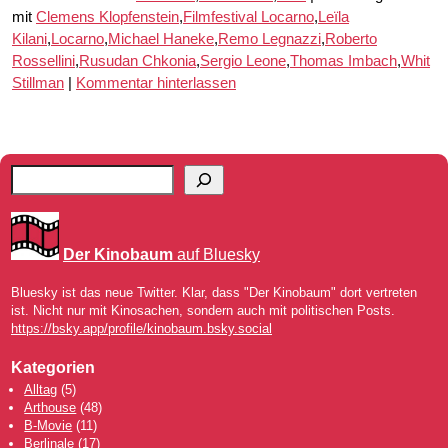
mit
Clemens Klopfenstein
,
Filmfestival Locarno
,
Leïla
Kilani
,
Locarno
,
Michael Haneke
,
Remo Legnazzi
,
Roberto
Rossellini
,
Rusudan Chkonia
,
Sergio Leone
,
Thomas Imbach
,
Whit
Stillman
|
Kommentar hinterlassen
Der Kinobaum
auf Bluesky
Bluesky ist das neue Twitter. Klar, dass "Der Kinobaum" dort vertreten
ist. Nicht nur mit Kinosachen, sondern auch mit politischen Posts.
https://bsky.app/profile/kinobaum.bsky.social
Kategorien
Alltag
(5)
Arthouse
(48)
B-Movie
(11)
Berlinale
(17)