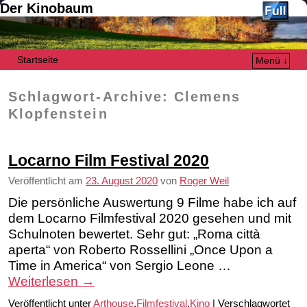
Der Kinobaum
Startseite
Menü ↓
Zum Inhalt wechseln
Zum sekundären Inhalt wechseln
Schlagwort-Archive:
Clemens
Klopfenstein
Locarno Film Festival 2020
Veröffentlicht am
23. August 2020
von
Roger Weil
Die persönliche Auswertung 9 Filme habe ich auf
dem Locarno Filmfestival 2020 gesehen und mit
Schulnoten bewertet. Sehr gut: „Roma città
aperta“ von Roberto Rossellini „Once Upon a
Time in America“ von Sergio Leone …
Weiterlesen
→
Veröffentlicht unter
Arthouse
,
Filmfestival
,
Kino
|
Verschlagwortet