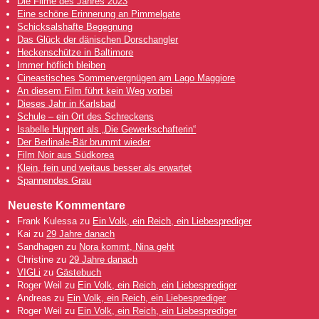
Die Filme des Jahres 2023
Eine schöne Erinnerung an Pimmelgate
Schicksalshafte Begegnung
Das Glück der dänischen Dorschangler
Heckenschütze in Baltimore
Immer höflich bleiben
Cineastisches Sommervergnügen am Lago Maggiore
An diesem Film führt kein Weg vorbei
Dieses Jahr in Karlsbad
Schule – ein Ort des Schreckens
Isabelle Huppert als „Die Gewerkschafterin“
Der Berlinale-Bär brummt wieder
Film Noir aus Südkorea
Klein, fein und weitaus besser als erwartet
Spannendes Grau
Neueste Kommentare
Frank Kulessa
zu
Ein Volk, ein Reich, ein Liebesprediger
Kai
zu
29 Jahre danach
Sandhagen
zu
Nora kommt, Nina geht
Christine
zu
29 Jahre danach
VIGLi
zu
Gästebuch
Roger Weil
zu
Ein Volk, ein Reich, ein Liebesprediger
Andreas
zu
Ein Volk, ein Reich, ein Liebesprediger
Roger Weil
zu
Ein Volk, ein Reich, ein Liebesprediger