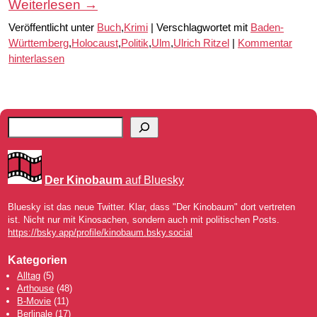
Weiterlesen
→
Veröffentlicht unter
Buch
,
Krimi
|
Verschlagwortet mit
Baden-
Württemberg
,
Holocaust
,
Politik
,
Ulm
,
Ulrich Ritzel
|
Kommentar
hinterlassen
Der Kinobaum
auf Bluesky
Bluesky ist das neue Twitter. Klar, dass "Der Kinobaum" dort vertreten
ist. Nicht nur mit Kinosachen, sondern auch mit politischen Posts.
https://bsky.app/profile/kinobaum.bsky.social
Kategorien
Alltag
(5)
Arthouse
(48)
B-Movie
(11)
Berlinale
(17)