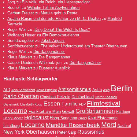
Jorg
zu
Ein Volk, ein Reich, ein Liebesprediger
Rocholl
zu
Wilhelm Tell im Asylverfahren
Gerhart Freiser
zu
Matula geht in Rente
Agatha Raisin und der tote Richter von M. C. Beaton
zu
Manfred
Sarrazin
Roger Weil
zu
„Ding Dong! The Witch Is Dead“
Wolfgang Heuer
zu
Ein Demokratielehrer
Senfdazugeber
zu
Jakob Arjouni
Senfdazugeber
zu
The Velvet Underground am Theater Oberhausen
Roger Weil
zu
Die Bangemänner
Klaus Märkert
zu
Die Bangemänner
Casper Diederich Wälzholz jun.
zu
Die Bangemänner
Klaus Märkert
zu
Düsterer Ausblick
Häufigste Schlagwörter
Berlin
Antisemitismus
AfD
Astra
Anja Schweitzer
Anke Engelke
Asyl
Carlo Chatrian
Christian Petzold
Deutschland
Dieter Kosslick
Filmfestival
Essen
Familie
Dänemark
Elisabeth Kopp
FDP
Locarno
Großbritannien
Frankfurt am Main
Gewalt
Hamburg
Holocaust
Hong Sang-soo
Knut Elstermann
Henry Meyer
Israel
Mord
Locarno
Mariëtte Rissenbeek
Lichtburg
Nachruf
Oberhausen
Rassismus
New York
Peter Carp