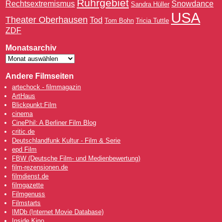
Ruhrgebiet
Rechtsextremismus
Snowdance
Sandra Hüller
USA
Theater Oberhausen
Tod
Tom Bohn
Tricia Tuttle
ZDF
Monatsarchiv
Andere Filmseiten
artechock - filmmagazin
ArtHaus
Blickpunkt:Film
cinema
CinePhil: A Berliner Film Blog
critic.de
Deutschlandfunk Kultur - Film & Serie
epd Film
FBW (Deutsche Film- und Medienbewertung)
film-rezensionen.de
filmdienst.de
filmgazette
Filmgenuss
Filmstarts
IMDb (Internet Movie Database)
Inside Kino