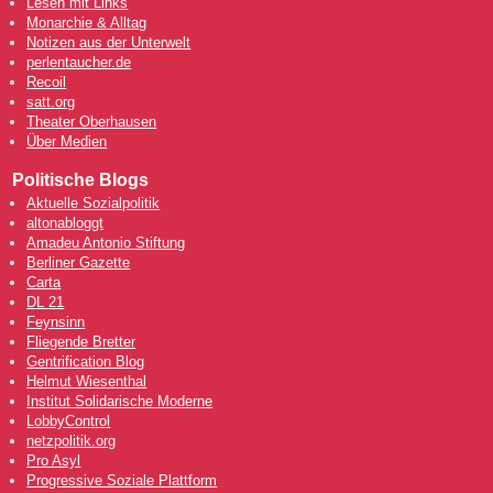
Lesen mit Links
Monarchie & Alltag
Notizen aus der Unterwelt
perlentaucher.de
Recoil
satt.org
Theater Oberhausen
Über Medien
Politische Blogs
Aktuelle Sozialpolitik
altonabloggt
Amadeu Antonio Stiftung
Berliner Gazette
Carta
DL 21
Feynsinn
Fliegende Bretter
Gentrification Blog
Helmut Wiesenthal
Institut Solidarische Moderne
LobbyControl
netzpolitik.org
Pro Asyl
Progressive Soziale Plattform