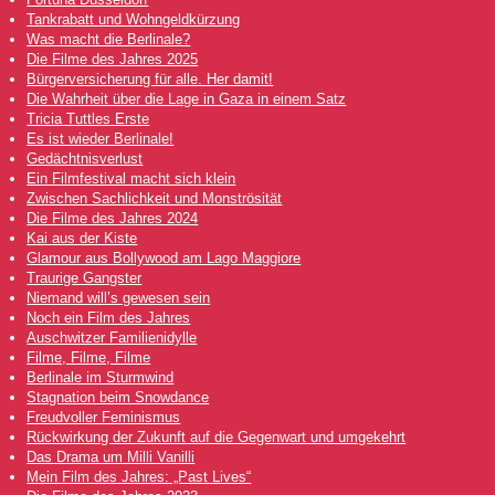
Tankrabatt und Wohngeldkürzung
Was macht die Berlinale?
Die Filme des Jahres 2025
Bürgerversicherung für alle. Her damit!
Die Wahrheit über die Lage in Gaza in einem Satz
Tricia Tuttles Erste
Es ist wieder Berlinale!
Gedächtnisverlust
Ein Filmfestival macht sich klein
Zwischen Sachlichkeit und Monströsität
Die Filme des Jahres 2024
Kai aus der Kiste
Glamour aus Bollywood am Lago Maggiore
Traurige Gangster
Niemand will’s gewesen sein
Noch ein Film des Jahres
Auschwitzer Familienidylle
Filme, Filme, Filme
Berlinale im Sturmwind
Stagnation beim Snowdance
Freudvoller Feminismus
Rückwirkung der Zukunft auf die Gegenwart und umgekehrt
Das Drama um Milli Vanilli
Mein Film des Jahres: „Past Lives“