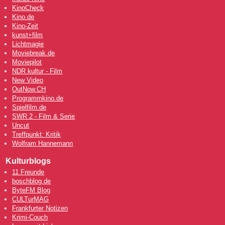
KinoCheck
Kino.de
Kino-Zeit
kunst+film
Lichtmagie
Moviebreak.de
Moviepilot
NDR kultur - Film
New Video
OutNow
.CH
Programmkino.de
Spielfilm.de
SWR 2 - Film & Serie
Uncut
Treffpunkt: Kritik
Wolfram Hannemann
Kulturblogs
11 Freunde
boschblog.de
ByteFM Blog
CULTurMAG
Frankfurter Notizen
Krimi-Couch