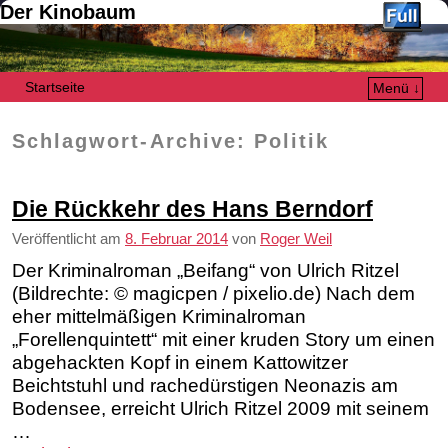
Der Kinobaum
Startseite
Menü ↓
Zum Inhalt wechseln
Zum sekundären Inhalt wechseln
Schlagwort-Archive:
Politik
Die Rückkehr des Hans Berndorf
Veröffentlicht am
8. Februar 2014
von
Roger Weil
Der Kriminalroman „Beifang“ von Ulrich Ritzel
(Bildrechte: © magicpen / pixelio.de) Nach dem
eher mittelmäßigen Kriminalroman
„Forellenquintett“ mit einer kruden Story um einen
abgehackten Kopf in einem Kattowitzer
Beichtstuhl und rachedürstigen Neonazis am
Bodensee, erreicht Ulrich Ritzel 2009 mit seinem
…