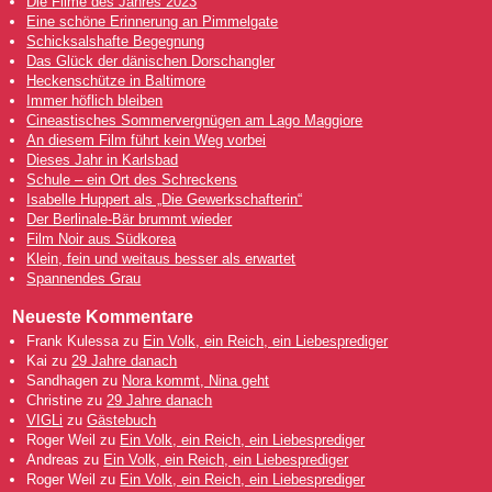
Die Filme des Jahres 2023
Eine schöne Erinnerung an Pimmelgate
Schicksalshafte Begegnung
Das Glück der dänischen Dorschangler
Heckenschütze in Baltimore
Immer höflich bleiben
Cineastisches Sommervergnügen am Lago Maggiore
An diesem Film führt kein Weg vorbei
Dieses Jahr in Karlsbad
Schule – ein Ort des Schreckens
Isabelle Huppert als „Die Gewerkschafterin“
Der Berlinale-Bär brummt wieder
Film Noir aus Südkorea
Klein, fein und weitaus besser als erwartet
Spannendes Grau
Neueste Kommentare
Frank Kulessa
zu
Ein Volk, ein Reich, ein Liebesprediger
Kai
zu
29 Jahre danach
Sandhagen
zu
Nora kommt, Nina geht
Christine
zu
29 Jahre danach
VIGLi
zu
Gästebuch
Roger Weil
zu
Ein Volk, ein Reich, ein Liebesprediger
Andreas
zu
Ein Volk, ein Reich, ein Liebesprediger
Roger Weil
zu
Ein Volk, ein Reich, ein Liebesprediger