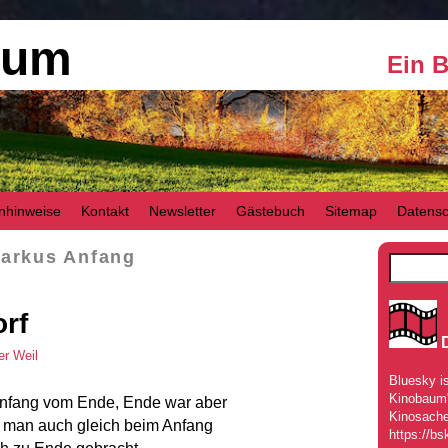
aum
Ein 
nhinweise
Kontakt
Newsletter
Gästebuch
Sitemap
Datensc
arkus Anfang
rf
er Weil
Bluesky is
Kinobaum" 
nfang vom Ende, Ende war aber
Kinosache
te man auch gleich beim Anfang
https://bs