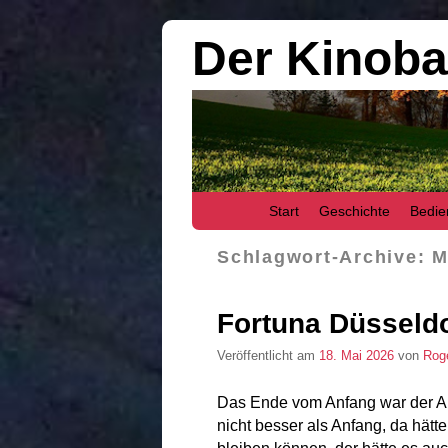
Der Kinob
Zum Inhalt wechseln
Zum sekundären Inhalt wechseln
Start
Geschichte
Bedie
Schlagwort-Archive:
M
Fortuna Düsseldo
Veröffentlicht am
18. Mai 2026
von
Rog
Das Ende vom Anfang war der A
nicht besser als Anfang, da hät