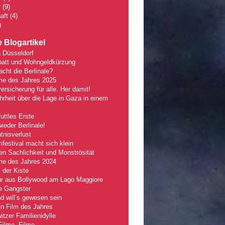
r
(9)
aft
(4)
)
 Blogartikel
 Düsseldorf
batt und Wohngeldkürzung
ht die Berlinale?
lme des Jahres 2025
ersicherung für alle. Her damit!
rheit über die Lage in Gaza in einem
Tuttles Erste
wieder Berlinale!
nisverlust
mfestival macht sich klein
n Sachlichkeit und Monströsität
lme des Jahres 2024
 der Kiste
r aus Bollywood am Lago Maggiore
e Gangster
 will’s gewesen sein
n Film des Jahres
tzer Familienidylle
Filme, Filme