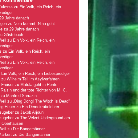
e Kommentare
Kulessa
zu
Ein Volk, ein Reich, ein
rediger
29 Jahre danach
gen
zu
Nora kommt, Nina geht
ne
zu
29 Jahre danach
zu
Gästebuch
Weil
zu
Ein Volk, ein Reich, ein
rediger
s
zu
Ein Volk, ein Reich, ein
rediger
Weil
zu
Ein Volk, ein Reich, ein
rediger
u
Ein Volk, ein Reich, ein Liebesprediger
zu
Wilhelm Tell im Asylverfahren
 Freiser
zu
Matula geht in Rente
Raisin und der tote Richter von M. C.
zu
Manfred Sarrazin
Weil
zu
„Ding Dong! The Witch Is Dead“
ng Heuer
zu
Ein Demokratielehrer
zugeber
zu
Jakob Arjouni
zugeber
zu
The Velvet Underground am
r Oberhausen
Weil
zu
Die Bangemänner
Märkert
zu
Die Bangemänner