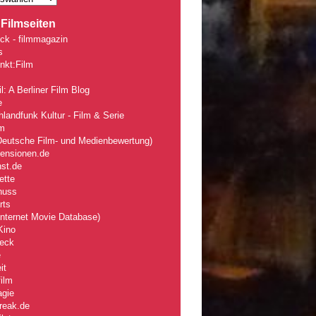
Filmseiten
ck - filmmagazin
s
nkt:Film
l: A Berliner Film Blog
e
landfunk Kultur - Film & Serie
lm
eutsche Film- und Medienbewertung)
zensionen.de
nst.de
ette
nuss
rts
nternet Movie Database)
Kino
eck
e
it
ilm
agie
reak.de