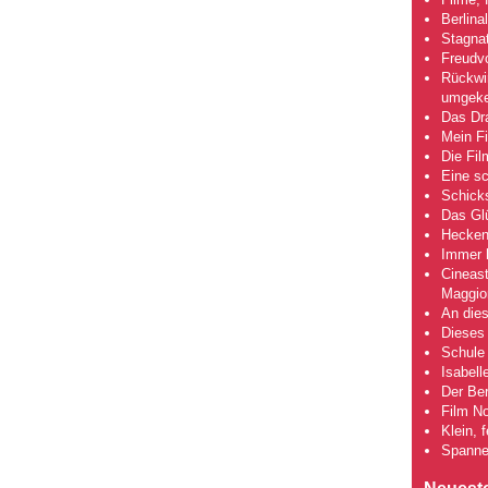
Berlina
Stagna
Freudv
Rückwir
umgeke
Das Dra
Mein Fi
Die Fi
Eine s
Schick
Das Gl
Hecken
Immer h
Cineas
Maggio
An dies
Dieses 
Schule 
Isabell
Der Ber
Film No
Klein, 
Spanne