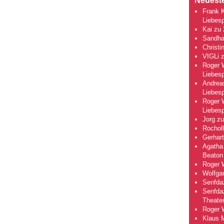
Neuest
Frank 
Liebesp
Kai
zu
Sandha
Christi
VIGLi
Roger 
Liebesp
Andrea
Liebesp
Roger 
Liebesp
Jorg
z
Rocholl
Gerhart
Agatha 
Beaton
Roger 
Wolfga
Senfda
Senfda
Theate
Roger 
Klaus 