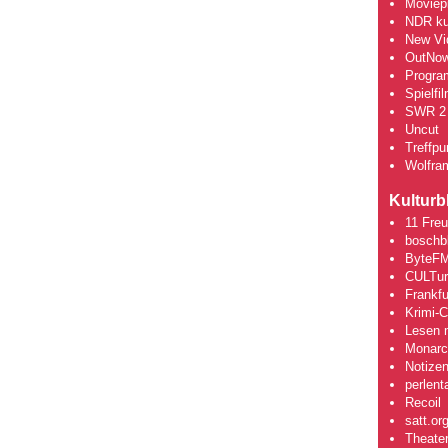
Moviepi
NDR kul
New Vi
OutNo
Progra
Spielfi
SWR 2 
Uncut
Treffpun
Wolfra
Kulturb
11 Fre
boschb
ByteFM
CULTu
Frankfu
Krimi-
Lesen m
Monarch
Notizen
perlent
Recoil
satt.or
Theate