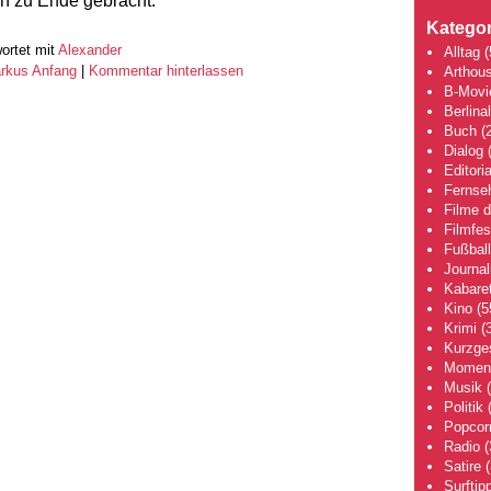
ch zu Ende gebracht.
Kategor
ortet mit
Alexander
Alltag
(
rkus Anfang
|
Kommentar hinterlassen
Arthou
B-Movi
Berlina
Buch
(2
Dialog
(
Editoria
Fernse
Filme 
Filmfes
Fußball
Journa
Kabaret
Kino
(5
Krimi
(3
Kurzge
Moment
Musik
(
Politik
(
Popcor
Radio
(
Satire
(
Surftip