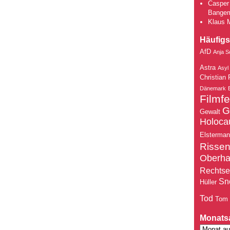
Casper 
Bange
Klaus 
Häufigs
AfD
Anja S
Astra
Asyl
Christian 
Dänemark
Filmfe
G
Gewalt
Holoca
Elsterma
Risse
Oberh
Rechtse
Sn
Hüller
Tod
Tom
Monats