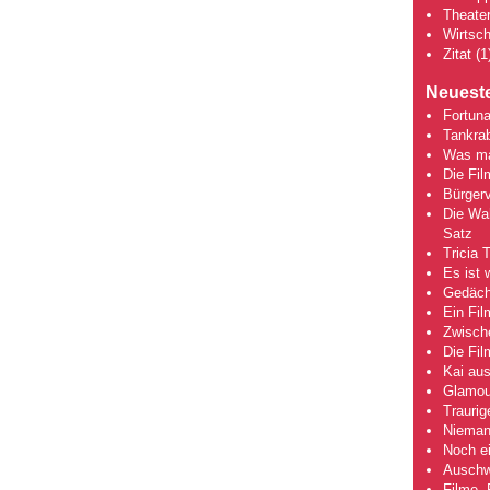
Theate
Wirtsch
Zitat
(1
Neueste
Fortuna
Tankra
Was mac
Die Fi
Bürgerv
Die Wah
Satz
Tricia 
Es ist 
Gedächt
Ein Fil
Zwische
Die Fi
Kai aus
Glamou
Traurig
Niemand
Noch ei
Auschwi
Filme, 