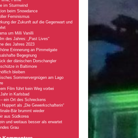
le im Sturmwind
tion beim Snowdance
oller Feminismus
kung der Zukunft auf die Gegenwart und
hrt
ma um Milli Vanilli
lm des Jahres: „Past Lives“
lme des Jahres 2023
chöne Erinnerung an Pimmelgate
salshafte Begegnung
ück der dänischen Dorschangler
schütze in Baltimore
öflich bleiben
tisches Sommervergnügen am Lago
re
em Film führt kein Weg vorbei
Jahr in Karlsbad
– ein Ort des Schreckens
e Huppert als „Die Gewerkschafterin“
linale-Bär brummt wieder
ir aus Südkorea
fein und weitaus besser als erwartet
ndes Grau