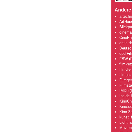
Andere 
artecho
ArtHau
Blickpu
cinema
CinePhi
critic.d
Deutsch
epd Fi
FBW (D
film-re
filmdie
filmgaz
Filmge
Filmsta
IMDb (I
Inside 
KinoCh
Kino.d
Kino-Ze
kunst+f
Lichtm
Movieb