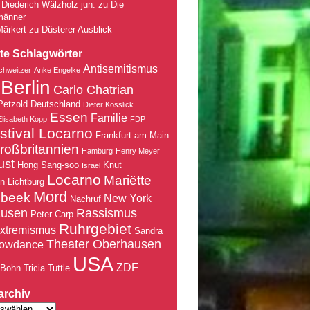
Diederich Wälzholz jun.
zu
Die
männer
Märkert
zu
Düsterer Ausblick
te Schlagwörter
Antisemitismus
chweitzer
Anke Engelke
Berlin
Carlo Chatrian
Petzold
Deutschland
Dieter Kosslick
Essen
Familie
Elisabeth Kopp
FDP
stival Locarno
Frankfurt am Main
roßbritannien
Hamburg
Henry Meyer
ust
Hong Sang-soo
Knut
Israel
Locarno
Mariëtte
nn
Lichtburg
Mord
nbeek
New York
Nachruf
ausen
Rassismus
Peter Carp
Ruhrgebiet
xtremismus
Sandra
Theater Oberhausen
owdance
USA
ZDF
 Bohn
Tricia Tuttle
archiv