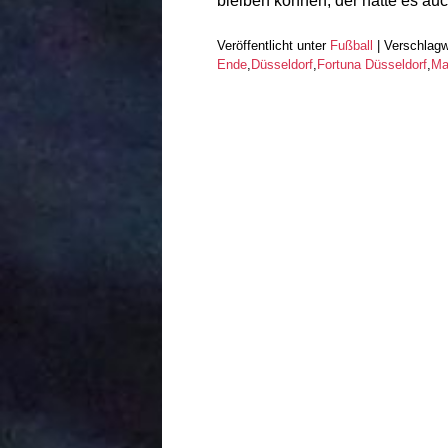
bleiben können, der hätte es au
Veröffentlicht unter
Fußball
|
Verschlagw
Ende
,
Düsseldorf
,
Fortuna Düsseldorf
,
Ma