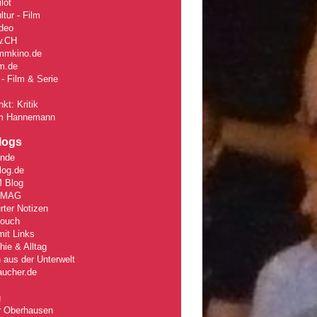
lot
tur - Film
deo
w
.CH
mmkino.de
lm.de
- Film & Serie
kt: Kritik
m Hannemann
logs
unde
log.de
 Blog
rMAG
rter Notizen
Couch
it Links
ie & Alltag
 aus der Unterwelt
aucher.de
g
r Oberhausen