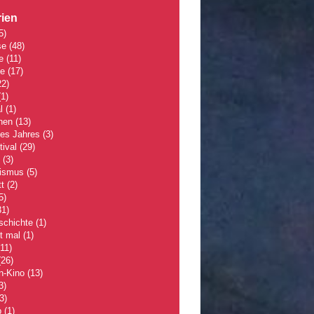
ien
5)
se
(48)
e
(11)
le
(17)
2)
1)
l
(1)
hen
(13)
des Jahres
(3)
tival
(29)
(3)
lismus
(5)
t
(2)
5)
1)
schichte
(1)
 mal
(1)
11)
26)
n-Kino
(13)
3)
3)
p
(1)