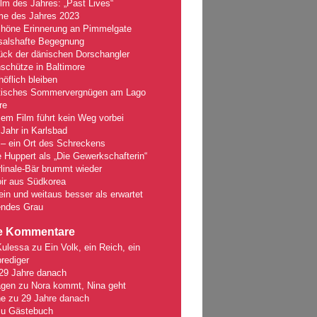
lm des Jahres: „Past Lives“
lme des Jahres 2023
chöne Erinnerung an Pimmelgate
salshafte Begegnung
ück der dänischen Dorschangler
schütze in Baltimore
öflich bleiben
tisches Sommervergnügen am Lago
re
em Film führt kein Weg vorbei
Jahr in Karlsbad
– ein Ort des Schreckens
e Huppert als „Die Gewerkschafterin“
linale-Bär brummt wieder
ir aus Südkorea
fein und weitaus besser als erwartet
ndes Grau
e Kommentare
Kulessa
zu
Ein Volk, ein Reich, ein
rediger
29 Jahre danach
gen
zu
Nora kommt, Nina geht
ne
zu
29 Jahre danach
zu
Gästebuch