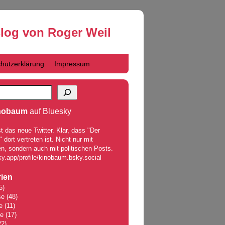
Blog von Roger Weil
hutzerklärung
Impressum
nobaum
auf Bluesky
t das neue Twitter. Klar, dass "Der
dort vertreten ist. Nicht nur mit
n, sondern auch mit politischen Posts.
ky.app/profile/kinobaum.bsky.social
ien
5)
se
(48)
e
(11)
le
(17)
2)