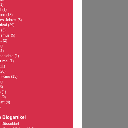
1)
l
(1)
hen
(13)
des Jahres
(3)
tival
(29)
(3)
lismus
(5)
t
(2)
5)
1)
schichte
(1)
 mal
(1)
11)
26)
n-Kino
(13)
3)
3)
p
(1)
r
(9)
aft
(4)
)
 Blogartikel
 Düsseldorf