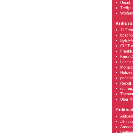
Uncut
Treffpun
Wolfra
Kulturb
11 Fre
boschb
ByteFM
CULTu
Frankfu
Krimi-
Lesen m
Monarch
Notizen
perlent
Recoil
satt.or
Theate
Über M
Politis
Aktuell
altonab
Amadeu
Berline