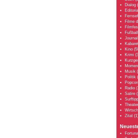
Dialog
(
Editoria
Fernse
Filme 
Filmfes
Fußball
Journa
Kabaret
Kino
(5
Krimi
(3
Kurzge
Moment
Musik
(
Politik
(
Popcor
Radio
(
Satire
(
Surftip
Theate
Wirtsch
Zitat
(1
Neueste
Fortuna