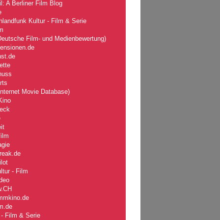
l: A Berliner Film Blog
e
landfunk Kultur - Film & Serie
lm
eutsche Film- und Medienbewertung)
zensionen.de
nst.de
ette
nuss
rts
nternet Movie Database)
Kino
eck
e
it
ilm
agie
reak.de
lot
tur - Film
deo
w
.CH
mmkino.de
lm.de
- Film & Serie