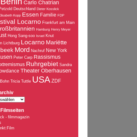
Berlin
Carlo Chatrian
Petzold
Deutschland
Dieter Kosslick
Essen
Familie
Elisabeth Kopp
FDP
stival Locarno
Frankfurt am Main
roßbritannien
Hamburg
Henry Meyer
ust
Hong Sang-soo
Knut
Israel
Locarno
Mariëtte
nn
Lichtburg
Mord
nbeek
New York
Nachruf
ausen
Rassismus
Peter Carp
Ruhrgebiet
xtremismus
Sandra
Theater Oberhausen
owdance
USA
ZDF
 Bohn
Tricia Tuttle
archiv
Filmseiten
ck - filmmagazin
s
nkt:Film