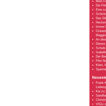
Mein Fi
Die Fi
Eine s
Schick
Das Gl
Hecken
Immer h
Cineas
Maggio
An dies
Dieses 
Schule 
Isabell
Der Ber
Film No
Klein, 
Spanne
Neuest
Frank 
Liebesp
Kai
zu
Sandha
Christi
VIGLi