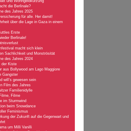
batt und Wohngeldkürzung
ht die Berlinale?
lme des Jahres 2025
ersicherung für alle. Her damit!
rheit über die Lage in Gaza in einem
Tuttles Erste
wieder Berlinale!
nisverlust
mfestival macht sich klein
n Sachlichkeit und Monströsität
lme des Jahres 2024
 der Kiste
r aus Bollywood am Lago Maggiore
e Gangster
 will’s gewesen sein
n Film des Jahres
tzer Familienidylle
Filme, Filme
le im Sturmwind
tion beim Snowdance
oller Feminismus
kung der Zukunft auf die Gegenwart und
hrt
ma um Milli Vanilli