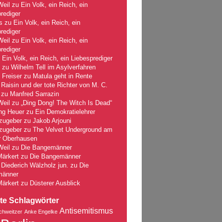
Weil
zu
Ein Volk, ein Reich, ein
rediger
s
zu
Ein Volk, ein Reich, ein
rediger
Weil
zu
Ein Volk, ein Reich, ein
rediger
u
Ein Volk, ein Reich, ein Liebesprediger
zu
Wilhelm Tell im Asylverfahren
 Freiser
zu
Matula geht in Rente
Raisin und der tote Richter von M. C.
zu
Manfred Sarrazin
Weil
zu
„Ding Dong! The Witch Is Dead“
ng Heuer
zu
Ein Demokratielehrer
zugeber
zu
Jakob Arjouni
zugeber
zu
The Velvet Underground am
r Oberhausen
Weil
zu
Die Bangemänner
Märkert
zu
Die Bangemänner
Diederich Wälzholz jun.
zu
Die
männer
Märkert
zu
Düsterer Ausblick
te Schlagwörter
Antisemitismus
chweitzer
Anke Engelke