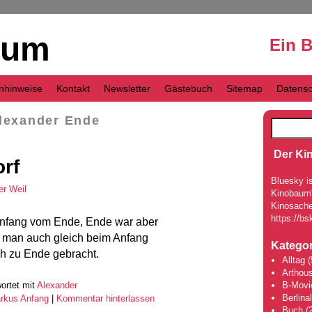
aum
Ein 
nhinweise
Kontakt
Newsletter
Gästebuch
Sitemap
Datensc
lexander Ende
Der Ki
rf
Bluesky is
er Weil
Kinobaum" 
Kinosache
https://bs
nfang vom Ende, Ende war aber
te man auch gleich beim Anfang
Kategor
ch zu Ende gebracht.
Alltag
(
Arthou
ortet mit
Alexander
B-Movi
Berlina
rkus Anfang
|
Kommentar hinterlassen
Buch
(2