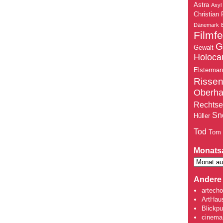
Astra
Asyl
Christian 
Dänemark
Filmfe
G
Gewalt
Holoca
Elsterma
Risse
Oberh
Rechtse
Sn
Hüller
Tod
Tom
Monats
Andere 
artecho
ArtHau
Blickpu
cinema