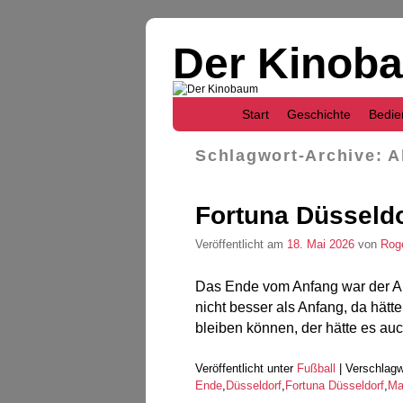
Der Kinob
Zum Inhalt wechseln
Zum sekundären Inhalt wechseln
Start
Geschichte
Bedie
Schlagwort-Archive:
A
Fortuna Düsseldo
Veröffentlicht am
18. Mai 2026
von
Rog
Das Ende vom Anfang war der A
nicht besser als Anfang, da hät
bleiben können, der hätte es au
Veröffentlicht unter
Fußball
|
Verschlagw
Ende
,
Düsseldorf
,
Fortuna Düsseldorf
,
Ma