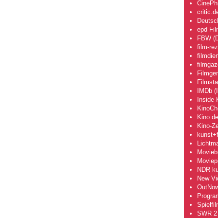
CinePhi
critic.d
Deutsch
epd Fi
FBW (D
film-re
filmdie
filmgaz
Filmge
Filmsta
IMDb (I
Inside 
KinoCh
Kino.d
Kino-Ze
kunst+f
Lichtm
Movieb
Moviepi
NDR kul
New Vi
OutNo
Progra
Spielfi
SWR 2 