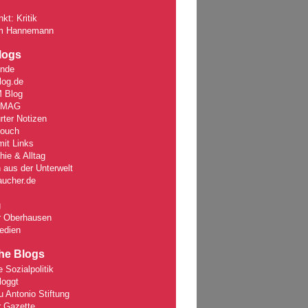
kt: Kritik
m Hannemann
logs
unde
log.de
 Blog
rMAG
rter Notizen
Couch
it Links
ie & Alltag
 aus der Unterwelt
aucher.de
g
r Oberhausen
edien
che Blogs
e Sozialpolitik
loggt
 Antonio Stiftung
r Gazette