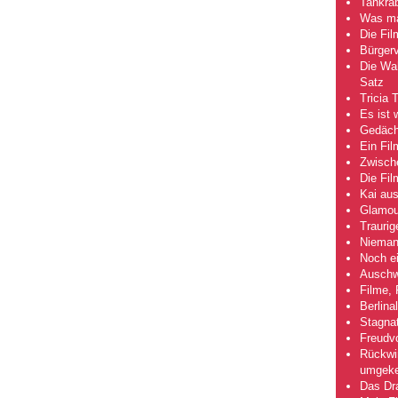
Tankra
Was mac
Die Fi
Bürgerv
Die Wah
Satz
Tricia 
Es ist 
Gedächt
Ein Fil
Zwische
Die Fi
Kai aus
Glamou
Traurig
Niemand
Noch ei
Auschwi
Filme, 
Berlina
Stagna
Freudv
Rückwir
umgeke
Das Dra