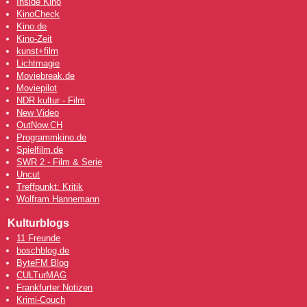
Inside Kino
KinoCheck
Kino.de
Kino-Zeit
kunst+film
Lichtmagie
Moviebreak.de
Moviepilot
NDR kultur - Film
New Video
OutNow
.CH
Programmkino.de
Spielfilm.de
SWR 2 - Film & Serie
Uncut
Treffpunkt: Kritik
Wolfram Hannemann
Kulturblogs
11 Freunde
boschblog.de
ByteFM Blog
CULTurMAG
Frankfurter Notizen
Krimi-Couch