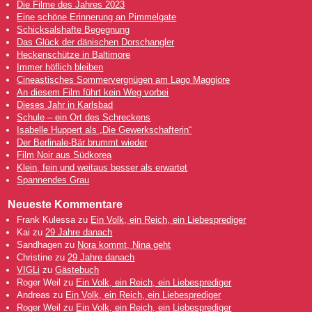
Die Filme des Jahres 2023
Eine schöne Erinnerung an Pimmelgate
Schicksalshafte Begegnung
Das Glück der dänischen Dorschangler
Heckenschütze in Baltimore
Immer höflich bleiben
Cineastisches Sommervergnügen am Lago Maggiore
An diesem Film führt kein Weg vorbei
Dieses Jahr in Karlsbad
Schule – ein Ort des Schreckens
Isabelle Huppert als „Die Gewerkschafterin“
Der Berlinale-Bär brummt wieder
Film Noir aus Südkorea
Klein, fein und weitaus besser als erwartet
Spannendes Grau
Neueste Kommentare
Frank Kulessa
zu
Ein Volk, ein Reich, ein Liebesprediger
Kai
zu
29 Jahre danach
Sandhagen
zu
Nora kommt, Nina geht
Christine
zu
29 Jahre danach
VIGLi
zu
Gästebuch
Roger Weil
zu
Ein Volk, ein Reich, ein Liebesprediger
Andreas
zu
Ein Volk, ein Reich, ein Liebesprediger
Roger Weil
zu
Ein Volk, ein Reich, ein Liebesprediger