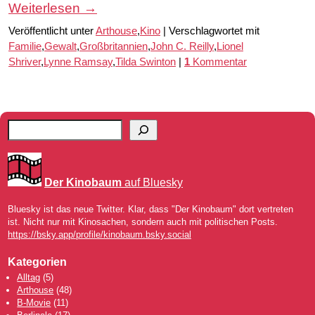
Weiterlesen
→
Veröffentlicht unter
Arthouse
,
Kino
|
Verschlagwortet mit
Familie
,
Gewalt
,
Großbritannien
,
John C. Reilly
,
Lionel
Shriver
,
Lynne Ramsay
,
Tilda Swinton
|
1
Kommentar
Der Kinobaum
auf Bluesky
Bluesky ist das neue Twitter. Klar, dass "Der Kinobaum" dort vertreten
ist. Nicht nur mit Kinosachen, sondern auch mit politischen Posts.
https://bsky.app/profile/kinobaum.bsky.social
Kategorien
Alltag
(5)
Arthouse
(48)
B-Movie
(11)