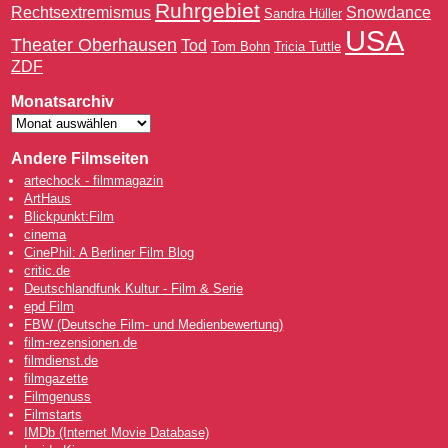
Ruhrgebiet
Rechtsextremismus
Snowdance
Sandra Hüller
USA
Theater Oberhausen
Tod
Tom Bohn
Tricia Tuttle
ZDF
Monatsarchiv
Andere Filmseiten
artechock - filmmagazin
ArtHaus
Blickpunkt:Film
cinema
CinePhil: A Berliner Film Blog
critic.de
Deutschlandfunk Kultur - Film & Serie
epd Film
FBW (Deutsche Film- und Medienbewertung)
film-rezensionen.de
filmdienst.de
filmgazette
Filmgenuss
Filmstarts
IMDb (Internet Movie Database)