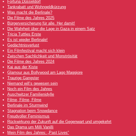
Fortuna Düsseldorf
Tankrabatt und Wohngeldkürzung
Was macht die Berlinale?
Die Filme des Jahres 2025
Bürgerversicherung für alle. Her damit!
Die Wahrheit über die Lage in Gaza in einem Satz
Tricia Tuttles Erste
Es ist wieder Berlinale!
Gedächtnisverlust
Ein Filmfestival macht sich klein
Zwischen Sachlichkeit und Monströsität
Die Filme des Jahres 2024
Kai aus der Kiste
Glamour aus Bollywood am Lago Maggiore
Traurige Gangster
Niemand will’s gewesen sein
Noch ein Film des Jahres
Auschwitzer Familienidylle
Filme, Filme, Filme
Berlinale im Sturmwind
Stagnation beim Snowdance
Freudvoller Feminismus
Rückwirkung der Zukunft auf die Gegenwart und umgekehrt
Das Drama um Milli Vanilli
Mein Film des Jahres: „Past Lives“