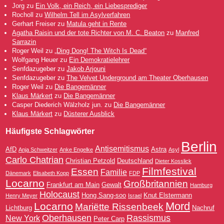
Jorg
zu
Ein Volk, ein Reich, ein Liebesprediger
Rocholl
zu
Wilhelm Tell im Asylverfahren
Gerhart Freiser
zu
Matula geht in Rente
Agatha Raisin und der tote Richter von M. C. Beaton
zu
Manfred
Sarrazin
Roger Weil
zu
„Ding Dong! The Witch Is Dead“
Wolfgang Heuer
zu
Ein Demokratielehrer
Senfdazugeber
zu
Jakob Arjouni
Senfdazugeber
zu
The Velvet Underground am Theater Oberhausen
Roger Weil
zu
Die Bangemänner
Klaus Märkert
zu
Die Bangemänner
Casper Diederich Wälzholz jun.
zu
Die Bangemänner
Klaus Märkert
zu
Düsterer Ausblick
Häufigste Schlagwörter
Berlin
Antisemitismus
AfD
Astra
Anja Schweitzer
Anke Engelke
Asyl
Carlo Chatrian
Christian Petzold
Deutschland
Dieter Kosslick
Filmfestival
Essen
Familie
Dänemark
Elisabeth Kopp
FDP
Locarno
Großbritannien
Frankfurt am Main
Gewalt
Hamburg
Holocaust
Hong Sang-soo
Knut Elstermann
Henry Meyer
Israel
Mord
Locarno
Mariëtte Rissenbeek
Lichtburg
Nachruf
Oberhausen
Rassismus
New York
Peter Carp