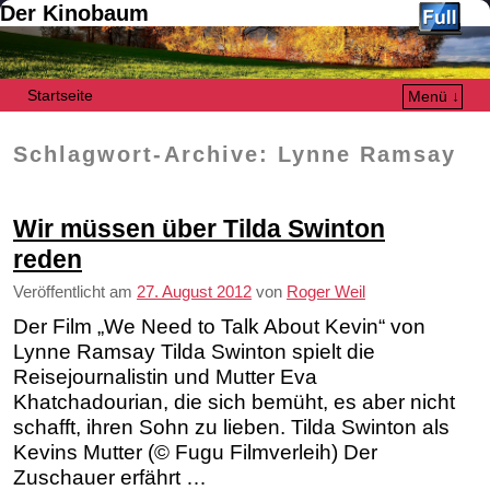
Der Kinobaum
Startseite
Menü ↓
Zum Inhalt wechseln
Zum sekundären Inhalt wechseln
Schlagwort-Archive:
Lynne Ramsay
Wir müssen über Tilda Swinton
reden
Veröffentlicht am
27. August 2012
von
Roger Weil
Der Film „We Need to Talk About Kevin“ von
Lynne Ramsay Tilda Swinton spielt die
Reisejournalistin und Mutter Eva
Khatchadourian, die sich bemüht, es aber nicht
schafft, ihren Sohn zu lieben. Tilda Swinton als
Kevins Mutter (© Fugu Filmverleih) Der
Zuschauer erfährt …