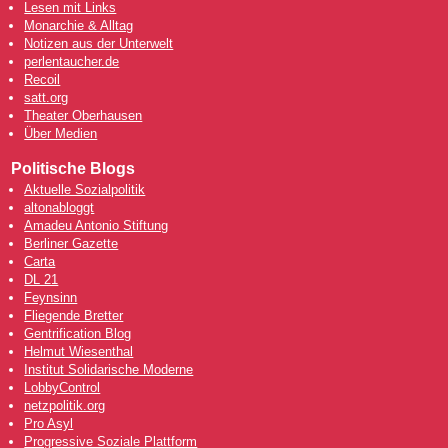
Lesen mit Links
Monarchie & Alltag
Notizen aus der Unterwelt
perlentaucher.de
Recoil
satt.org
Theater Oberhausen
Über Medien
Politische Blogs
Aktuelle Sozialpolitik
altonabloggt
Amadeu Antonio Stiftung
Berliner Gazette
Carta
DL 21
Feynsinn
Fliegende Bretter
Gentrification Blog
Helmut Wiesenthal
Institut Solidarische Moderne
LobbyControl
netzpolitik.org
Pro Asyl
Progressive Soziale Plattform