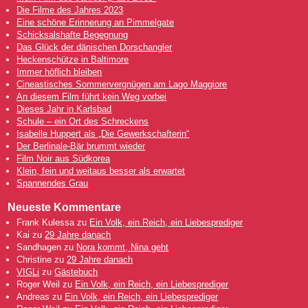
Die Filme des Jahres 2023
Eine schöne Erinnerung an Pimmelgate
Schicksalshafte Begegnung
Das Glück der dänischen Dorschangler
Heckenschütze in Baltimore
Immer höflich bleiben
Cineastisches Sommervergnügen am Lago Maggiore
An diesem Film führt kein Weg vorbei
Dieses Jahr in Karlsbad
Schule – ein Ort des Schreckens
Isabelle Huppert als „Die Gewerkschafterin“
Der Berlinale-Bär brummt wieder
Film Noir aus Südkorea
Klein, fein und weitaus besser als erwartet
Spannendes Grau
Neueste Kommentare
Frank Kulessa
zu
Ein Volk, ein Reich, ein Liebesprediger
Kai
zu
29 Jahre danach
Sandhagen
zu
Nora kommt, Nina geht
Christine
zu
29 Jahre danach
VIGLi
zu
Gästebuch
Roger Weil
zu
Ein Volk, ein Reich, ein Liebesprediger
Andreas
zu
Ein Volk, ein Reich, ein Liebesprediger