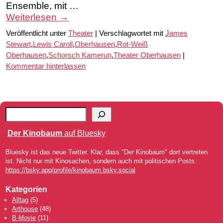
Ensemble, mit …
Weiterlesen
→
Veröffentlicht unter
Theater
|
Verschlagwortet mit
James
Stewart
,
Lewis Caroll
,
Oberhausen
,
Rot-Weiß
Oberhausen
,
Schorsch Kamerun
,
Theater Oberhausen
|
Kommentar hinterlassen
Der Kinobaum
auf Bluesky
Bluesky ist das neue Twitter. Klar, dass "Der Kinobaum" dort vertreten
ist. Nicht nur mit Kinosachen, sondern auch mit politischen Posts.
https://bsky.app/profile/kinobaum.bsky.social
Kategorien
Alltag
(5)
Arthouse
(48)
B-Movie
(11)