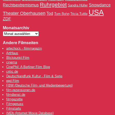
Ruhrgebiet
Rechtsextremismus
Snowdance
Sandra Hüller
USA
Theater Oberhausen
Tod
Tom Bohn
Tricia Tuttle
ZDF
Monatsarchiv
Andere Filmseiten
artechock - filmmagazin
ArtHaus
Blickpunkt:Film
cinema
CinePhil: A Berliner Film Blog
critic.de
Deutschlandfunk Kultur - Film & Serie
epd Film
FBW (Deutsche Film- und Medienbewertung)
film-rezensionen.de
filmdienst.de
filmgazette
Filmgenuss
Filmstarts
IMDb (Internet Movie Database)