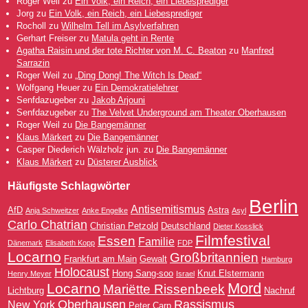
Roger Weil
zu
Ein Volk, ein Reich, ein Liebesprediger
Jorg
zu
Ein Volk, ein Reich, ein Liebesprediger
Rocholl
zu
Wilhelm Tell im Asylverfahren
Gerhart Freiser
zu
Matula geht in Rente
Agatha Raisin und der tote Richter von M. C. Beaton
zu
Manfred
Sarrazin
Roger Weil
zu
„Ding Dong! The Witch Is Dead“
Wolfgang Heuer
zu
Ein Demokratielehrer
Senfdazugeber
zu
Jakob Arjouni
Senfdazugeber
zu
The Velvet Underground am Theater Oberhausen
Roger Weil
zu
Die Bangemänner
Klaus Märkert
zu
Die Bangemänner
Casper Diederich Wälzholz jun.
zu
Die Bangemänner
Klaus Märkert
zu
Düsterer Ausblick
Häufigste Schlagwörter
Berlin
Antisemitismus
AfD
Astra
Anja Schweitzer
Anke Engelke
Asyl
Carlo Chatrian
Christian Petzold
Deutschland
Dieter Kosslick
Filmfestival
Essen
Familie
Dänemark
Elisabeth Kopp
FDP
Locarno
Großbritannien
Frankfurt am Main
Gewalt
Hamburg
Holocaust
Hong Sang-soo
Knut Elstermann
Henry Meyer
Israel
Mord
Locarno
Mariëtte Rissenbeek
Lichtburg
Nachruf
Oberhausen
Rassismus
New York
Peter Carp