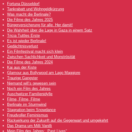
Fortuna Düsseldorf
Tankrabatt und Wohngeldkürzung
Was macht die Berlinale?
Die Filme des Jahres 2025
Bürgerversicherung für alle. Her damit!
Die Wahrheit über die Lage in Gaza in einem Satz
Tricia Tuttles Erste
Es ist wieder Berlinale!
Gedächtnisverlust
Ein Filmfestival macht sich klein
Zwischen Sachlichkeit und Monströsität
Die Filme des Jahres 2024
Kai aus der Kiste
Glamour aus Bollywood am Lago Maggiore
Traurige Gangster
Niemand will’s gewesen sein
Noch ein Film des Jahres
Auschwitzer Familienidylle
Filme, Filme, Filme
Berlinale im Sturmwind
Stagnation beim Snowdance
Freudvoller Feminismus
Rückwirkung der Zukunft auf die Gegenwart und umgekehrt
Das Drama um Milli Vanilli
Mein Film des Jahres: „Past Lives“