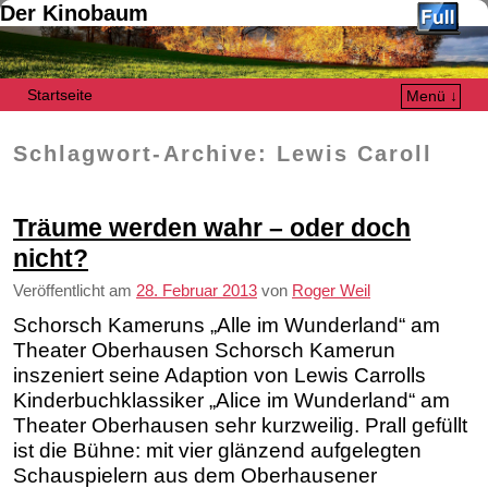
Der Kinobaum
Startseite
Menü ↓
Zum Inhalt wechseln
Zum sekundären Inhalt wechseln
Schlagwort-Archive:
Lewis Caroll
Träume werden wahr – oder doch
nicht?
Veröffentlicht am
28. Februar 2013
von
Roger Weil
Schorsch Kameruns „Alle im Wunderland“ am
Theater Oberhausen Schorsch Kamerun
inszeniert seine Adaption von Lewis Carrolls
Kinderbuchklassiker „Alice im Wunderland“ am
Theater Oberhausen sehr kurzweilig. Prall gefüllt
ist die Bühne: mit vier glänzend aufgelegten
Schauspielern aus dem Oberhausener