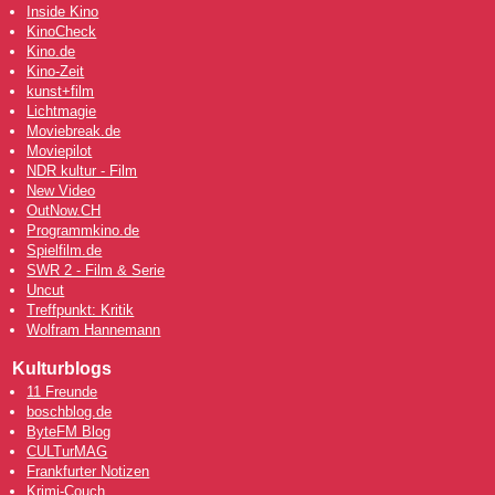
Inside Kino
KinoCheck
Kino.de
Kino-Zeit
kunst+film
Lichtmagie
Moviebreak.de
Moviepilot
NDR kultur - Film
New Video
OutNow
.CH
Programmkino.de
Spielfilm.de
SWR 2 - Film & Serie
Uncut
Treffpunkt: Kritik
Wolfram Hannemann
Kulturblogs
11 Freunde
boschblog.de
ByteFM Blog
CULTurMAG
Frankfurter Notizen
Krimi-Couch