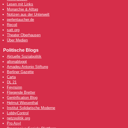
Lesen mit Links
Monarchie & Alltag
Notizen aus der Unterwelt
perlentaucher.de
Recoil
satt.org
Theater Oberhausen
Über Medien
Politische Blogs
Aktuelle Sozialpolitik
altonabloggt
Amadeu Antonio Stiftung
Berliner Gazette
Carta
DL 21
Feynsinn
Fliegende Bretter
Gentrification Blog
Helmut Wiesenthal
Institut Solidarische Moderne
LobbyControl
netzpolitik.org
Pro Asyl