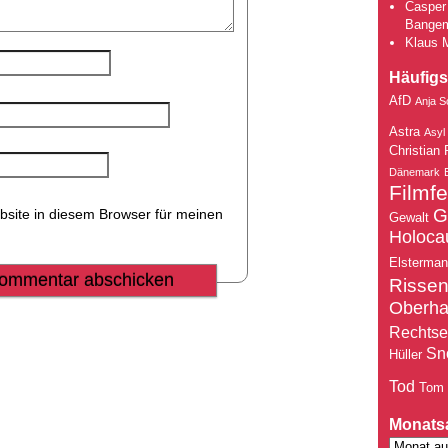
Casper 
Bange
Klaus 
Häufigs
AfD
Anja S
Astra
Asyl
Christian 
Dänemark
Filmfe
G
site in diesem Browser für meinen
Gewalt
Holoca
Elsterma
Risse
Oberh
Rechtse
Sn
Hüller
Tod
Tom
Monats