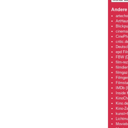
Andere 
artecho
ArtHau
Blickpu
cinema
CinePhi
critic.d
Deutsch
epd Fi
FBW (D
film-re
filmdie
filmgaz
Filmge
Filmsta
IMDb (I
Inside 
KinoCh
Kino.d
Kino-Ze
kunst+f
Lichtm
Movieb