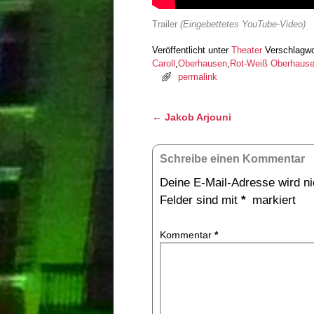
Trailer
(Eingebettetes YouTube-Video)
Veröffentlicht unter
Theater
Verschlagwo
Caroll
,
Oberhausen
,
Rot-Weiß Oberhaus
permalink
Artikelnavigation
←
Jakob Arjouni
Schreibe einen Kommentar
Deine E-Mail-Adresse wird nic
Felder sind mit
*
markiert
Kommentar
*