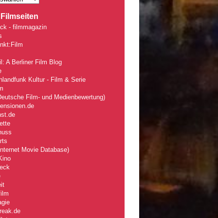
Filmseiten
ck - filmmagazin
s
nkt:Film
l: A Berliner Film Blog
e
landfunk Kultur - Film & Serie
lm
eutsche Film- und Medienbewertung)
zensionen.de
nst.de
ette
nuss
rts
nternet Movie Database)
Kino
eck
e
it
ilm
agie
reak.de