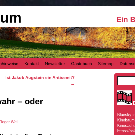
aum
Ein 
nhinweise
Kontakt
Newsletter
Gästebuch
Sitemap
Datensc
Ist Jakob Augstein ein Antisemit?
→
ahr – oder
Bluesky is
Kinobaum" 
Roger Weil
Kinosache
https://bs