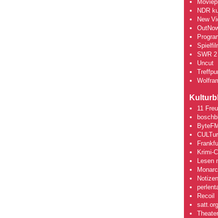
Moviepi
NDR kul
New Vi
OutNo
Progra
Spielfi
SWR 2 
Uncut
Treffpun
Wolfra
Kulturb
11 Fre
boschb
ByteFM
CULTu
Frankfu
Krimi-
Lesen m
Monarch
Notizen
perlent
Recoil
satt.or
Theate