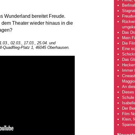
Berlina
Stagna
s Wunderland bereitet Freude.
Freudv
Rückwir
 dem Theater wieder hinaus in die
umgeke
sagen?
Das Dra
Mein Fi
.03., 02.03., 17.03., 25.04. und
Die Fi
l-Quadflieg-Platz 1, 46045 Oberhausen.
Eine s
Schick
Das Gl
Hecken
Immer h
Cineas
Maggio
An dies
Dieses 
Schule 
Isabell
Der Ber
Film No
Klein, 
Spanne