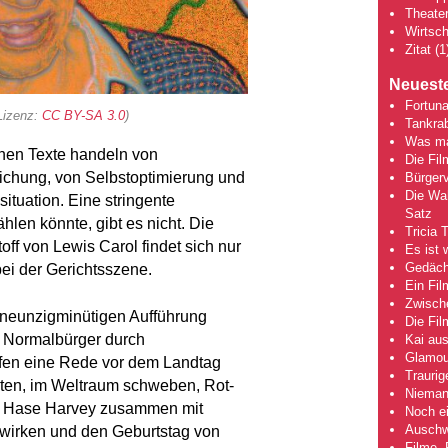
Theate
Wirtsch
Zitat
(1
Neueste
Fortuna
Lizenz:
CC BY-SA 3.0
)
Tankra
Was mac
en Texte handeln von
Die Fi
ichung, von Selbstoptimierung und
Bürgerv
Die Wah
tuation. Eine stringente
Satz
len könnte, gibt es nicht. Die
Tricia 
ff von Lewis Carol findet sich nur
Es ist 
Gedächt
ei der Gerichtsszene.
Ein Fil
Zwische
r neunzigminütigen Aufführung
Die Fi
 Normalbürger durch
Kai aus
Glamou
ürfen eine Rede vor dem Landtag
Traurig
eiten, im Weltraum schweben, Rot-
Niemand
ls Hase Harvey zusammen mit
Noch ei
Auschwi
twirken und den Geburtstag von
Filme, 