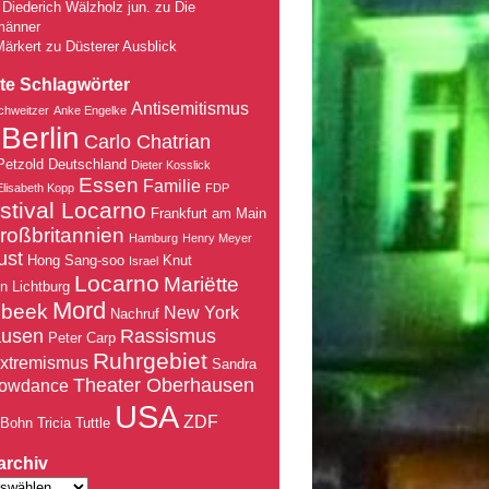
Diederich Wälzholz jun.
zu
Die
männer
Märkert
zu
Düsterer Ausblick
te Schlagwörter
Antisemitismus
chweitzer
Anke Engelke
Berlin
Carlo Chatrian
Petzold
Deutschland
Dieter Kosslick
Essen
Familie
Elisabeth Kopp
FDP
stival Locarno
Frankfurt am Main
roßbritannien
Hamburg
Henry Meyer
ust
Hong Sang-soo
Knut
Israel
Locarno
Mariëtte
nn
Lichtburg
Mord
nbeek
New York
Nachruf
ausen
Rassismus
Peter Carp
Ruhrgebiet
xtremismus
Sandra
Theater Oberhausen
owdance
USA
ZDF
 Bohn
Tricia Tuttle
archiv