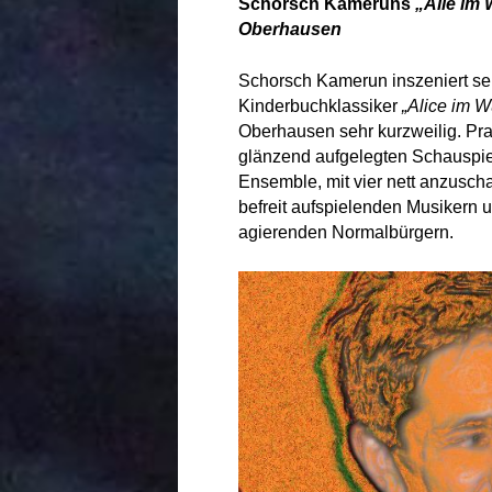
Schorsch Kameruns
„Alle im
Oberhausen
Schorsch Kamerun inszeniert se
Kinderbuchklassiker
„Alice im 
Oberhausen sehr kurzweilig. Prall
glänzend aufgelegten Schauspi
Ensemble, mit vier nett anzusch
befreit aufspielenden Musikern 
agierenden Normalbürgern.