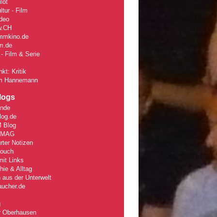
lot
tur - Film
deo
w
.CH
mmkino.de
lm.de
- Film & Serie
kt: Kritik
m Hannemann
logs
unde
log.de
 Blog
rMAG
rter Notizen
Couch
it Links
ie & Alltag
 aus der Unterwelt
aucher.de
g
r Oberhausen