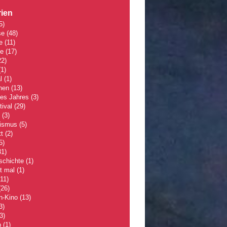
ien
5)
se
(48)
e
(11)
le
(17)
2)
1)
l
(1)
hen
(13)
des Jahres
(3)
tival
(29)
(3)
lismus
(5)
t
(2)
5)
1)
schichte
(1)
 mal
(1)
11)
26)
n-Kino
(13)
3)
3)
p
(1)