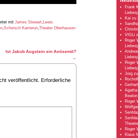
Neuest
Frank 
Liebesp
Kai
zu
rtet mit
James Stewart
,
Lewis
Sandha
en
,
Schorsch Kamerun
,
Theater Oberhausen
Christi
VIGLi
Roger 
Liebesp
Ist Jakob Augstein ein Antisemit?
Andrea
Liebesp
→
Roger 
Liebesp
Jorg
z
Rocholl
ht veröffentlicht.
Erforderliche
Gerhart
Agatha 
Beaton
Roger 
Wolfga
Senfda
Senfda
Theate
Roger 
Klaus 