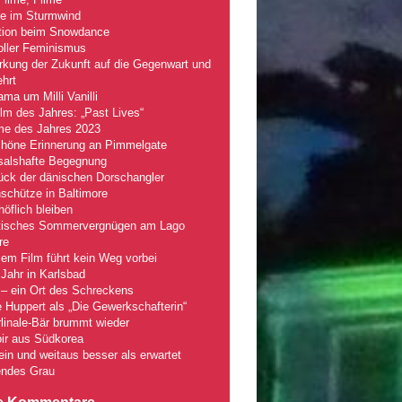
le im Sturmwind
tion beim Snowdance
oller Feminismus
kung der Zukunft auf die Gegenwart und
hrt
ma um Milli Vanilli
lm des Jahres: „Past Lives“
lme des Jahres 2023
chöne Erinnerung an Pimmelgate
salshafte Begegnung
ück der dänischen Dorschangler
schütze in Baltimore
öflich bleiben
tisches Sommervergnügen am Lago
re
em Film führt kein Weg vorbei
Jahr in Karlsbad
– ein Ort des Schreckens
e Huppert als „Die Gewerkschafterin“
linale-Bär brummt wieder
ir aus Südkorea
fein und weitaus besser als erwartet
ndes Grau