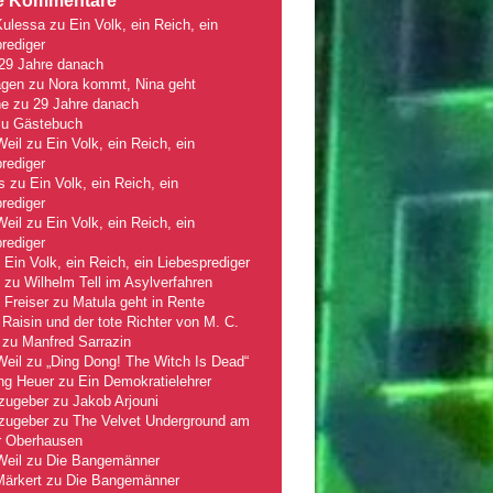
e Kommentare
Kulessa
zu
Ein Volk, ein Reich, ein
rediger
29 Jahre danach
gen
zu
Nora kommt, Nina geht
ne
zu
29 Jahre danach
zu
Gästebuch
Weil
zu
Ein Volk, ein Reich, ein
rediger
s
zu
Ein Volk, ein Reich, ein
rediger
Weil
zu
Ein Volk, ein Reich, ein
rediger
u
Ein Volk, ein Reich, ein Liebesprediger
zu
Wilhelm Tell im Asylverfahren
 Freiser
zu
Matula geht in Rente
Raisin und der tote Richter von M. C.
zu
Manfred Sarrazin
Weil
zu
„Ding Dong! The Witch Is Dead“
ng Heuer
zu
Ein Demokratielehrer
zugeber
zu
Jakob Arjouni
zugeber
zu
The Velvet Underground am
r Oberhausen
Weil
zu
Die Bangemänner
Märkert
zu
Die Bangemänner