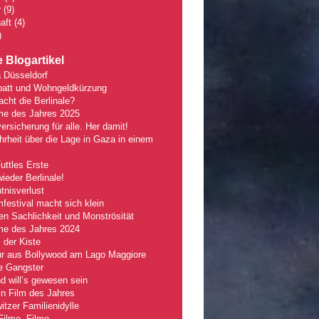
r
(9)
aft
(4)
)
 Blogartikel
 Düsseldorf
batt und Wohngeldkürzung
ht die Berlinale?
lme des Jahres 2025
ersicherung für alle. Her damit!
rheit über die Lage in Gaza in einem
Tuttles Erste
wieder Berlinale!
nisverlust
mfestival macht sich klein
n Sachlichkeit und Monströsität
lme des Jahres 2024
 der Kiste
r aus Bollywood am Lago Maggiore
e Gangster
 will’s gewesen sein
n Film des Jahres
tzer Familienidylle
Filme, Filme