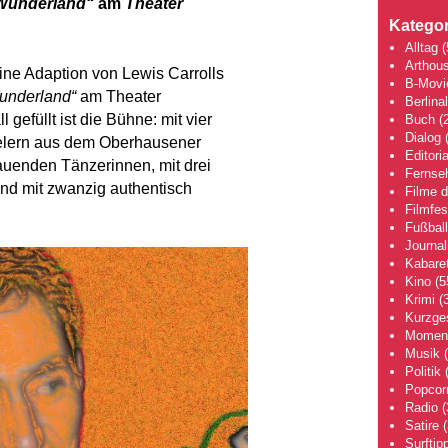
 Wunderland“
am
Theater
Kategor
Alltag
(
Arthou
ine Adaption von Lewis Carrolls
B-Movi
Wunderland“
am Theater
Berlina
 gefüllt ist die Bühne: mit vier
Buch
(2
Dialog
(
elern aus dem Oberhausener
Editoria
auenden Tänzerinnen, mit drei
Fernse
und mit zwanzig authentisch
Filme 
Filmfes
Fußball
Journa
Kabaret
Kino
(5
Krimi
(3
Kurzge
Moment
Musik
(
Politik
(
Popcor
Radio
(
Satire
(
Surftip