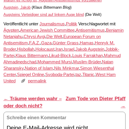
Warum es richtig ist, Augstein Antisemitismus vorzuwerfen
Augstein, Jakob
(
Klaus Bittermann Blog
)
Augsteins Verteidiger sind auf linkem Auge blind
(Die Welt)
Veröffentlicht unter
Journalismus
,
Politik
Verschlagwortet mit
Ägypten
,
American Jewish Committee
,
Antisemitismus
,
Benjamin
Netanjahu
,
Chrysi Avgi
,
Die Welt
,
European Forum on
Antisemitism
,
F.A.Z.
,
Gaza
,
Günter Grass
,
Hamas
,
Henryk M.
Broder
,
Hisbollah
,
Holocaust
,
Iran
,
Israel
,
Jakob Augstein
,
Jobbik-
Partei
,
Klaus Bittermann
,
Likud-Block
,
Louis Farrakhan
,
Mahmud
Ahmadinedschad
,
Mohammed Mursi
,
Muslim-Brüder
,
Natan
Sharansky
,
Nation of Islam
,
Nils Minkmar
,
Simon Wiesenthal
Center
,
Spiegel Online
,
Svoboda-Partei
,
taz
,
Titanic
,
West Ham
United
permalink
Artikelnavigation
←
Träume werden wahr –
Zum Tode von Dieter Pfaff
oder doch nicht?
→
Schreibe einen Kommentar
Deine E-Mail-Adresse wird nicht