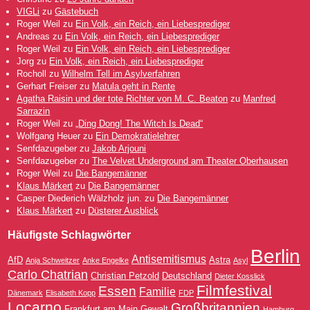
VIGLi
zu
Gästebuch
Roger Weil
zu
Ein Volk, ein Reich, ein Liebesprediger
Andreas
zu
Ein Volk, ein Reich, ein Liebesprediger
Roger Weil
zu
Ein Volk, ein Reich, ein Liebesprediger
Jorg
zu
Ein Volk, ein Reich, ein Liebesprediger
Rocholl
zu
Wilhelm Tell im Asylverfahren
Gerhart Freiser
zu
Matula geht in Rente
Agatha Raisin und der tote Richter von M. C. Beaton
zu
Manfred
Sarrazin
Roger Weil
zu
„Ding Dong! The Witch Is Dead“
Wolfgang Heuer
zu
Ein Demokratielehrer
Senfdazugeber
zu
Jakob Arjouni
Senfdazugeber
zu
The Velvet Underground am Theater Oberhausen
Roger Weil
zu
Die Bangemänner
Klaus Märkert
zu
Die Bangemänner
Casper Diederich Wälzholz jun.
zu
Die Bangemänner
Klaus Märkert
zu
Düsterer Ausblick
Häufigste Schlagwörter
Berlin
Antisemitismus
AfD
Astra
Anja Schweitzer
Anke Engelke
Asyl
Carlo Chatrian
Christian Petzold
Deutschland
Dieter Kosslick
Filmfestival
Essen
Familie
Dänemark
Elisabeth Kopp
FDP
Locarno
Großbritannien
Frankfurt am Main
Gewalt
Hamburg