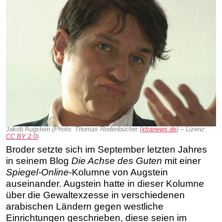
Jakob Augstein
(Photo: Thomas Rodenbücher (
xtranews.de
) – Lizenz:
CC BY 2.0
)
Broder setzte sich im September letzten Jahres
in seinem Blog
Die Achse des Guten
mit einer
Spiegel-Online
-Kolumne von Augstein
auseinander.
Augstein hatte in dieser Kolumne
über die Gewaltexzesse in verschiedenen
arabischen Ländern gegen westliche
Einrichtungen geschrieben, diese seien im