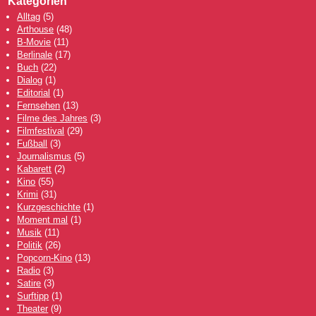
Kategorien
Alltag
(5)
Arthouse
(48)
B-Movie
(11)
Berlinale
(17)
Buch
(22)
Dialog
(1)
Editorial
(1)
Fernsehen
(13)
Filme des Jahres
(3)
Filmfestival
(29)
Fußball
(3)
Journalismus
(5)
Kabarett
(2)
Kino
(55)
Krimi
(31)
Kurzgeschichte
(1)
Moment mal
(1)
Musik
(11)
Politik
(26)
Popcorn-Kino
(13)
Radio
(3)
Satire
(3)
Surftipp
(1)
Theater
(9)