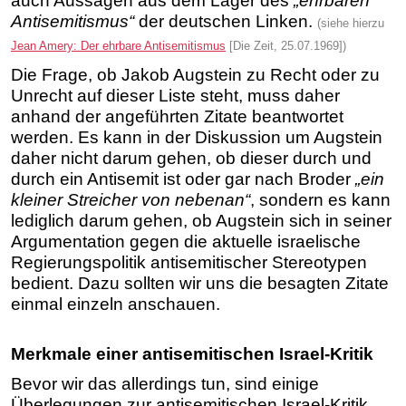
auch Aussagen aus dem Lager des
„ehrbaren
Antisemitismus“
der deutschen Linken.
(siehe hierzu
Jean Amery: Der ehrbare Antisemitismus
[Die Zeit, 25.07.1969])
Die Frage, ob Jakob Augstein zu Recht oder zu
Unrecht auf dieser Liste steht, muss daher
anhand der angeführten Zitate beantwortet
werden. Es kann in der Diskussion um Augstein
daher nicht darum gehen, ob dieser durch und
durch ein Antisemit ist oder gar nach Broder
„ein
kleiner Streicher von nebenan“
, sondern es kann
lediglich darum gehen, ob Augstein sich in seiner
Argumentation gegen die aktuelle israelische
Regierungspolitik antisemitischer Stereotypen
bedient. Dazu sollten wir uns die besagten Zitate
einmal einzeln anschauen.
Merkmale einer antisemitischen Israel-Kritik
Bevor wir das allerdings tun, sind einige
Überlegungen zur antisemitischen Israel-Kritik