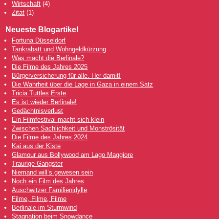
Wirtschaft
(4)
Zitat
(1)
Neueste Blogartikel
Fortuna Düsseldorf
Tankrabatt und Wohngeldkürzung
Was macht die Berlinale?
Die Filme des Jahres 2025
Bürgerversicherung für alle. Her damit!
Die Wahrheit über die Lage in Gaza in einem Satz
Tricia Tuttles Erste
Es ist wieder Berlinale!
Gedächtnisverlust
Ein Filmfestival macht sich klein
Zwischen Sachlichkeit und Monströsität
Die Filme des Jahres 2024
Kai aus der Kiste
Glamour aus Bollywood am Lago Maggiore
Traurige Gangster
Niemand will’s gewesen sein
Noch ein Film des Jahres
Auschwitzer Familienidylle
Filme, Filme, Filme
Berlinale im Sturmwind
Stagnation beim Snowdance