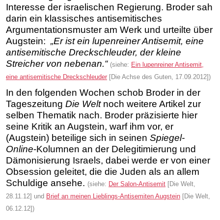
Interesse der israelischen Regierung. Broder sah
darin ein klassisches antisemitisches
Argumentationsmuster am Werk und urteilte über
Augstein:
„Er ist ein lupenreiner Antisemit, eine
antisemitische Dreckschleuder, der kleine
Streicher von nebenan.“
(siehe:
Ein lupenreiner Antisemit,
eine antisemitische Dreckschleuder
[Die Achse des Guten, 17.09.2012])
In den folgenden Wochen schob Broder in der
Tageszeitung
Die Welt
noch weitere Artikel zur
selben Thematik nach. Broder präzisierte hier
seine Kritik an Augstein, warf ihm vor, er
(Augstein) beteilige sich in seinen
Spiegel-
Online
-Kolumnen an der Delegitimierung und
Dämonisierung Israels, dabei werde er von einer
Obsession geleitet, die die Juden als an allem
Schuldige ansehe.
(siehe:
Der Salon-Antisemit
[Die Welt,
28.11.12] und
Brief an meinen Lieblings-Antisemiten Augstein
[Die Welt,
06.12.12])