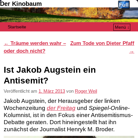
Der Kinobaum
Startseite
Menü ↓
Zum Inhalt wechseln
Zum sekundären Inhalt wechseln
Artikelnavigation
←
Träume werden wahr –
Zum Tode von Dieter Pfaff
oder doch nicht?
→
Ist Jakob Augstein ein
Antisemit?
Veröffentlicht am
1. März 2013
von
Roger Weil
Jakob Augstein, der Herausgeber der linken
Wochenzeitung
der Freitag
und
Spiegel-Online
-
Kolumnist, ist in den Fokus einer Antisemitismus-
Debatte geraten. Dort hineingestellt hat ihn
zunächst der Journalist Henryk M. Broder.