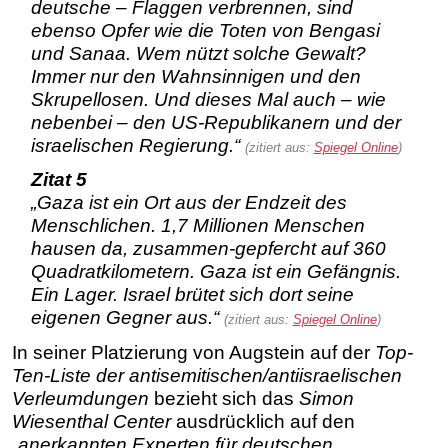
deutsche – Flaggen verbrennen, sind
ebenso Opfer wie die Toten von Bengasi
und Sanaa. Wem nützt solche Gewalt?
Immer nur den Wahnsinnigen und den
Skrupellosen. Und dieses Mal auch – wie
nebenbei – den US-Republikanern und der
israelischen Regierung.“
(zitiert aus:
Spiegel Online
)
Zitat 5
„Gaza ist ein Ort aus der Endzeit des
Menschlichen. 1,7 Millionen Menschen
hausen da, zusammen-gepfercht auf 360
Quadratkilometern. Gaza ist ein Gefängnis.
Ein Lager. Israel brütet sich dort seine
eigenen Gegner aus.“
(zitiert aus:
Spiegel Online
)
In seiner Platzierung von Augstein auf der
Top-
Ten-Liste der antisemitischen/antiisraelischen
Verleumdungen
bezieht sich das
Simon
Wiesenthal Center
ausdrücklich auf den
„anerkannten Experten für deutschen