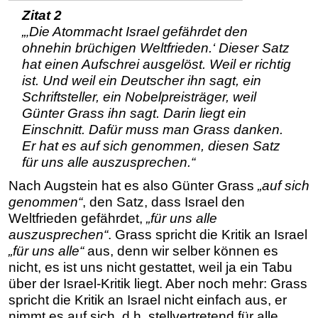
Zitat 2
„‚Die Atommacht Israel gefährdet den
ohnehin brüchigen Weltfrieden.‘
Dieser Satz
hat einen Aufschrei ausgelöst. Weil er richtig
ist. Und weil ein Deutscher ihn sagt, ein
Schriftsteller, ein Nobelpreisträger, weil
Günter Grass ihn sagt. Darin liegt ein
Einschnitt. Dafür muss man Grass danken.
Er hat es auf sich genommen, diesen Satz
für uns alle auszusprechen.“
Nach Augstein hat es also Günter Grass
„auf sich
genommen“
, den Satz, dass Israel den
Weltfrieden gefährdet,
„für uns alle
auszusprechen“
. Grass spricht die Kritik an Israel
„für uns alle“
aus, denn wir selber können es
nicht, es ist uns nicht gestattet, weil ja ein Tabu
über der Israel-Kritik liegt. Aber noch mehr: Grass
spricht die Kritik an Israel nicht einfach aus, er
nimmt es auf sich, d.h. stellvertretend für alle