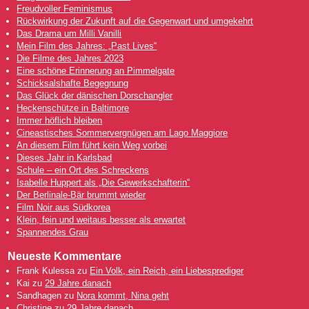
Freudvoller Feminismus
Rückwirkung der Zukunft auf die Gegenwart und umgekehrt
Das Drama um Milli Vanilli
Mein Film des Jahres: „Past Lives“
Die Filme des Jahres 2023
Eine schöne Erinnerung an Pimmelgate
Schicksalshafte Begegnung
Das Glück der dänischen Dorschangler
Heckenschütze in Baltimore
Immer höflich bleiben
Cineastisches Sommervergnügen am Lago Maggiore
An diesem Film führt kein Weg vorbei
Dieses Jahr in Karlsbad
Schule – ein Ort des Schreckens
Isabelle Huppert als „Die Gewerkschafterin“
Der Berlinale-Bär brummt wieder
Film Noir aus Südkorea
Klein, fein und weitaus besser als erwartet
Spannendes Grau
Neueste Kommentare
Frank Kulessa
zu
Ein Volk, ein Reich, ein Liebesprediger
Kai
zu
29 Jahre danach
Sandhagen
zu
Nora kommt, Nina geht
Christine
zu
29 Jahre danach