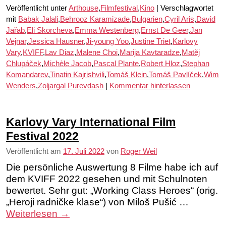
Veröffentlicht unter
Arthouse
,
Filmfestival
,
Kino
|
Verschlagwortet
mit
Babak Jalali
,
Behrooz Karamizade
,
Bulgarien
,
Cyril Aris
,
David
Jařab
,
Eli Skorcheva
,
Emma Westenberg
,
Ernst De Geer
,
Jan
Vejnar
,
Jessica Hausner
,
Ji-young Yoo
,
Justine Triet
,
Karlovy
Vary
,
KVIFF
,
Lav Diaz
,
Malene Choi
,
Marija Kavtaradze
,
Matěj
Chlupáček
,
Michèle Jacob
,
Pascal Plante
,
Robert Hloz
,
Stephan
Komandarev
,
Tinatin Kajrishvili
,
Tomáš Klein
,
Tomáš Pavlíček
,
Wim
Wenders
,
Zoljargal Purevdash
|
Kommentar hinterlassen
Karlovy Vary International Film
Festival 2022
Veröffentlicht am
17. Juli 2022
von
Roger Weil
Die persönliche Auswertung 8 Filme habe ich auf
dem KVIFF 2022 gesehen und mit Schulnoten
bewertet. Sehr gut: „Working Class Heroes“ (orig.
„Heroji radničke klase“) von Miloš Pušić …
Weiterlesen
→