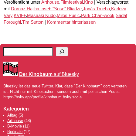
Veröffentlicht unter
Arthouse
,
Filmfestival
,
Kino
|
Verschlagwortet
mit
Dornaz Hajiha
,
Ioseb "Soso" Bliadze
,
Jonás Trueba
,
Karlovy
Vary
,
KVIFF
,
Masaaki Kudo
,
Miloš Pušić
,
Park Chan-wook
,
Sadaf
Foroughi
,
Tim Sutton
|
Kommentar hinterlassen
Der Kinobaum
auf Bluesky
Bluesky ist das neue Twitter. Klar, dass "Der Kinobaum" dort vertreten
ist. Nicht nur mit Kinosachen, sondern auch mit politischen Posts.
https://bsky.app/profile/kinobaum.bsky.social
Kategorien
Alltag
(5)
Arthouse
(48)
B-Movie
(11)
Berlinale
(17)