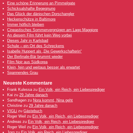
Eine schöne Erinnerung an Pimmelgate
Schicksalshafte Begegnung
Das Glück der dänischen Dorschangler
Heckenschütze in Baltimore
Immer höflich bleiben
Cineastisches Sommervergnügen am Lago Maggiore
An diesem Film führt kein Weg vorbei
Dieses Jahr in Karlsbad
Schule – ein Ort des Schreckens
Isabelle Huppert als „Die Gewerkschafterin“
Der Berlinale-Bär brummt wieder
Film Noir aus Südkorea
Klein, fein und weitaus besser als erwartet
Spannendes Grau
Neueste Kommentare
Frank Kulessa
zu
Ein Volk, ein Reich, ein Liebesprediger
Kai
zu
29 Jahre danach
Sandhagen
zu
Nora kommt, Nina geht
Christine
zu
29 Jahre danach
VIGLi
zu
Gästebuch
Roger Weil
zu
Ein Volk, ein Reich, ein Liebesprediger
Andreas
zu
Ein Volk, ein Reich, ein Liebesprediger
Roger Weil
zu
Ein Volk, ein Reich, ein Liebesprediger
Jorg
zu
Ein Volk, ein Reich, ein Liebesprediger