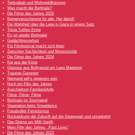
Tankrabatt und Wohngeldkürzung
Was macht die Berlinale?
Die Filme des Jahres 2025
Bürgerversicherung für alle. Her damit!
Die Wahrheit über die Lage in Gaza in einem Satz
Tricia Tuttles Erste
Es ist wieder Berlinale!
Gedächtnisverlust
Ein Filmfestival macht sich klein
Zwischen Sachlichkeit und Monströsität
Die Filme des Jahres 2024
Kai aus der Kiste
Glamour aus Bollywood am Lago Maggiore
Traurige Gangster
Niemand will’s gewesen sein
Noch ein Film des Jahres
Auschwitzer Familienidylle
Filme, Filme, Filme
Berlinale im Sturmwind
Stagnation beim Snowdance
Freudvoller Feminismus
Rückwirkung der Zukunft auf die Gegenwart und umgekehrt
Das Drama um Milli Vanilli
Mein Film des Jahres: „Past Lives“
Die Filme des Jahres 2023