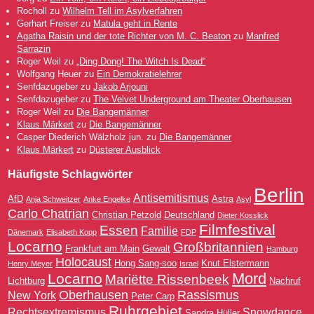
Rocholl
zu
Wilhelm Tell im Asylverfahren
Gerhart Freiser
zu
Matula geht in Rente
Agatha Raisin und der tote Richter von M. C. Beaton
zu
Manfred
Sarrazin
Roger Weil
zu
„Ding Dong! The Witch Is Dead“
Wolfgang Heuer
zu
Ein Demokratielehrer
Senfdazugeber
zu
Jakob Arjouni
Senfdazugeber
zu
The Velvet Underground am Theater Oberhausen
Roger Weil
zu
Die Bangemänner
Klaus Märkert
zu
Die Bangemänner
Casper Diederich Wälzholz jun.
zu
Die Bangemänner
Klaus Märkert
zu
Düsterer Ausblick
Häufigste Schlagwörter
Berlin
Antisemitismus
AfD
Astra
Anja Schweitzer
Anke Engelke
Asyl
Carlo Chatrian
Christian Petzold
Deutschland
Dieter Kosslick
Filmfestival
Essen
Familie
Dänemark
Elisabeth Kopp
FDP
Locarno
Großbritannien
Frankfurt am Main
Gewalt
Hamburg
Holocaust
Hong Sang-soo
Knut Elstermann
Henry Meyer
Israel
Mord
Locarno
Mariëtte Rissenbeek
Lichtburg
Nachruf
Oberhausen
Rassismus
New York
Peter Carp
Ruhrgebiet
Rechtsextremismus
Snowdance
Sandra Hüller