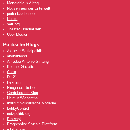
Monarchie & Alltag
Notizen aus der Unterwelt
perlentaucher.de
Recoil
satt.org
Theater Oberhausen
Über Medien
Politische Blogs
Aktuelle Sozialpolitik
altonabloggt
Amadeu Antonio Stiftung
Berliner Gazette
Carta
DL 21
Feynsinn
Fliegende Bretter
Gentrification Blog
Helmut Wiesenthal
Institut Solidarische Moderne
LobbyControl
netzpolitik.org
Pro Asyl
Progressive Soziale Plattform
ruhrbarone