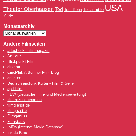
USA
Theater Oberhausen
Tod
Tom Bohn
Tricia Tuttle
ZDF
Monatsarchiv
Andere Filmseiten
artechock - filmmagazin
ArtHaus
Blickpunkt:Film
cinema
CinePhil: A Berliner Film Blog
critic.de
Deutschlandfunk Kultur - Film & Serie
epd Film
FBW (Deutsche Film- und Medienbewertung)
film-rezensionen.de
filmdienst.de
filmgazette
Filmgenuss
Filmstarts
IMDb (Internet Movie Database)
Inside Kino