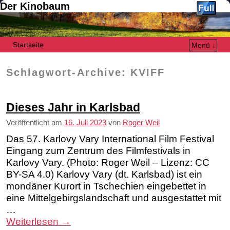
Der Kinobaum
Startseite
Menü ↓
Zum Inhalt wechseln
Zum sekundären Inhalt wechseln
Schlagwort-Archive:
KVIFF
Dieses Jahr in Karlsbad
Veröffentlicht am
16. Juli 2023
von
Roger Weil
Das 57. Karlovy Vary International Film Festival
Eingang zum Zentrum des Filmfestivals in
Karlovy Vary. (Photo: Roger Weil – Lizenz: CC
BY-SA 4.0) Karlovy Vary (dt. Karlsbad) ist ein
mondäner Kurort in Tschechien eingebettet in
eine Mittelgebirgslandschaft und ausgestattet mit
…
Weiterlesen
→