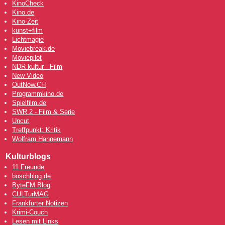
KinoCheck
Kino.de
Kino-Zeit
kunst+film
Lichtmagie
Moviebreak.de
Moviepilot
NDR kultur - Film
New Video
OutNow
.CH
Programmkino.de
Spielfilm.de
SWR 2 - Film & Serie
Uncut
Treffpunkt: Kritik
Wolfram Hannemann
Kulturblogs
11 Freunde
boschblog.de
ByteFM Blog
CULTurMAG
Frankfurter Notizen
Krimi-Couch
Lesen mit Links