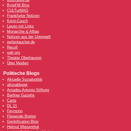
ByteFM Blog
CULTurMAG
Frankfurter Notizen
Krimi-Couch
Lesen mit Links
Monarchie & Alltag
Notizen aus der Unterwelt
perlentaucher.de
Recoil
satt.org
Theater Oberhausen
Über Medien
Politische Blogs
Aktuelle Sozialpolitik
altonabloggt
Amadeu Antonio Stiftung
Berliner Gazette
Carta
DL 21
Feynsinn
Fliegende Bretter
Gentrification Blog
Helmut Wiesenthal