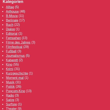
Kategorien
Alltag
(5)
Arthouse
(48)
B-Movie
(11)
Berlinale
(17)
Buch
(22)
Dialog
(1)
Editorial
(1)
Fernsehen
(13)
Filme des Jahres
(3)
Filmfestival
(29)
Fußball
(3)
Journalismus
(5)
Kabarett
(2)
Kino
(55)
Krimi
(31)
Kurzgeschichte
(1)
Moment mal
(1)
Musik
(11)
Politik
(26)
Popcorn-Kino
(13)
Radio
(3)
Satire
(3)
Surftipp
(1)
Theater
(9)