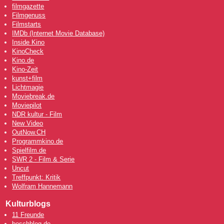
filmgazette
Filmgenuss
Filmstarts
IMDb (Internet Movie Database)
Inside Kino
KinoCheck
Kino.de
Kino-Zeit
kunst+film
Lichtmagie
Moviebreak.de
Moviepilot
NDR kultur - Film
New Video
OutNow
.CH
Programmkino.de
Spielfilm.de
SWR 2 - Film & Serie
Uncut
Treffpunkt: Kritik
Wolfram Hannemann
Kulturblogs
11 Freunde
boschblog.de