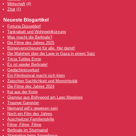
Wirtschaft
(4)
Zitat
(1)
Neueste Blogartikel
Fortuna Düsseldorf
Tankrabatt und Wohngeldkürzung
Was macht die Berlinale?
Die Filme des Jahres 2025
Bürgerversicherung für alle. Her damit!
Die Wahrheit über die Lage in Gaza in einem Satz
Tricia Tuttles Erste
Es ist wieder Berlinale!
Gedächtnisverlust
Ein Filmfestival macht sich klein
Zwischen Sachlichkeit und Monströsität
Die Filme des Jahres 2024
Kai aus der Kiste
Glamour aus Bollywood am Lago Maggiore
Traurige Gangster
Niemand will’s gewesen sein
Noch ein Film des Jahres
Auschwitzer Familienidylle
Filme, Filme, Filme
Berlinale im Sturmwind
Stagnation beim Snowdance