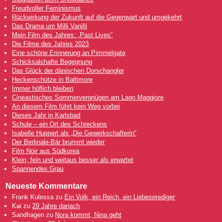
Freudvoller Feminismus
Rückwirkung der Zukunft auf die Gegenwart und umgekehrt
Das Drama um Milli Vanilli
Mein Film des Jahres: „Past Lives“
Die Filme des Jahres 2023
Eine schöne Erinnerung an Pimmelgate
Schicksalshafte Begegnung
Das Glück der dänischen Dorschangler
Heckenschütze in Baltimore
Immer höflich bleiben
Cineastisches Sommervergnügen am Lago Maggiore
An diesem Film führt kein Weg vorbei
Dieses Jahr in Karlsbad
Schule – ein Ort des Schreckens
Isabelle Huppert als „Die Gewerkschafterin“
Der Berlinale-Bär brummt wieder
Film Noir aus Südkorea
Klein, fein und weitaus besser als erwartet
Spannendes Grau
Neueste Kommentare
Frank Kulessa
zu
Ein Volk, ein Reich, ein Liebesprediger
Kai
zu
29 Jahre danach
Sandhagen
zu
Nora kommt, Nina geht