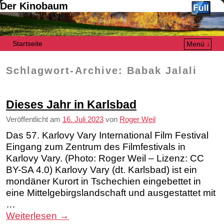
Der Kinobaum
Startseite
Menü ↓
Zum Inhalt wechseln
Zum sekundären Inhalt wechseln
Schlagwort-Archive:
Babak Jalali
Dieses Jahr in Karlsbad
Veröffentlicht am
16. Juli 2023
von
Roger Weil
Das 57. Karlovy Vary International Film Festival
Eingang zum Zentrum des Filmfestivals in
Karlovy Vary. (Photo: Roger Weil – Lizenz: CC
BY-SA 4.0) Karlovy Vary (dt. Karlsbad) ist ein
mondäner Kurort in Tschechien eingebettet in
eine Mittelgebirgslandschaft und ausgestattet mit
…
Weiterlesen
→