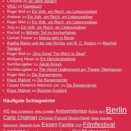
Christine
zu
29 Jahre danach
VIGLi
zu
Gästebuch
Roger Weil
zu
Ein Volk, ein Reich, ein Liebesprediger
Andreas
zu
Ein Volk, ein Reich, ein Liebesprediger
Roger Weil
zu
Ein Volk, ein Reich, ein Liebesprediger
Jorg
zu
Ein Volk, ein Reich, ein Liebesprediger
Rocholl
zu
Wilhelm Tell im Asylverfahren
Gerhart Freiser
zu
Matula geht in Rente
Agatha Raisin und der tote Richter von M. C. Beaton
zu
Manfred
Sarrazin
Roger Weil
zu
„Ding Dong! The Witch Is Dead“
Wolfgang Heuer
zu
Ein Demokratielehrer
Senfdazugeber
zu
Jakob Arjouni
Senfdazugeber
zu
The Velvet Underground am Theater Oberhausen
Roger Weil
zu
Die Bangemänner
Klaus Märkert
zu
Die Bangemänner
Casper Diederich Wälzholz jun.
zu
Die Bangemänner
Klaus Märkert
zu
Düsterer Ausblick
Häufigste Schlagwörter
Berlin
Antisemitismus
AfD
Astra
Anja Schweitzer
Anke Engelke
Asyl
Carlo Chatrian
Christian Petzold
Deutschland
Dieter Kosslick
Filmfestival
Essen
Familie
Dänemark
Elisabeth Kopp
FDP