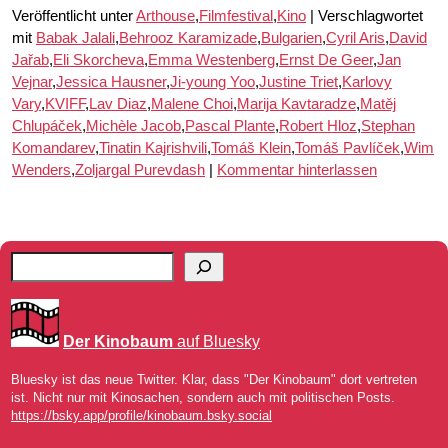
Veröffentlicht unter
Arthouse
,
Filmfestival
,
Kino
|
Verschlagwortet
mit
Babak Jalali
,
Behrooz Karamizade
,
Bulgarien
,
Cyril Aris
,
David
Jařab
,
Eli Skorcheva
,
Emma Westenberg
,
Ernst De Geer
,
Jan
Vejnar
,
Jessica Hausner
,
Ji-young Yoo
,
Justine Triet
,
Karlovy
Vary
,
KVIFF
,
Lav Diaz
,
Malene Choi
,
Marija Kavtaradze
,
Matěj
Chlupáček
,
Michèle Jacob
,
Pascal Plante
,
Robert Hloz
,
Stephan
Komandarev
,
Tinatin Kajrishvili
,
Tomáš Klein
,
Tomáš Pavlíček
,
Wim
Wenders
,
Zoljargal Purevdash
|
Kommentar hinterlassen
Der Kinobaum
auf Bluesky
Bluesky ist das neue Twitter. Klar, dass "Der Kinobaum" dort vertreten
ist. Nicht nur mit Kinosachen, sondern auch mit politischen Posts.
https://bsky.app/profile/kinobaum.bsky.social