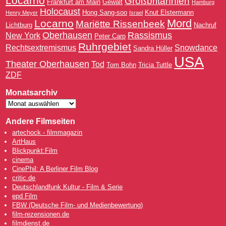
Locarno
Großbritannien
Frankfurt am Main
Gewalt
Hamburg
Holocaust
Hong Sang-soo
Knut Elstermann
Henry Meyer
Israel
Mord
Locarno
Mariëtte Rissenbeek
Lichtburg
Nachruf
Oberhausen
Rassismus
New York
Peter Carp
Ruhrgebiet
Rechtsextremismus
Snowdance
Sandra Hüller
USA
Theater Oberhausen
Tod
Tom Bohn
Tricia Tuttle
ZDF
Monatsarchiv
Andere Filmseiten
artechock - filmmagazin
ArtHaus
Blickpunkt:Film
cinema
CinePhil: A Berliner Film Blog
critic.de
Deutschlandfunk Kultur - Film & Serie
epd Film
FBW (Deutsche Film- und Medienbewertung)
film-rezensionen.de
filmdienst.de