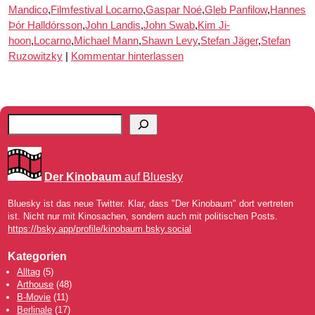
Mandico
,
Filmfestival Locarno
,
Gaspar Noé
,
Gleb Panfilow
,
Hannes
Þór Halldórsson
,
John Landis
,
John Swab
,
Kim Ji-
hoon
,
Locarno
,
Michael Mann
,
Shawn Levy
,
Stefan Jäger
,
Stefan
Ruzowitzky
|
Kommentar hinterlassen
Der Kinobaum
auf Bluesky
Bluesky ist das neue Twitter. Klar, dass "Der Kinobaum" dort vertreten
ist. Nicht nur mit Kinosachen, sondern auch mit politischen Posts.
https://bsky.app/profile/kinobaum.bsky.social
Kategorien
Alltag
(5)
Arthouse
(48)
B-Movie
(11)
Berlinale
(17)