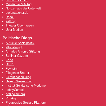
Monarchie & Alltag
Notizen aus der Unterwelt
perlentaucher.de
Recoil
satt.org
Theater Oberhausen
Über Medien
Politische Blogs
Aktuelle Sozialpolitik
altonabloggt
Amadeu Antonio Stiftung
Berliner Gazette
Carta
DL 21
Feynsinn
Fliegende Bretter
Gentrification Blog
Helmut Wiesenthal
Institut Solidarische Moderne
LobbyControl
netzpolitik.org
Pro Asyl
Progressive Soziale Plattform