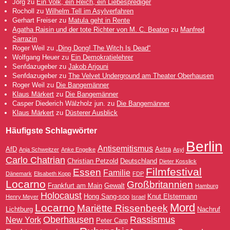
Jorg
zu
Ein Volk, ein Reich, ein Liebesprediger
Rocholl
zu
Wilhelm Tell im Asylverfahren
Gerhart Freiser
zu
Matula geht in Rente
Agatha Raisin und der tote Richter von M. C. Beaton
zu
Manfred
Sarrazin
Roger Weil
zu
„Ding Dong! The Witch Is Dead“
Wolfgang Heuer
zu
Ein Demokratielehrer
Senfdazugeber
zu
Jakob Arjouni
Senfdazugeber
zu
The Velvet Underground am Theater Oberhausen
Roger Weil
zu
Die Bangemänner
Klaus Märkert
zu
Die Bangemänner
Casper Diederich Wälzholz jun.
zu
Die Bangemänner
Klaus Märkert
zu
Düsterer Ausblick
Häufigste Schlagwörter
Berlin
Antisemitismus
AfD
Astra
Anja Schweitzer
Anke Engelke
Asyl
Carlo Chatrian
Christian Petzold
Deutschland
Dieter Kosslick
Filmfestival
Essen
Familie
Dänemark
Elisabeth Kopp
FDP
Locarno
Großbritannien
Frankfurt am Main
Gewalt
Hamburg
Holocaust
Hong Sang-soo
Knut Elstermann
Henry Meyer
Israel
Mord
Locarno
Mariëtte Rissenbeek
Lichtburg
Nachruf
Oberhausen
Rassismus
New York
Peter Carp