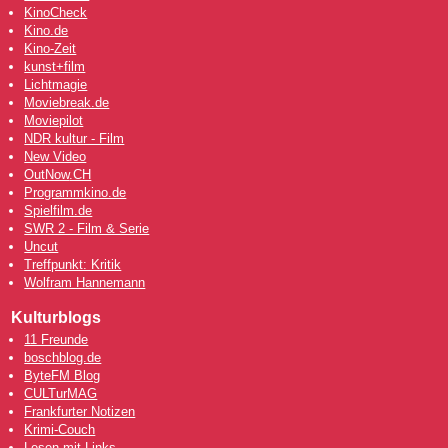
KinoCheck
Kino.de
Kino-Zeit
kunst+film
Lichtmagie
Moviebreak.de
Moviepilot
NDR kultur - Film
New Video
OutNow
.CH
Programmkino.de
Spielfilm.de
SWR 2 - Film & Serie
Uncut
Treffpunkt: Kritik
Wolfram Hannemann
Kulturblogs
11 Freunde
boschblog.de
ByteFM Blog
CULTurMAG
Frankfurter Notizen
Krimi-Couch
Lesen mit Links