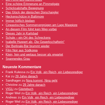
Eine schöne Erinnerung an Pimmelgate
Schicksalshafte Begegnung
Das Glück der dänischen Dorschangler
Heckenschütze in Baltimore
Immer höflich bleiben
Cineastisches Sommervergnügen am Lago Maggiore
An diesem Film führt kein Weg vorbei
Dieses Jahr in Karlsbad
Schule – ein Ort des Schreckens
Isabelle Huppert als „Die Gewerkschafterin“
Der Berlinale-Bär brummt wieder
Film Noir aus Südkorea
Klein, fein und weitaus besser als erwartet
Spannendes Grau
Neueste Kommentare
Frank Kulessa
zu
Ein Volk, ein Reich, ein Liebesprediger
Kai
zu
29 Jahre danach
Sandhagen
zu
Nora kommt, Nina geht
Christine
zu
29 Jahre danach
VIGLi
zu
Gästebuch
Roger Weil
zu
Ein Volk, ein Reich, ein Liebesprediger
Andreas
zu
Ein Volk, ein Reich, ein Liebesprediger
Roger Weil
zu
Ein Volk, ein Reich, ein Liebesprediger