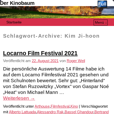
Der Kinobaum
Startseite
Menü ↓
Zum Inhalt wechseln
Zum sekundären Inhalt wechseln
Schlagwort-Archive:
Kim Ji-hoon
Locarno Film Festival 2021
Veröffentlicht am
22. August 2021
von
Roger Weil
Die persönliche Auswertung 14 Filme habe ich
auf dem Locarno Filmfestival 2021 gesehen und
mit Schulnoten bewertet. Sehr gut: „Hinterland“
von Stefan Ruzowitzky „Vortex“ von Gaspar Noé
„Heat“ von Michael Mann …
Weiterlesen
→
Veröffentlicht unter
Arthouse
,
Filmfestival
,
Kino
|
Verschlagwortet
mit
Alberto Lattuada
,
Alessandro Rak
,
Bassel Ghandour
,
Bertrand