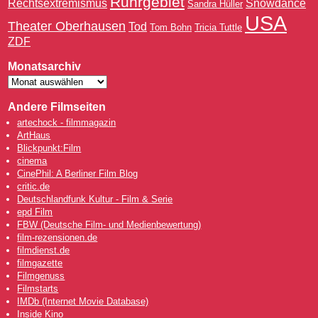
Ruhrgebiet
Rechtsextremismus
Snowdance
Sandra Hüller
USA
Theater Oberhausen
Tod
Tom Bohn
Tricia Tuttle
ZDF
Monatsarchiv
Andere Filmseiten
artechock - filmmagazin
ArtHaus
Blickpunkt:Film
cinema
CinePhil: A Berliner Film Blog
critic.de
Deutschlandfunk Kultur - Film & Serie
epd Film
FBW (Deutsche Film- und Medienbewertung)
film-rezensionen.de
filmdienst.de
filmgazette
Filmgenuss
Filmstarts
IMDb (Internet Movie Database)
Inside Kino