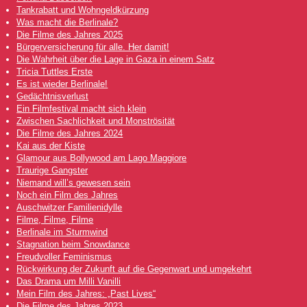
Tankrabatt und Wohngeldkürzung
Was macht die Berlinale?
Die Filme des Jahres 2025
Bürgerversicherung für alle. Her damit!
Die Wahrheit über die Lage in Gaza in einem Satz
Tricia Tuttles Erste
Es ist wieder Berlinale!
Gedächtnisverlust
Ein Filmfestival macht sich klein
Zwischen Sachlichkeit und Monströsität
Die Filme des Jahres 2024
Kai aus der Kiste
Glamour aus Bollywood am Lago Maggiore
Traurige Gangster
Niemand will’s gewesen sein
Noch ein Film des Jahres
Auschwitzer Familienidylle
Filme, Filme, Filme
Berlinale im Sturmwind
Stagnation beim Snowdance
Freudvoller Feminismus
Rückwirkung der Zukunft auf die Gegenwart und umgekehrt
Das Drama um Milli Vanilli
Mein Film des Jahres: „Past Lives“
Die Filme des Jahres 2023