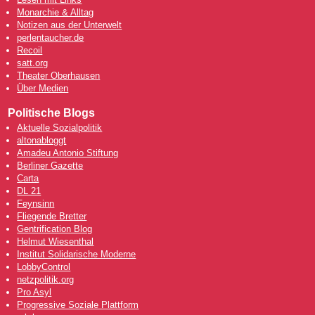
Monarchie & Alltag
Notizen aus der Unterwelt
perlentaucher.de
Recoil
satt.org
Theater Oberhausen
Über Medien
Politische Blogs
Aktuelle Sozialpolitik
altonabloggt
Amadeu Antonio Stiftung
Berliner Gazette
Carta
DL 21
Feynsinn
Fliegende Bretter
Gentrification Blog
Helmut Wiesenthal
Institut Solidarische Moderne
LobbyControl
netzpolitik.org
Pro Asyl
Progressive Soziale Plattform