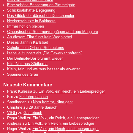
Eine schöne Erinnerung an Pimmelgate
Schicksalshafte Begegnung
Das Glück der dänischen Dorschangler
Heckenschütze in Baltimore
Immer höflich bleiben
Cineastisches Sommervergnügen am Lago Maggiore
An diesem Film führt kein Weg vorbei
Dieses Jahr in Karlsbad
Schule – ein Ort des Schreckens
Isabelle Huppert als „Die Gewerkschafterin“
Der Berlinale-Bär brummt wieder
Film Noir aus Südkorea
Klein, fein und weitaus besser als erwartet
Spannendes Grau
Neueste Kommentare
Frank Kulessa
zu
Ein Volk, ein Reich, ein Liebesprediger
Kai
zu
29 Jahre danach
Sandhagen
zu
Nora kommt, Nina geht
Christine
zu
29 Jahre danach
VIGLi
zu
Gästebuch
Roger Weil
zu
Ein Volk, ein Reich, ein Liebesprediger
Andreas
zu
Ein Volk, ein Reich, ein Liebesprediger
Roger Weil
zu
Ein Volk, ein Reich, ein Liebesprediger