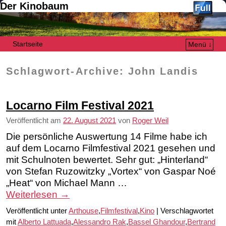
Der Kinobaum
Startseite
Menü ↓
Zum Inhalt wechseln
Zum sekundären Inhalt wechseln
Schlagwort-Archive:
John Landis
Locarno Film Festival 2021
Veröffentlicht am
22. August 2021
von
Roger Weil
Die persönliche Auswertung 14 Filme habe ich
auf dem Locarno Filmfestival 2021 gesehen und
mit Schulnoten bewertet. Sehr gut: „Hinterland“
von Stefan Ruzowitzky „Vortex“ von Gaspar Noé
„Heat“ von Michael Mann …
Weiterlesen
→
Veröffentlicht unter
Arthouse
,
Filmfestival
,
Kino
|
Verschlagwortet
mit
Alberto Lattuada
,
Alessandro Rak
,
Bassel Ghandour
,
Bertrand