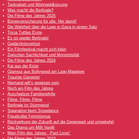
Tankrabatt und Wohngeldkürzung
Was macht die Berlinale?
Die Filme des Jahres 2025
Bürgerversicherung für alle. Her damit!
Die Wahrheit über die Lage in Gaza in einem Satz
Tricia Tuttles Erste
Es ist wieder Berlinale!
Gedächtnisverlust
Ein Filmfestival macht sich klein
Zwischen Sachlichkeit und Monströsität
Die Filme des Jahres 2024
Kai aus der Kiste
Glamour aus Bollywood am Lago Maggiore
Traurige Gangster
Niemand will’s gewesen sein
Noch ein Film des Jahres
Auschwitzer Familienidylle
Filme, Filme, Filme
Berlinale im Sturmwind
Stagnation beim Snowdance
Freudvoller Feminismus
Rückwirkung der Zukunft auf die Gegenwart und umgekehrt
Das Drama um Milli Vanilli
Mein Film des Jahres: „Past Lives“
Die Filme des Jahres 2023