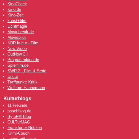
KinoCheck
Kino.de
Kino-Zeit
kunst+film
Lichtmagie
Moviebreak.de
Moviepilot
NDR kultur - Film
New Video
OutNow
.CH
Programmkino.de
Spielfilm.de
SWR 2 - Film & Serie
Uncut
Treffpunkt: Kritik
Wolfram Hannemann
Kulturblogs
11 Freunde
boschblog.de
ByteFM Blog
CULTurMAG
Frankfurter Notizen
Krimi-Couch
Lesen mit Links