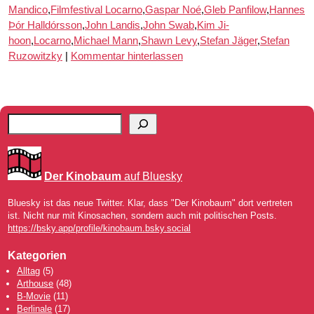
Mandico
,
Filmfestival Locarno
,
Gaspar Noé
,
Gleb Panfilow
,
Hannes
Þór Halldórsson
,
John Landis
,
John Swab
,
Kim Ji-
hoon
,
Locarno
,
Michael Mann
,
Shawn Levy
,
Stefan Jäger
,
Stefan
Ruzowitzky
|
Kommentar hinterlassen
Der Kinobaum
auf Bluesky
Bluesky ist das neue Twitter. Klar, dass "Der Kinobaum" dort vertreten
ist. Nicht nur mit Kinosachen, sondern auch mit politischen Posts.
https://bsky.app/profile/kinobaum.bsky.social
Kategorien
Alltag
(5)
Arthouse
(48)
B-Movie
(11)
Berlinale
(17)