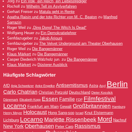
Jorg
zu
Ein Volk, ein Reich, ein Liebesprediger
Rocholl
zu
Wilhelm Tell im Asylverfahren
Gerhart Freiser
zu
Matula geht in Rente
Agatha Raisin und der tote Richter von M. C. Beaton
zu
Manfred
Sarrazin
Roger Weil
zu
„Ding Dong! The Witch Is Dead“
Wolfgang Heuer
zu
Ein Demokratielehrer
Senfdazugeber
zu
Jakob Arjouni
Senfdazugeber
zu
The Velvet Underground am Theater Oberhausen
Roger Weil
zu
Die Bangemänner
Klaus Märkert
zu
Die Bangemänner
Casper Diederich Wälzholz jun.
zu
Die Bangemänner
Klaus Märkert
zu
Düsterer Ausblick
Häufigste Schlagwörter
Berlin
Antisemitismus
AfD
Astra
Anja Schweitzer
Anke Engelke
Asyl
Carlo Chatrian
Christian Petzold
Deutschland
Dieter Kosslick
Filmfestival
Essen
Familie
Dänemark
Elisabeth Kopp
FDP
Locarno
Großbritannien
Frankfurt am Main
Gewalt
Hamburg
Holocaust
Hong Sang-soo
Knut Elstermann
Henry Meyer
Israel
Mord
Locarno
Mariëtte Rissenbeek
Lichtburg
Nachruf
Oberhausen
Rassismus
New York
Peter Carp