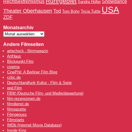
Ruhrgebiet
Rechtsextremismus
Snowdance
Sandra Hüller
USA
Theater Oberhausen
Tod
Tom Bohn
Tricia Tuttle
ZDF
Monatsarchiv
Andere Filmseiten
artechock - filmmagazin
ArtHaus
Blickpunkt:Film
cinema
CinePhil: A Berliner Film Blog
critic.de
Deutschlandfunk Kultur - Film & Serie
epd Film
FBW (Deutsche Film- und Medienbewertung)
film-rezensionen.de
filmdienst.de
filmgazette
Filmgenuss
Filmstarts
IMDb (Internet Movie Database)
Inside Kino