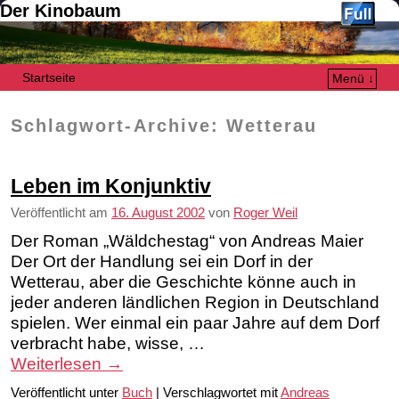
Der Kinobaum
Startseite
Menü ↓
Zum Inhalt wechseln
Zum sekundären Inhalt wechseln
Schlagwort-Archive:
Wetterau
Leben im Konjunktiv
Veröffentlicht am
16. August 2002
von
Roger Weil
Der Roman „Wäldchestag“ von Andreas Maier
Der Ort der Handlung sei ein Dorf in der
Wetterau, aber die Geschichte könne auch in
jeder anderen ländlichen Region in Deutschland
spielen. Wer einmal ein paar Jahre auf dem Dorf
verbracht habe, wisse, …
Weiterlesen
→
Veröffentlicht unter
Buch
|
Verschlagwortet mit
Andreas