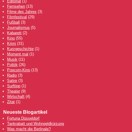
Editorial
(1)
Fernsehen
(13)
Filme des Jahres
(3)
Filmfestival
(29)
Fußball
(3)
Journalismus
(5)
Kabarett
(2)
Kino
(55)
Krimi
(31)
Kurzgeschichte
(1)
Moment mal
(1)
Musik
(11)
Politik
(26)
Popcorn-Kino
(13)
Radio
(3)
Satire
(3)
Surftipp
(1)
Theater
(9)
Wirtschaft
(4)
Zitat
(1)
Neueste Blogartikel
Fortuna Düsseldorf
Tankrabatt und Wohngeldkürzung
Was macht die Berlinale?