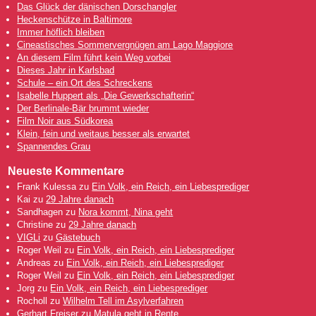
Das Glück der dänischen Dorschangler
Heckenschütze in Baltimore
Immer höflich bleiben
Cineastisches Sommervergnügen am Lago Maggiore
An diesem Film führt kein Weg vorbei
Dieses Jahr in Karlsbad
Schule – ein Ort des Schreckens
Isabelle Huppert als „Die Gewerkschafterin“
Der Berlinale-Bär brummt wieder
Film Noir aus Südkorea
Klein, fein und weitaus besser als erwartet
Spannendes Grau
Neueste Kommentare
Frank Kulessa
zu
Ein Volk, ein Reich, ein Liebesprediger
Kai
zu
29 Jahre danach
Sandhagen
zu
Nora kommt, Nina geht
Christine
zu
29 Jahre danach
VIGLi
zu
Gästebuch
Roger Weil
zu
Ein Volk, ein Reich, ein Liebesprediger
Andreas
zu
Ein Volk, ein Reich, ein Liebesprediger
Roger Weil
zu
Ein Volk, ein Reich, ein Liebesprediger
Jorg
zu
Ein Volk, ein Reich, ein Liebesprediger
Rocholl
zu
Wilhelm Tell im Asylverfahren
Gerhart Freiser
zu
Matula geht in Rente