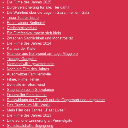
Die Filme des Jahres 2025
Bürgerversicherung für alle. Her damit!
Die Wahrheit über die Lage in Gaza in einem Satz
Tricia Tuttles Erste
Es ist wieder Berlinale!
Gedächtnisverlust
Ein Filmfestival macht sich klein
Zwischen Sachlichkeit und Monströsität
Die Filme des Jahres 2024
Kai aus der Kiste
Glamour aus Bollywood am Lago Maggiore
Traurige Gangster
Niemand will’s gewesen sein
Noch ein Film des Jahres
Auschwitzer Familienidylle
Filme, Filme, Filme
Berlinale im Sturmwind
Stagnation beim Snowdance
Freudvoller Feminismus
Rückwirkung der Zukunft auf die Gegenwart und umgekehrt
Das Drama um Milli Vanilli
Mein Film des Jahres: „Past Lives“
Die Filme des Jahres 2023
Eine schöne Erinnerung an Pimmelgate
Schicksalshafte Begegnung