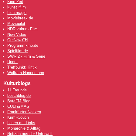
Kino-Zeit
kunst+film
Lichtmagie
Moviebreak.de
Moviepilot
NDR kultur - Film
New Video
OutNow
.CH
Programmkino.de
Spielfilm.de
SWR 2 - Film & Serie
Uncut
Treffpunkt: Kritik
Wolfram Hannemann
Kulturblogs
11 Freunde
boschblog.de
ByteFM Blog
CULTurMAG
Frankfurter Notizen
Krimi-Couch
Lesen mit Links
Monarchie & Alltag
Notizen aus der Unterwelt