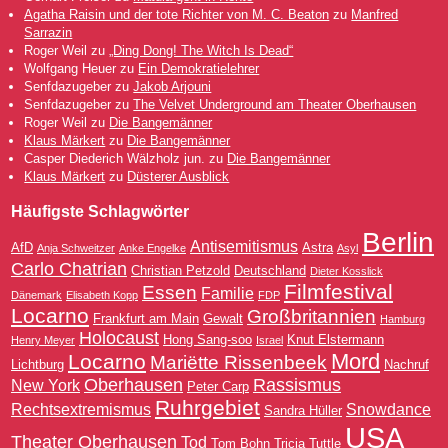
Agatha Raisin und der tote Richter von M. C. Beaton
zu
Manfred
Sarrazin
Roger Weil
zu
„Ding Dong! The Witch Is Dead“
Wolfgang Heuer
zu
Ein Demokratielehrer
Senfdazugeber
zu
Jakob Arjouni
Senfdazugeber
zu
The Velvet Underground am Theater Oberhausen
Roger Weil
zu
Die Bangemänner
Klaus Märkert
zu
Die Bangemänner
Casper Diederich Wälzholz jun.
zu
Die Bangemänner
Klaus Märkert
zu
Düsterer Ausblick
Häufigste Schlagwörter
Berlin
Antisemitismus
AfD
Astra
Anja Schweitzer
Anke Engelke
Asyl
Carlo Chatrian
Christian Petzold
Deutschland
Dieter Kosslick
Filmfestival
Essen
Familie
Dänemark
Elisabeth Kopp
FDP
Locarno
Großbritannien
Frankfurt am Main
Gewalt
Hamburg
Holocaust
Hong Sang-soo
Knut Elstermann
Henry Meyer
Israel
Mord
Locarno
Mariëtte Rissenbeek
Lichtburg
Nachruf
Oberhausen
Rassismus
New York
Peter Carp
Ruhrgebiet
Rechtsextremismus
Snowdance
Sandra Hüller
USA
Theater Oberhausen
Tod
Tom Bohn
Tricia Tuttle