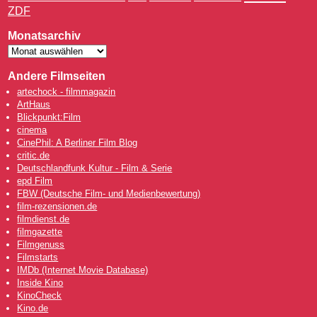
ZDF
Monatsarchiv
Andere Filmseiten
artechock - filmmagazin
ArtHaus
Blickpunkt:Film
cinema
CinePhil: A Berliner Film Blog
critic.de
Deutschlandfunk Kultur - Film & Serie
epd Film
FBW (Deutsche Film- und Medienbewertung)
film-rezensionen.de
filmdienst.de
filmgazette
Filmgenuss
Filmstarts
IMDb (Internet Movie Database)
Inside Kino
KinoCheck
Kino.de