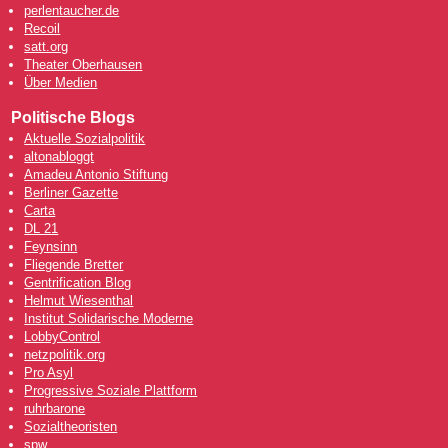
perlentaucher.de
Recoil
satt.org
Theater Oberhausen
Über Medien
Politische Blogs
Aktuelle Sozialpolitik
altonabloggt
Amadeu Antonio Stiftung
Berliner Gazette
Carta
DL 21
Feynsinn
Fliegende Bretter
Gentrification Blog
Helmut Wiesenthal
Institut Solidarische Moderne
LobbyControl
netzpolitik.org
Pro Asyl
Progressive Soziale Plattform
ruhrbarone
Sozialtheoristen
spw