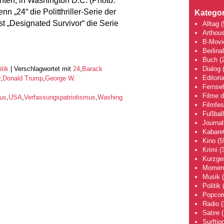
ten, in Washington D.C. (Photo:
n „24“ die Politthriller-Serie der
Kategor
t „Designated Survivor“ die Serie
Alltag
(
Arthou
B-Movi
Berlina
Buch
(2
Dialog
(
itik
|
Verschlagwortet mit
24
,
Barack
Editoria
r
,
Donald Trump
,
George W.
Fernse
Filme 
mus
,
USA
,
Verfassungspatriotismus
,
Washing
Filmfes
Fußball
Journa
Kabaret
Kino
(5
Krimi
(3
Kurzge
Moment
Musik
(
Politik
(
Popcor
Radio
(
Satire
(
Surftip