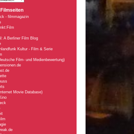
Filmseiten
ck - filmmagazin
s
nkt:Film
l: A Berliner Film Blog
e
landfunk Kultur - Film & Serie
lm
eutsche Film- und Medienbewertung)
zensionen.de
nst.de
ette
nuss
rts
nternet Movie Database)
Kino
eck
e
it
ilm
agie
reak.de