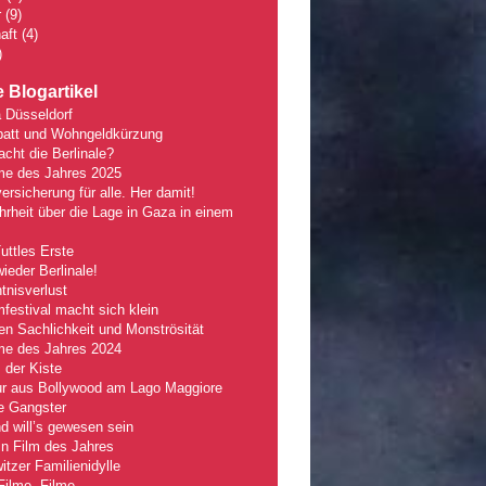
r
(9)
aft
(4)
)
 Blogartikel
 Düsseldorf
batt und Wohngeldkürzung
ht die Berlinale?
lme des Jahres 2025
ersicherung für alle. Her damit!
rheit über die Lage in Gaza in einem
Tuttles Erste
wieder Berlinale!
nisverlust
mfestival macht sich klein
n Sachlichkeit und Monströsität
lme des Jahres 2024
 der Kiste
r aus Bollywood am Lago Maggiore
e Gangster
 will’s gewesen sein
n Film des Jahres
tzer Familienidylle
Filme, Filme