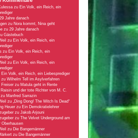
e Kommentare
Kulessa
zu
Ein Volk, ein Reich, ein
rediger
29 Jahre danach
gen
zu
Nora kommt, Nina geht
ne
zu
29 Jahre danach
zu
Gästebuch
Weil
zu
Ein Volk, ein Reich, ein
rediger
s
zu
Ein Volk, ein Reich, ein
rediger
Weil
zu
Ein Volk, ein Reich, ein
rediger
u
Ein Volk, ein Reich, ein Liebesprediger
zu
Wilhelm Tell im Asylverfahren
 Freiser
zu
Matula geht in Rente
Raisin und der tote Richter von M. C.
zu
Manfred Sarrazin
Weil
zu
„Ding Dong! The Witch Is Dead“
ng Heuer
zu
Ein Demokratielehrer
zugeber
zu
Jakob Arjouni
zugeber
zu
The Velvet Underground am
r Oberhausen
Weil
zu
Die Bangemänner
Märkert
zu
Die Bangemänner