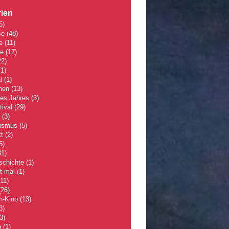
ien
5)
se
(48)
e
(11)
le
(17)
2)
1)
l
(1)
hen
(13)
des Jahres
(3)
tival
(29)
(3)
lismus
(5)
t
(2)
5)
1)
schichte
(1)
 mal
(1)
11)
26)
n-Kino
(13)
3)
3)
p
(1)