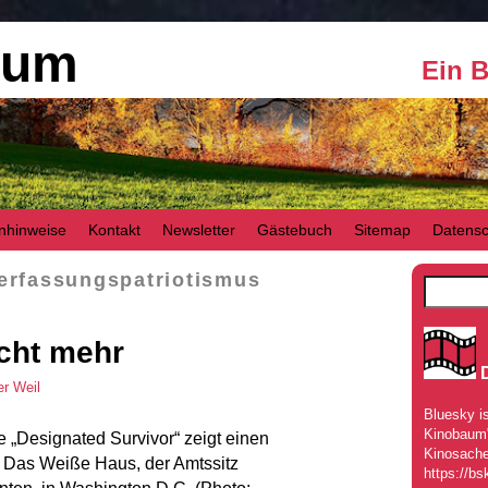
aum
Ein 
nhinweise
Kontakt
Newsletter
Gästebuch
Sitemap
Datensc
erfassungspatriotismus
icht mehr
r Weil
Bluesky is
Kinobaum" 
 „Designated Survivor“ zeigt einen
Kinosache
 Das Weiße Haus, der Amtssitz
https://bs