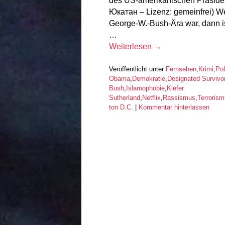
des US-amerikanischen Präsiden
Юкатан – Lizenz: gemeinfrei) Wen
George-W.-Bush-Ära war, dann is
…
Weiterlesen
→
Veröffentlicht unter
Fernsehen
,
Krimi
,
Pol
Obama
,
Demokratie
,
Designated Survivo
Bush
,
Islamophobie
,
Kiefer
Sutherland
,
Netflix
,
Rassismus
,
Terroris
ton D.C.
|
Kommentar hinterlassen