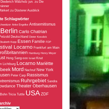
Diederich Wälzholz jun.
zu
Die
männer
Märkert
zu
Düsterer Ausblick
te Schlagwörter
Antisemitismus
chweitzer
Anke Engelke
Berlin
Carlo Chatrian
Petzold
Deutschland
Dieter Kosslick
Essen
Familie
Elisabeth Kopp
FDP
stival Locarno
Frankfurt am Main
roßbritannien
Hamburg
Henry Meyer
ust
Hong Sang-soo
Knut
Israel
Locarno
Mariëtte
nn
Lichtburg
Mord
nbeek
New York
Nachruf
ausen
Rassismus
Peter Carp
Ruhrgebiet
xtremismus
Sandra
Theater Oberhausen
owdance
USA
ZDF
 Bohn
Tricia Tuttle
archiv