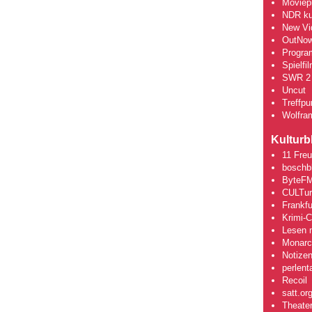
Moviepi
NDR kul
New Vi
OutNo
Progra
Spielfi
SWR 2 
Uncut
Treffpun
Wolfra
Kulturb
11 Fre
boschb
ByteFM
CULTu
Frankfu
Krimi-
Lesen m
Monarch
Notizen
perlent
Recoil
satt.or
Theate