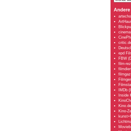
Andere 
artecho
ArtHau
Blickpu
cinema
CinePhi
critic.d
Deutsch
epd Fi
FBW (D
film-re
filmdie
filmgaz
Filmge
Filmsta
IMDb (I
Inside 
KinoCh
Kino.d
Kino-Ze
kunst+f
Lichtm
Movieb