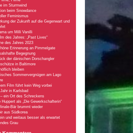
le im Sturmwind
tion beim Snowdance
oller Feminismus
kung der Zukunft auf die Gegenwart und
hrt
ma um Milli Vanilli
lm des Jahres: „Past Lives“
lme des Jahres 2023
chöne Erinnerung an Pimmelgate
salshafte Begegnung
ück der dänischen Dorschangler
schütze in Baltimore
öflich bleiben
tisches Sommervergnügen am Lago
re
em Film führt kein Weg vorbei
Jahr in Karlsbad
– ein Ort des Schreckens
e Huppert als „Die Gewerkschafterin“
linale-Bär brummt wieder
ir aus Südkorea
fein und weitaus besser als erwartet
ndes Grau