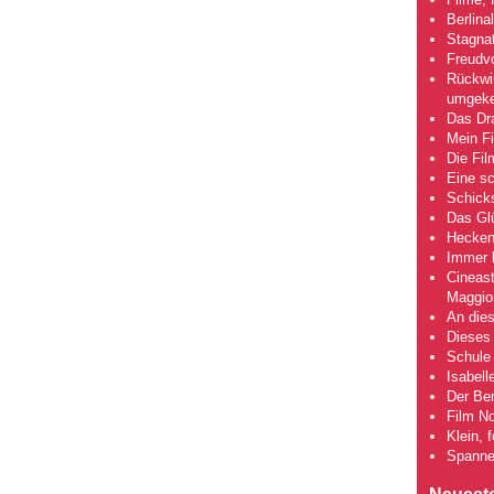
Berlina
Stagna
Freudv
Rückwir
umgeke
Das Dra
Mein Fi
Die Fi
Eine s
Schick
Das Gl
Hecken
Immer h
Cineas
Maggio
An dies
Dieses 
Schule 
Isabell
Der Ber
Film No
Klein, 
Spanne