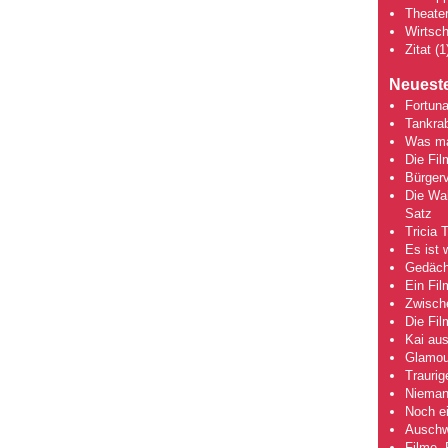
Theate
Wirtsch
Zitat
(1
Neueste
Fortuna
Tankra
Was mac
Die Fi
Bürgerv
Die Wah
Satz
Tricia 
Es ist 
Gedächt
Ein Fil
Zwische
Die Fi
Kai aus
Glamou
Traurig
Niemand
Noch ei
Auschwi
Filme, 