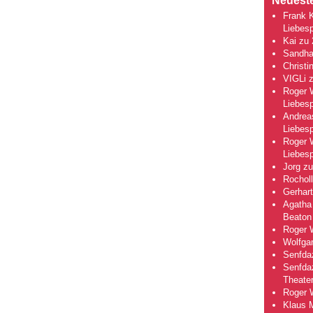
Neuest
Frank 
Liebesp
Kai
zu
Sandha
Christi
VIGLi
Roger 
Liebesp
Andrea
Liebesp
Roger 
Liebesp
Jorg
z
Rocholl
Gerhart
Agatha 
Beaton
Roger 
Wolfga
Senfda
Senfda
Theate
Roger 
Klaus 