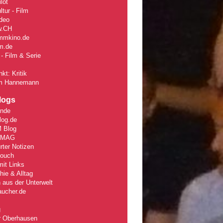
lot
tur - Film
deo
w
.CH
mmkino.de
lm.de
- Film & Serie
kt: Kritik
m Hannemann
logs
unde
log.de
 Blog
rMAG
rter Notizen
Couch
it Links
ie & Alltag
 aus der Unterwelt
aucher.de
g
r Oberhausen