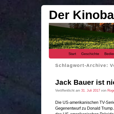
Der Kinob
Zum Inhalt wechseln
Zum sekundären Inhalt wechseln
Start
Geschichte
Bedie
Schlagwort-Archive:
V
Jack Bauer ist n
Veröffentlicht am
31. Juli 2017
von
Roge
Die US-amerikanischen TV-Serie
Gegenentwurf zu Donald Trump.