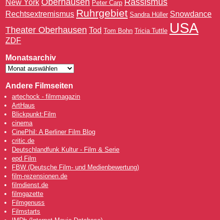
Oberhausen
Rassismus
New York
Peter Carp
Ruhrgebiet
Rechtsextremismus
Snowdance
Sandra Hüller
USA
Theater Oberhausen
Tod
Tom Bohn
Tricia Tuttle
ZDF
Monatsarchiv
Andere Filmseiten
artechock - filmmagazin
ArtHaus
Blickpunkt:Film
cinema
CinePhil: A Berliner Film Blog
critic.de
Deutschlandfunk Kultur - Film & Serie
epd Film
FBW (Deutsche Film- und Medienbewertung)
film-rezensionen.de
filmdienst.de
filmgazette
Filmgenuss
Filmstarts