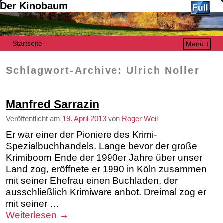
Der Kinobaum
Startseite
Menü ↓
Zum Inhalt wechseln
Zum sekundären Inhalt wechseln
Schlagwort-Archive:
Ulrich Noller
Manfred Sarrazin
Veröffentlicht am
19. April 2013
von
Roger Weil
Er war einer der Pioniere des Krimi-
Spezialbuchhandels. Lange bevor der große
Krimiboom Ende der 1990er Jahre über unser
Land zog, eröffnete er 1990 in Köln zusammen
mit seiner Ehefrau einen Buchladen, der
ausschließlich Krimiware anbot. Dreimal zog er
mit seiner …
Weiterlesen
→