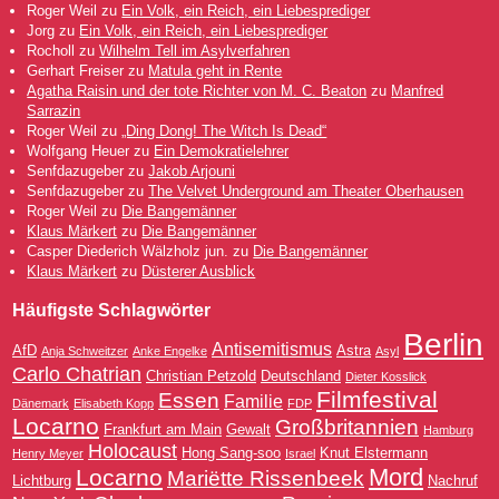
Roger Weil
zu
Ein Volk, ein Reich, ein Liebesprediger
Jorg
zu
Ein Volk, ein Reich, ein Liebesprediger
Rocholl
zu
Wilhelm Tell im Asylverfahren
Gerhart Freiser
zu
Matula geht in Rente
Agatha Raisin und der tote Richter von M. C. Beaton
zu
Manfred
Sarrazin
Roger Weil
zu
„Ding Dong! The Witch Is Dead“
Wolfgang Heuer
zu
Ein Demokratielehrer
Senfdazugeber
zu
Jakob Arjouni
Senfdazugeber
zu
The Velvet Underground am Theater Oberhausen
Roger Weil
zu
Die Bangemänner
Klaus Märkert
zu
Die Bangemänner
Casper Diederich Wälzholz jun.
zu
Die Bangemänner
Klaus Märkert
zu
Düsterer Ausblick
Häufigste Schlagwörter
Berlin
Antisemitismus
AfD
Astra
Anja Schweitzer
Anke Engelke
Asyl
Carlo Chatrian
Christian Petzold
Deutschland
Dieter Kosslick
Filmfestival
Essen
Familie
Dänemark
Elisabeth Kopp
FDP
Locarno
Großbritannien
Frankfurt am Main
Gewalt
Hamburg
Holocaust
Hong Sang-soo
Knut Elstermann
Henry Meyer
Israel
Mord
Locarno
Mariëtte Rissenbeek
Lichtburg
Nachruf