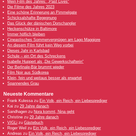
Mein Film des Jahres: „Past Lives“
Die Filme des Jahres 2023
Eine schöne Erinnerung an Pimmelgate
Schicksalshafte Begegnung
Das Glück der dänischen Dorschangler
Heckenschütze in Baltimore
Immer höflich bleiben
Cineastisches Sommervergnügen am Lago Maggiore
An diesem Film führt kein Weg vorbei
Dieses Jahr in Karlsbad
Schule – ein Ort des Schreckens
Isabelle Huppert als „Die Gewerkschafterin“
Der Berlinale-Bär brummt wieder
Film Noir aus Südkorea
Klein, fein und weitaus besser als erwartet
Spannendes Grau
Neueste Kommentare
Frank Kulessa
zu
Ein Volk, ein Reich, ein Liebesprediger
Kai
zu
29 Jahre danach
Sandhagen
zu
Nora kommt, Nina geht
Christine
zu
29 Jahre danach
VIGLi
zu
Gästebuch
Roger Weil
zu
Ein Volk, ein Reich, ein Liebesprediger
Andreas
zu
Ein Volk, ein Reich, ein Liebesprediger