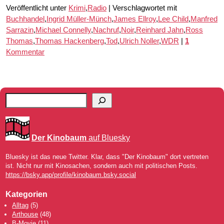
Veröffentlicht unter
Krimi
,
Radio
|
Verschlagwortet mit
Buchhandel
,
Ingrid Müller-Münch
,
James Ellroy
,
Lee Child
,
Manfred
Sarrazin
,
Michael Connelly
,
Nachruf
,
Noir
,
Reinhard Jahn
,
Ross
Thomas
,
Thomas Hackenberg
,
Tod
,
Ulrich Noller
,
WDR
|
1
Kommentar
Der Kinobaum
auf Bluesky
Bluesky ist das neue Twitter. Klar, dass "Der Kinobaum" dort vertreten
ist. Nicht nur mit Kinosachen, sondern auch mit politischen Posts.
https://bsky.app/profile/kinobaum.bsky.social
Kategorien
Alltag
(5)
Arthouse
(48)
B-Movie
(11)