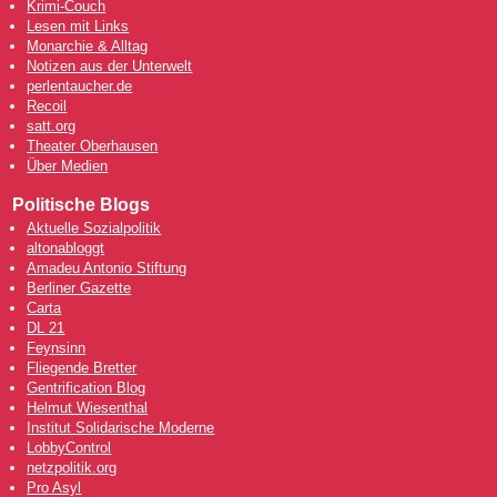
Krimi-Couch
Lesen mit Links
Monarchie & Alltag
Notizen aus der Unterwelt
perlentaucher.de
Recoil
satt.org
Theater Oberhausen
Über Medien
Politische Blogs
Aktuelle Sozialpolitik
altonabloggt
Amadeu Antonio Stiftung
Berliner Gazette
Carta
DL 21
Feynsinn
Fliegende Bretter
Gentrification Blog
Helmut Wiesenthal
Institut Solidarische Moderne
LobbyControl
netzpolitik.org
Pro Asyl