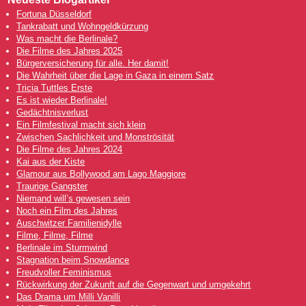
Fortuna Düsseldorf
Tankrabatt und Wohngeldkürzung
Was macht die Berlinale?
Die Filme des Jahres 2025
Bürgerversicherung für alle. Her damit!
Die Wahrheit über die Lage in Gaza in einem Satz
Tricia Tuttles Erste
Es ist wieder Berlinale!
Gedächtnisverlust
Ein Filmfestival macht sich klein
Zwischen Sachlichkeit und Monströsität
Die Filme des Jahres 2024
Kai aus der Kiste
Glamour aus Bollywood am Lago Maggiore
Traurige Gangster
Niemand will’s gewesen sein
Noch ein Film des Jahres
Auschwitzer Familienidylle
Filme, Filme, Filme
Berlinale im Sturmwind
Stagnation beim Snowdance
Freudvoller Feminismus
Rückwirkung der Zukunft auf die Gegenwart und umgekehrt
Das Drama um Milli Vanilli