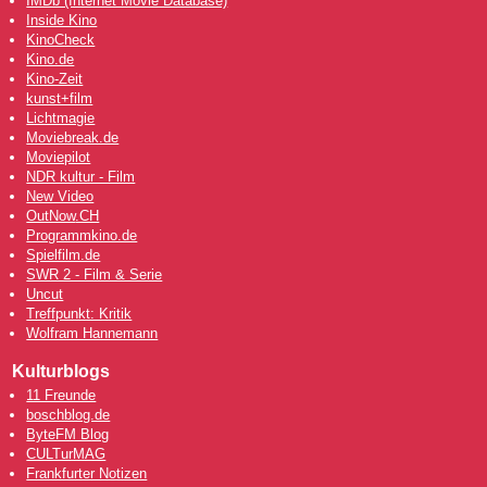
IMDb (Internet Movie Database)
Inside Kino
KinoCheck
Kino.de
Kino-Zeit
kunst+film
Lichtmagie
Moviebreak.de
Moviepilot
NDR kultur - Film
New Video
OutNow
.CH
Programmkino.de
Spielfilm.de
SWR 2 - Film & Serie
Uncut
Treffpunkt: Kritik
Wolfram Hannemann
Kulturblogs
11 Freunde
boschblog.de
ByteFM Blog
CULTurMAG
Frankfurter Notizen