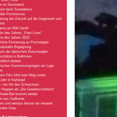
le im Sturmwind
tion beim Snowdance
oller Feminismus
kung der Zukunft auf die Gegenwart und
hrt
ma um Milli Vanilli
lm des Jahres: „Past Lives“
lme des Jahres 2023
chöne Erinnerung an Pimmelgate
salshafte Begegnung
ück der dänischen Dorschangler
schütze in Baltimore
öflich bleiben
tisches Sommervergnügen am Lago
re
em Film führt kein Weg vorbei
Jahr in Karlsbad
– ein Ort des Schreckens
e Huppert als „Die Gewerkschafterin“
linale-Bär brummt wieder
ir aus Südkorea
fein und weitaus besser als erwartet
ndes Grau