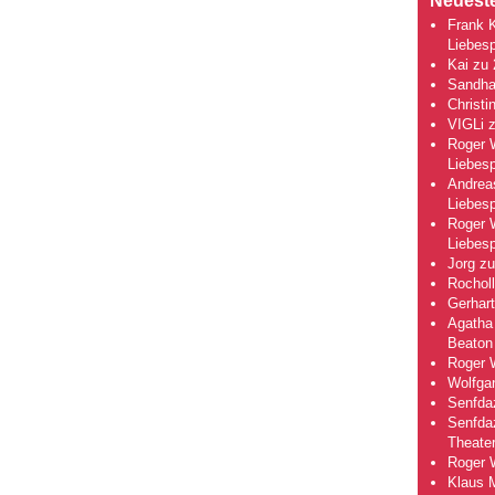
Neuest
Frank 
Liebesp
Kai
zu
Sandha
Christi
VIGLi
Roger 
Liebesp
Andrea
Liebesp
Roger 
Liebesp
Jorg
z
Rocholl
Gerhart
Agatha 
Beaton
Roger 
Wolfga
Senfda
Senfda
Theate
Roger 
Klaus 