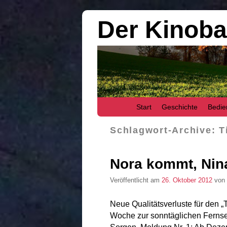
Der Kinob
Zum Inhalt wechseln
Zum sekundären Inhalt wechseln
Start
Geschichte
Bedie
Schlagwort-Archive:
T
Nora kommt, Nin
Veröffentlicht am
26. Oktober 2012
von
Neue Qualitätsverluste für den „
Woche zur sonntäglichen Fernseh