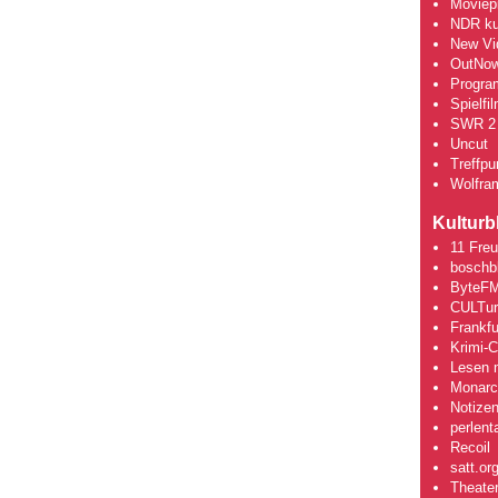
Moviepi
NDR kul
New Vi
OutNo
Progra
Spielfi
SWR 2 
Uncut
Treffpun
Wolfra
Kulturb
11 Fre
boschb
ByteFM
CULTu
Frankfu
Krimi-
Lesen m
Monarch
Notizen
perlent
Recoil
satt.or
Theate