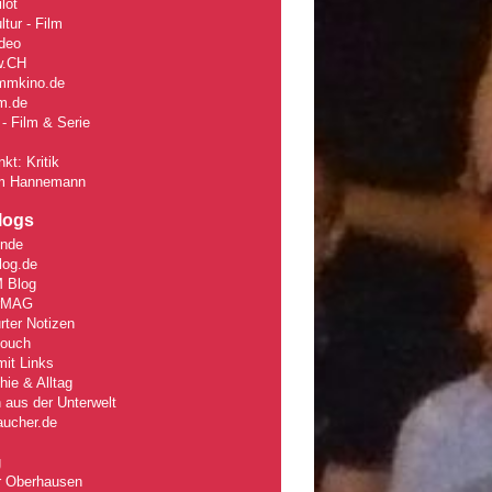
lot
tur - Film
deo
w
.CH
mmkino.de
lm.de
- Film & Serie
kt: Kritik
m Hannemann
logs
unde
log.de
 Blog
rMAG
rter Notizen
Couch
it Links
ie & Alltag
 aus der Unterwelt
aucher.de
g
r Oberhausen