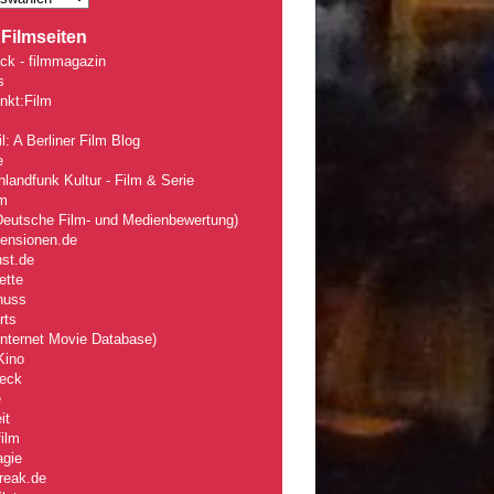
Filmseiten
ck - filmmagazin
s
nkt:Film
l: A Berliner Film Blog
e
landfunk Kultur - Film & Serie
lm
eutsche Film- und Medienbewertung)
zensionen.de
nst.de
ette
nuss
rts
nternet Movie Database)
Kino
eck
e
it
ilm
agie
reak.de