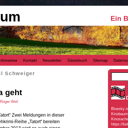
aum
Ein 
nhinweise
Kontakt
Newsletter
Gästebuch
Sitemap
Datensc
il Schweiger
a geht
Roger Weil
Bluesky is
Kinobaum" 
Tatort“ Zwei Meldungen in dieser
Kinosache
krimi-Reihe „Tatort“ bereiten
https://bs