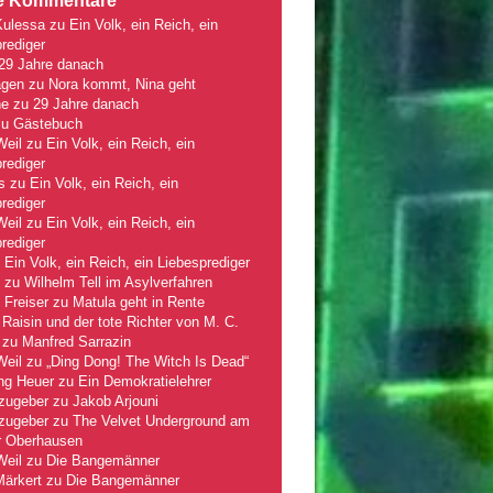
e Kommentare
Kulessa
zu
Ein Volk, ein Reich, ein
rediger
29 Jahre danach
gen
zu
Nora kommt, Nina geht
ne
zu
29 Jahre danach
zu
Gästebuch
Weil
zu
Ein Volk, ein Reich, ein
rediger
s
zu
Ein Volk, ein Reich, ein
rediger
Weil
zu
Ein Volk, ein Reich, ein
rediger
u
Ein Volk, ein Reich, ein Liebesprediger
zu
Wilhelm Tell im Asylverfahren
 Freiser
zu
Matula geht in Rente
Raisin und der tote Richter von M. C.
zu
Manfred Sarrazin
Weil
zu
„Ding Dong! The Witch Is Dead“
ng Heuer
zu
Ein Demokratielehrer
zugeber
zu
Jakob Arjouni
zugeber
zu
The Velvet Underground am
r Oberhausen
Weil
zu
Die Bangemänner
Märkert
zu
Die Bangemänner