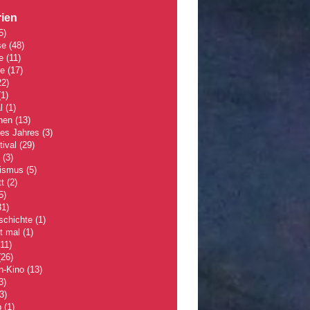
ien
5)
se
(48)
e
(11)
le
(17)
2)
1)
l
(1)
hen
(13)
des Jahres
(3)
tival
(29)
(3)
lismus
(5)
t
(2)
5)
1)
schichte
(1)
 mal
(1)
11)
26)
n-Kino
(13)
3)
3)
p
(1)