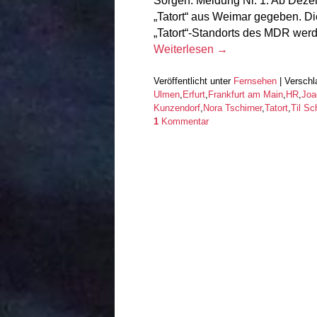
Sorgen. Meldung Nr. 1: Ab Deze
„Tatort“ aus Weimar gegeben. Die
„Tatort“-Standorts des MDR wer
Weiterlesen
→
Veröffentlicht unter
Fernsehen
|
Verschl
Ulmen
,
Erfurt
,
Frankfurt am Main
,
HR
,
Joa
Kunzendorf
,
Nora Tschirner
,
Tatort
,
Til Sc
1
Kommentar