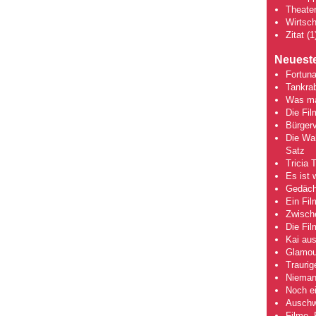
Theate
Wirtsch
Zitat
(1
Neueste
Fortuna
Tankra
Was mac
Die Fi
Bürgerv
Die Wah
Satz
Tricia 
Es ist 
Gedächt
Ein Fil
Zwische
Die Fi
Kai aus
Glamou
Traurig
Niemand
Noch ei
Auschwi
Filme, 