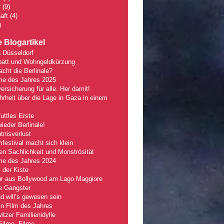
r
(9)
aft
(4)
)
 Blogartikel
 Düsseldorf
batt und Wohngeldkürzung
ht die Berlinale?
lme des Jahres 2025
ersicherung für alle. Her damit!
rheit über die Lage in Gaza in einem
Tuttles Erste
wieder Berlinale!
nisverlust
mfestival macht sich klein
n Sachlichkeit und Monströsität
lme des Jahres 2024
 der Kiste
r aus Bollywood am Lago Maggiore
e Gangster
 will’s gewesen sein
n Film des Jahres
tzer Familienidylle
Filme, Filme