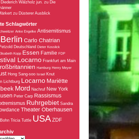
Diederich Wälzholz jun.
zu
Die
männer
Märkert
zu
Düsterer Ausblick
te Schlagwörter
Antisemitismus
chweitzer
Anke Engelke
Berlin
Carlo Chatrian
Petzold
Deutschland
Dieter Kosslick
Essen
Familie
Elisabeth Kopp
FDP
stival Locarno
Frankfurt am Main
roßbritannien
Hamburg
Henry Meyer
ust
Hong Sang-soo
Knut
Israel
Locarno
Mariëtte
nn
Lichtburg
Mord
nbeek
New York
Nachruf
ausen
Rassismus
Peter Carp
Ruhrgebiet
xtremismus
Sandra
Theater Oberhausen
owdance
USA
ZDF
 Bohn
Tricia Tuttle
archiv