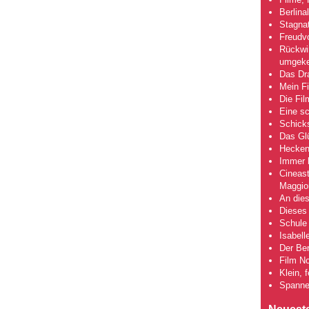
Berlina
Stagna
Freudv
Rückwir
umgeke
Das Dra
Mein Fi
Die Fi
Eine s
Schick
Das Gl
Hecken
Immer h
Cineas
Maggio
An dies
Dieses 
Schule 
Isabell
Der Ber
Film No
Klein, 
Spanne