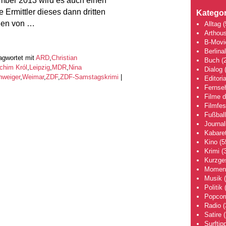
mber 2013 wird es auch einen
 Ermittler dieses dann dritten
Kategor
den von …
Alltag
(
Arthou
B-Movi
Berlina
agwortet mit
ARD
,
Christian
Buch
(2
chim Król
,
Leipzig
,
MDR
,
Nina
Dialog
(
hweiger
,
Weimar
,
ZDF
,
ZDF-Samstagskrimi
|
Editoria
Fernse
Filme 
Filmfes
Fußball
Journa
Kabaret
Kino
(5
Krimi
(3
Kurzge
Moment
Musik
(
Politik
(
Popcor
Radio
(
Satire
(
Surftip