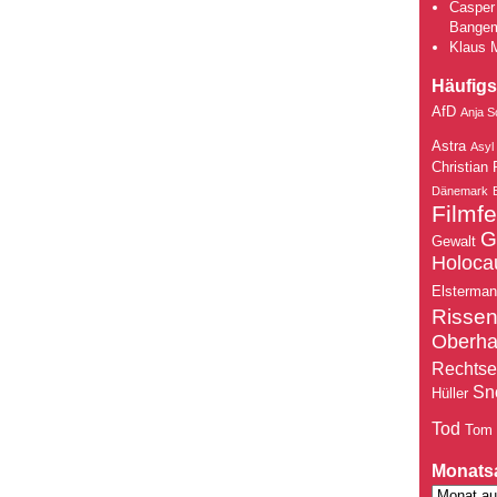
Casper 
Bange
Klaus 
Häufigs
AfD
Anja S
Astra
Asyl
Christian 
Dänemark
Filmfe
G
Gewalt
Holoca
Elsterma
Risse
Oberh
Rechtse
Sn
Hüller
Tod
Tom
Monats