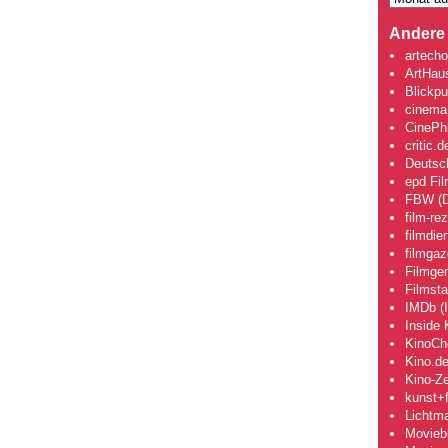
Andere 
artecho
ArtHau
Blickpu
cinema
CinePhi
critic.d
Deutsch
epd Fi
FBW (D
film-re
filmdie
filmgaz
Filmge
Filmsta
IMDb (I
Inside 
KinoCh
Kino.d
Kino-Ze
kunst+f
Lichtm
Movieb