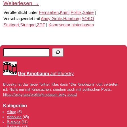
Weiterlesen
→
Veröffentlicht unter
Fernsehen
,
Krimi
,
Politik
,
Satire
|
Verschlagwortet mit
Andy Grote
,
Hamburg
,
SOKO
Stuttgart
,
Stuttgart
,
ZDF
|
Kommentar hinterlassen
Der Kinobaum
auf Bluesky
Bluesky ist das neue Twitter. Klar, dass "Der Kinobaum" dort vertreten
ist. Nicht nur mit Kinosachen, sondern auch mit politischen Posts.
https://bsky.app/profile/kinobaum.bsky.social
Kategorien
Alltag
(5)
Arthouse
(48)
B-Movie
(11)