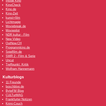
Inside Kino
KinoCheck
Kino.de
Kino-Zeit
kunst+film
Lichtmagie
Moviebreak.de
Moviepilot
NDR kultur - Film
New Video
OutNow
.CH
Programmkino.de
Spielfilm.de
SWR 2 - Film & Serie
Uncut
Treffpunkt: Kritik
Wolfram Hannemann
Kulturblogs
11 Freunde
boschblog.de
ByteFM Blog
CULTurMAG
Frankfurter Notizen
Krimi-Couch