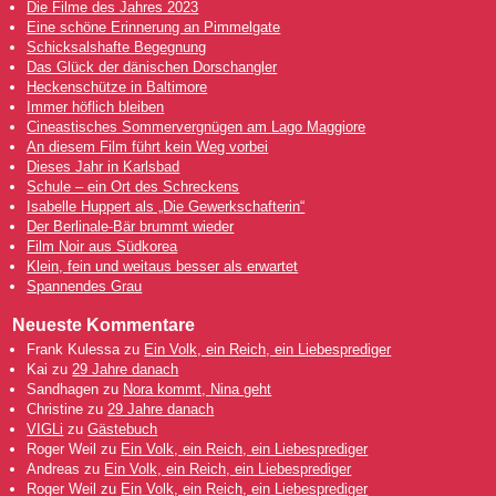
Die Filme des Jahres 2023
Eine schöne Erinnerung an Pimmelgate
Schicksalshafte Begegnung
Das Glück der dänischen Dorschangler
Heckenschütze in Baltimore
Immer höflich bleiben
Cineastisches Sommervergnügen am Lago Maggiore
An diesem Film führt kein Weg vorbei
Dieses Jahr in Karlsbad
Schule – ein Ort des Schreckens
Isabelle Huppert als „Die Gewerkschafterin“
Der Berlinale-Bär brummt wieder
Film Noir aus Südkorea
Klein, fein und weitaus besser als erwartet
Spannendes Grau
Neueste Kommentare
Frank Kulessa
zu
Ein Volk, ein Reich, ein Liebesprediger
Kai
zu
29 Jahre danach
Sandhagen
zu
Nora kommt, Nina geht
Christine
zu
29 Jahre danach
VIGLi
zu
Gästebuch
Roger Weil
zu
Ein Volk, ein Reich, ein Liebesprediger
Andreas
zu
Ein Volk, ein Reich, ein Liebesprediger
Roger Weil
zu
Ein Volk, ein Reich, ein Liebesprediger