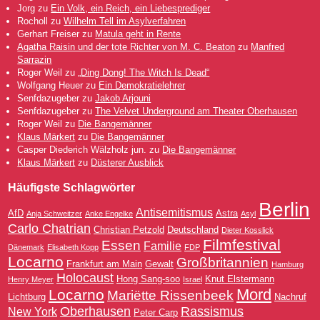
Jorg
zu
Ein Volk, ein Reich, ein Liebesprediger
Rocholl
zu
Wilhelm Tell im Asylverfahren
Gerhart Freiser
zu
Matula geht in Rente
Agatha Raisin und der tote Richter von M. C. Beaton
zu
Manfred
Sarrazin
Roger Weil
zu
„Ding Dong! The Witch Is Dead“
Wolfgang Heuer
zu
Ein Demokratielehrer
Senfdazugeber
zu
Jakob Arjouni
Senfdazugeber
zu
The Velvet Underground am Theater Oberhausen
Roger Weil
zu
Die Bangemänner
Klaus Märkert
zu
Die Bangemänner
Casper Diederich Wälzholz jun.
zu
Die Bangemänner
Klaus Märkert
zu
Düsterer Ausblick
Häufigste Schlagwörter
Berlin
Antisemitismus
AfD
Astra
Anja Schweitzer
Anke Engelke
Asyl
Carlo Chatrian
Christian Petzold
Deutschland
Dieter Kosslick
Filmfestival
Essen
Familie
Dänemark
Elisabeth Kopp
FDP
Locarno
Großbritannien
Frankfurt am Main
Gewalt
Hamburg
Holocaust
Hong Sang-soo
Knut Elstermann
Henry Meyer
Israel
Mord
Locarno
Mariëtte Rissenbeek
Lichtburg
Nachruf
Oberhausen
Rassismus
New York
Peter Carp