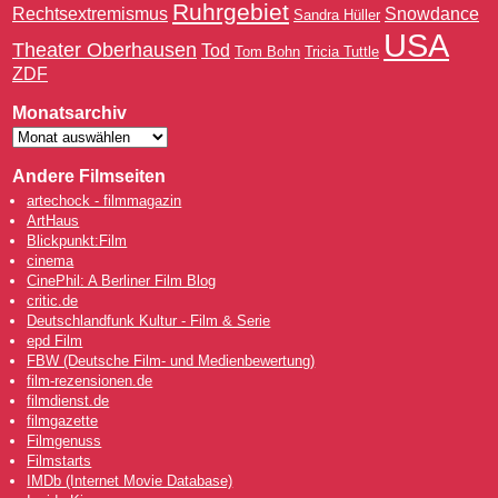
Ruhrgebiet
Rechtsextremismus
Snowdance
Sandra Hüller
USA
Theater Oberhausen
Tod
Tom Bohn
Tricia Tuttle
ZDF
Monatsarchiv
Andere Filmseiten
artechock - filmmagazin
ArtHaus
Blickpunkt:Film
cinema
CinePhil: A Berliner Film Blog
critic.de
Deutschlandfunk Kultur - Film & Serie
epd Film
FBW (Deutsche Film- und Medienbewertung)
film-rezensionen.de
filmdienst.de
filmgazette
Filmgenuss
Filmstarts
IMDb (Internet Movie Database)