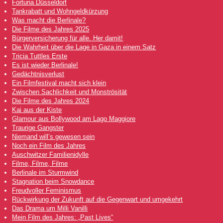
Fortuna Düsseldorf
Tankrabatt und Wohngeldkürzung
Was macht die Berlinale?
Die Filme des Jahres 2025
Bürgerversicherung für alle. Her damit!
Die Wahrheit über die Lage in Gaza in einem Satz
Tricia Tuttles Erste
Es ist wieder Berlinale!
Gedächtnisverlust
Ein Filmfestival macht sich klein
Zwischen Sachlichkeit und Monströsität
Die Filme des Jahres 2024
Kai aus der Kiste
Glamour aus Bollywood am Lago Maggiore
Traurige Gangster
Niemand will’s gewesen sein
Noch ein Film des Jahres
Auschwitzer Familienidylle
Filme, Filme, Filme
Berlinale im Sturmwind
Stagnation beim Snowdance
Freudvoller Feminismus
Rückwirkung der Zukunft auf die Gegenwart und umgekehrt
Das Drama um Milli Vanilli
Mein Film des Jahres: „Past Lives“