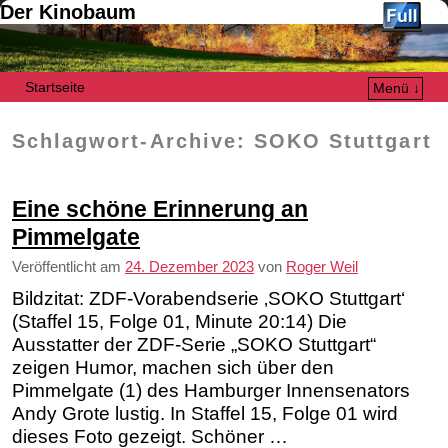
Der Kinobaum
Startseite
Menü ↓
Zum Inhalt wechseln
Zum sekundären Inhalt wechseln
Schlagwort-Archive:
SOKO Stuttgart
Eine schöne Erinnerung an
Pimmelgate
Veröffentlicht am
24. Dezember 2023
von
Roger Weil
Bildzitat: ZDF-Vorabendserie ‚SOKO Stuttgart‘
(Staffel 15, Folge 01, Minute 20:14) Die
Ausstatter der ZDF-Serie „SOKO Stuttgart“
zeigen Humor, machen sich über den
Pimmelgate (1) des Hamburger Innensenators
Andy Grote lustig. In Staffel 15, Folge 01 wird
dieses Foto gezeigt. Schöner …