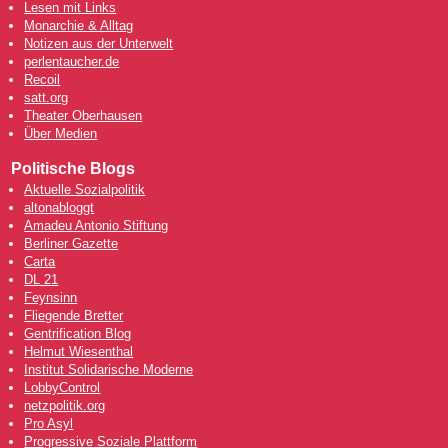
Lesen mit Links
Monarchie & Alltag
Notizen aus der Unterwelt
perlentaucher.de
Recoil
satt.org
Theater Oberhausen
Über Medien
Politische Blogs
Aktuelle Sozialpolitik
altonabloggt
Amadeu Antonio Stiftung
Berliner Gazette
Carta
DL 21
Feynsinn
Fliegende Bretter
Gentrification Blog
Helmut Wiesenthal
Institut Solidarische Moderne
LobbyControl
netzpolitik.org
Pro Asyl
Progressive Soziale Plattform