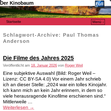
Der Kinobaum
Startseite
Menü ↓
Zum Inhalt wechseln
Zum sekundären Inhalt wechseln
Schlagwort-Archive:
Paul Thomas
Anderson
Die Filme des Jahres 2025
Veröffentlicht am
18. Januar 2026
von
Roger Weil
Eine subjektive Auswahl (Bild: Roger Weil –
Lizenz: CC BY-SA 4.0) Vor einem Jahr schrieb
ich an dieser Stelle: „2024 war ein tolles Kinojahr.
Ich kann mich an kein Jahr erinnern, in dem so
viele herausragende Kinofilme erschienen sind.“
Mittlerweile …
Weiterlesen
→