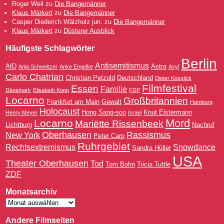
Roger Weil
zu
Die Bangemänner
Klaus Märkert
zu
Die Bangemänner
Casper Diederich Wälzholz jun.
zu
Die Bangemänner
Klaus Märkert
zu
Düsterer Ausblick
Häufigste Schlagwörter
Berlin
Antisemitismus
AfD
Astra
Anja Schweitzer
Anke Engelke
Asyl
Carlo Chatrian
Christian Petzold
Deutschland
Dieter Kosslick
Filmfestival
Essen
Familie
Dänemark
Elisabeth Kopp
FDP
Locarno
Großbritannien
Frankfurt am Main
Gewalt
Hamburg
Holocaust
Hong Sang-soo
Knut Elstermann
Henry Meyer
Israel
Mord
Locarno
Mariëtte Rissenbeek
Lichtburg
Nachruf
Oberhausen
Rassismus
New York
Peter Carp
Ruhrgebiet
Rechtsextremismus
Snowdance
Sandra Hüller
USA
Theater Oberhausen
Tod
Tom Bohn
Tricia Tuttle
ZDF
Monatsarchiv
Andere Filmseiten