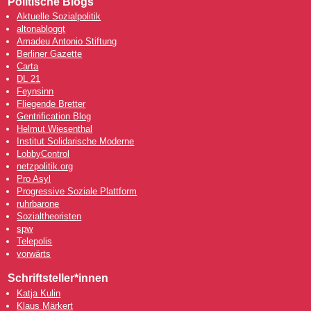
Politische Blogs
Aktuelle Sozialpolitik
altonabloggt
Amadeu Antonio Stiftung
Berliner Gazette
Carta
DL 21
Feynsinn
Fliegende Bretter
Gentrification Blog
Helmut Wiesenthal
Institut Solidarische Moderne
LobbyControl
netzpolitik.org
Pro Asyl
Progressive Soziale Plattform
ruhrbarone
Sozialtheoristen
spw
Telepolis
vorwärts
Schriftsteller*innen
Katja Kulin
Klaus Märkert