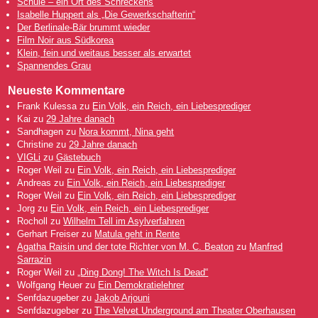
Schule – ein Ort des Schreckens
Isabelle Huppert als „Die Gewerkschafterin“
Der Berlinale-Bär brummt wieder
Film Noir aus Südkorea
Klein, fein und weitaus besser als erwartet
Spannendes Grau
Neueste Kommentare
Frank Kulessa
zu
Ein Volk, ein Reich, ein Liebesprediger
Kai
zu
29 Jahre danach
Sandhagen
zu
Nora kommt, Nina geht
Christine
zu
29 Jahre danach
VIGLi
zu
Gästebuch
Roger Weil
zu
Ein Volk, ein Reich, ein Liebesprediger
Andreas
zu
Ein Volk, ein Reich, ein Liebesprediger
Roger Weil
zu
Ein Volk, ein Reich, ein Liebesprediger
Jorg
zu
Ein Volk, ein Reich, ein Liebesprediger
Rocholl
zu
Wilhelm Tell im Asylverfahren
Gerhart Freiser
zu
Matula geht in Rente
Agatha Raisin und der tote Richter von M. C. Beaton
zu
Manfred
Sarrazin
Roger Weil
zu
„Ding Dong! The Witch Is Dead“
Wolfgang Heuer
zu
Ein Demokratielehrer
Senfdazugeber
zu
Jakob Arjouni
Senfdazugeber
zu
The Velvet Underground am Theater Oberhausen