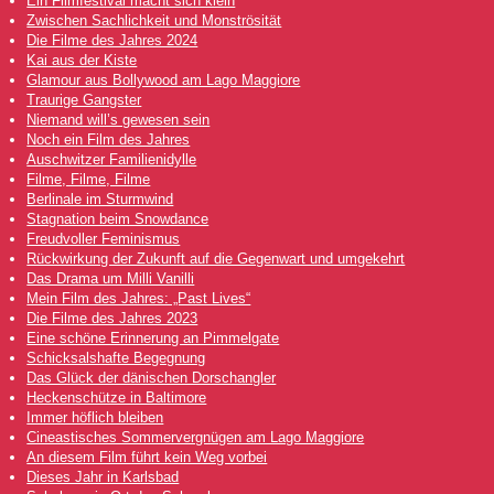
Ein Filmfestival macht sich klein
Zwischen Sachlichkeit und Monströsität
Die Filme des Jahres 2024
Kai aus der Kiste
Glamour aus Bollywood am Lago Maggiore
Traurige Gangster
Niemand will’s gewesen sein
Noch ein Film des Jahres
Auschwitzer Familienidylle
Filme, Filme, Filme
Berlinale im Sturmwind
Stagnation beim Snowdance
Freudvoller Feminismus
Rückwirkung der Zukunft auf die Gegenwart und umgekehrt
Das Drama um Milli Vanilli
Mein Film des Jahres: „Past Lives“
Die Filme des Jahres 2023
Eine schöne Erinnerung an Pimmelgate
Schicksalshafte Begegnung
Das Glück der dänischen Dorschangler
Heckenschütze in Baltimore
Immer höflich bleiben
Cineastisches Sommervergnügen am Lago Maggiore
An diesem Film führt kein Weg vorbei
Dieses Jahr in Karlsbad