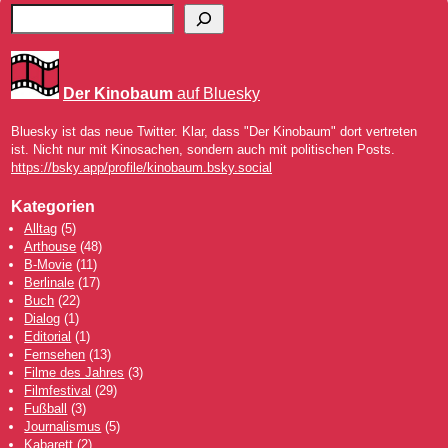
Der Kinobaum
auf Bluesky
Bluesky ist das neue Twitter. Klar, dass "Der Kinobaum" dort vertreten
ist. Nicht nur mit Kinosachen, sondern auch mit politischen Posts.
https://bsky.app/profile/kinobaum.bsky.social
Kategorien
Alltag
(5)
Arthouse
(48)
B-Movie
(11)
Berlinale
(17)
Buch
(22)
Dialog
(1)
Editorial
(1)
Fernsehen
(13)
Filme des Jahres
(3)
Filmfestival
(29)
Fußball
(3)
Journalismus
(5)
Kabarett
(2)