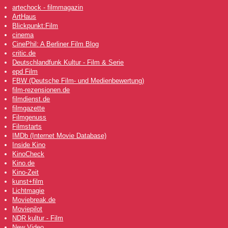
artechock - filmmagazin
ArtHaus
Blickpunkt:Film
cinema
CinePhil: A Berliner Film Blog
critic.de
Deutschlandfunk Kultur - Film & Serie
epd Film
FBW (Deutsche Film- und Medienbewertung)
film-rezensionen.de
filmdienst.de
filmgazette
Filmgenuss
Filmstarts
IMDb (Internet Movie Database)
Inside Kino
KinoCheck
Kino.de
Kino-Zeit
kunst+film
Lichtmagie
Moviebreak.de
Moviepilot
NDR kultur - Film
New Video