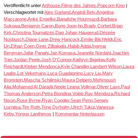
Veröffentlicht unter
Arthouse
,
Filme des Jahres
,
Popcorn-Kino
|
Verschlagwortet mit
Alex Garland
,
Anatoli Bely
,
Angelina
Maccarone
,
Anke Engelke
,
Banafshe Hourmazdi
,
Barbara
Sukowa
,
Benjamin Caron
,
Bong Joon-ho
,
Brady Corbet
,
Brian
Kirk
,
Christina Tournatzés
,
Dag Johan Haugerud
,
Désirée
Nosbusch
,
Diane Lane
,
Drew Hancock
,
Emilie Blichfeldt
,
Eric
Lin
,
Ethan Coen
,
Gints Zilbalodis
,
Habib Adda
,
Ingmar
Bergman
,
Jafar Panahi
,
Jan Komasa
,
Jeanette Nordahl
,
Joachim
Trier
,
Jordan Peele
,
Josh O’Connor
,
Kathryn Bigelow
,
Kelly
Reichardt
,
Kleber Mendonça
,
Kyle Chandler
,
Lambert Wilson
,
Laura
Laabs
,
Lot Vekemans
,
Luca Guadagnino
,
Lucy Liu
,
Mary
Bronstein
,
Mascha Schilinski
,
Maura Delpero
,
Mehrnoush
Alia
,
Mohamed Al Daradji
,
Neele Leana Vollmar
,
Oliver Laxe
,
Paul
Thomas Anderson
,
Petra Biondina Volpe
,
Ray Mendoza
,
Richard
Nixon
,
Rose Byrne
,
Ryan Coogler
,
Sean Penn
,
Sergey
Loznitsa
,
Tim Roth
,
Trine Dyrholm
,
Ulrich Tukur
,
Vanessa
Kirby
,
Yorgos Lanthimos
|
Kommentar hinterlassen