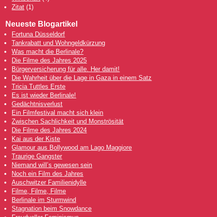
Zitat
(1)
Neueste Blogartikel
Fortuna Düsseldorf
Tankrabatt und Wohngeldkürzung
Was macht die Berlinale?
Die Filme des Jahres 2025
Bürgerversicherung für alle. Her damit!
Die Wahrheit über die Lage in Gaza in einem Satz
Tricia Tuttles Erste
Es ist wieder Berlinale!
Gedächtnisverlust
Ein Filmfestival macht sich klein
Zwischen Sachlichkeit und Monströsität
Die Filme des Jahres 2024
Kai aus der Kiste
Glamour aus Bollywood am Lago Maggiore
Traurige Gangster
Niemand will’s gewesen sein
Noch ein Film des Jahres
Auschwitzer Familienidylle
Filme, Filme, Filme
Berlinale im Sturmwind
Stagnation beim Snowdance