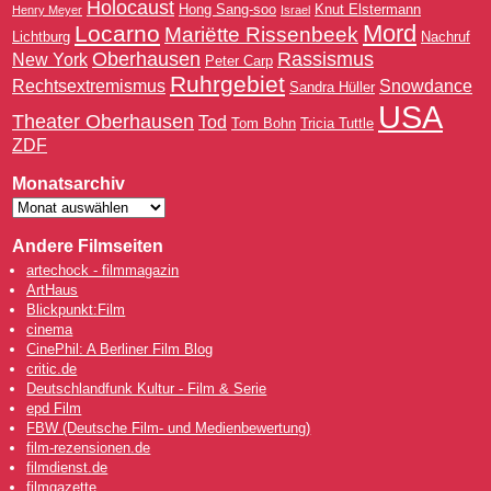
Holocaust
Hong Sang-soo
Knut Elstermann
Henry Meyer
Israel
Mord
Locarno
Mariëtte Rissenbeek
Lichtburg
Nachruf
Oberhausen
Rassismus
New York
Peter Carp
Ruhrgebiet
Rechtsextremismus
Snowdance
Sandra Hüller
USA
Theater Oberhausen
Tod
Tom Bohn
Tricia Tuttle
ZDF
Monatsarchiv
Andere Filmseiten
artechock - filmmagazin
ArtHaus
Blickpunkt:Film
cinema
CinePhil: A Berliner Film Blog
critic.de
Deutschlandfunk Kultur - Film & Serie
epd Film
FBW (Deutsche Film- und Medienbewertung)
film-rezensionen.de
filmdienst.de
filmgazette