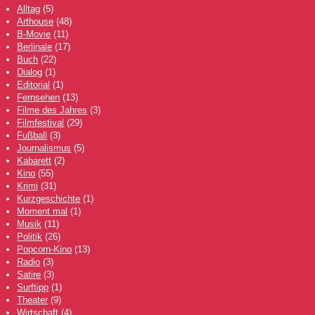
Alltag
(5)
Arthouse
(48)
B-Movie
(11)
Berlinale
(17)
Buch
(22)
Dialog
(1)
Editorial
(1)
Fernsehen
(13)
Filme des Jahres
(3)
Filmfestival
(29)
Fußball
(3)
Journalismus
(5)
Kabarett
(2)
Kino
(55)
Krimi
(31)
Kurzgeschichte
(1)
Moment mal
(1)
Musik
(11)
Politik
(26)
Popcorn-Kino
(13)
Radio
(3)
Satire
(3)
Surftipp
(1)
Theater
(9)
Wirtschaft
(4)