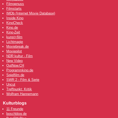
Filmgenuss
Filmstarts
IMDb (Internet Movie Database)
Inside Kino
KinoCheck
Kino.de
Kino-Zeit
kunst+film
Lichtmagie
Moviebreak.de
Moviepilot
NDR kultur - Film
New Video
OutNow
.CH
Programmkino.de
Spielfilm.de
SWR 2 - Film & Serie
Uncut
Treffpunkt: Kritik
Wolfram Hannemann
Kulturblogs
11 Freunde
boschblog.de