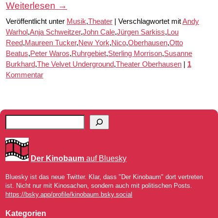
Weiterlesen
→
Veröffentlicht unter
Musik
,
Theater
|
Verschlagwortet mit
Andy
Warhol
,
Anja Schweitzer
,
John Cale
,
Jürgen Sarkiss
,
Lou
Reed
,
Maureen Tucker
,
New York
,
Nico
,
Oberhausen
,
Otto
Beatus
,
Peter Waros
,
Ruhrgebiet
,
Sterling Morrison
,
Susanne
Burkhard
,
The Velvet Underground
,
Theater Oberhausen
|
1
Kommentar
Der Kinobaum
auf Bluesky
Bluesky ist das neue Twitter. Klar, dass "Der Kinobaum" dort vertreten
ist. Nicht nur mit Kinosachen, sondern auch mit politischen Posts.
https://bsky.app/profile/kinobaum.bsky.social
Kategorien