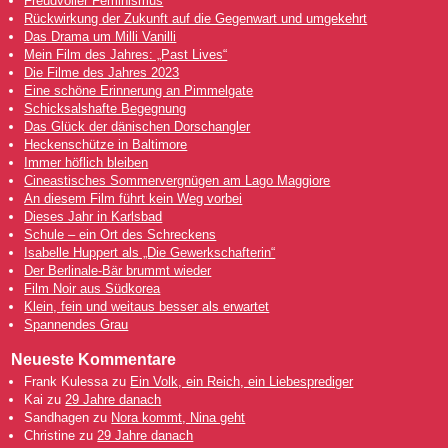
Freudvoller Feminismus
Rückwirkung der Zukunft auf die Gegenwart und umgekehrt
Das Drama um Milli Vanilli
Mein Film des Jahres: „Past Lives“
Die Filme des Jahres 2023
Eine schöne Erinnerung an Pimmelgate
Schicksalshafte Begegnung
Das Glück der dänischen Dorschangler
Heckenschütze in Baltimore
Immer höflich bleiben
Cineastisches Sommervergnügen am Lago Maggiore
An diesem Film führt kein Weg vorbei
Dieses Jahr in Karlsbad
Schule – ein Ort des Schreckens
Isabelle Huppert als „Die Gewerkschafterin“
Der Berlinale-Bär brummt wieder
Film Noir aus Südkorea
Klein, fein und weitaus besser als erwartet
Spannendes Grau
Neueste Kommentare
Frank Kulessa
zu
Ein Volk, ein Reich, ein Liebesprediger
Kai
zu
29 Jahre danach
Sandhagen
zu
Nora kommt, Nina geht
Christine
zu
29 Jahre danach