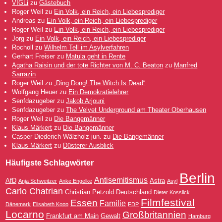
VIGLi
zu
Gästebuch
Roger Weil
zu
Ein Volk, ein Reich, ein Liebesprediger
Andreas
zu
Ein Volk, ein Reich, ein Liebesprediger
Roger Weil
zu
Ein Volk, ein Reich, ein Liebesprediger
Jorg
zu
Ein Volk, ein Reich, ein Liebesprediger
Rocholl
zu
Wilhelm Tell im Asylverfahren
Gerhart Freiser
zu
Matula geht in Rente
Agatha Raisin und der tote Richter von M. C. Beaton
zu
Manfred
Sarrazin
Roger Weil
zu
„Ding Dong! The Witch Is Dead“
Wolfgang Heuer
zu
Ein Demokratielehrer
Senfdazugeber
zu
Jakob Arjouni
Senfdazugeber
zu
The Velvet Underground am Theater Oberhausen
Roger Weil
zu
Die Bangemänner
Klaus Märkert
zu
Die Bangemänner
Casper Diederich Wälzholz jun.
zu
Die Bangemänner
Klaus Märkert
zu
Düsterer Ausblick
Häufigste Schlagwörter
Berlin
Antisemitismus
AfD
Astra
Anja Schweitzer
Anke Engelke
Asyl
Carlo Chatrian
Christian Petzold
Deutschland
Dieter Kosslick
Filmfestival
Essen
Familie
Dänemark
Elisabeth Kopp
FDP
Locarno
Großbritannien
Frankfurt am Main
Gewalt
Hamburg