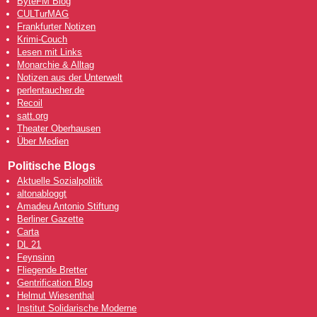
ByteFM Blog
CULTurMAG
Frankfurter Notizen
Krimi-Couch
Lesen mit Links
Monarchie & Alltag
Notizen aus der Unterwelt
perlentaucher.de
Recoil
satt.org
Theater Oberhausen
Über Medien
Politische Blogs
Aktuelle Sozialpolitik
altonabloggt
Amadeu Antonio Stiftung
Berliner Gazette
Carta
DL 21
Feynsinn
Fliegende Bretter
Gentrification Blog
Helmut Wiesenthal
Institut Solidarische Moderne