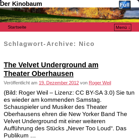
Der Kinobaum
Startseite
Menü ↓
Zum Inhalt wechseln
Zum sekundären Inhalt wechseln
Schlagwort-Archive:
Nico
The Velvet Underground am
Theater Oberhausen
Veröffentlicht am
19. Dezember 2012
von
Roger Weil
(Bild: Roger Weil – Lizenz: CC BY-SA 3.0) Sie tun
es wieder am kommenden Samstag.
Schauspieler und Musiker des Theater
Oberhausens ehren die New Yorker Band The
Velvet Underground mit einer weiteren
Aufführung des Stücks „Never Too Loud“. Das
Publikum …