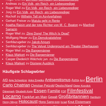
Andreas
zu
Ein Volk, ein Reich, ein Liebesprediger
Roger Weil
zu
Ein Volk, ein Reich, ein Liebesprediger
Jorg
zu
Ein Volk, ein Reich, ein Liebesprediger
Rocholl
zu
Wilhelm Tell im Asylverfahren
Gerhart Freiser
zu
Matula geht in Rente
Agatha Raisin und der tote Richter von M. C. Beaton
zu
Manfred
Sarrazin
Roger Weil
zu
„Ding Dong! The Witch Is Dead“
Wolfgang Heuer
zu
Ein Demokratielehrer
Senfdazugeber
zu
Jakob Arjouni
Senfdazugeber
zu
The Velvet Underground am Theater Oberhausen
Roger Weil
zu
Die Bangemänner
Klaus Märkert
zu
Die Bangemänner
Casper Diederich Wälzholz jun.
zu
Die Bangemänner
Klaus Märkert
zu
Düsterer Ausblick
Häufigste Schlagwörter
Berlin
Antisemitismus
AfD
Astra
Anja Schweitzer
Anke Engelke
Asyl
Carlo Chatrian
Christian Petzold
Deutschland
Dieter Kosslick
Filmfestival
Essen
Familie
Dänemark
Elisabeth Kopp
FDP
Locarno
Großbritannien
Frankfurt am Main
Gewalt
Hamburg
Holocaust
Hong Sang-soo
Knut Elstermann
Henry Meyer
Israel