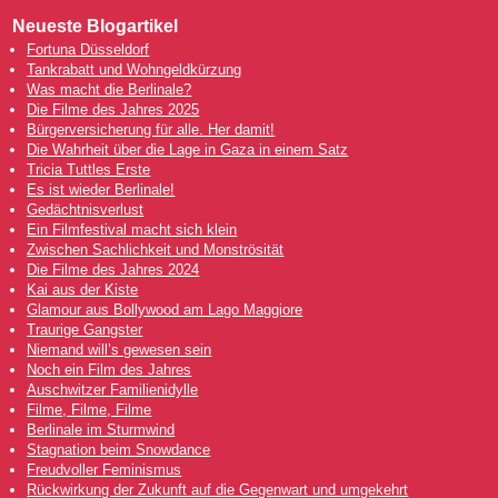
Neueste Blogartikel
Fortuna Düsseldorf
Tankrabatt und Wohngeldkürzung
Was macht die Berlinale?
Die Filme des Jahres 2025
Bürgerversicherung für alle. Her damit!
Die Wahrheit über die Lage in Gaza in einem Satz
Tricia Tuttles Erste
Es ist wieder Berlinale!
Gedächtnisverlust
Ein Filmfestival macht sich klein
Zwischen Sachlichkeit und Monströsität
Die Filme des Jahres 2024
Kai aus der Kiste
Glamour aus Bollywood am Lago Maggiore
Traurige Gangster
Niemand will’s gewesen sein
Noch ein Film des Jahres
Auschwitzer Familienidylle
Filme, Filme, Filme
Berlinale im Sturmwind
Stagnation beim Snowdance
Freudvoller Feminismus
Rückwirkung der Zukunft auf die Gegenwart und umgekehrt