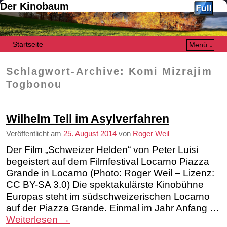
Der Kinobaum
Startseite
Menü ↓
Zum Inhalt wechseln
Zum sekundären Inhalt wechseln
Schlagwort-Archive:
Komi Mizrajim
Togbonou
Wilhelm Tell im Asylverfahren
Veröffentlicht am
25. August 2014
von
Roger Weil
Der Film „Schweizer Helden“ von Peter Luisi
begeistert auf dem Filmfestival Locarno Piazza
Grande in Locarno (Photo: Roger Weil – Lizenz:
CC BY-SA 3.0) Die spektakulärste Kinobühne
Europas steht im südschweizerischen Locarno
auf der Piazza Grande. Einmal im Jahr Anfang …
Weiterlesen
→