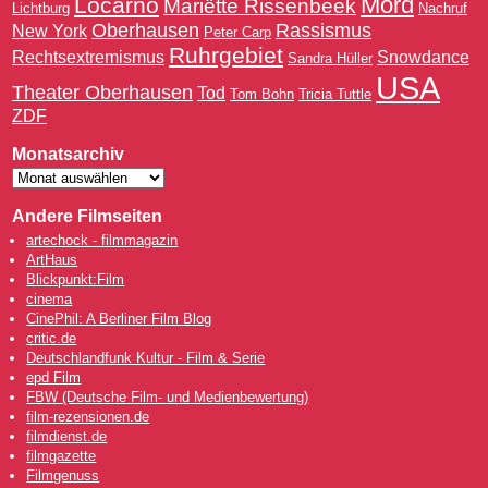
Mord
Locarno
Mariëtte Rissenbeek
Lichtburg
Nachruf
Oberhausen
Rassismus
New York
Peter Carp
Ruhrgebiet
Rechtsextremismus
Snowdance
Sandra Hüller
USA
Theater Oberhausen
Tod
Tom Bohn
Tricia Tuttle
ZDF
Monatsarchiv
Andere Filmseiten
artechock - filmmagazin
ArtHaus
Blickpunkt:Film
cinema
CinePhil: A Berliner Film Blog
critic.de
Deutschlandfunk Kultur - Film & Serie
epd Film
FBW (Deutsche Film- und Medienbewertung)
film-rezensionen.de
filmdienst.de
filmgazette
Filmgenuss