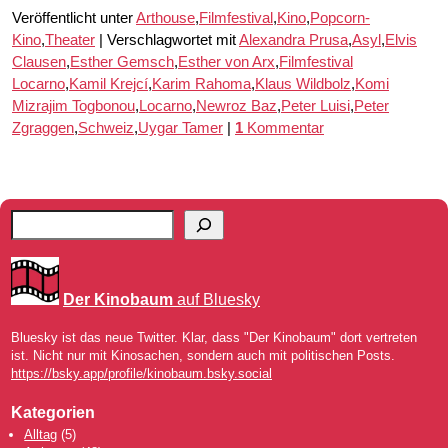
Veröffentlicht unter
Arthouse
,
Filmfestival
,
Kino
,
Popcorn-
Kino
,
Theater
|
Verschlagwortet mit
Alexandra Prusa
,
Asyl
,
Elvis
Clausen
,
Esther Gemsch
,
Esther von Arx
,
Filmfestival
Locarno
,
Kamil Krejcí
,
Karim Rahoma
,
Klaus Wildbolz
,
Komi
Mizrajim Togbonou
,
Locarno
,
Newroz Baz
,
Peter Luisi
,
Peter
Zgraggen
,
Schweiz
,
Uygar Tamer
|
1
Kommentar
Der Kinobaum
auf Bluesky
Bluesky ist das neue Twitter. Klar, dass "Der Kinobaum" dort vertreten
ist. Nicht nur mit Kinosachen, sondern auch mit politischen Posts.
https://bsky.app/profile/kinobaum.bsky.social
Kategorien
Alltag
(5)