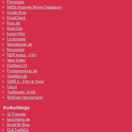
Filmstarts
IMDb (Internet Movie Database)
Inside Kino
KinoCheck
Kino.de
Kino-Zeit
kunst+film
Lichtmagie
Moviebreak.de
Moviepilot
NDR kultur - Film
New Video
OutNow
.CH
Programmkino.de
Spielfilm.de
SWR 2 - Film & Serie
Uncut
Treffpunkt: Kritik
Wolfram Hannemann
Kulturblogs
11 Freunde
boschblog.de
ByteFM Blog
CULTurMAG