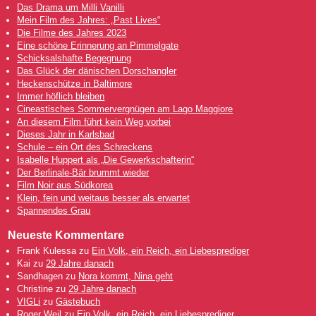
Das Drama um Milli Vanilli
Mein Film des Jahres: „Past Lives“
Die Filme des Jahres 2023
Eine schöne Erinnerung an Pimmelgate
Schicksalshafte Begegnung
Das Glück der dänischen Dorschangler
Heckenschütze in Baltimore
Immer höflich bleiben
Cineastisches Sommervergnügen am Lago Maggiore
An diesem Film führt kein Weg vorbei
Dieses Jahr in Karlsbad
Schule – ein Ort des Schreckens
Isabelle Huppert als „Die Gewerkschafterin“
Der Berlinale-Bär brummt wieder
Film Noir aus Südkorea
Klein, fein und weitaus besser als erwartet
Spannendes Grau
Neueste Kommentare
Frank Kulessa
zu
Ein Volk, ein Reich, ein Liebesprediger
Kai
zu
29 Jahre danach
Sandhagen
zu
Nora kommt, Nina geht
Christine
zu
29 Jahre danach
VIGLi
zu
Gästebuch
Roger Weil
zu
Ein Volk, ein Reich, ein Liebesprediger