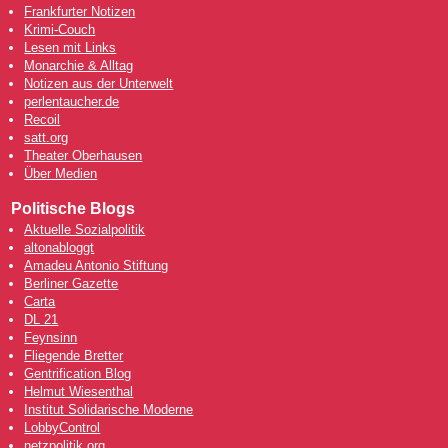
Frankfurter Notizen
Krimi-Couch
Lesen mit Links
Monarchie & Alltag
Notizen aus der Unterwelt
perlentaucher.de
Recoil
satt.org
Theater Oberhausen
Über Medien
Politische Blogs
Aktuelle Sozialpolitik
altonabloggt
Amadeu Antonio Stiftung
Berliner Gazette
Carta
DL 21
Feynsinn
Fliegende Bretter
Gentrification Blog
Helmut Wiesenthal
Institut Solidarische Moderne
LobbyControl
netzpolitik.org